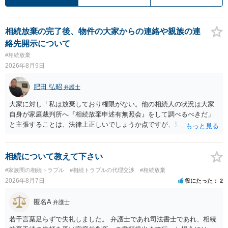
相続放棄の完了後、物件の大家からの連絡や親族の連
絡先開示について
#相続放棄
2026年8月9日
肥田 弘昭
弁護士
大家に対し「私は放棄しており権限がない。他の相続人の状況は大家
自身が家庭裁判所へ『相続放棄申述有無照会』をして調べるべきだ」
と主張することは、法律上正しいでしょうか点ですが、対応としては
法律的に正しいです。他の相続人の個人情報ですので安易に話をする
のは危険であること、利害関係人の大家としては、相続人を調査し
て、相続の有無や相続するのであれば退去等の話をその者とするのが
相続について教えて下さい
筋だからです。ご参考にしてください。
#家族間の相続トラブル
#相続トラブルの代理交渉
#相続放棄
2026年8月7日
役にたった
2
匿名A
弁護士
若干言葉足らずで失礼しました。 弁護士であれ司法書士であれ、相続