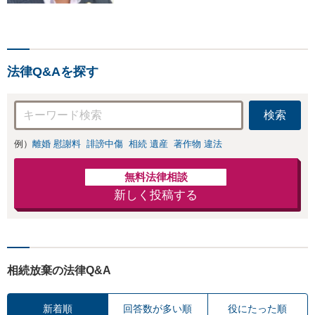
善の解決を、刑事事件にも
対応！【面会・接見、身体
拘束解放活動、示談活動】
を基本に迅速対応。相続事
法律Q&Aを探す
案【遺言、遺産分割、遺留
分】では難事案の解決実績
も。
検索
例）
離婚 慰謝料
誹謗中傷
相続 遺産
著作物 違法
無料法律相談
新しく投稿する
相続放棄の法律Q&A
新着順
回答数が多い順
役にたった順