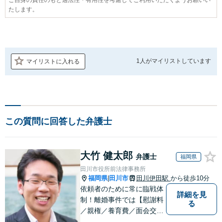
たします。
1人が
マイリストしています
マイリストに入れる
この質問に回答した弁護士
大竹 健太郎
弁護士
福岡県
田川市役所前法律事務所
福岡県
田川市
田川伊田駅
から徒歩10分
|
依頼者のために常に臨戦体
詳細を見
制！離婚事件では【慰謝料
る
／親権／養育費／面会交流
など】豊富な経験活かし最