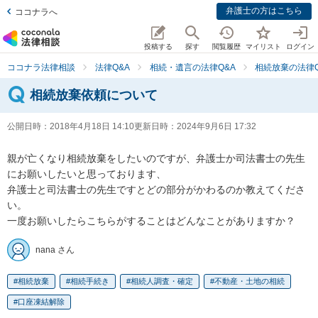
弁護士の方はこちら
ココナラへ
投稿する
探す
閲覧履歴
マイリスト
ログイン
ココナラ法律相談
法律Q&A
相続・遺言の法律Q&A
相続放棄の法律Q
相続放棄依頼について
公開日時：
2018年4月18日 14:10
更新日時：
2024年9月6日 17:32
親が亡くなり相続放棄をしたいのですが、弁護士か司法書士の先生
にお願いしたいと思っております、

弁護士と司法書士の先生ですとどの部分がかわるのか教えてくださ
い。

nana さん
相続放棄
相続手続き
相続人調査・確定
不動産・土地の相続
口座凍結解除