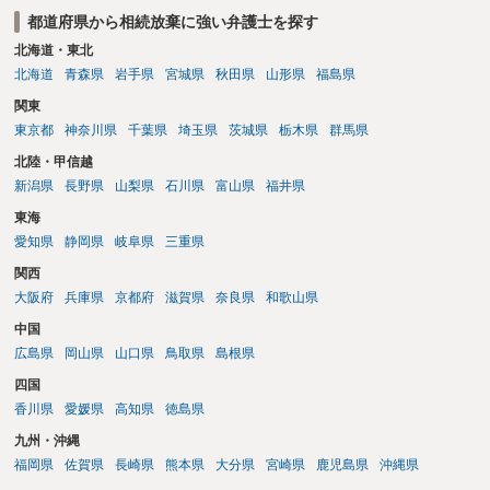
を確認し、印紙と共に家庭裁判所に提出して相続放棄申述受理通知書
都道府県から相続放棄に強い弁護士を探す
を待つという流れになります。
北海道・東北
北海道
青森県
岩手県
宮城県
秋田県
山形県
福島県
関東
東京都
神奈川県
千葉県
埼玉県
茨城県
栃木県
群馬県
北陸・甲信越
新潟県
長野県
山梨県
石川県
富山県
福井県
東海
愛知県
静岡県
岐阜県
三重県
関西
大阪府
兵庫県
京都府
滋賀県
奈良県
和歌山県
中国
広島県
岡山県
山口県
鳥取県
島根県
四国
香川県
愛媛県
高知県
徳島県
九州・沖縄
福岡県
佐賀県
長崎県
熊本県
大分県
宮崎県
鹿児島県
沖縄県