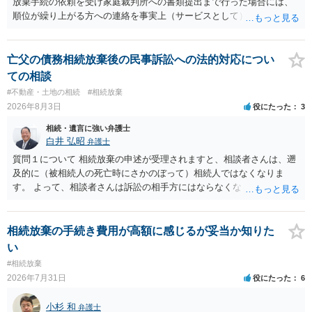
放棄手続の依頼を受け家庭裁判所への書類提出まで行った場合には、
順位が繰り上がる方への連絡を事実上（サービスとして）行うことは
あります。その「連絡」だけを弁護士が業務としてお受けすることは
できない、という意味でした。
亡父の債務相続放棄後の民事訴訟への法的対応につい
ての相談
#不動産・土地の相続
#相続放棄
2026年8月3日
役にたった
3
相続・遺言に強い弁護士
白井 弘昭
弁護士
質問１について 相続放棄の申述が受理されますと、相談者さんは、遡
及的に（被相続人の死亡時にさかのぼって）相続人ではなくなりま
す。 よって、相談者さんは訴訟の相手方にはならなくなるので（明け
渡し請求の対象ではなくなるので）請求棄却となります。 相続放棄受
理証明を家庭裁判所で取得し、コピーを答弁書に添えて裁判所に提出
してください。 質問２について 請求棄却を求める答弁書を提出すれ
相続放棄の手続き費用が高額に感じるが妥当か知りた
ば、第１回期日は出席する必要がありません。その日は差支え（用事
い
があり出席できない）との記載で十分です。 質問３について 弁護士で
#相続放棄
はないので、ｍｉｎｔｓでの提出の必要は無いと思います。郵送（期
2026年7月31日
役にたった
6
限までに届けばよい）で十分です。 詳細は、書面記載の裁判所書記官
にお問い合わせください。 以上、ご参考まで。
小杉 和
弁護士