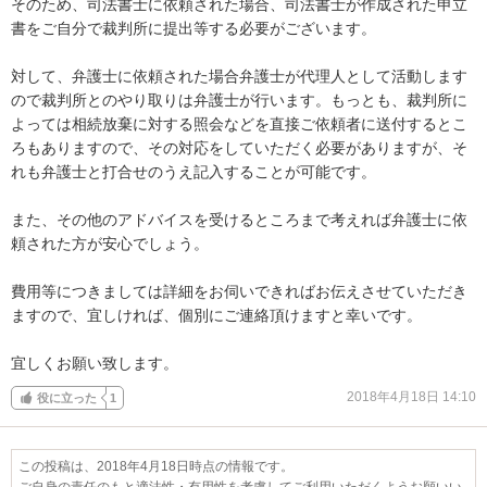
そのため、司法書士に依頼された場合、司法書士が作成された申立
書をご自分で裁判所に提出等する必要がございます。

対して、弁護士に依頼された場合弁護士が代理人として活動します
ので裁判所とのやり取りは弁護士が行います。もっとも、裁判所に
よっては相続放棄に対する照会などを直接ご依頼者に送付するとこ
ろもありますので、その対応をしていただく必要がありますが、そ
れも弁護士と打合せのうえ記入することが可能です。

また、その他のアドバイスを受けるところまで考えれば弁護士に依
頼された方が安心でしょう。

費用等につきましては詳細をお伺いできればお伝えさせていただき
ますので、宜しければ、個別にご連絡頂けますと幸いです。

宜しくお願い致します。
2018年4月18日 14:10
役に立った
1
この投稿は、2018年4月18日時点の情報です。
ご自身の責任のもと適法性・有用性を考慮してご利用いただくようお願いい