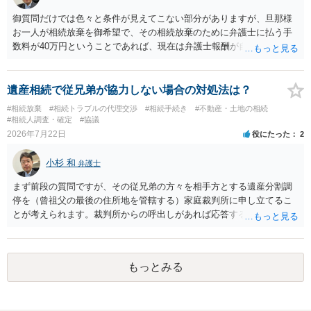
御質問だけでは色々と条件が見えてこない部分がありますが、旦那様
お一人が相続放棄を御希望で、その相続放棄のために弁護士に払う手
数料が40万円ということであれば、現在は弁護士報酬が自由化されて
いるとはいえ、相当高額という印象です。私のところではその4分の1
です。 ただ、弁護士に払う手数料とは別に戸籍の用意に一定の実費が
かかることになりますので、その費用も支払うべきものとして頭に置
遺産相続で従兄弟が協力しない場合の対処法は？
いておいてください。 話を元に戻して、弁護士に対する手数料です
#相続放棄
#相続トラブルの代理交渉
#相続手続き
#不動産・土地の相続
が、旦那様の収入や財産にもよりますが、法テラスに御連絡なさって
#相続人調査・確定
#協議
弁護士との相談を予約して受任してもらうのが一番安上がりでしょ
2026年7月22日
役にたった
2
う。数万円でやってくれるはずです。 ただ、法テラスは予約が取りづ
らい（希望者が多く予約できてもしばらく先になる）ようですので、
小杉 和
弁護士
比較的短い熟慮期間のことを考えると、来週早々すぐにでも御連絡す
る方が良いでしょう。 もし法テラスが御利用になれない、あるいは時
まず前段の質問ですが、その従兄弟の方々を相手方とする遺産分割調
間がない等であれば、相続を取扱分野としている弁護士を適宜探し
停を（曾祖父の最後の住所地を管轄する）家庭裁判所に申し立てるこ
（WEB等で）、問い合わせてみることです。相続を扱う弁護士でも相
とが考えられます。裁判所からの呼出しがあれば応答する可能性がま
続放棄は比較的安価な手数料でのお仕事になるのであまり前向きに受
だあるのではないでしょうか。 後段の質問については、相続放棄は可
けてくれないところもあるようです。 複数の法律事務所に聞いて（相
能と思われます。時間が思った以上にないので必要書類をてきぱきと
見積もりをとって）、一番安いところでやってもらうことに決めれ
揃える必要があります。その点是非御注意ください。
もっとみる
ば、キューちゃんママさんの御希望をかなえることができるのではな
いでしょうか。 あるいは相続放棄であれば御自分でできなくもないと
は思います。その場合、かかるのは戸籍等の取得費用と印紙代だけと
なります。家庭裁判所のサイトから用紙を取得すると共に必要な書類