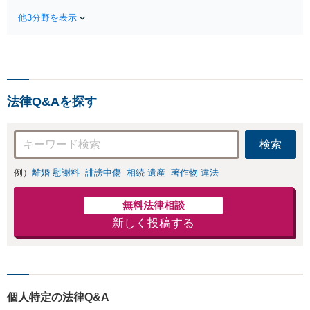
謝料請求などに対
任実績あり！依頼
応！【ITの知識に
他3分野を表示
者さまに寄り添い
精通】基本情報技
人生の再スタート
術者試験にも合
をお手伝い。経験
格。早いレスポン
と知見を踏まえ、
スで、スピード感
最良の形で解決出
を持って対応しま
来るように全力を
す。【Torrent（ト
法律Q&Aを探す
尽くします。お気
レント）に関する
軽にご相談くださ
相談◎】
い【Zoom相談可】
検索
【全国対応可】
【新清水駅5分】
例）
離婚 慰謝料
誹謗中傷
相続 遺産
著作物 違法
無料法律相談
新しく投稿する
個人特定の法律Q&A