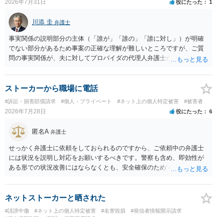
2026年7月31日
役にたった
1
川添 圭
弁護士
事実関係の説明部分の主体（「誰が」「誰の」「誰に対し」）が明確
でない部分があるため事案の正確な理解が難しいところですが、ご質
問の事実関係が、夫に対してプロバイダの代理人弁護士から発信者情
報開示請求の意見照会が届いたということであれば、いずれは発信者
情報として夫の氏名と住所が開示され、開示請求者（の代理人弁護
士）が、夫に対して内容証明郵便を送ったり訴訟の提起がなされたり
ストーカーから職場に電話
する可能性があるように思われます。この場合は、開示請求者（とあ
#訴訟・損害賠償請求
#個人・プライベート
#ネット上の個人特定被害
#被害者
る女性？）の代理人弁護士へ、実は投稿者があなたであるという内容
2026年7月28日
役にたった
6
とともに、あなたから連絡することもあり得ます。 夫がクレーム電話
を入れた「相手方の法律事務所」というのがプロバイダの代理人の事
匿名A
弁護士
務所であるのか、それとも開示請求者の代理人の事務所なのかが不明
ですが、もし前者であれば、書類の再送要請にはあまり意味はなく、
せっかく弁護士に依頼をしておられるのですから、ご依頼中の弁護士
一方、後者であるなら、夫を被告として提訴に至る可能性も考える必
には状況を説明し対応をお願いするべきです。警察も含め、即効性が
要が出てきます。 あなたと夫との夫婦関係の状況（別居中なのか、夫
ある形での状況改善にはならなくとも、安全確保のためできることは
婦関係は良好なのか、あなたが夫へ嘘をついたのか等）がよくわから
ある筈です。
ないところがあり、実際にどのような対応がベターなのかを正確に検
討するためには、公開の相談ではなく、詳しい事実関係を整理した上
ネットストーカーと晒された
で弁護士へ直接相談するべきでしょう。
#誹謗中傷
#ネット上の個人特定被害
#名誉毀損
#発信者情報開示請求