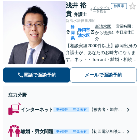
浅井 裕
静岡県
インタビュ
ーを見る
貴
弁護士
新清水法律事務所
新清水駅
営業時間：
静
静岡市
本日定休日
岡
から徒歩4
|
清水区
県
分
【相談実績2000件以上】静岡出身の
弁護士が、あなたのお味方になりま
す。ネット・Torrent・離婚・相続・
交通事故・刑事事件など、一人で悩
まずご相談ください。初回電話10分
電話で面談予約
メールで面談予約
無料。全国対応。親身なサポートを
いたします。【新清水駅5分】
注力分野
インターネット
【被害者・加害者
事例6件
料金表有
側双方に対応】誹
謗中傷、違法ダウ
ンロード、発信者
離婚・男女問題
【初回電話相談10
事例6件
料金表有
情報開示請求、慰
分無料】豊富な受