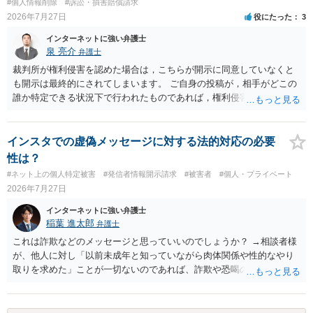
#個人情報削除
#訴訟・損害賠償請求
2026年7月27日
役にたった
3
インターネットに強い弁護士
泉 亮介
弁護士
裁判所が権利侵害を認めた場合は，こちらが開示に同意していなくと
も開示は最終的にされてしまいます。 ご自身の投稿が，相手がどこの
誰か特定できる状況下で行われたものであれば，権利侵害性が認めら
れる可能性はあるかと思われます。 もっとも，相手方の晒し行為につ
いても，アカウントを特定したうえで，ネットストーカーとして晒し
たのであれば，かかる行為に権利侵害性が認められる可能性はあるで
インスタでの虚偽メッセージに対する法的対応の必要
しょう。
性は？
#ネット上の個人特定被害
#発信者情報開示請求
#被害者
#個人・プライベート
2026年7月27日
インターネットに強い弁護士
稲葉 進太郎
弁護士
これは詐欺などのメッセージと思っていいのでしょうか？ →相談者様
が、他人に対し「以前未成年と知っていながら肉体関係や性的なやり
取りを求めた」ことが一切ないのであれば、詐欺や恐喝の可能性が高
いでしょう。