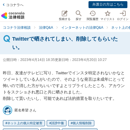
弁護士の方はこちら
ココナラへ
投稿する
探す
閲覧履歴
マイリスト
ログイン
ココナラ法律相談
法律Q&A
インターネットの法律Q&A
ネット上の
Twitterで晒されてしまい、削除してもらいた
い。
公開日時：
2023年4月14日 18:35
更新日時：
2023年4月20日 10:27
昨日、友達がテレビに写り、Twitterでインスタ特定されないかなと
ツイートしている人がいたので、そのような発言は未成年にとって
怖いので消した方がちいいですよとリプライしたところ、アカウン
トをスクショされ悪口と共に晒されました。

削除して貰いたいし、可能であれば法的措置を取りたいです。
匿名希望 さん
ネット上の個人特定被害
誹謗中傷
個人情報削除