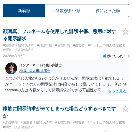
新着順
回答数が多い順
役にたった順
顔写真、フルネームを使用した誹謗中傷、悪用に対す
る開示請求
#発信者情報開示請求
#誹謗中傷
#名誉毀損
#被害者
#ネット上の個人特定被害
#訴訟・損害賠償請求
2026年8月5日
役にたった
1
インターネットに強い弁護士
稲葉 進太郎
弁護士
全てが同じ人物の犯行かは分かりませんが、開示請求は可能でしょう
か？ →５ｃｈの方の開示請求は内容からして難しいでしょう。 XとIns
tagramの方は内容からして開示請求ができる可能性が高いでしょう。
ただ、アカウントが削除されていると開示請求は失敗する可能性が高
いでしょう。７月中にアカウントが削除されている場合、今から進め
ても失敗する可能性が高いように思われます。 相手を特定できた場
家族に開示請求が来てしまった場合どうするべきです
合、相手に全ての弁護士費用を負担させることは可能でしょうか？ →
か
訴訟外の交渉で相手方が認めれば負担させることができるでしょう。
#誹謗中傷
#発信者情報開示請求
#名誉毀損
#加害者
#ネット上の個人特定被害
訴訟で判決となった場合は、実際の弁護士費用が認められる場合と認
#訴訟・損害賠償請求
められない場合があり何ともいえないところでしょう。