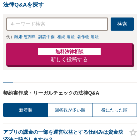
法律Q&Aを探す
検索
例）
離婚 慰謝料
誹謗中傷
相続 遺産
著作物 違法
無料法律相談
新しく投稿する
契約書作成・リーガルチェックの法律Q&A
新着順
回答数が多い順
役にたった順
アプリの課金の一部を運営収益とする仕組みは資金決
済法に該当しますか？