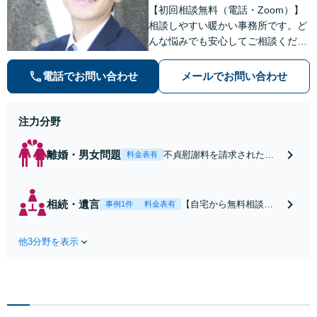
【初回相談無料（電話・Zoom）】
相談しやすい暖かい事務所です。ど
んな悩みでも安心してご相談くださ
い。【全国どこからでも相談可
能！】【弁護士×社労士の高い専門
電話でお問い合わせ
メールでお問い合わせ
性】
注力分野
離婚・男女問題
不貞慰謝料を請求された方
料金表有
へ｜請求額は減額できる可
能性があります｜相手との
直接やり取り不要｜Zoomで
相続・遺言
【自宅から無料相談可
事例1件
料金表有
初回無料相談｜全国対応
能】【本町駅・堺筋本
町駅】遺言書作成・相
他3分野を表示
続問題の解決は、専門
家である弁護士にお任
せください