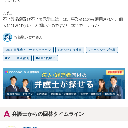
しょうか。

また、

不当景品類及び不当表示防止法　は、事業者にのみ適用されて、個
人には及ばない、と聞いたのですが、本当でしょうか
相談願います さん
契約書作成・リーガルチェック
ぼったくり被害
オークション詐欺
マルチ商法被害
200万円以上
弁護士からの回答タイムライン