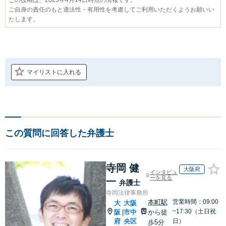
ご自身の責任のもと適法性・有用性を考慮してご利用いただくようお願いい
たします。
マイリストに入れる
この質問に回答した弁護士
寺岡 健
大阪府
インタビュ
ーを見る
一
弁護士
寺岡法律事務所
本町駅
営業時間：09:00
大
大阪
~17:30（土日祝
阪
市中
から徒
|
府
央区
日）
歩5分