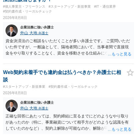
#個人事業主・フリーランス
#スタートアップ・新規事業
#IT・通信業界
#契約書作成・リーガルチェック
2026年8月8日
企業法務に強い弁護士
外山 大地
弁護士
資金決済法のご相談をいただくことが多い弁護士です。 ご質問いただ
いた件ですが、一般論として、隔地者間において、当事者間で直接現
金をやり取りすることなく、資金を移動させる仕組みになりますの
で、為替取引（資金移動業）に該当する可能性はあります。 もっと
も、為替取引に該当し得る場合であっても、いわゆる収納代行とし
て、資金移動業の規制の対象外となる余地があります。 この点につい
Web契約未着手でも違約金は払うべきか？弁護士に相
ては、単に「利用者から資金を受け取り、寄付団体に送金する」とい
談
う資金の流れだけで判断することはできず、アプリの仕組みが利用者
#スタートアップ・新規事業
#契約書作成・リーガルチェック
と寄付団体をつなぐプラットフォームとしてどのように位置付けられ
2026年8月8日
るのか、利用者からの支払がどのような性質のものなのか、寄付の意
思決定や寄付のタイミングがどのように設定されているのかなど、具
企業法務に強い弁護士
体的なサービスの座組を踏まえて検討する必要があります。 そのた
外山 大地
弁護士
め、現在検討されているアプリについて、資金移動業に該当する可能
正確な回答にあたっては、契約締結に至るまでにどのようなやり取り
性があるか、また、該当する場合にどのようなサービス設計にすれば
があったのか（特に、事業融資について相手方がどのような認識を有
資金移動業に該当しない形（収納代行など）で運用できるかについて
していたのかなど）、契約上解除が可能なのか、解除が可能であると
は、具体的なサービスの仕組みを確認した上で、個別に弁護士へご相
して契約上の違約金等を支払う必要があるのかなど、契約内容や具体