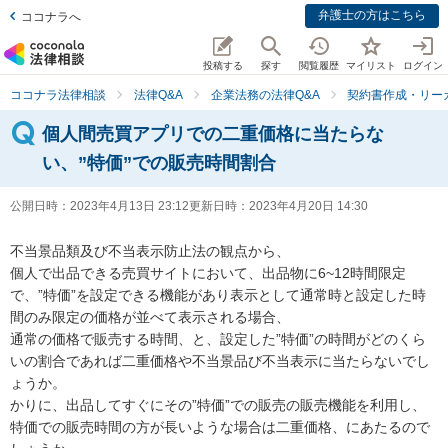
弁護士の方はこちら
ココナラへ
投稿する
探す
閲覧履歴
マイリスト
ログイン
ココナラ法律相談
法律Q&A
企業法務の法律Q&A
契約書作成・リー
個人間売買アプリでの二重価格に当たらな
い、”特価”での販売時間割合
公開日時：
2023年4月13日 23:12
更新日時：
2023年4月20日 14:30
不当景品類及び不当表示防止法の観点から、

個人で出品できる売買サイトにおいて、出品物に6~12時間限定
で、”特価”を設定できる機能があり表示として通常時と設定した時
間のみ限定の価格が並べて表示される場合、

通常の価格で販売する時間、と、設定した”特価”の時間がどのくら
いの割合であれば二重価格や不当景品び不当表示に当たらないでし
ょうか。

かりに、出品してすぐにその”特価”での販売の販売機能を利用し、
特価での販売時間の方が長いような場合は二重価格、にあたるので