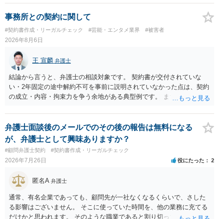
談いただくことをお勧めいたします。
的な経緯を踏まえて精査する必要がございます。 そのため、事情をお
伺いした上での検討が必要となりますので、個別に弁護士へのご相談
事務所との契約に関して
をご検討いただければと存じます。
#契約書作成・リーガルチェック
#芸能・エンタメ業界
#被害者
2026年8月6日
王 宣麟
弁護士
結論から言うと、弁護士の相談対象です。 契約書が交付されていな
い・2年固定の途中解約不可を事前に説明されていなかった点は、契約
の成立・内容・拘束力を争う余地がある典型例です。 まずは、運営と
のやり取り、規約のスクショ等の証拠を集めて、弁護士に相談されて
みてはいかがでしょうか。 また同時並行で（もしまだされていないの
であれば）書面で退所意思の明確化はしておくべきだと考えます。
弁護士面談後のメールでのその後の報告は無料になる
が、弁護士として興味ありますか？
#顧問弁護士契約
#契約書作成・リーガルチェック
2026年7月26日
役にたった
2
匿名A
弁護士
通常、有名企業であっても、顧問先が一社なくなるくらいで、さした
る影響はございません。 そこに使っていた時間を、他の業務に充てる
だけかと思われます。 そのような職業であると割り切ってご相談され