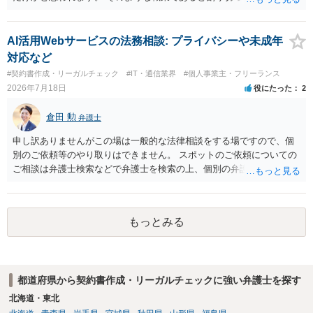
た方が、かえって良い弁護士に巡り会えるのではないかと思います。
相談者様のご意見が反映されることを、お祈りしております。
AI活用Webサービスの法務相談: プライバシーや未成年
対応など
#契約書作成・リーガルチェック
#IT・通信業界
#個人事業主・フリーランス
2026年7月18日
役にたった
2
倉田 勲
弁護士
申し訳ありませんがこの場は一般的な法律相談をする場ですので、個
別のご依頼等のやり取りはできません。 スポットのご依頼についての
ご相談は弁護士検索などで弁護士を検索の上、個別の弁護士にご連絡
ください。
もっとみる
都道府県から契約書作成・リーガルチェックに強い弁護士を探す
北海道・東北