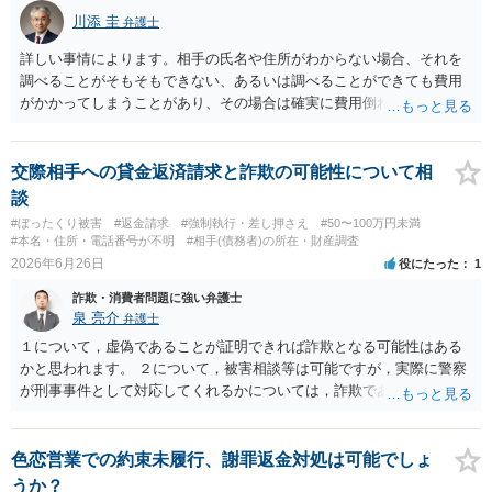
川添 圭
弁護士
詳しい事情によります。相手の氏名や住所がわからない場合、それを
調べることがそもそもできない、あるいは調べることができても費用
がかかってしまうことがあり、その場合は確実に費用倒れになりそう
です（調査費用は相手に請求できないのが原則だからです）。
交際相手への貸金返済請求と詐欺の可能性について相
談
#ぼったくり被害
#返金請求
#強制執行・差し押さえ
#50〜100万円未満
#本名・住所・電話番号が不明
#相手(債務者)の所在・財産調査
2026年6月26日
役にたった
1
詐欺・消費者問題に強い弁護士
泉 亮介
弁護士
１について，虚偽であることが証明できれば詐欺となる可能性はある
かと思われます。 ２について，被害相談等は可能ですが，実際に警察
が刑事事件として対応してくれるかについては，詐欺であることをど
の程度証明できる資料があるかによってくぁってくるかと思われま
す。 ３について，相手と連絡が取れるのであれば内容証明や電話での
連絡等から交渉をすることtなるかと思われます。弁護士を立てること
色恋営業での約束未履行、謝罪返金対処は可能でしょ
を想定されている場合，裁判をする場合だと，弁護士費用との関係か
うか？