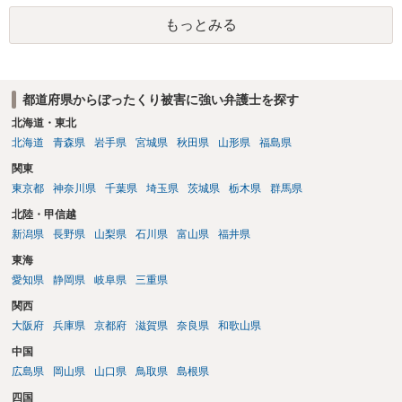
と。）。無料サイトで公開されている文章にも著作権が発生しうるた
もっとみる
め、これを無断で複製し、有料スクールの教材として配布する行為
は、著作権を侵害するおそれがあります。 もっとも、教材内に明記さ
れていなくても、スクール側がサイト運営元から個別に利用許諾を得
ている場合や、著作権法第32条が定める正当な引用の要件を満たして
都道府県からぼったくり被害に強い弁護士を探す
いる場合などは、法的に問題ありません。受講生側で無断使用である
と断定することは難しいため、気になるようであればスクール側に事
北海道・東北
実関係を確認してみるのも一案かと思います。
北海道
青森県
岩手県
宮城県
秋田県
山形県
福島県
関東
東京都
神奈川県
千葉県
埼玉県
茨城県
栃木県
群馬県
北陸・甲信越
新潟県
長野県
山梨県
石川県
富山県
福井県
東海
愛知県
静岡県
岐阜県
三重県
関西
大阪府
兵庫県
京都府
滋賀県
奈良県
和歌山県
中国
広島県
岡山県
山口県
鳥取県
島根県
四国