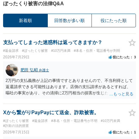
ぼったくり被害の法律Q&A
新着順
回答数が多い順
役にたった順
支払ってしまった迷惑料は返ってきますか？
#返金請求
#ぼったくり被害
#10万円未満
#本名・住所・電話番号が判明
2026年7月29日
役にたった
3
肥田 弘昭
弁護士
2万円の支払義務が上記の事情ですとありませんので、不当利得として
返還請求できる可能性はあります。店側の支払請求があるとすれば、
嘔吐の事実があり、その清掃に2万円相当の損害が生じた場合です。ご
参考にしてください。
Xから繋がりPayPayにて送金、詐欺被害。
#ぼったくり被害
#返金請求
#本名・住所・電話番号が不明
#10万円未満
#詐欺の法的措置
2026年7月15日
役にたった
1