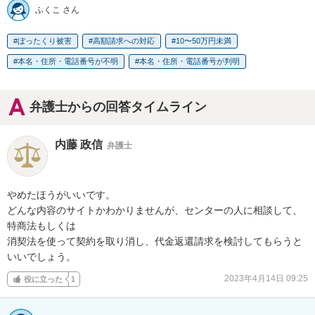
ふくこ さん
ぼったくり被害
高額請求への対応
10〜50万円未満
本名・住所・電話番号が不明
本名・住所・電話番号が判明
弁護士からの回答タイムライン
内藤 政信
弁護士
やめたほうがいいです。

どんな内容のサイトかわかりませんが、センターの人に相談して、
特商法もしくは

消契法を使って契約を取り消し、代金返還請求を検討してもらうと
いいでしょう。
2023年4月14日 09:25
役に立った
1