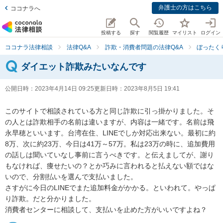
弁護士の方はこちら
ココナラへ
投稿する
探す
閲覧履歴
マイリスト
ログイン
ココナラ法律相談
法律Q&A
詐欺・消費者問題の法律Q&A
ぼったく
ダイエット詐欺みたいなんです
公開日時：
2023年4月14日 09:25
更新日時：
2023年8月5日 19:41
このサイトで相談されている方と同じ詐欺に引っ掛かりました。そ
の人とは詐欺相手の名前は違いますが、内容は一緒です。名前は飛
永早穂といいます。台湾在住、LINEでしか対応出来ない。最初に約
8万、次に約23万、今日は41万～57万。私は23万の時に、追加費用
の話しは聞いていなし事前に言うべきです。と伝えましてが、謝り
もなければ、痩せたいの？とか巧みに言われると払えない額ではな
いので、分割払いを選んで支払いました。

さすがに今日のLINEでまた追加料金がかかる。といわれて。やっぱ
り詐欺。だと分かりました。

消費者センターに相談して、支払いを止めた方がいいですよね？