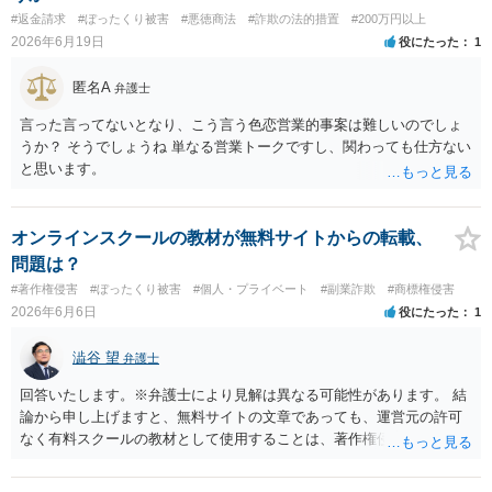
ら全額回収できたとしてもご自身の経済的な利益は少ないかと思われ
#返金請求
#ぼったくり被害
#悪徳商法
#詐欺の法的措置
#200万円以上
ます。 ４について，実際の内容次第ですが，可能な場合も多いです。
2026年6月19日
役にたった
1
５について，可能かと思われます。 ６について，内容証明については
住んで居る場所が判明しないと送付は出来ないでしょう。裁判手続き
匿名A
弁護士
については，住民票上の住所へ住んでいないことを調査したうえで，
公示送達という方法により訴訟提起することとなります。 ７につい
言った言ってないとなり、こう言う色恋営業的事案は難しいのでしょ
て，プライバシー権侵害や名誉権侵害として相手から逆に請求を受け
うか？ そうでしょうね 単なる営業トークですし、関わっても仕方ない
るきっかけとなりかねないため，避けたほうが良いかと思われます。
と思います。
オンラインスクールの教材が無料サイトからの転載、
問題は？
#著作権侵害
#ぼったくり被害
#個人・プライベート
#副業詐欺
#商標権侵害
2026年6月6日
役にたった
1
澁谷 望
弁護士
回答いたします。※弁護士により見解は異なる可能性があります。 結
論から申し上げますと、無料サイトの文章であっても、運営元の許可
なく有料スクールの教材として使用することは、著作権侵害にあたる
可能性があるというのが私見です。 文章が無料で公開されているから
といって使用してよい訳ではありません（営利的利用ならばなおのこ