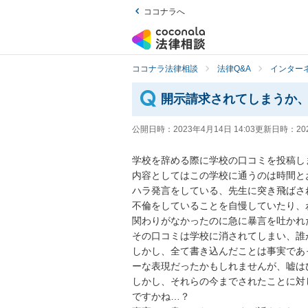
ココナラへ
ココナラ法律相談
法律Q&A
インター
開示請求されてしまうか
公開日時：
2023年4月14日 14:03
更新日時：
20
学校を辞める際に学校の口コミを投稿しま
内容としてはこの学校に通うのは時間と
ハラ発言をしている、先生に突き飛ばさ
不倫をしていることを自慢していたり、
関わりがなかったのに急に暴言を吐かれた
その口コミは学校に消されてしまい、誰
しかし、全て書き込んだことは事実であ
ーな表現だったかもしれませんが、嘘は
しかし、それらの今までされたことに対
ですかね…？
