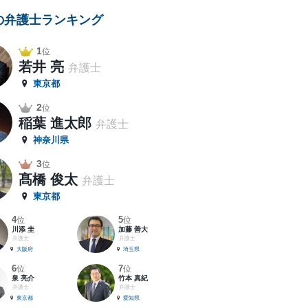
の弁護士ランキング
1
位
若井 亮
弁護士
東京都
2
位
稲葉 進太郎
弁護士
神奈川県
3
位
髙橋 俊太
弁護士
東京都
4
5
位
位
川添 圭
加藤 善大
弁護士
弁護士
大阪府
埼玉県
6
7
位
位
泉 亮介
竹本 真紀
弁護士
弁護士
東京都
愛知県