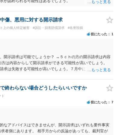
求が認められる可能性はあるでしょう。
中傷、悪用に対する開示請求
ット上の個人特定被害
#訴訟・損害賠償請求
#名誉毀損
役にたった
1
、開示請求は可能でしょうか？ →５ｃｈの方の開示請求は内容
ramの方は内容からして開示請求ができる可能性が高いでしょう。
請求は失敗する可能性が高いでしょう。７月中にアカウントが
する可能性が高いように思われます。 相手を特定できた場合、
は可能でしょうか？ →訴訟外の交渉で相手方が認めれば負担さ
なった場合は、実際の弁護士費用が認められる場合と認められ
で終わらない場合どうしたらいいですか
ょう。
ート
役にたった
7
的なアドバイスはできませんが、開示請求はいずれも要件事実
請求者側にあります。 相手方からの反論があっても、裁判官が