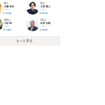
8
9
位
位
大橋 卓生
三村 勇人
弁護士
弁護士
東京都
東京都
10
11
位
位
小杉 和
白井 弘昭
弁護士
弁護士
京都府
愛知県
もっと見る