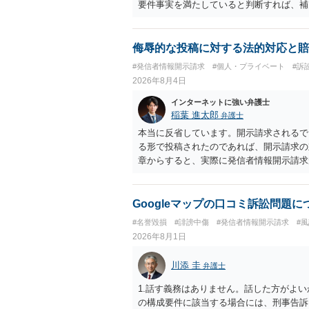
要件事実を満たしていると判断すれば、補
迅速性が要求されるためです。 書面での
はXのため、APのIPアドレスの保存期間
だけでは足りず、実務を踏まえた方法を選
侮辱的な投稿に対する法的対応と賠
#発信者情報開示請求
#個人・プライベート
#訴
2026年8月4日
インターネットに強い弁護士
稲葉 進太郎
弁護士
本当に反省しています。開示請求されるで
る形で投稿されたのであれば、開示請求の
章からすると、実際に発信者情報開示請求
むと、投稿に使った回線の契約者のところ
カウントの登録メールに意見照会がなされ
スバイケースであり、数万円から１００万
Googleマップの口コミ訴訟問題
額から減額することを試みることとなるで
#名誉毀損
#誹謗中傷
#発信者情報開示請求
#
2026年8月1日
川添 圭
弁護士
1.話す義務はありません。話した方がよい
の構成要件に該当する場合には、刑事告訴