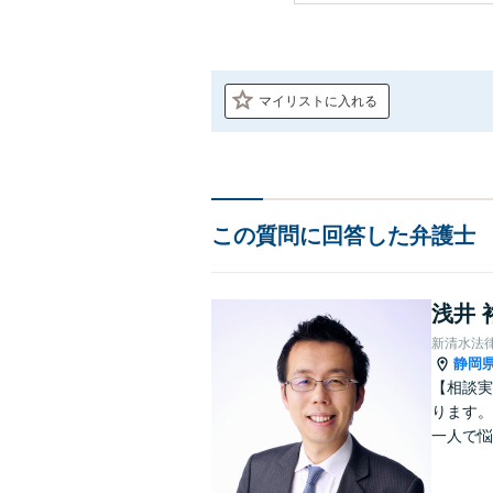
マイリストに入れる
この質問に回答した弁護士
浅井 
新清水法
静岡
【相談実
ります。
一人で悩
なサポー