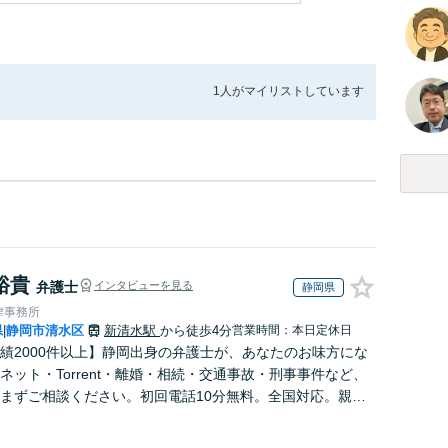
1人が
マイリストしています
裕貴
弁護士
インタビューを見る
静岡県
律事務所
県
静岡市清水区
新清水駅
から徒歩4分
営業時間：本日定休日
|
績2000件以上】静岡出身の弁護士が、あなたのお味方にな
ネット・Torrent・離婚・相続・交通事故・刑事事件など、
まずご相談ください。初回電話10分無料。全国対応。親身
トをいたします。【新清水駅5分】