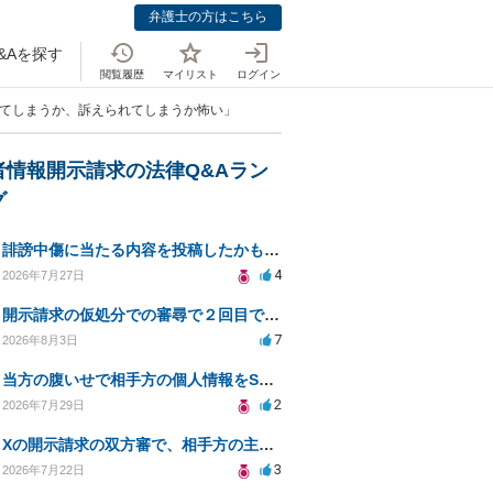
弁護士の方はこちら
&Aを探す
閲覧履歴
マイリスト
ログイン
れてしまうか、訴えられてしまうか怖い」
者情報開示請求の法律Q&Aラン
グ
誹謗中傷に当たる内容を投稿したかもしれない。開示請求や民事刑事裁判に発展しうるのか教えて欲しい。
4
2026年7月27日
開示請求の仮処分での審尋で２回目で終わらない場合どうしたらいいですか
7
2026年8月3日
当方の腹いせで相手方の個人情報をSNSで晒してしまい名誉毀損させてしまったかもしれない
2
2026年7月29日
Xの開示請求の双方審で、相手方の主張が口頭ばかりで把握しきれません
3
2026年7月22日