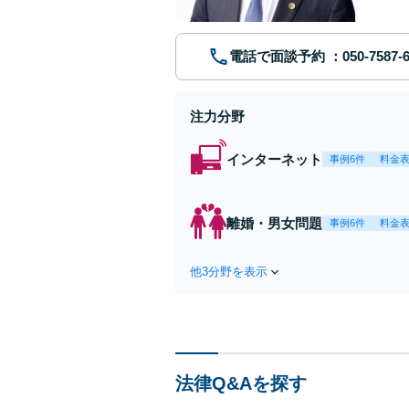
電話で面談予約
注力分野
インターネット
事例6件
料金
離婚・男女問題
事例6件
料金
他3分野を表示
法律Q&Aを探す