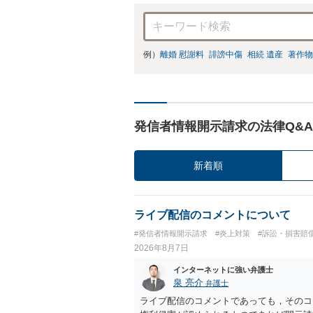
例）
離婚 慰謝料
誹謗中傷
相続 遺産
著作物
発信者情報開示請求の法律Q&A
新着順
ライブ配信のコメントについて
#発信者情報開示請求
#炎上対策
#訴訟・損害賠
2026年8月7日
インターネットに強い弁護士
泉 亮介
弁護士
ライブ配信のコメントであっても，そのコ