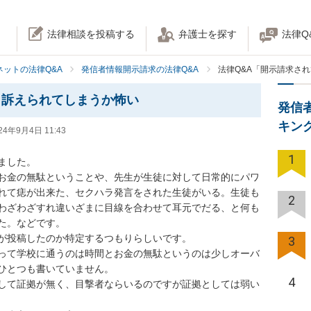
法律相談を投稿する
弁護士を探す
法律Q
ネットの法律Q&A
発信者情報開示請求の法律Q&A
法律Q&A「開示請求さ
、訴えられてしまうか怖い
発信
キン
24年9月4日 11:43
1
した。

お金の無駄ということや、先生が生徒に対して日常的にパワ
れて痣が出来た、セクハラ発言をされた生徒がいる。生徒も
2
わざわざすれ違いざまに目線を合わせて耳元でだる、と何も
。などです。

が投稿したのか特定するつもりらしいです。

3
って学校に通うのは時間とお金の無駄というのは少しオーバ
ひとつも書いていません。

4
して証拠が無く、目撃者ならいるのですが証拠としては弱い