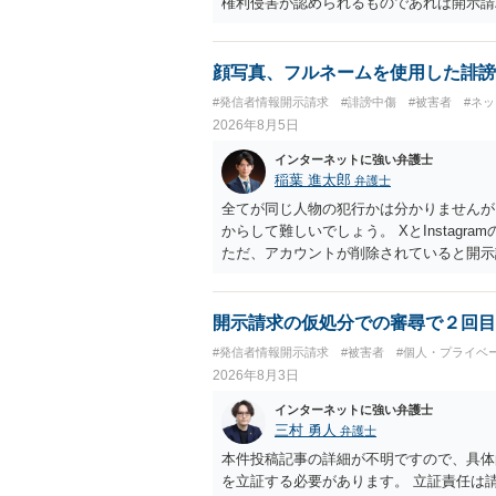
権利侵害が認められるものであれば開示請
顔写真、フルネームを使用した誹謗
#発信者情報開示請求
#誹謗中傷
#被害者
#ネ
2026年8月5日
インターネットに強い弁護士
稲葉 進太郎
弁護士
全てが同じ人物の犯行かは分かりませんが
からして難しいでしょう。 XとInstag
ただ、アカウントが削除されていると開示
削除されている場合、今から進めても失敗
相手に全ての弁護士費用を負担させること
せることができるでしょう。訴訟で判決と
開示請求の仮処分での審尋で２回目
ない場合があり何ともいえないところでし
#発信者情報開示請求
#被害者
#個人・プライベ
2026年8月3日
インターネットに強い弁護士
三村 勇人
弁護士
本件投稿記事の詳細が不明ですので、具体
を立証する必要があります。 立証責任は