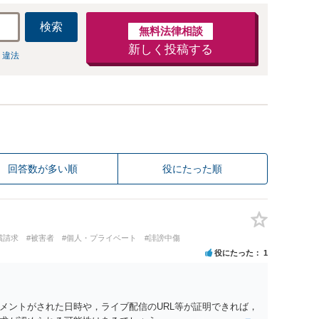
検索
無料法律相談
新しく投稿する
 違法
回答数が多い順
役にたった順
償請求
#被害者
#個人・プライベート
#誹謗中傷
役にたった
1
メントがされた日時や，ライブ配信のURL等が証明できれば，