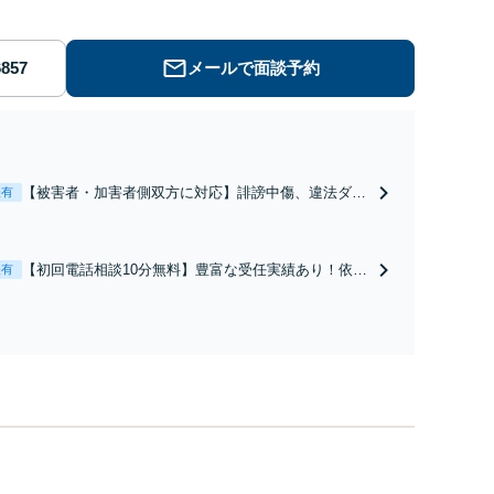
メールで面談予約
【被害者・加害者側双方に対応】誹謗中傷、違法ダウ
表有
ンロード、発信者情報開示請求、慰謝料請求などに対
応！【ITの知識に精通】基本情報技術者試験にも合
格。早いレスポンスで、スピード感を持って対応しま
【初回電話相談10分無料】豊富な受任実績あり！依頼
表有
す。【Torrent（トレント）に関する相談◎】
者さまに寄り添い人生の再スタートをお手伝い。経験
と知見を踏まえ、最良の形で解決出来るように全力を
尽くします。お気軽にご相談ください【Zoom相談
可】【全国対応可】【新清水駅5分】