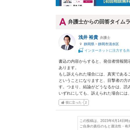
弁護士からの回答タイム
浅井 裕貴
弁護士
静岡県
>
静岡市清水区
インターネットに注力する弁
書込の内容からすると、発信者情報開
あります。

もし訴えられた場合には、真実である
ということになりますと、目撃者の方
す。つまり、結論がどうなるかは、読み
いずれにしても、訴えられた場合には
役に立った
2
この投稿は、2023年4月14日
ご自身の責任のもと適法性・有