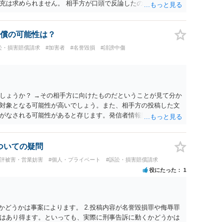
充は求められません。 相手方が口頭で反論したのは、仮処分は
反論となれば、より遅延する可能性がございます。 また、本件
の問題もございます。 開示請求は法律知識が不可欠ですが、それ
択することが重要です。
償の可能性は？
訟・損害賠償請求
#加害者
#名誉毀損
#誹謗中傷
しょうか？ →その相手方に向けたものだということが見て分か
対象となる可能性が高いでしょう。また、相手方の投稿した文
がなされる可能性があると存じます。発信者情報開示請求が進
に、意見照会がなされます。アカウント情報開示の場合は、ア
ます。 また、された場合賠償金はいくらでしょうか。 →ケー
単位まで様々でしょう。裁判外であれば交渉して相手方の請求
についての疑問
しょう。
風評被害・営業妨害
#個人・プライベート
#訴訟・損害賠償請求
役にたった
1
かどうかは事案によります。 2.投稿内容が名誉毀損罪や侮辱罪
はあり得ます。といっても、実際に刑事告訴に動くかどうかは