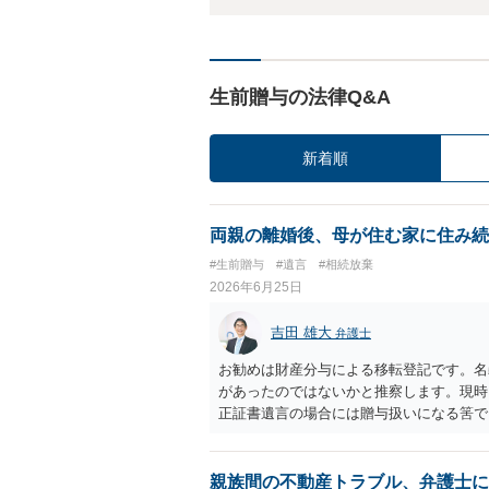
生前贈与の法律Q&A
新着順
両親の離婚後、母が住む家に住み続
#生前贈与
#遺言
#相続放棄
2026年6月25日
吉田 雄大
弁護士
お勧めは財産分与による移転登記です。名
があったのではないかと推察します。現時
正証書遺言の場合には贈与扱いになる筈で
親族間の不動産トラブル、弁護士に