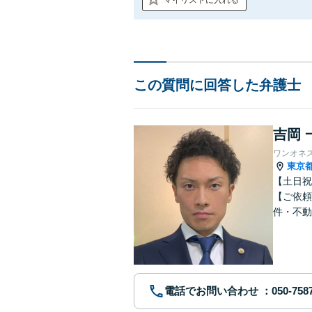
この質問に回答した弁護士
吉岡 
ワンオネ
東京
【土日祝
【ご依頼
件・不動
ブルに注
電話でお問い合わせ