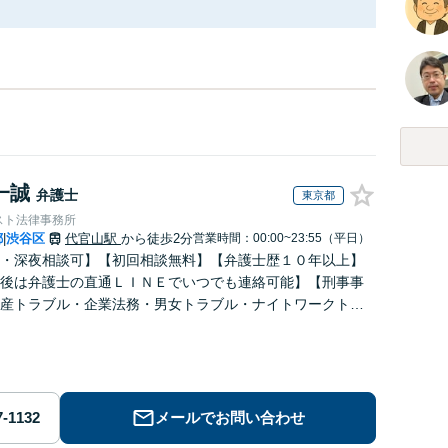
一誠
弁護士
東京都
スト法律事務所
都
渋谷区
代官山駅
から徒歩2分
営業時間：00:00~23:55（平日）
|
・深夜相談可】【初回相談無料】【弁護士歴１０年以上】
後は弁護士の直通ＬＩＮＥでいつでも連絡可能】【刑事事
産トラブル・企業法務・男女トラブル・ナイトワークトラ
力】
メールでお問い合わせ