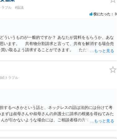
トラブル
#協議
役にたった
3
どういうものが一般的ですか？ あなたが賃料をもらうか、あな
と思います。 共有物分割請求と言って、共有を解消する場合売
を買い取るよう請求することができます。 ただし、共有で贈
を認めると そのような共有物分割請求ができるのかが問題とな
業を始めた場合、私に一定の賃貸料を払うのが一般的でしょう
あれば賃料をもらったらよいと思います。 ③家や土地を共有
、家を兄弟姉妹で相続・贈与を受ける場合みなさんどうしてい
相続トラブル
ということは少なく、相続で共有となった場合は遺産分割の際
もらうか、売って代金を分ける方法にする。 やむなく共有に
共有状態を解消するのが一般的です。 最初から、共有で相手
 共有物分割請求ができるかどうか微妙になってしまうので、賃
なってしまう可能性があります。 弁護士に面談で詳しい事
担するべきかという話と、ネックレスの話は法的には分けて考
。
めまずは叔母さんや叔母さんの弁護士に請求の根拠を尋ねてみた
さんが引かないような場合には、ご相談者様の方でも弁護士に具
 以上ご参考までに。