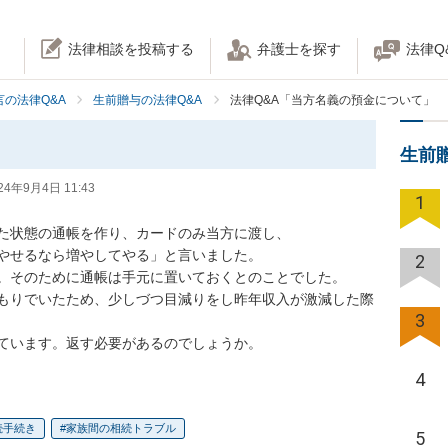
法律相談を投稿する
弁護士を探す
法律Q
の法律Q&A
生前贈与の法律Q&A
法律Q&A「当方名義の預金について」
生前
24年9月4日 11:43
1
した状態の通帳を作り、カードのみ当方に渡し、

やせるなら増やしてやる」と言いました。　

2
。そのために通帳は手元に置いておくとのことでした。

もりでいたため、少しづつ目減りをし昨年収入が激減した際
3
ています。返す必要があるのでしょうか。
4
続手続き
家族間の相続トラブル
5