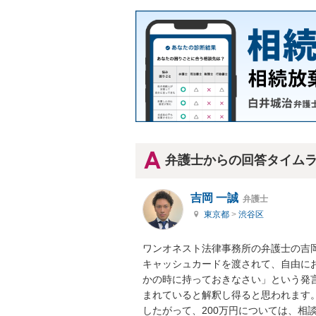
弁護士からの回答タイム
吉岡 一誠
弁護士
東京都
>
渋谷区
ワンオネスト法律事務所の弁護士の吉岡
キャッシュカードを渡されて、自由に
かの時に持っておきなさい」という発
まれていると解釈し得ると思われます。
したがって、200万円については、相