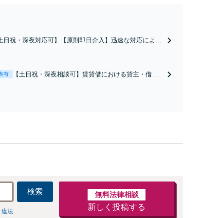
土日祝・深夜対応可】【原則即日介入】迅速な対応により
談成立・不起訴を目指します。逮捕勾留されている場合、
都圏近郊は原則即日接見可能です。職務質問時にお電話い
だければ現場臨場も可能です。【初回相談無料】
【土日祝・深夜相談可】賃貸借における貸主・借
表有
主、売買における売主・買主、その他仲介・管理等
いずれの立場でも対応可能【初回相談無料】
検索
無料法律相談
新しく投稿する
 違法