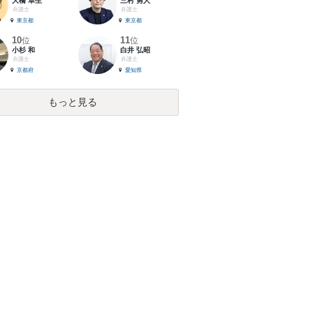
大橋 卓生
三村 勇人
弁護士
弁護士
東京都
東京都
10
11
位
位
小杉 和
白井 弘昭
弁護士
弁護士
京都府
愛知県
もっと見る