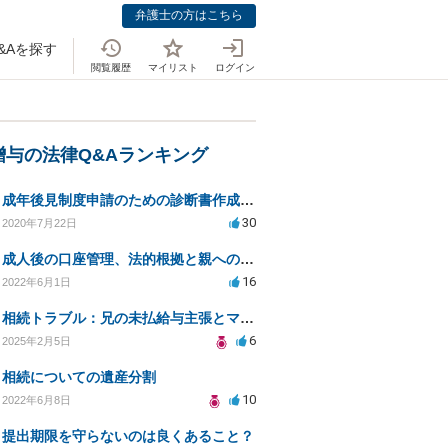
弁護士の方はこちら
&Aを探す
閲覧履歴
マイリスト
ログイン
贈与の法律Q&Aランキング
成年後見制度申請のための診断書作成を妨害されている場合、法律家に対策を依頼できることはありますか？
30
2020年7月22日
成人後の口座管理、法的根拠と親への説得方法
16
2022年6月1日
相続トラブル：兄の未払給与主張とマンション贈与問題
6
2025年2月5日
相続についての遺産分割
10
2022年6月8日
提出期限を守らないのは良くあること？