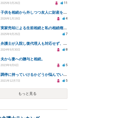
11
2025年3月26日
子供を相続から外しつつ友人に財産を譲る方法の法的有効性は？
4
2026年1月19日
実家売却による生前相続と私の相続権について教えてください
7
2025年9月25日
弁護士が入院し復代理人も対応せず、着手金の返金は可能か？
8
2024年9月30日
夫から妻への贈与と相続。
5
2023年9月6日
調停に持っていけるかどうか悩んでいます
5
2021年12月7日
もっと見る