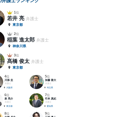
の弁護士ランキング
1
位
若井 亮
弁護士
東京都
2
位
稲葉 進太郎
弁護士
神奈川県
3
位
髙橋 俊太
弁護士
東京都
4
5
位
位
川添 圭
加藤 善大
弁護士
弁護士
大阪府
埼玉県
6
7
位
位
泉 亮介
竹本 真紀
弁護士
弁護士
東京都
愛知県
8
9
位
位