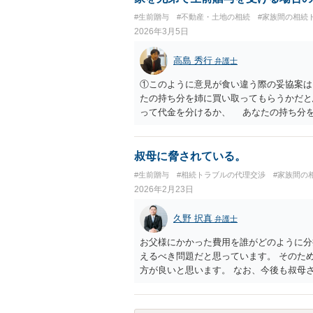
#生前贈与
#不動産・土地の相続
#家族間の相続
2026年3月5日
高島 秀行
弁護士
①このように意見が食い違う際の妥協案は
たの持ち分を姉に買い取ってもらうかだ
って代金を分けるか、 あなたの持ち分
与を受けるときに、相手が使用すること
ってしまいます。 ②仮に姉がこの家で事
か？ 姉だけ使用することを認めるので
叔母に脅されている。
名義にするとトラブルが多いと聞きますが
#生前贈与
#相続トラブルの代理交渉
#家族間の
るのでしょうか。 共有で贈与を受ける
2026年2月23日
に なるべく共有にしないで、代償金を
なってしまった場合は共有物分割請求で
久野 択真
弁護士
が使用することを前提に贈与を受けると
料をもらうくらいしか 解決方法が亡く
お父様にかかった費用を誰がどのように分
情を話して相談された方がよいと思います
えるべき問題だと思っています。 そのた
方が良いと思います。 なお、今後も叔母
体的に相談してみるのも良いと思います。