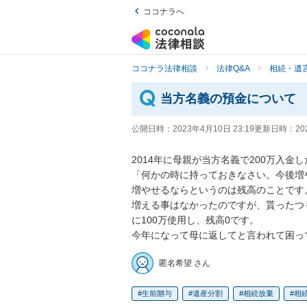
ココナラへ
ココナラ法律相談
法律Q&A
相続・遺言
当方名義の預金について
公開日時：
2023年4月10日 23:19
更新日時：
20
2014年に母親が当方名義で200万入金
「何かの時に持っておきなさい。今後増
増やせるならというのは残高のことです
増える事はなかったのですが、貰ったつ
に100万使用し、残高0です。

今年になって母に返してと言われて困っ
匿名希望 さん
生前贈与
遺産分割
相続放棄
相