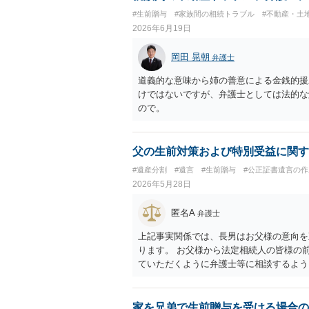
#生前贈与
#家族間の相続トラブル
#不動産・土
2026年6月19日
岡田 晃朝
弁護士
道義的な意味から姉の善意による金銭的援
けではないですが、弁護士としては法的な
ので。
父の生前対策および特別受益に関す
#遺産分割
#遺言
#生前贈与
#公正証書遺言の作
2026年5月28日
匿名A
弁護士
上記事実関係では、長男はお父様の意向を
ります。 お父様から法定相続人の皆様の
ていただくように弁護士等に相談するよう
家を兄弟で生前贈与を受ける場合の