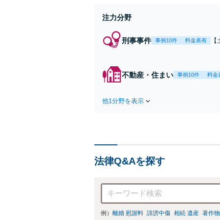
注力分野
刑事事件
【
事例10件
料金表有
示
首
た
不動産・住まい
事例10件
料金
他1分野を表示
法律Q&Aを探す
例）
離婚 慰謝料
誹謗中傷
相続 遺産
著作物