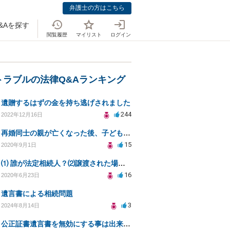
弁護士の方はこちら
&Aを探す
閲覧履歴
マイリスト
ログイン
トラブルの法律Q&Aランキング
遺贈するはずの金を持ち逃げされました
244
2022年12月16日
再婚同士の親が亡くなった後、子どもへの遺産分割はどうなる？
15
2020年9月1日
⑴ 誰が法定相続人？⑵譲渡された場合の税金？⑶相続放棄後同じ不動産を相続できない？⑷借金返済義務は？
16
2020年6月23日
遺言書による相続問題
3
2024年8月14日
公正証書遺言書を無効にする事は出来ないか、ご相談したいです。