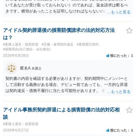
いてあなたが受け取っておられない）のであれば、返金請求は断るべ
きです。横領があったことを証明しなければならないのは会社側なの
で、あなたが証明をする必要はありません。
アイドル契約辞退後の損害賠償請求の法的対応方法
は？
#業務上過失・損害賠償
#労働・雇用契約違反
#業務委託契約
#退職理由(自己都合・会社都合)
2026年6月28日
役にたった
1
匿名A
弁護士
契約書の内容を確認する必要がありますが、契約期間中にメンバーと
して活動する義務がある場合、デビュー前であっても、一方的な辞退
は契約違反・債務不履行に当たる可能性があります。 そのため、運営
側に損害賠償請求の余地が全くないとはいえません。新メンバー募集
費用、ライブ準備費用、レッスン関係費用なども、辞退によって実際
に追加で発生した合理的費用であれば、損害として主張される可能性
アイドル事務所契約辞退による損害賠償の法的対応相
があります。 もっとも、運営側の請求額がそのまま認められるわけで
談
はありません。各費目について、具体的な損害、金額、辞退との因果
#業務上過失・損害賠償
関係を示す必要があります。特に「レッスン費用無料」と表示されて
2026年6月27日
役にたった
1
いた場合、辞退後に講師代やスタジオ代を当然に全額請求できるかは