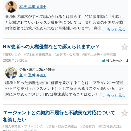
慎重な検討が必要です。 また「家庭の事情」が正当な辞退理由になる
本庄 卓磨
弁護士
かは、その具体的内容によります。介護、転居、健康問題など、活動
継続が客観的に困難といえる事情があるかが重要です。 未成年であれ
事務所の請求がすべて認められるとは限らず、特に募集時に「免除」
ば、契約時に親権者の同意があったか、契約期間・活動義務・中途辞
と記載されていたレッスン費用等については、負担合意の有無や記載
退時の扱いについて親権者に説明されていたかも確認すべきです。 現
内容次第で請求が認められない可能性があります。 弁護士対応を示唆
時点では、安易に支払義務を認めず、契約書、募集記事、LINE等を保
されている状況ですので、ご自身で対応する前にお早めに弁護士にご
存したうえで、請求費目、金額、根拠資料の明示を求めるのがよいと
相談されることをおすすめします。
思います。回答前に弁護士へ相談することをおすすめします。
HIV患者への人権侵害などで訴えられますか？
#職場いじめ
#安全配慮義務違反
#経営者・会社側
#業務上過失・損害賠償
2026年6月26日
役にたった
2
労働・雇用に強い弁護士
並木 重伸
弁護士
職務上知った病歴を理由に補償を要求することは、プライバシー侵害
や不当な差別（ハラスメント）として訴えらるリスクが高いため、絶
対におやめください。HIVは飛沫感染することはないとされています。
どうしても気になる場合は、病名等は一切出さず、咳が多いことなど
について、一般的な衛生問題として会社に相談されることをお勧めし
ます。
エージェントとの契約不履行と不誠実な対応について
相談したい
#個人事業主・フリーランス
#労働・雇用契約違反
#労働審判
#問題社員の対応
#業務上過失・損害賠償