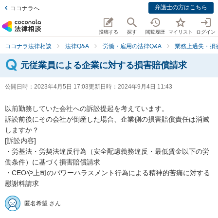
弁護士の方はこちら
ココナラへ
投稿する
探す
閲覧履歴
マイリスト
ログイン
ココナラ法律相談
法律Q&A
労働・雇用の法律Q&A
業務上過失・損
元従業員による企業に対する損害賠償請求
公開日時：
2023年4月5日 17:03
更新日時：
2024年9月4日 11:43
以前勤務していた会社への訴訟提起を考えています。

訴訟前後にその会社が倒産した場合、企業側の損害賠償責任は消滅
しますか？

[訴訟内容]

・労基法・労契法違反行為（安全配慮義務違反・最低賃金以下の労
働条件）に基づく損害賠償請求

・CEOや上司のパワーハラスメント行為による精神的苦痛に対する
慰謝料請求
匿名希望 さん