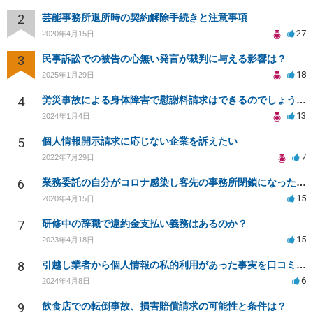
2
芸能事務所退所時の契約解除手続きと注意事項
27
2020年4月15日
3
民事訴訟での被告の心無い発言が裁判に与える影響は？
18
2025年1月29日
4
労災事故による身体障害で慰謝料請求はできるのでしょうか？
13
2024年1月4日
5
個人情報開示請求に応じない企業を訴えたい
7
2022年7月29日
6
業務委託の自分がコロナ感染し客先の事務所閉鎖になったら損害賠償請求されますか？
15
2020年4月15日
7
研修中の辞職で違約金支払い義務はあるのか？
15
2023年4月18日
8
引越し業者から個人情報の私的利用があった事実を口コミに投稿するのは名誉毀損に該当しますか？
6
2024年4月8日
9
飲食店での転倒事故、損害賠償請求の可能性と条件は？