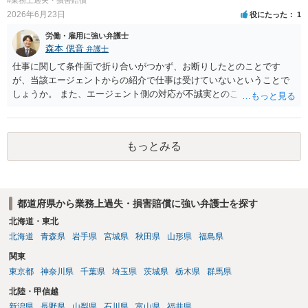
2026年6月23日
役にたった
1
労働・雇用に強い弁護士
森本 偲音
弁護士
仕事に関して条件面で折り合いがつかず、お断りしたとのことです
が、当該エージェントからの紹介で仕事は受けていないということで
しょうか。 また、エージェント側の対応が不誠実とのことですが、具
体的内容をお聞きしない限りは判断することは難しいと思います。 ま
ずは最寄りの法律事務所にご相談されてはいかがでしょうか。
もっとみる
都道府県から業務上過失・損害賠償に強い弁護士を探す
北海道・東北
北海道
青森県
岩手県
宮城県
秋田県
山形県
福島県
関東
東京都
神奈川県
千葉県
埼玉県
茨城県
栃木県
群馬県
北陸・甲信越
新潟県
長野県
山梨県
石川県
富山県
福井県