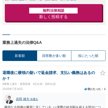
無料法律相談
新しく投稿する
業務上過失の法律Q&A
新着順
回答数が多い順
役にたった順
退職後に横領の疑いで返金請求、支払い義務はあるの
か？
#業務上過失・損害賠償
#正社員・契約社員
2026年7月16日
役にたった
1
吉田 雄大
弁護士
横領なる指摘が事実に反している（≒実際の給与額を超える部分につ