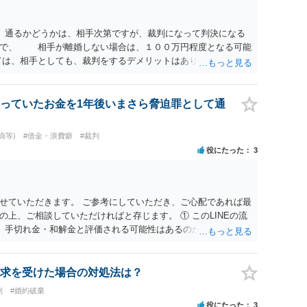
 通るかどうかは、相手次第ですが、裁判になって判決になる
ので、 相手が離婚しない場合は、１００万円程度となる可能
は、相手としても、裁判をするデメリットはありますから（経
にご自身が、裁判も辞さずという姿勢を示すことで、プラスに
する多くの場合は、相手が弁護士に依頼しているケースで、５
と思います。 通常は、６０万円から８０万円程度になること
っていたお金を1年後いまさら脅迫罪として通
質問② ご記載の内容が減額を進めるうえでの交渉材料かと思
とは、交渉材料にはならないかと思いますので、ご注意くださ
貞等)
#借金・浪費癖
#裁判
破綻していたことや、相手女性が結婚しているとは知らなかっ
役にたった
3
スバイケースですので、ご自身の場合にそれらの主張ができる
違約金を５０万円とする旨の交渉をすることが妥当かどうかと
するような金額では、その条項自体が無効になり得ますが、
良俗に反するほど高額とはいえないと考えますので、 結局
せていただきます。 ご参考にしていただき、ご心配であれば最
納得できるかどうかという基準でお考えいただくといいと思い
上、ご相談していただければと存じます。 ① このLINEの流
相手も納得できるか否かにかかってはきますが。 ４ 質問④
、手切れ金・和解金と評価される可能性はあるのか ⇒LINEを含
すが、 清算条項を記載しないで合意することはリスクがあ
等の経緯、誓約書の内容等を踏まえて、関係を清算するための
算条項を記載するべきであるとお考えいただくといいです。 ご
えます。 ② 「今後一切関与しないなら100万円振り込む」と
れば、ご依頼になるかは別として、お近くの弁護士に直接相談
拠価値があるのか ⇒前後のやり取りや誓約書の具体的内容を見
求を受けた場合の対処法は？
ス等を求めることをお勧めいたします。 ご参考にしていただ
一定の証拠価値はあると考えます。 ③ 借用書があっても、後
判
#婚約破棄
は認められるのか。 ⇒おそらく１００万円は不当利得（受け取る
役にたった
3