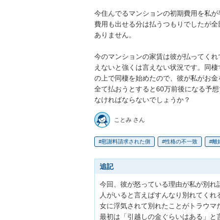
今住んでるマンションの初期費用を私が
費用も出せる分は払うつもりでしたが全
ありません。

今のマンションの家賃は彼が払ってくれ
えないと強くは言えない状況です。同棲
の上で同棲を始めたので、彼が私がお金
全て払おうとすると60万前後になる予
なければならないでしょうか？
ことみ さん
慰謝料請求された側
性格の不一致
離
追記
今回、彼が怒っている理由が私が別れ
人がいると言えばすんなり別れてくれ
女に浮気されて別れたことがトラウマだ
最初は「引越しの金ぐらいはある」と