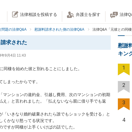
法律相談を投稿する
弁護士を探す
法律Q
女問題の法律Q&A
慰謝料請求された側の法律Q&A
法律Q&A「元彼との同
を請求された
慰謝
キン
4年9月4日 11:43
1
に同棲を始めた彼と別れることにしました。

てしまったからです。

2
「マンションの違約金、引越し費用、次のマンションの初期
払え」と言われました。「払えないなら親に借り手でも返
3
が「いきなり婚約破棄されたら誰でもショックを受ける」と
4
しくかなり怒ってる状況です。

のですが同棲が上手くいけばの話でした。
