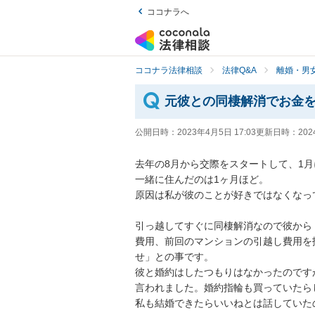
ココナラへ
ココナラ法律相談
法律Q&A
離婚・男
元彼との同棲解消でお金
公開日時：
2023年4月5日 17:03
更新日時：
202
去年の8月から交際をスタートして、1月
一緒に住んだのは1ヶ月ほど。

原因は私が彼のことが好きではなくなっ
引っ越してすぐに同棲解消なので彼から
費用、前回のマンションの引越し費用を
せ」との事です。

彼と婚約はしたつもりはなかったのです
言われました。婚約指輪も買っていたら
私も結婚できたらいいねとは話していた