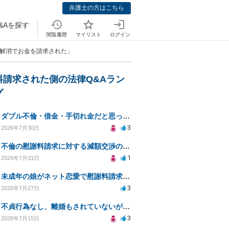
弁護士の方はこちら
&Aを探す
閲覧履歴
マイリスト
ログイン
棲解消でお金を請求された」
料請求された側の法律Q&Aラン
グ
ダブル不倫・借金・手切れ金だと思っていたお金を1年後いまさら脅迫罪として通知書が来てまとめて請求
3
2026年7月30日
不倫の慰謝料請求に対する減額交渉の可能性と対策
1
2026年7月31日
未成年の娘がネット恋愛で慰謝料請求を受けた場合の対処法は？
3
2026年7月27日
不貞行為なし、離婚もされていないが奥様が作られた示談書にサインをしてしまいました。効力はありますか？
3
2026年7月15日