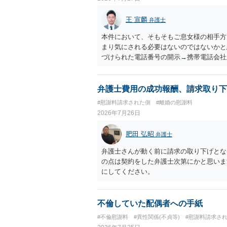
正当な権利がないのに利益を取得した）と
はないかと存じます。 ④ 私は現在、収入
王 宣麟
弁護士
再婚したが主人はお金に厳しい為、一括で
払いになる可能性はありますか。 ⇒判決
本件において、そもそもご息女様の相手方
を差し押さえられ、そこから債権回収が
まり気にされる必要はないのではないかと思
すので、その場合は分割払いにより支払うこ
づけられた電話番号の開示→携帯電話会社
円のみ和解交渉を続けるべきでしょうか。
のような精神的損害が発生したと明確にい
する必要はないと考えられるため、 12
ないかと推察します。
弁護士費用の成功報酬、請求取り下
#慰謝料請求された側
#離婚の慰謝料
2026年7月26日
肥田 弘昭
弁護士
弁護士さんが動く前に請求の取り下げとな
の点は契約をした弁護士次第にかと思いま
にしてください。
不倫していた配偶者への手紙
#不倫慰謝料
#異性関係(不貞等)
#慰謝料請求さ