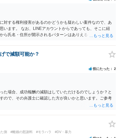
して返還請求されているものかと推察しますので、 貸金返還で
も不安定で貯金もなくリボ払い借金が既に約100万あり。今年に
220万円を支払う事は困難 仮に裁判で敗訴した場合でも、分割
となり敗訴してしまった場合は、強制執行により不動産等の財産
に対する権利侵害があるのかどうかも疑わしい案件なので、あ
図られることになりますが、 和解であれば柔軟な解決が可能で
います。 なお、LINEアカウントからであっても、そこに紐
とも十分可能です。 ⑤ このような事情であれば、私は120万
から氏名・住所が開示されるパターンはありえるものの、本件
 ⇒ご相談者様の認識を前提にすれば、１００万円も含めて返済
えないような案件において開示がなされる可能性も低いのでは
0万円のみについて交渉を続けることがベターかと存じます。
げで減額可能か？
役にたった
2
った場合、成功報酬の減額はしていただけるのでしょうか？と
すので、その弁護士に確認した方が良いかと思います。ご参考
れた側
#離婚の慰謝料
#モラハラ
#DV・暴力