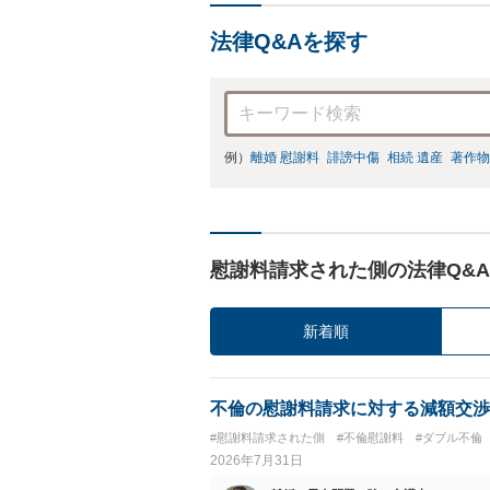
法律Q&Aを探す
例）
離婚 慰謝料
誹謗中傷
相続 遺産
著作物
慰謝料請求された側の法律Q&A
新着順
不倫の慰謝料請求に対する減額交渉
#慰謝料請求された側
#不倫慰謝料
#ダブル不倫
2026年7月31日