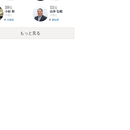
10
11
位
位
小杉 和
白井 弘昭
弁護士
弁護士
京都府
愛知県
もっと見る