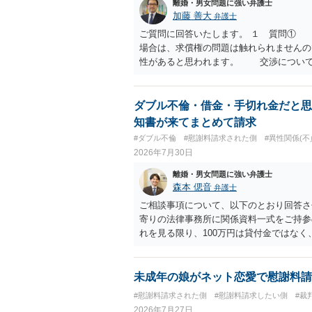
離婚・男女問題に強い弁護士
加藤 善大
弁護士
ご質問に回答いたします。 １ 質問①
場合は、求償権の問題は触れられません
性があると思われます。 交渉について
済的、時間的、精神的負担等）、 反対
働く可能性は有り得ます。 交渉で解決
０万円以下で合意できる場合は稀である
ダブル不倫・借金・手切れ金だと思
が多いというのが私の印象です。 ２ 
知書が来てまとめて請求
います。 なお、ご自身が離婚しないこ
#ダブル不倫
#慰謝料請求された側
#異性関係(不
い。 また、相手夫婦の婚姻関係が既に
2026年7月30日
たと主張することもありますが、 ケー
かはよくお考え下さい。 ３ 質問③ 
離婚・男女問題に強い弁護士
いう基準はありません。 公序良俗に反
森本 偲音
弁護士
２００万円でも、５０万円でも、公序
ご相談事項について、以下のとおり回答さ
は、妥当かどうかというよりも、ご自身が
寄りの法律事務所に関係資料一式をご持参の
ます。 そのうえで、合意できるかは、
れを見る限り、100万円は貸付金ではなく
ご記載の内容からは判断できないので
む１００万円の貸付に至るまでのやり取り
りますので、むしろ、原則としては、清
金銭であったと評価される可能性はあると考
質問に対する回答は以上ですが、可能であ
いうLINEや誓約書は、裁判上どの程度証
未成年の娘がネット恋愛で慰謝料請
されて、 今後の対応についてアドバイ
ない限り、具体的な判断はできませんが、
#慰謝料請求された側
#慰謝料請求したい側
#裁
ければ幸いです。
から100万円を貸付扱いに変更すること
2026年7月27日