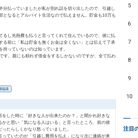
5
半分払っていましたが私が別れ話を切り出したので、引越し
部となるとアルバイト生活なので払えません。貯金も10万も
6
てるし光熱費も払うと言ってくれて住んでいるので、彼に払
7
する前に「私は貯金も無くお金は全くない」とは伝えて了承
を持っていないのは知っています。

想です。親にも頼れず借金をするしかないのですが、全て払わ
8
9
婚協議
10
話をした時に「好きな人が出来たのか？」と聞かれ好きな
るかと思い「気になる人はいる」と言ったところ、前の彼
注目
ったらしくかなり怒っていました。

言っていたのが「引越し費用を払え」になり次に連絡が来