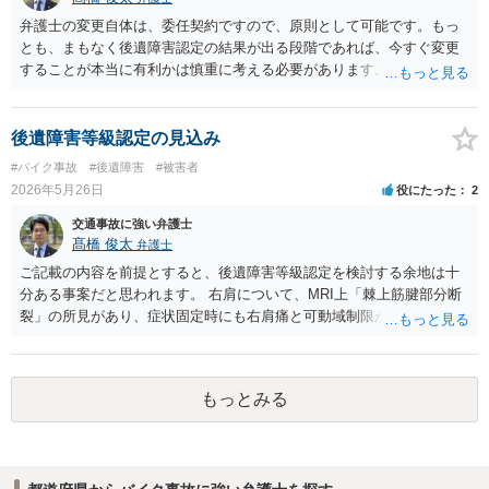
傷性の障害として裏付けられているかという点で否定的に見られてい
弁護士の変更自体は、委任契約ですので、原則として可能です。もっ
るものと思われます。 納得できない場合には、異議申立てを検討する
とも、まもなく後遺障害認定の結果が出る段階であれば、今すぐ変更
ことになりますが、単に「痛みが残っている」「MRIで部分断裂と診
することが本当に有利かは慎重に考える必要があります。すでに申請
断されている」と主張するだけでは、結論が変わらない可能性が高い
済みで結果待ちの状態であれば、この時点で弁護士を変更しても、少
です。異議申立てでは、事故前に肩症状がなかったこと、事故態様か
なくとも初回認定の結果自体には影響を与えられるわけではないと思
ら右肩に相当な外力が加わったこと、事故後早期から右肩症状が一貫
われます。右肩の棘上筋部分断裂、通院８か月半、実通院６８回とい
後遺障害等級認定の見込み
していること、画像所見が事故による外傷性変化と評価できること、
う事情があるのであれば、後遺障害認定の可能性が全くない事案とは
#バイク事故
#後遺障害
#被害者
可動域制限の原因が医学的に説明できることなどを、追加資料で補う
いえないと思います。ただし、認定の可否は通院期間や通院回数だけ
2026年5月26日
役にたった
2
必要があります。具体的には、主治医又は画像診断医の意見書、MRI
でなく、画像所見、可動域制限、症状の一貫性、事故態様、後遺障害
画像の再読影、事故直後からの診療録、可動域検査の推移、症状の一
診断書の記載内容等によって判断されます。 まずは担当弁護士本人
交通事故に強い弁護士
貫性を示す資料などを確認することが考えられます。 現在依頼されて
に、申請内容、提出資料、見通し、非該当だった場合の異議申立て方
髙橋 俊太
弁護士
いる弁護士に対し、非該当理由を踏まえて、どの点を追加立証できる
針について直接確認されるのがよいと思います。弁護士費用特約を利
ご記載の内容を前提とすると、後遺障害等級認定を検討する余地は十
のか、医師の意見書や画像鑑定を取得すべきかを確認されるとよいで
用している場合でも、弁護士変更が可能なことはありますが、保険会
分ある事案だと思われます。 右肩について、MRI上「棘上筋腱部分断
しょう。
社への確認や、既に発生している費用・費用上限との関係を確認して
裂」の所見があり、症状固定時にも右肩痛と可動域制限が残存してい
おいた方がよいでしょう。
るとのことですので、痛みのみの事案ではなく、機能障害も問題とな
り得る事案です。 肩関節の可動域については、主要運動である屈曲・
外転が健側の約２分の１に制限されているとのことですので、数値上
もっとみる
は肩関節の機能障害として１０級１０号や１２級６号などの後遺障害
が検討対象になり得ると考えられます。もっとも、実際の認定では、
可動域の数値だけでなく、事故態様、受傷直後からの肩症状の訴え、
初診時の所見、MRI所見と事故との因果関係、既往症・変性所見の有