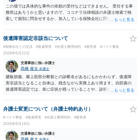
この場では具体的な事件の依頼の受付などはできません。 受任する事
務所はあろうかと思いますので、ココナラ法律相談の弁護士検索で検
索して個別に問合せするか、加入している保険会社に問い合わせをし
て弁護士を紹介してもらってください。
後遺障害認定非該当について
#保険会社との交渉
#後遺障害
#弁護士費用特約
#被害者
#バイク事故
2026年6月22日
交通事故に強い弁護士
髙橋 俊太
弁護士
腱板損傷、棘上筋部分断裂との診断名があるにもかかわらず、後遺障
害非該当となること自体は、残念ながら実務上あり得ます。自賠責の
後遺障害認定では、単に症状が残っていることや、診断書に傷病名が
記載されていることだけでは足りず、事故によって生じた外傷性の異
常所見が画像等で客観的に確認できるか、症状の経過や治療状況と整
合するか、将来にわたり残存する障害といえるかが重視されます。 今
弁護士変更について（弁護士特約あり）
回の＜理由＞を見る限り、認定側は、MRI等に変性所見はあるもの
#バイク事故
#後遺障害
#弁護士費用特約
#被害者
の、事故による明らかな腱板損傷等の外傷性所見とは評価できない、
2026年6月19日
可動域制限についてもその原因となる客観的所見に乏しい、という理
由で非該当と判断しているようです。つまり、「棘上筋部分断裂」と
交通事故に強い弁護士
いう診断名自体を無視しているというより、それが本件事故による外
髙橋 俊太
弁護士