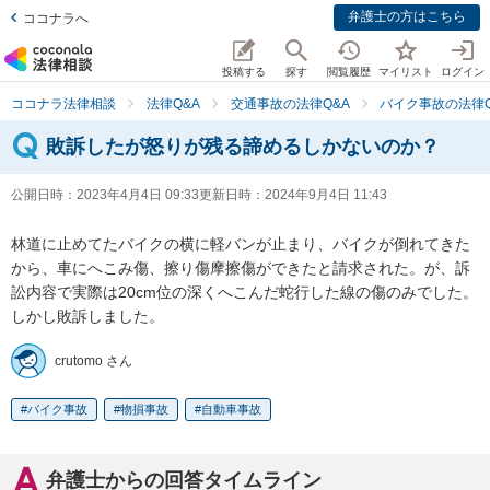
弁護士の方はこちら
ココナラへ
投稿する
探す
閲覧履歴
マイリスト
ログイン
ココナラ法律相談
法律Q&A
交通事故の法律Q&A
バイク事故の法律Q
敗訴したが怒りが残る諦めるしかないのか？
公開日時：
2023年4月4日 09:33
更新日時：
2024年9月4日 11:43
林道に止めてたバイクの横に軽バンが止まり、バイクが倒れてきた
から、車にへこみ傷、擦り傷摩擦傷ができたと請求された。が、訴
訟内容で実際は20cm位の深くへこんだ蛇行した線の傷のみでした。
しかし敗訴しました。
crutomo さん
バイク事故
物損事故
自動車事故
弁護士からの回答タイムライン