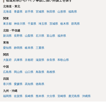
都道府県からバイク事故に強い弁護士を探す
無、治療経過、医師の後遺障害診断書の記載内容などが総合的に検討
されます。事故から２か月後にMRIで判明したとのことですので、そ
北海道・東北
の間も一貫して肩の痛みや可動域制限を訴えていたかが重要です。ま
北海道
青森県
岩手県
宮城県
秋田県
山形県
福島県
た、MRI上、棘上筋萎縮や脂肪変性がない点は、慢性・陳旧性の断裂
関東
ではなく外傷性を主張するうえで意味を持つ可能性があります。一方
東京都
神奈川県
千葉県
埼玉県
茨城県
栃木県
群馬県
で、骨挫傷や骨折所見がないこと、骨内ガングリオン等の記載がある
ことから、自賠責側が既往・変性を問題にする可能性もあるように思
北陸・甲信越
われます。 したがって、後遺障害診断書では、右肩痛、可動域制限、
新潟県
長野県
山梨県
石川県
富山県
福井県
自動・他動可動域、MRI所見、日常生活・仕事上の支障を具体的に記
東海
載してもらうことが重要です。MRI画像、診療録、リハビリ記録、事
故直後からの症状経過も確認したうえで申請することが望ましいでし
愛知県
静岡県
岐阜県
三重県
ょう。
関西
大阪府
兵庫県
京都府
滋賀県
奈良県
和歌山県
中国
広島県
岡山県
山口県
鳥取県
島根県
四国
香川県
愛媛県
高知県
徳島県
九州・沖縄
福岡県
佐賀県
長崎県
熊本県
大分県
宮崎県
鹿児島県
沖縄県