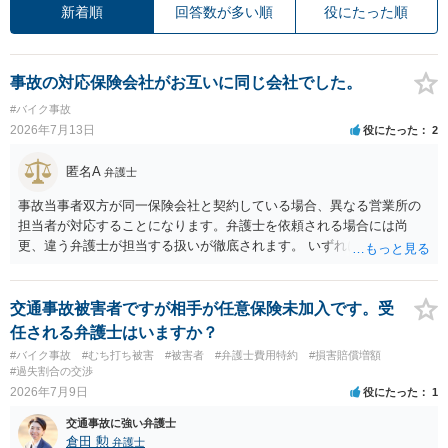
新着順
回答数が多い順
役にたった順
事故の対応保険会社がお互いに同じ会社でした。
#バイク事故
2026年7月13日
役にたった
2
匿名A
弁護士
事故当事者双方が同一保険会社と契約している場合、異なる営業所の
担当者が対応することになります。弁護士を依頼される場合には尚
更、違う弁護士が担当する扱いが徹底されます。 いずれにしても、交
渉それ自体は別異の保険会社が動く場合と変わらず進んでいきます。
交通事故被害者ですが相手が任意保険未加入です。受
任される弁護士はいますか？
#バイク事故
#むち打ち被害
#被害者
#弁護士費用特約
#損害賠償増額
#過失割合の交渉
2026年7月9日
役にたった
1
交通事故に強い弁護士
倉田 勲
弁護士