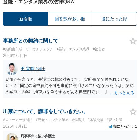
芸能・エンタメ業界の法律Q&A
新着順
回答数が多い順
役にたった順
事務所との契約に関して
#契約書作成・リーガルチェック
#芸能・エンタメ業界
#被害者
2026年8月6日
王 宣麟
弁護士
結論から言うと、弁護士の相談対象です。 契約書が交付されていな
い・2年固定の途中解約不可を事前に説明されていなかった点は、契約
の成立・内容・拘束力を争う余地がある典型例です。 まずは、運営と
のやり取り、規約のスクショ等の証拠を集めて、弁護士に相談されて
みてはいかがでしょうか。 また同時並行で（もしまだされていないの
であれば）書面で退所意思の明確化はしておくべきだと考えます。
出禁について、謝罪をしていきたい。
#ストーカー規制法
#芸能・エンタメ業界
#公務員
#示談交渉
#炎上対策
2026年7月9日
役にたった
1
刑事事件に強い弁護士