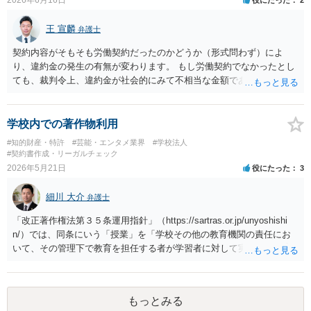
王 宣麟
弁護士
契約内容がそもそも労働契約だったのかどうか（形式問わず）によ
り、違約金の発生の有無が変わります。 もし労働契約でなかったとし
ても、裁判令上、違約金が社会的にみて不相当な金額である場合は無
効ないしは減額されているケースもあります。 ただし、月１０万円で
の支払いの承諾は、無効となるものについての追認とみなされる可能
性もあるので、どういった書面を出したのか等中身を確認しなければ
学校内での著作物利用
具体的なアドバイスは難しいように思われます。
#知的財産・特許
#芸能・エンタメ業界
#学校法人
#契約書作成・リーガルチェック
2026年5月21日
役にたった
3
細川 大介
弁護士
「改正著作権法第３５条運用指針」（https://sartras.or.jp/unyoshishi
n/）では、同条にいう「授業」を「学校その他の教育機関の責任にお
いて、その管理下で教育を担任する者が学習者に対して実施する教育
活動」と定義しています。 該当例として講義・実習、特別活動（学
級活動・クラブ活動・学校行事等）、部活動、課外補習授業等を、該
当しない例として自主的なボランティア活動・保護者会・ＰＴＡ活動
もっとみる
等を列挙しています。 本件をこれに当てはめますと、 ①主体である学