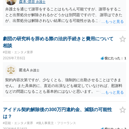
森本 偲音
弁護士
弁護士を通じて謝罪をすることはもちろん可能ですが、謝罪をするこ
とと出禁処分が解除されるかどうかは別問題ですので、 謝罪はできた
が、出禁処分は解除されない結果になる可能性があることを踏まえた
うえで依頼する必要があるかと存じます。 以上、ご参考までに。
劇団の研究科を辞める際の法的手続きと費用について
相談
#芸能・エンタメ業界
2026年7月6日
役にたった
1
匿名A
弁護士
契約内容次第ですが、少なくとも、強制的に出勤させることはできま
せん。 また具体的に、直近の出演なども確定していなければ、慰謝料
などの問題になることも基本的にはないと思います。 一応はメールを
送ってますので、焦らずに静養されるのがよいと思います。 不安があ
るなら、郵便でも送っておけばよいでしょう。
アイドル契約解除後の300万円違約金、減額の可能性
は？
#芸能・エンタメ業界
#個人事業主・フリーランス
2026年6月16日
役にたった
2