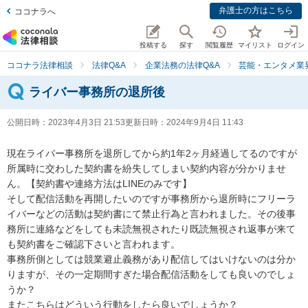
弁護士の方はこちら
ココナラへ
投稿する
探す
閲覧履歴
マイリスト
ログイン
ココナラ法律相談
法律Q&A
企業法務の法律Q&A
芸能・エンタメ業
ライバー事務所の退所後
公開日時：
2023年4月3日 21:53
更新日時：
2024年9月4日 11:43
現在ライバー事務所を退所してから約1年2ヶ月経過してるのですが
所属時に交わした契約書を紛失してしまい契約内容が分かりませ
ん。【契約書や連絡方法はLINEのみです】

そして配信活動を再開したいのですが事務所から退所時にフリーラ
イバーなどの活動は契約書にて禁止行為と言われました。その後事
務所に連絡などをしても未読無視されたり既読無視され返事が来て
も契約書をご確認下さいと言われます。

事務所側としては競業避止義務があり配信してはいけないのは分か
りますが、その一定期間すぎた場合配信活動をしても良いのでしょ
うか？

またこちらはどういう行動をしたら良いでしょうか？