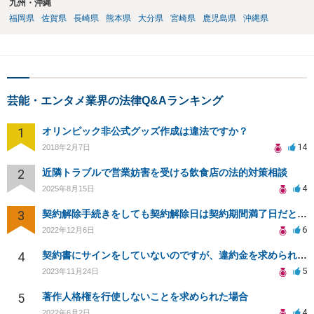
九州・沖縄
福岡県
佐賀県
長崎県
熊本県
大分県
宮崎県
鹿児島県
沖縄県
芸能・エンタメ業界の法律Q&Aランキング
1
オリンピック非公式グッズ作成は違法ですか？
14
2018年2月7日
2
近隣トラブルで営業妨害を受ける飲食店の法的対策相談
4
2025年8月15日
3
契約解除手続きをしても契約解除日は契約期間満了日だと言われました。
6
2022年12月6日
4
契約書にサインをしていないのですが、違約金を求められる。
5
2023年11月24日
5
著作人格権を行使しないことを求められた場合
4
2022年6月2日