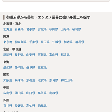
校司書は、学校図書館法第６条第１項上「専ら学校図書館の職務に従
事する職員」と位置づけられ、運用指針にいう「教育を担任する者」
に該当しません。 ②活動内容も、特別活動・学校行事等ではなく、図
都道府県から芸能・エンタメ業界に強い弁護士を探す
書館独自の読書推進活動であり、該当例のいずれにも当たりません。
したがって、本件展示は「授業の過程」要件を満たさず、３５条によ
北海道・東北
る適法化はできないと考えられます。 ただし、繰り返しになります
北海道
青森県
岩手県
宮城県
秋田県
山形県
福島県
が、ご相談のケースのような事案が裁判沙汰になることが現実的には
関東
ほぼないため、今後も裁判例が積み重なる可能性がきわめて低く、ど
東京都
神奈川県
千葉県
埼玉県
茨城県
栃木県
群馬県
ちらの解釈が正しいのかについて司法の判断が下されることがないも
のと思われます。
北陸・甲信越
新潟県
長野県
山梨県
石川県
富山県
福井県
東海
愛知県
静岡県
岐阜県
三重県
関西
大阪府
兵庫県
京都府
滋賀県
奈良県
和歌山県
中国
広島県
岡山県
山口県
鳥取県
島根県
四国
香川県
愛媛県
高知県
徳島県