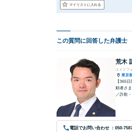
マイリストに入れる
この質問に回答した弁護士
荒木 
エイトフ
東京
【365
頼者さま
／詐欺・
／不動産
電話でお問い合わせ