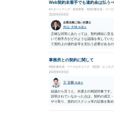
アプリの仕組みが利用者と寄付団体をつな
Web契約未着手でも違約金は払う
用者からの支払がどのような性質のものな
#スタートアップ・新規事業
#契約書作成・リーガ
れているのかなど、具体的なサービスの座
2026年8月8日
れているアプリについて、資金移動業に該
ビス設計にすれば資金移動業に該当しない
企業法務に強い弁護士
ビスの仕組みを確認した上で、個別に弁護
外山 大地
弁護士
正確な回答にあたっては、契約締結に至る
いて相手方がどのような認識を有していた
て契約上の違約金等を支払う必要があるの
ざいます。 そのため、事情をお伺いした
検討いただければと存じます。
事務所との契約に関して
#契約書作成・リーガルチェック
#芸能・エンタメ
2026年8月6日
王 宣麟
弁護士
結論から言うと、弁護士の相談対象です。
説明されていなかった点は、契約の成立・
やり取り、規約のスクショ等の証拠を集め
行で（もしまだされていないのであれば）