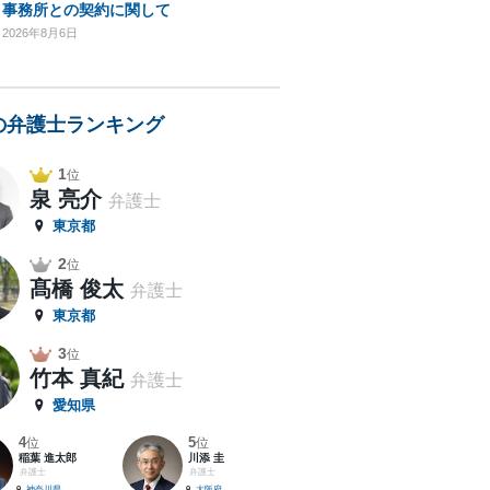
事務所との契約に関して
2026年8月6日
の弁護士ランキング
1
位
泉 亮介
弁護士
東京都
2
位
髙橋 俊太
弁護士
東京都
3
位
竹本 真紀
弁護士
愛知県
4
5
位
位
稲葉 進太郎
川添 圭
弁護士
弁護士
神奈川県
大阪府