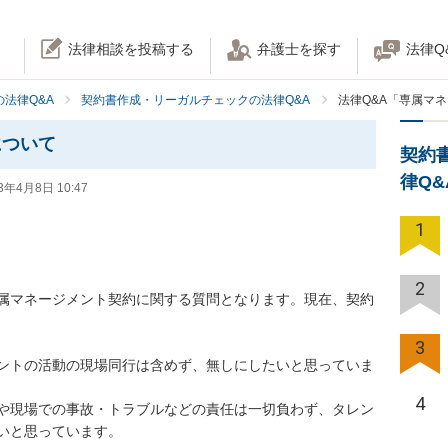
法律相談を投稿する
弁護士を探す
法律Q
法律Q&A
契約書作成・リーガルチェックの法律Q&A
法律Q&A「専属マ
について
契約
律Q
3年4月8日 10:47
1
2
属マネージメント契約に関する質問となります。現在、契約
3
ントの活動の現場同行は含めず、無しにしたいと思っていま
4
や現場での事故・トラブルなどの責任は一切負わず、タレン
いと思っています。
