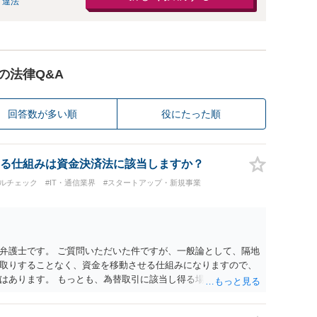
 違法
の法律Q&A
回答数が多い順
役にたった順
る仕組みは資金決済法に該当しますか？
ルチェック
#IT・通信業界
#スタートアップ・新規事業
弁護士です。 ご質問いただいた件ですが、一般論として、隔地
取りすることなく、資金を移動させる仕組みになりますので、
はあります。 もっとも、為替取引に該当し得る場合であって
の規制の対象外となる余地があります。 この点については、単
に送金する」という資金の流れだけで判断することはできず、