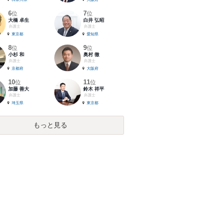
6
7
位
位
大橋 卓生
白井 弘昭
弁護士
弁護士
東京都
愛知県
8
9
位
位
小杉 和
奥村 徹
弁護士
弁護士
京都府
大阪府
10
11
位
位
加藤 善大
鈴木 祥平
弁護士
弁護士
埼玉県
東京都
もっと見る