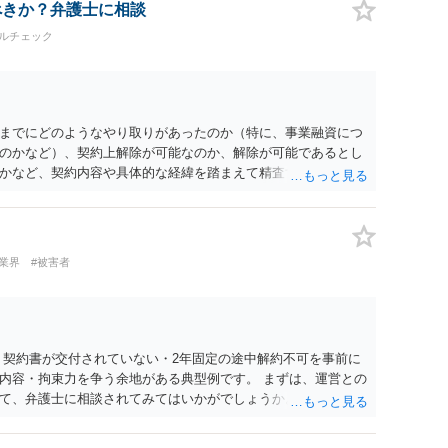
ぐプラットフォームとしてどのように位置付けられるのか、利
べきか？弁護士に相談
のか、寄付の意思決定や寄付のタイミングがどのように設定さ
ルチェック
組を踏まえて検討する必要があります。 そのため、現在検討さ
当する可能性があるか、また、該当する場合にどのようなサー
形（収納代行など）で運用できるかについては、具体的なサー
士へご相談いただくことをお勧めいたします。
までにどのようなやり取りがあったのか（特に、事業融資につ
のかなど）、契約上解除が可能なのか、解除が可能であるとし
かなど、契約内容や具体的な経緯を踏まえて精査する必要がご
上での検討が必要となりますので、個別に弁護士へのご相談をご
業界
#被害者
 契約書が交付されていない・2年固定の途中解約不可を事前に
内容・拘束力を争う余地がある典型例です。 まずは、運営との
て、弁護士に相談されてみてはいかがでしょうか。 また同時並
書面で退所意思の明確化はしておくべきだと考えます。