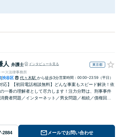
謙人
弁護士
インタビューを見る
東京都
ォース法律事務所
都
渋谷区
代々木駅
から徒歩3分
営業時間：00:00~23:59（平日）
|
日対応】【初回電話相談無料】どんな事案もスピード解決！依
の一番の理解者として尽力します！注力分野は、刑事事件
消費者問題／インターネット／男女問題／相続／債権回収
／企業法務など【完全個室】【代々木駅3分】
メールでお問い合わせ