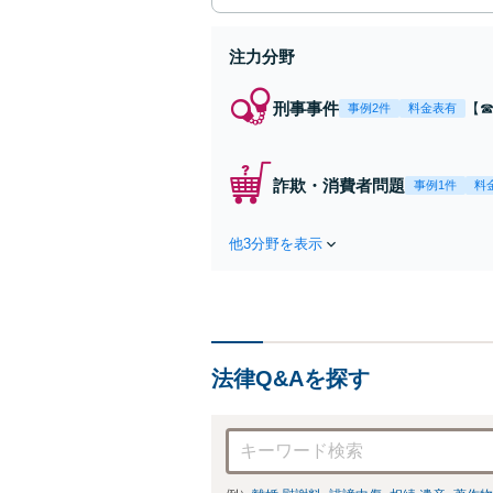
注力分野
刑事事件
【☎
事例2件
料金表有
起
急
豊
詐欺・消費者問題
事例1件
料
他3分野を表示
法律Q&Aを探す