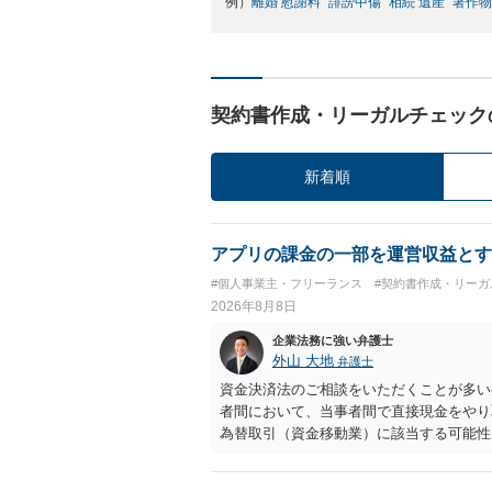
例）
離婚 慰謝料
誹謗中傷
相続 遺産
著作物
契約書作成・リーガルチェック
新着順
アプリの課金の一部を運営収益とす
#個人事業主・フリーランス
#契約書作成・リーガ
2026年8月8日
企業法務に強い弁護士
外山 大地
弁護士
資金決済法のご相談をいただくことが多い
者間において、当事者間で直接現金をやり
為替取引（資金移動業）に該当する可能性
も、いわゆる収納代行として、資金移動業
に「利用者から資金を受け取り、寄付団体