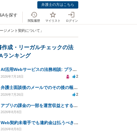
弁護士の方はこちら
&Aを探す
閲覧履歴
マイリスト
ログイン
ネージメント契約について」
書作成・リーガルチェックの法
&Aランキング
AI活用Webサービスの法務相談: プライバシーや未成年対応など
2
2026年7月18日
弁護士面談後のメールでのその後の報告は無料になるが、弁護士として興味ありますか？
2
2026年7月26日
アプリの課金の一部を運営収益とする仕組みは資金決済法に該当しますか？
2026年8月8日
Web契約未着手でも違約金は払うべきか？弁護士に相談
2026年8月8日