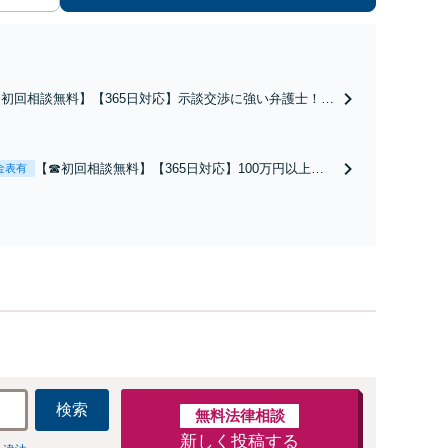
︎初回相談無料】【365日対応】示談交渉に強い弁護士！不
訴を多数獲得。逮捕後の初動が結果を左右しますので、早
にご相談ください。自首の同行など、逮捕前からの支援も
富な実績あり【代々木駅3分】
【☎︎初回相談無料】【365日対応】100万円以上の
金表有
返金実績あり！不動産投資詐欺／出会い系詐欺など
解決事例多数。民事・刑事の両面からアプローチ
し、最善の解決を目指します【完全個室】【代々木
駅3分】
検索
無料法律相談
新しく投稿する