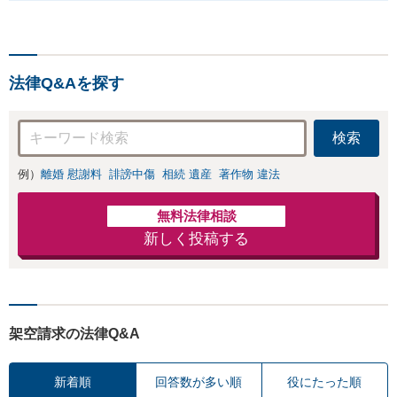
法律Q&Aを探す
検索
例）
離婚 慰謝料
誹謗中傷
相続 遺産
著作物 違法
無料法律相談
新しく投稿する
架空請求の法律Q&A
新着順
回答数が多い順
役にたった順