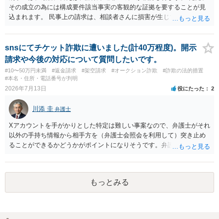
判所で提訴される可能性もありますので、（費用はかかってしまいま
その成立の為には構成要件該当事実の客観的な証拠を要することが見
すが）弁護士へ依頼して正式な拒絶回答を送ることも検討した方がよ
込まれます。 民事上の請求は、相談者さんに損害が生じていない以
いかもしれません。
上、困難な様に思われます。 より詳細な事項についてお聞きになりた
い場合、最寄りの法律事務所での相談を検討ください。 上記、ご参考
ください。
snsにてチケット詐欺に遭いました(計40万程度)。開示
請求や今後の対応について質問したいです。
#10〜50万円未満
#返金請求
#架空請求
#オークション詐欺
#詐欺の法的措置
#本名・住所・電話番号が判明
2026年7月13日
役にたった
2
川添 圭
弁護士
Xアカウントを手がかりとした特定は難しい事案なので、弁護士がそれ
以外の手持ち情報から相手方を（弁護士会照会を利用して）突き止め
ることができるかどうかがポイントになりそうです。弁護士による調
査で特定が難しい可能性もあるため、警察への被害届出も同時進行さ
せることになるでしょう。見通しについては、実際の資料等を弁護士
に検討してもらう必要があると思います。弁護士費用は自由化されて
もっとみる
いますので個別に確認いただく必要がありますが、そもそも回収でき
るかどうかが問題になり得る事案であり、被害額の規模からみると、
仮に回収できたとしても弁護士費用を差し引いた実質回収分はかなり
少なくなる可能性もあるように思います。