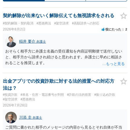
契約解除が出来ないく解除伝えても無視請求をされる
#契約解除・契約取消
#悪徳商法
#架空請求
#高額請求への対応
2026年8月2日
役にたった
2
稲井 要介
弁護士
おそらく相手方に弁護士名義の受任通知を内容証明郵便で送付しない
と、相手方から請求され続けると思われます。弁護士に早めに相談さ
れることを推奨します。
出金アプリでの投資詐欺に対する法的措置への対応方
法は？
#投資詐欺
#本名・住所・電話番号が判明
#詐欺の法的措置
#振り込め詐欺
#架空請求
#悪徳商法
2026年7月28日
川添 圭
弁護士
ご質問に書かれた相手のメッセージの内容から見るとそれ自体が不当