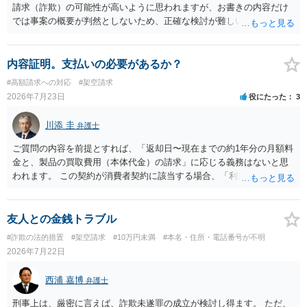
請求（詐欺）の可能性が高いように思われますが、お書きの内容だけ
では事案の概要が判然としないため、正確な検討が難しいです。例え
ば、最寄りの消費生活センターや自治体の無料法律相談等で、実際の
画面を見て貰いながらアドバイスう受けた方が確実です。
内容証明。支払いの必要があるか？
#高額請求への対応
#架空請求
2026年7月23日
役にたった
3
川添 圭
弁護士
ご質問の内容を前提とすれば、「返却日〜現在までの約1年分の月額料
金と、製品の買取費用（本体代金）の請求」に応じる義務はないと思
われます。 この契約が消費者契約に該当する場合、「利用料金の未納
があること」を理由として解約を認めない条項が存在していたとして
も不当条項として無効になると解されます（消費者契約法10条）。消
費者契約に該当しない場合でも、ご質問の記載を前提とすればそのよ
友人との金銭トラブル
うな条項は存在しないので請求自体が不当ということになります。 メ
#詐欺の法的措置
#架空請求
#10万円未満
#本名・住所・電話番号が不明
ールでのやり取りも証拠になりますので、あなたとしては、毅然と請
2026年7月22日
求を拒絶することを伝えるべきでしょう（ただし未納料金があること
に争いがない場合には未納料金は支払う必要があるかもしれませ
西浦 嘉博
弁護士
ん）。それ以上の話し合いには応じないという対応を考えられます。
訴訟で解決するのが一番ですが、相手方が遠方である場合は遠方の裁
刑事上は、厳密に言えば、詐欺未遂罪の成立が検討し得ます。 ただ、