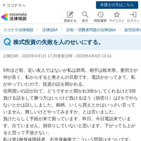
弁護士の方はこちら
ココナラへ
投稿する
探す
閲覧履歴
マイリスト
ログイン
ココナラ法律相談
法律Q&A
詐欺・消費者問題の法律Q&A
架空請求
株式投資の失敗を人のせいにする。
公開日時：
2023年4月1日 17:26
更新日時：
2023年4月4日 13:14
5年ほど前、近い友人ではないが私は群馬、相手は栃木県、妻同士が
仲が良く、私からすると奥さんの旦那です。電話かかってきて、私
がやっていたので、投資の話を聞かれる。

信用買いの話が出て、どうですかと聞かれ3倍かしてくれるけど3倍
負ける話をして勝つ方はいいけど負けるほう（損切り）は2％でやら
ないとかは話ししました。銘柄、いくら買えとかはいっさい言って
いません。難しいけどやってみますか、とは言いました。

負けたらしく手紙が来て困っています、昨日、今日電話来ていま
す。出ていません、損切りしていないと思います、下がっても上が
ると思って手放さない。

私は第1種身体障碍者、右半身麻痺でこういう問題はきついです。
