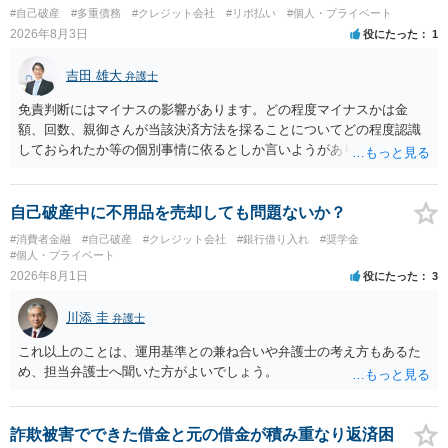
#自己破産
#多重債務
#クレジット会社
#リボ払い
#個人・プライベート
2026年8月3日
役にたった
1
吉田 雄大
弁護士
免責判断にはマイナスの影響があります。どの程度マイナスかは金
額、回数、親御さんが当該決済方法を採ることについてどの程度認識
しておられたか等の個別事情に依るとしか言いようがありません。 と
もあれ、依頼しておられる弁護士さんに直ちに具体的状況をお伝えに
なって相談し、善後策を考えることをお勧めします。
自己破産中に不用品を売却しても問題ないか？
#消費者金融
#自己破産
#クレジット会社
#銀行借り入れ
#奨学金
#個人・プライベート
2026年8月1日
役にたった
3
川添 圭
弁護士
これ以上のことは、運用基準との兼ね合いや弁護士の考え方もあるた
め、担当弁護士へ聞いた方がよいでしょう。
詐欺被害でできた借金と元の借金が積み重なり返済困