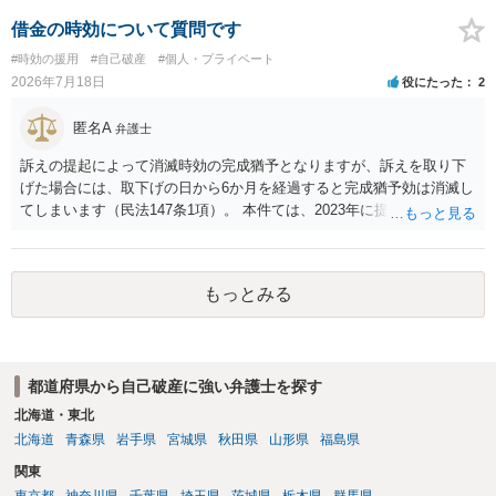
借金の時効について質問です
#時効の援用
#自己破産
#個人・プライベート
2026年7月18日
役にたった
2
匿名A
弁護士
訴えの提起によって消滅時効の完成猶予となりますが、訴えを取り下
げた場合には、取下げの日から6か月を経過すると完成猶予効は消滅し
てしまいます（民法147条1項）。 本件ては、2023年に提訴された債権
者については時効の更新はなされておらず、2026年5月に提訴された債
権者については取下げ日から6か月以内に再提訴しなければやはり時効
は更新しないことになります。ただし、消滅時効の起算点は、不払い
もっとみる
日ではなく期限の利益喪失日（通常は所定の分割の支払期日から1～2
か月程度経過しても支払いがなければ一括返済可能という契約になっ
ている）ですので、時効期間の経過が2027年1月であるとは限りません
（3月や4月といった可能性がある）。
都道府県から自己破産に強い弁護士を探す
北海道・東北
北海道
青森県
岩手県
宮城県
秋田県
山形県
福島県
関東