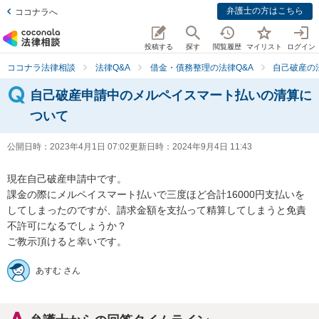
弁護士の方はこちら
ココナラへ
投稿する
探す
閲覧履歴
マイリスト
ログイン
ココナラ法律相談
法律Q&A
借金・債務整理の法律Q&A
自己破産の
自己破産申請中のメルペイスマート払いの清算に
ついて
公開日時：
2023年4月1日 07:02
更新日時：
2024年9月4日 11:43
現在自己破産申請中です。

課金の際にメルペイスマート払いで三度ほど合計16000円支払いを
してしまったのですが、請求金額を支払って精算してしまうと免責
不許可になるでしょうか？

ご教示頂けると幸いです。
あすむ さん