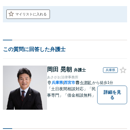
マイリストに入れる
この質問に回答した弁護士
岡田 晃朝
弁護士
兵庫県
あさがお法律事務所
兵庫県
西宮市
今津駅
から徒歩1分
|
「土日夜間相談対応」「民
詳細を見
事専門」「借金相談無料」
る