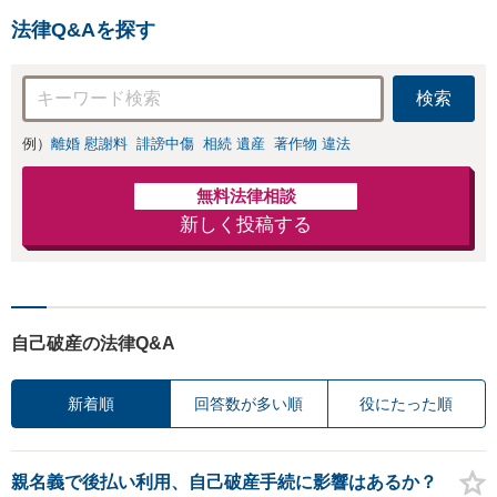
法律Q&Aを探す
検索
例）
離婚 慰謝料
誹謗中傷
相続 遺産
著作物 違法
無料法律相談
新しく投稿する
自己破産の法律Q&A
新着順
回答数が多い順
役にたった順
親名義で後払い利用、自己破産手続に影響はあるか？