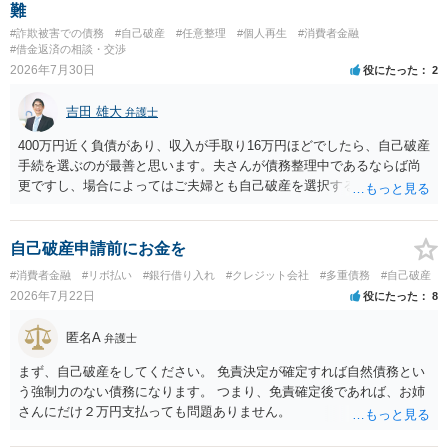
難
#詐欺被害での債務
#自己破産
#任意整理
#個人再生
#消費者金融
#借金返済の相談・交渉
2026年7月30日
役にたった
2
吉田 雄大
弁護士
400万円近く負債があり、収入が手取り16万円ほどでしたら、自己破産
手続を選ぶのが最善と思います。夫さんが債務整理中であるならば尚
更ですし、場合によってはご夫婦とも自己破産を選択する方法もある
と思います。
自己破産申請前にお金を
#消費者金融
#リボ払い
#銀行借り入れ
#クレジット会社
#多重債務
#自己破産
2026年7月22日
役にたった
8
匿名A
弁護士
まず、自己破産をしてください。 免責決定が確定すれば自然債務とい
う強制力のない債務になります。 つまり、免責確定後であれば、お姉
さんにだけ２万円支払っても問題ありません。