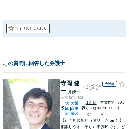
マイリストに入れる
この質問に回答した弁護士
寺岡 健
大阪府
インタビュ
ーを見る
一
弁護士
寺岡法律事務所
本町駅
営業時間：09:0
大
大阪
0~19:00（平
阪
市中
から徒歩
|
府
央区
日）
5分
【初回相談無料（電話・Zoom）】
相談しやすい暖かい事務所です。ど