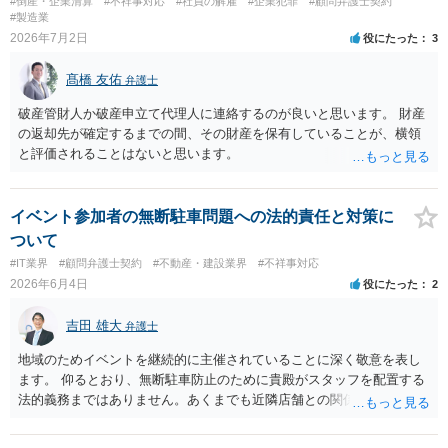
#倒産・企業清算
#不祥事対応
#社員の解雇
#企業犯罪
#顧問弁護士契約
#製造業
2026年7月2日
役にたった
3
髙橋 友佑
弁護士
破産管財人か破産申立て代理人に連絡するのが良いと思います。 財産
の返却先が確定するまでの間、その財産を保有していることが、横領
と評価されることはないと思います。
イベント参加者の無断駐車問題への法的責任と対策に
ついて
#IT業界
#顧問弁護士契約
#不動産・建設業界
#不祥事対応
2026年6月4日
役にたった
2
吉田 雄大
弁護士
地域のためイベントを継続的に主催されていることに深く敬意を表し
ます。 仰るとおり、無断駐車防止のために貴殿がスタッフを配置する
法的義務まではありません。あくまでも近隣店舗との関係を良好に保
つための「工夫」に過ぎません。 長く関係を続けていればいろいろな
要望も出てくるかと思いますが、要望自体の切実さ、イベントへの影