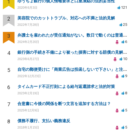
1
ゆうちょ銀行の個人情報要求と口座凍結の法的妥当性
121
2020年6月3日
2
美容院でのカットトラブル、対応への不満と法的見解
25
2022年7月28日
3
弁護士を雇われたが受任通知がない。数日で動くのは普通か？
6
2024年2月20日
4
銀行側の手続き不備により被った損害に対する賠償の見解を求めます
10
2023年6月27日
5
自宅の郵便受けに「商業広告は投函しないで下さい」と注意書きを掲載するで、商業広告の投函を禁止できる？
9
2022年12月23日
6
タイムカード不正打刻による給与返還請求と法的対策
8
2023年2月19日
7
合意書に今後の関係を断つ文言を追加する方法は？
5
2025年12月9日
8
債務不履行、支払い義務違反
5
2018年1月15日