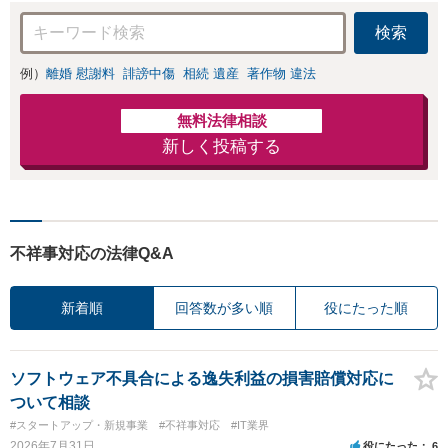
検索
例）
離婚 慰謝料
誹謗中傷
相続 遺産
著作物 違法
無料法律相談
新しく投稿する
不祥事対応の法律Q&A
新着順
回答数が多い順
役にたった順
ソフトウェア不具合による逸失利益の損害賠償対応に
ついて相談
#スタートアップ・新規事業
#不祥事対応
#IT業界
2026年7月31日
役にたった
6