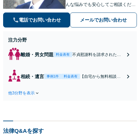
んな悩みでも安心してご相談くださ
い。【全国どこからでも相談可
能！】【弁護士×社労士の高い専門
電話でお問い合わせ
メールでお問い合わせ
性】
注力分野
離婚・男女問題
不貞慰謝料を請求された方
料金表有
へ｜請求額は減額できる可
能性があります｜相手との
直接やり取り不要｜Zoomで
相続・遺言
【自宅から無料相談可
事例1件
料金表有
初回無料相談｜全国対応
能】【本町駅・堺筋本
町駅】遺言書作成・相
他3分野を表示
続問題の解決は、専門
家である弁護士にお任
せください
法律Q&Aを探す