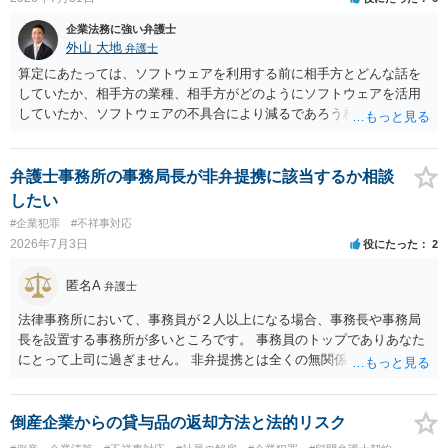
企業法務に強い弁護士
外山 大地
弁護士
算定にあたっては、ソフトウェアを利用する前に相手方とどんな話を
していたか、相手方の業種、相手方がどのようにソフトウェアを活用
していたか、ソフトウェアの不具合により減るであろう相手方の将来
の収入がどの程度得られる見込みであったか等、精査する必要があり
ます。 すでに王先生からも回答されている通り、最寄りの弁護士に相
談されることをお勧めします。
弁護士事務所の事務局長が非弁提携に該当するか相談
したい
#企業犯罪
#不祥事対応
2026年7月3日
役にたった
2
匿名A
弁護士
法律事務所において、事務員が２人以上になる場合、事務長や事務局
長を設置する事務所が多いところです。 事務員のトップでありあなた
にとって上司に過ぎません。 非弁提携とは全くの無関係です。 昔から
事務所長の弁護士のことを「ボス」というならわしがあります。 アメ
リカのローファームにおける呼び方をまねしただけですが、マフィア
と関係があるわけではありません。
倒産企業からの貸与品の返却方法と法的リスク