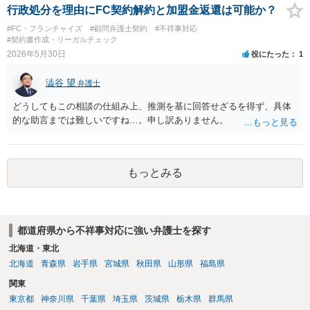
響に加えて、対応コスト、地域の方々との協力関係維持のためどの程
行政処分を理由にFC契約解約と加盟金返還は可能か？
度有用かを総合的に考えながら進めていくのが良いかと存じます。
#FC・フランチャイズ
#顧問弁護士契約
#不祥事対応
#契約書作成・リーガルチェック
2026年5月30日
役にたった
1
澁谷 望
弁護士
どうしてもこの相談の仕組み上、推測を基に回答せざるを得ず、具体
的な助言までは難しいですね…。申し訳ありません。
もっとみる
都道府県から不祥事対応に強い弁護士を探す
北海道・東北
北海道
青森県
岩手県
宮城県
秋田県
山形県
福島県
関東
東京都
神奈川県
千葉県
埼玉県
茨城県
栃木県
群馬県