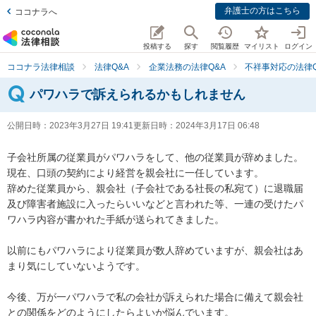
弁護士の方はこちら
ココナラへ
投稿する
探す
閲覧履歴
マイリスト
ログイン
ココナラ法律相談
法律Q&A
企業法務の法律Q&A
不祥事対応の法律Q
パワハラで訴えられるかもしれません
公開日時：
2023年3月27日 19:41
更新日時：
2024年3月17日 06:48
子会社所属の従業員がパワハラをして、他の従業員が辞めました。

現在、口頭の契約により経営を親会社に一任しています。

辞めた従業員から、親会社（子会社である社長の私宛て）に退職届
及び障害者施設に入ったらいいなどと言われた等、一連の受けたパ
ワハラ内容が書かれた手紙が送られてきました。

以前にもパワハラにより従業員が数人辞めていますが、親会社はあ
まり気にしていないようです。

今後、万が一パワハラで私の会社が訴えられた場合に備えて親会社
との関係をどのようにしたらよいか悩んでいます。
