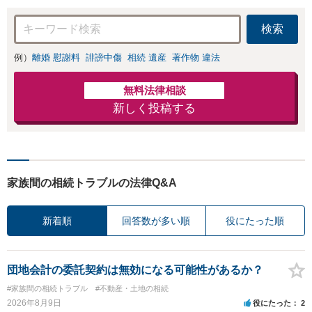
ください【夜間・休日対応
可】
検索
例）
離婚 慰謝料
誹謗中傷
相続 遺産
著作物 違法
無料法律相談
新しく投稿する
家族間の相続トラブルの法律Q&A
新着順
回答数が多い順
役にたった順
団地会計の委託契約は無効になる可能性があるか？
#家族間の相続トラブル
#不動産・土地の相続
2026年8月9日
役にたった
2