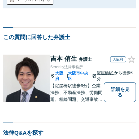
この質問に回答した弁護士
吉本 侑生
弁護士
大阪府
Serenity法律事務所
淀屋橋駅
から徒歩6
大阪
大阪市中央
|
府
区
分
【淀屋橋駅徒歩6分】企業
詳細を見
法務、不動産法務、労働問
る
題、相続問題、交通事故な
ど。最善の解決策をご提案
できるよう努めてまいりま
す。お早めのご相談が納得
のいく解決への第一歩で
法律Q&Aを探す
す。まずはお気軽にご相談