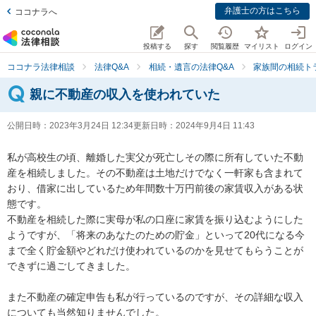
弁護士の方はこちら
ココナラへ
投稿する
探す
閲覧履歴
マイリスト
ログイン
ココナラ法律相談
法律Q&A
相続・遺言の法律Q&A
家族間の相続ト
親に不動産の収入を使われていた
公開日時：
2023年3月24日 12:34
更新日時：
2024年9月4日 11:43
私が高校生の頃、離婚した実父が死亡しその際に所有していた不動
産を相続しました。その不動産は土地だけでなく一軒家も含まれて
おり、借家に出しているため年間数十万円前後の家賃収入がある状
態です。

不動産を相続した際に実母が私の口座に家賃を振り込むようにした
ようですが、「将来のあなたのための貯金」といって20代になる今
まで全く貯金額やどれだけ使われているのかを見せてもらうことが
できずに過ごしてきました。

また不動産の確定申告も私が行っているのですが、その詳細な収入
についても当然知りませんでした。
