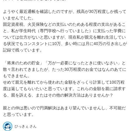
ようやく最近通帳を確認したのですが、残高が30万程度しか残って
いませんでした。

固定資産税、火災保険などの支払いのためある程度の支出があるこ
と、私が学生時代（専門学校へ行っていました）に支払った学費に
ついては仕方がないと思いますが、現在私が親元を離れ生活してい
る状況でもコンスタントに10万、多い時には月に40万の引き出しが
記録で残っています。

「将来のための貯金」「万が一必要になったときに使いなさい」と
散々言われてきましたが、たった30万程度のお金ではなんのあてに
もできません。

せめて親元を離れてから使われた金額をざっくり計算して100万程
度は返してもらいたいと思っています。これらの金額を親に請求す
る、親を訴える、またはその他の解決方法はありませんか？

親との仲は悪いので円満解決はあまり望んでいませんし、不可能だ
と思っています。
ひっきぇ さん