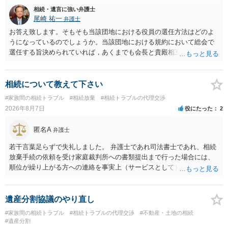
相続・遺言に強い弁護士
尾崎 祐一
弁護士
お答え致します。そもそも当該団地における役員の選任方法はどのよ
うになっているのでしょうか。当該団地における規約において総会で
選任する旨決められていれば，あくまでも会長と貴殿相互間における
団地会計の委託契約であって貴殿が役員になることはありません。但
し，団地と貴殿との委託契約は有効に成立しています。当該団地にお
ける役員の選任が会長の専権でできるのであれば，貴殿と会長との合
相続について教えて下さい
意により委託契約は有効に成立しています。
#家族間の相続トラブル
#相続放棄
#相続トラブルの代理交渉
2026年8月7日
役にたった
2
匿名A
弁護士
若干言葉足らずで失礼しました。 弁護士であれ司法書士であれ、相続
放棄手続の依頼を受け家庭裁判所への書類提出まで行った場合には、
順位が繰り上がる方への連絡を事実上（サービスとして）行うことは
あります。その「連絡」だけを弁護士が業務としてお受けすることは
できない、という意味でした。
遺産分割協議のやり直し
#家族間の相続トラブル
#相続トラブルの代理交渉
#不動産・土地の相続
#遺産分割