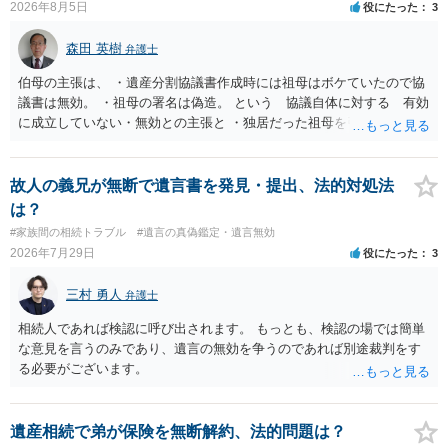
2026年8月5日
役にたった
3
森田 英樹
弁護士
伯母の主張は、 ・遺産分割協議書作成時には祖母はボケていたので協
議書は無効。 ・祖母の署名は偽造。 という 協議自体に対する 有効
に成立していない・無効との主張と ・独居だった祖母を引き取り、家
を売却して施設入所の費用を作るということで、家を父が単独取得し
たが父が祖母を自宅に引き取った後、家の売却前に入院してそのまま
亡くなったので、騙された という 協議自体の成立を認めたうえで
故人の義兄が無断で遺言書を発見・提出、法的対処法
債務不履行・詐欺という主張 の大きく２つの主張があるようですが い
は？
ずれの主張も伯母が主張とともに立証する必要があり 立証は困難な
#家族間の相続トラブル
#遺言の真偽鑑定・遺言無効
ケースと思われます。伯母の主張は矛盾・抵触する可能性があります
2026年7月29日
役にたった
3
ので 伯母の出方を見ながら対応するのが良いでしょう。 伯母からの
追及で対応に苦慮されているのであれば 弁護士に相談されるのがよ
三村 勇人
弁護士
いです。
相続人であれば検認に呼び出されます。 もっとも、検認の場では簡単
な意見を言うのみであり、遺言の無効を争うのであれば別途裁判をす
る必要がございます。
遺産相続で弟が保険を無断解約、法的問題は？