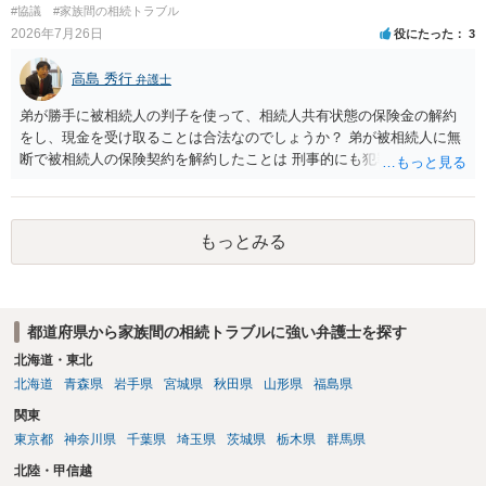
#協議
#家族間の相続トラブル
2026年7月26日
役にたった
3
高島 秀行
弁護士
弟が勝手に被相続人の判子を使って、相続人共有状態の保険金の解約
をし、現金を受け取ることは合法なのでしょうか？ 弟が被相続人に無
断で被相続人の保険契約を解約したことは 刑事的にも犯罪となる可能
性があり、民事的には無効だと思います。 保険会社で解約の際に提出
された書類のコピーを取得して、弁護士に面談で詳しい事情を話して
相談 されたら良いと思います。
もっとみる
都道府県から家族間の相続トラブルに強い弁護士を探す
北海道・東北
北海道
青森県
岩手県
宮城県
秋田県
山形県
福島県
関東
東京都
神奈川県
千葉県
埼玉県
茨城県
栃木県
群馬県
北陸・甲信越