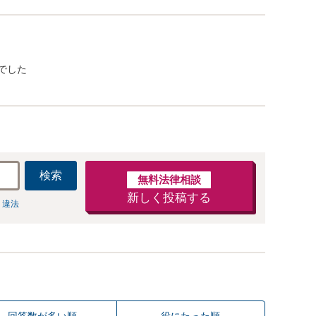
でした
検索
無料法律相談
新しく投稿する
 違法
回答数が多い順
役にたった順