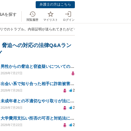
弁護士の方はこちら
&Aを探す
閲覧履歴
マイリスト
ログイン
プリでのトラブル。内容証明が送られてきたがどう対応するべきでしょうか。」
・脅迫への対応の法律Q&Aラン
グ
男性からの脅迫と窃盗疑いについての法的対処法
2026年7月27日
出会い系で知り合った相手に詐欺被害、免許証の悪用リスクと対策。
2
2026年7月26日
未成年者との不適切なやり取りが法に触れる可能性と対処法
2
2026年7月26日
大学費用支払い拒否の可否と対処法について知りたい
2
2026年7月22日