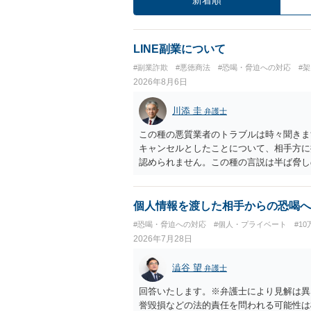
LINE副業について
#副業詐欺
#悪徳商法
#恐喝・脅迫への対応
#
2026年8月6日
川添 圭
弁護士
この種の悪質業者のトラブルは時々聞きま
キャンセルとしたことについて、相手方に
認められません。この種の言説は半ば脅し
し、連絡を無視してよいかどうかのアドバ
ば、弁護士へ依頼して警告してもらうこと
個人情報を渡した相手からの恐喝へ
#恐喝・脅迫への対応
#個人・プライベート
#1
2026年7月28日
澁谷 望
弁護士
回答いたします。※弁護士により見解は異
誉毀損などの法的責任を問われる可能性は