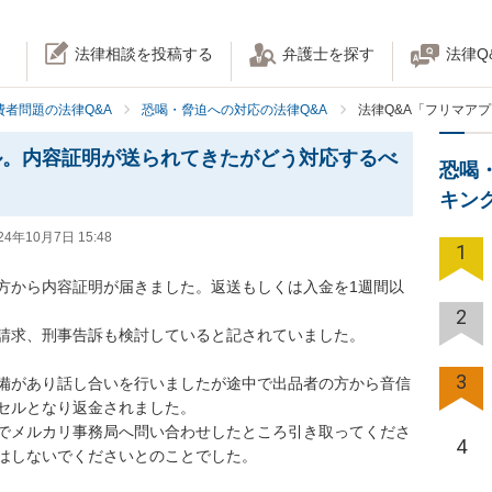
法律相談を投稿する
弁護士を探す
法律Q
費者問題の法律Q&A
恐喝・脅迫への対応の法律Q&A
法律Q&A「フリマア
ル。内容証明が送られてきたがどう対応するべ
恐喝
キン
24年10月7日 15:48
1
方から内容証明が届きました。返送もしくは入金を1週間以
2
請求、刑事告訴も検討していると記されていました。

3
備があり話し合いを行いましたが途中で出品者の方から音信
セルとなり返金されました。

でメルカリ事務局へ問い合わせしたところ引き取ってくださ
4
はしないでくださいとのことでした。
