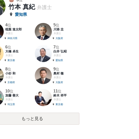
位
竹本 真紀
弁護士
愛知県
4
5
位
位
稲葉 進太郎
川添 圭
弁護士
弁護士
神奈川県
大阪府
6
7
位
位
大橋 卓生
白井 弘昭
弁護士
弁護士
東京都
愛知県
8
9
位
位
小杉 和
奥村 徹
弁護士
弁護士
京都府
大阪府
10
11
位
位
加藤 善大
鈴木 祥平
弁護士
弁護士
埼玉県
東京都
もっと見る