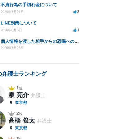
不貞行為の手切れ金について
3
2026年7月21日
LINE副業について
1
2026年8月6日
個人情報を渡した相手からの恐喝への対応方法は？
2026年7月28日
の弁護士ランキング
1
位
泉 亮介
弁護士
東京都
2
位
髙橋 俊太
弁護士
東京都
3