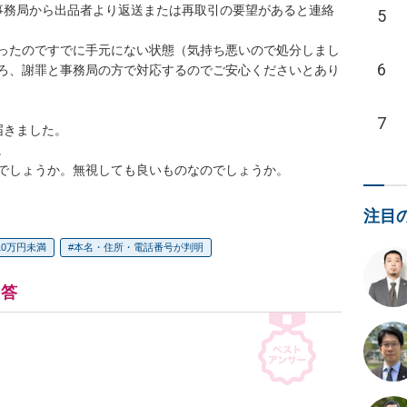
事務局から出品者より返送または再取引の要望があると連絡
5
ったのですでに手元にない状態（気持ち悪いので処分しまし
6
ろ、謝罪と事務局の方で対応するのでご安心くださいとあり
7
きました。



でしょうか。無視しても良いものなのでしょうか。
注目
10万円未満
本名・住所・電話番号が判明
回答