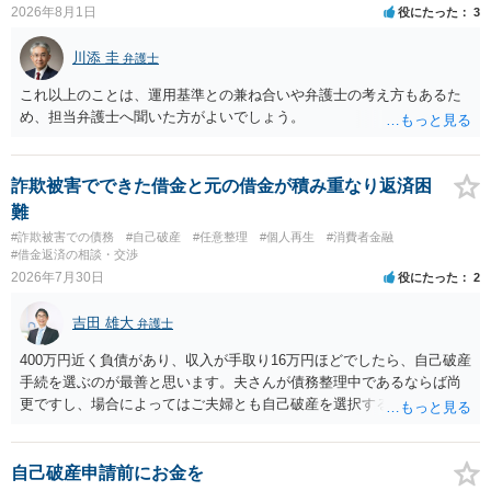
2026年8月1日
役にたった
3
川添 圭
弁護士
これ以上のことは、運用基準との兼ね合いや弁護士の考え方もあるた
め、担当弁護士へ聞いた方がよいでしょう。
詐欺被害でできた借金と元の借金が積み重なり返済困
難
#詐欺被害での債務
#自己破産
#任意整理
#個人再生
#消費者金融
#借金返済の相談・交渉
2026年7月30日
役にたった
2
吉田 雄大
弁護士
400万円近く負債があり、収入が手取り16万円ほどでしたら、自己破産
手続を選ぶのが最善と思います。夫さんが債務整理中であるならば尚
更ですし、場合によってはご夫婦とも自己破産を選択する方法もある
と思います。
自己破産申請前にお金を