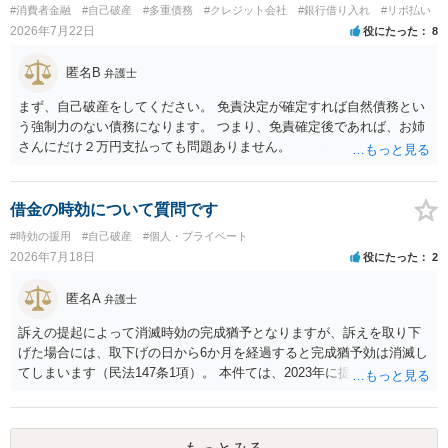
#消費者金融
#自己破産
#多重債務
#クレジット会社
#銀行借り入れ
#リボ払い
2026年7月22日
役にたった
8
匿名B
弁護士
まず、自己破産をしてください。 免責決定が確定すれば自然債務とい
う強制力のない債務になります。 つまり、免責確定後であれば、お姉
さんにだけ２万円支払っても問題ありません。
借金の時効について質問です
#時効の援用
#自己破産
#個人・プライベート
2026年7月18日
役にたった
2
匿名A
弁護士
訴えの提起によって消滅時効の完成猶予となりますが、訴えを取り下
げた場合には、取下げの日から6か月を経過すると完成猶予効は消滅し
てしまいます（民法147条1項）。 本件ては、2023年に提訴された債権
者については時効の更新はなされておらず、2026年5月に提訴された債
権者については取下げ日から6か月以内に再提訴しなければやはり時効
は更新しないことになります。ただし、消滅時効の起算点は、不払い