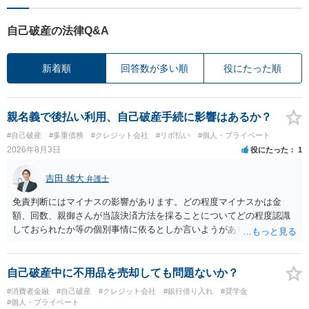
自己破産の法律Q&A
新着順
回答数が多い順
役にたった順
親名義で後払い利用、自己破産手続に影響はあるか？
#自己破産
#多重債務
#クレジット会社
#リボ払い
#個人・プライベート
2026年8月3日
役にたった
1
吉田 雄大
弁護士
免責判断にはマイナスの影響があります。どの程度マイナスかは金
額、回数、親御さんが当該決済方法を採ることについてどの程度認識
しておられたか等の個別事情に依るとしか言いようがありません。 と
もあれ、依頼しておられる弁護士さんに直ちに具体的状況をお伝えに
なって相談し、善後策を考えることをお勧めします。
自己破産中に不用品を売却しても問題ないか？
#消費者金融
#自己破産
#クレジット会社
#銀行借り入れ
#奨学金
#個人・プライベート