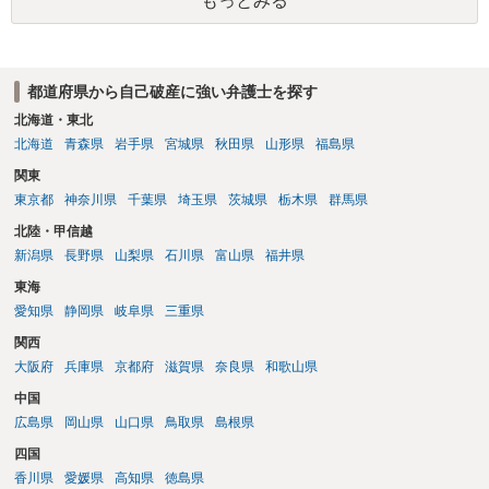
もっとみる
日ではなく期限の利益喪失日（通常は所定の分割の支払期日から1～2
か月程度経過しても支払いがなければ一括返済可能という契約になっ
ている）ですので、時効期間の経過が2027年1月であるとは限りません
（3月や4月といった可能性がある）。
都道府県から自己破産に強い弁護士を探す
北海道・東北
北海道
青森県
岩手県
宮城県
秋田県
山形県
福島県
関東
東京都
神奈川県
千葉県
埼玉県
茨城県
栃木県
群馬県
北陸・甲信越
新潟県
長野県
山梨県
石川県
富山県
福井県
東海
愛知県
静岡県
岐阜県
三重県
関西
大阪府
兵庫県
京都府
滋賀県
奈良県
和歌山県
中国
広島県
岡山県
山口県
鳥取県
島根県
四国
香川県
愛媛県
高知県
徳島県