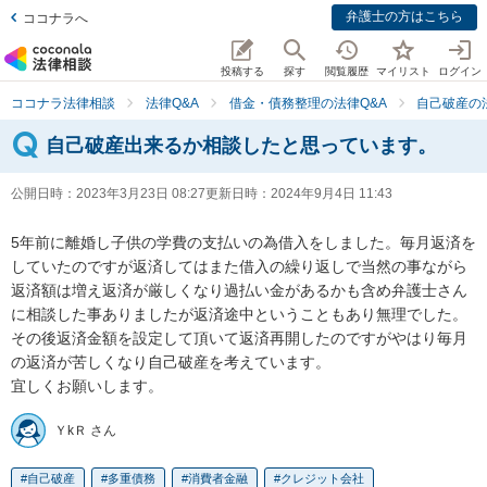
弁護士の方はこちら
ココナラへ
投稿する
探す
閲覧履歴
マイリスト
ログイン
ココナラ法律相談
法律Q&A
借金・債務整理の法律Q&A
自己破産の
自己破産出来るか相談したと思っています。
公開日時：
2023年3月23日 08:27
更新日時：
2024年9月4日 11:43
5年前に離婚し子供の学費の支払いの為借入をしました。毎月返済を
していたのですが返済してはまた借入の繰り返しで当然の事ながら
返済額は増え返済が厳しくなり過払い金があるかも含め弁護士さん
に相談した事ありましたが返済途中ということもあり無理でした。

その後返済金額を設定して頂いて返済再開したのですがやはり毎月
の返済が苦しくなり自己破産を考えています。

宜しくお願いします。
ＹkＲ さん
自己破産
多重債務
消費者金融
クレジット会社