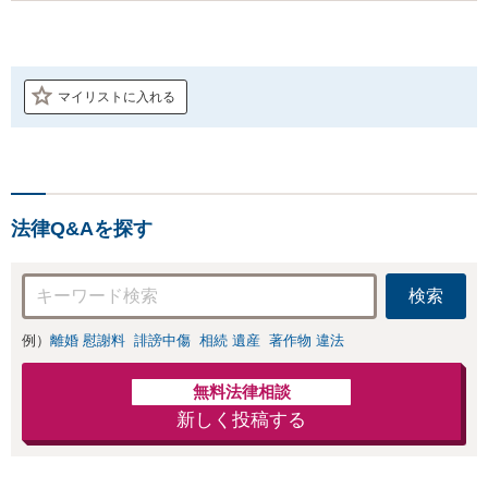
マイリストに入れる
法律Q&Aを探す
検索
例）
離婚 慰謝料
誹謗中傷
相続 遺産
著作物 違法
無料法律相談
新しく投稿する