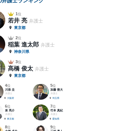
の弁護士ランキング
1
位
若井 亮
弁護士
東京都
2
位
稲葉 進太郎
弁護士
神奈川県
3
位
髙橋 俊太
弁護士
東京都
4
5
位
位
川添 圭
加藤 善大
弁護士
弁護士
大阪府
埼玉県
6
7
位
位
泉 亮介
竹本 真紀
弁護士
弁護士
東京都
愛知県
8
9
位
位