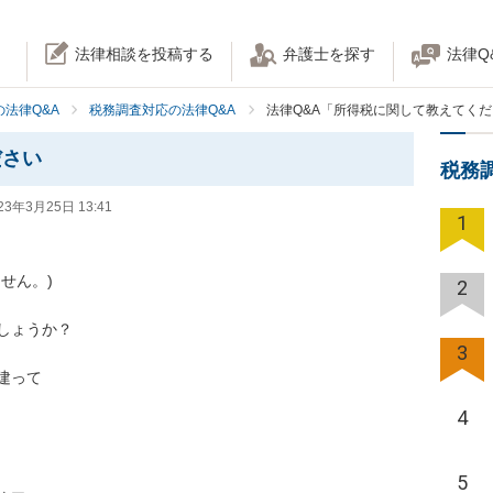
法律相談を投稿する
弁護士を探す
法律Q
法律Q&A
税務調査対応の法律Q&A
法律Q&A「所得税に関して教えてく
ださい
税務
23年3月25日 13:41
1
ん。)

2
ょうか？

3
って

4
5