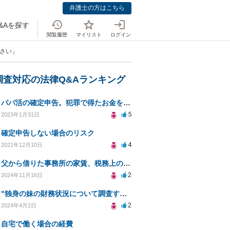
弁護士の方はこちら
&Aを探す
閲覧履歴
マイリスト
ログイン
ださい」
調査対応の法律Q&Aランキング
パパ活の確定申告。犯罪で得たお金を渡されていた場合について相談させてください。
5
2023年1月31日
確定申告しない場合のリスク
4
2021年12月10日
父から借りた事務所の家賃、税務上の影響は？
2
2024年11月16日
"独身の妹の財務状況について調査する方法について"
2
2024年4月2日
自宅で働く場合の経費