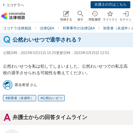
弁護士の方はこちら
ココナラへ
投稿する
探す
閲覧履歴
マイリスト
ログイン
ココナラ法律相談
法律Q&A
刑事事件の法律Q&A
加害者（未成年）
公然わいせつで退学される？
公開日時：
2023年3月21日 15:25
更新日時：
2023年3月25日 12:01
公然わいせつを私は犯してしまいました。公然わいせつでの私立高
校の退学させられる可能性を教えてください。
匿名希望 さん
加害者（未成年）
公然わいせつ
弁護士からの回答タイムライン