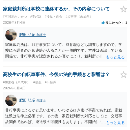
家庭裁判所は学校に連絡するか、その内容について
#不同意わいせつ
#不起訴
#接見・面会
#加害者（未成年）
2026年8月4日
役にたった
1
肥田 弘昭
弁護士
家庭裁判所は、非行事実について、成育歴なども調査しますので、学
校にも調査のため連絡が入ることが一般的です。本件は否認している
関係で、非行事実が認定されるか否かにより、裁判所が生育歴なども
調査する可能性があります。非行事実が認められないのであればいわ
ば無罪であり、非行がないのですから、その先の調査はないかと思い
ます。ご参考にしてください。
高校生の自転車事件、今後の法的手続きと影響は？
#加害者（未成年）
#強盗
#不起訴
2026年8月4日
肥田 弘昭
弁護士
非行事実によるかと思います。いわゆるひき逃げ事案であれば、家裁
送致は法律上必須です。その後、家庭裁判所の対応としては、交通事
故関係であれば、逆送致の可能性もあります。不開始になるかどうか
は非行事実次第です。ご参考にしてください。