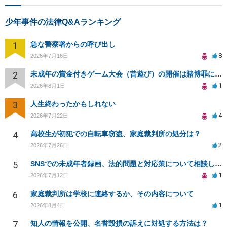
少年事件の法律Q&Aランキング
1
急な警察署からの呼び出し
8
2026年7月16日
2
未成年の賞金付きゲーム大会（昔遊び）の開催は賭博罪になりますか？
1
2026年8月1日
3
人生終わったかもしれない
4
2026年7月22日
4
高校生が初犯での自転車窃盗、家庭裁判所の処分は？
2
2026年7月26日
5
SNSでの未成年者録画、法的問題と対応策について相談したい
1
2026年7月12日
6
家庭裁判所は学校に連絡するか、その内容について
1
2026年8月4日
7
知人の情報を公開、名誉毀損の訴えに対処する方法は？