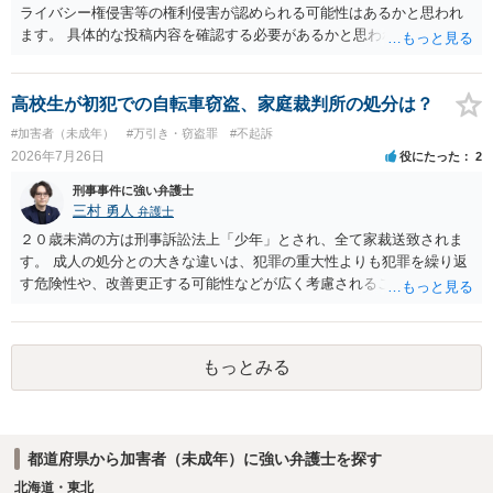
の抵触が問題となることがあります。 【質問3への回答】 主催者とし
ライバシー権侵害等の権利侵害が認められる可能性はあるかと思われ
ての注意点として、まず参加費がすべて会場代の実費に充てられてい
ます。 具体的な投稿内容を確認する必要があるかと思われますので、
る記録（領収書や収支の管理）を残し、賞金原資とは無関係であるこ
ご不安であれば親に相談の上で、個別に弁護士にご相談されると良い
とを明確にしておくことが大切です。また、自治会館の管理者に対
でしょう。
し、参加費の集金を含む利用目的を事前に正確に伝えて了解を得てお
高校生が初犯での自転車窃盗、家庭裁判所の処分は？
くのが賢明です。
#加害者（未成年）
#万引き・窃盗罪
#不起訴
2026年7月26日
役にたった
2
刑事事件に強い弁護士
三村 勇人
弁護士
２０歳未満の方は刑事訴訟法上「少年」とされ、全て家裁送致されま
す。 成人の処分との大きな違いは、犯罪の重大性よりも犯罪を繰り返
す危険性や、改善更正する可能性などが広く考慮されることです。 そ
のため、生活環境が悪い方や反社会的な生活を送っていれば、ぐ犯少
年とされ、犯罪を犯していなくとも、不良交友等が原因で、保護観察
や少年院送致される可能性もあります。 本件生活状況が分かりません
もっとみる
ので、適切なアドバイスがしにくいのですが、通常初犯の自転車窃盗
で生活環境が整っていれば、審判不開始か不処分となる可能性はあり
ます。
都道府県から加害者（未成年）に強い弁護士を探す
北海道・東北