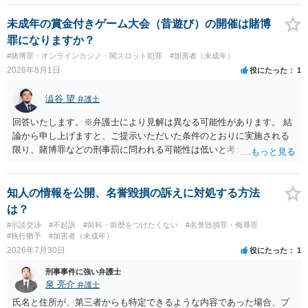
未成年の賞金付きゲーム大会（昔遊び）の開催は賭博
罪になりますか？
#賭博罪・オンラインカジノ・闇スロット犯罪
#加害者（未成年）
2026年8月1日
役にたった
1
澁谷 望
弁護士
回答いたします。※弁護士により見解は異なる可能性があります。 結
論から申し上げますと、ご提示いただいた条件のとおりに実施される
限り、賭博罪などの刑事罰に問われる可能性は低いと考えられます
が、会場の利用ルールなどの点には注意が必要です。 【質問1への回
答】 賭博罪は、参加者が互いに財物を賭けてその得喪を争う場合に成
立します。 質問者様がご自身のポケットマネーから懸賞として賞金を
知人の情報を公開、名誉毀損の訴えに対処する方法
出し、参加者からの参加費が全額会場レンタル費用に充てられて賞金
は？
原資と完全に分離されている場合、参加者が自らの財物を失うリスク
#示談交渉
#不起訴
#前科・前歴をつけたくない
#名誉毀損罪・侮辱罪
が存在しないため賭博罪には該当しないとする見解が一般的です。ま
#執行猶予
#加害者（未成年）
た、利益を得る目的もないため賭博場開帳図利罪も成立しないと考え
2026年7月30日
役にたった
1
られます。 【質問2への回答】 刑事上の問題は生じにくいものの、民
刑事事件に強い弁護士
事・行政上の観点から以下の点が考慮されます。景品表示法について
泉 亮介
弁護士
は事業者が顧客を誘引するためのものではないため対象外と考えられ
ますが、自治会館の利用規約（目的外利用や金銭徴収の可否など）へ
氏名と住所が、第三者からも特定できるような内容であった場合、プ