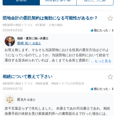
団地会計の委託契約は無効になる可能性があるか？
#家族間の相続トラブル
#不動産・土地の相続
2026年8月9日
役にたった
2
相続・遺言に強い弁護士
尾崎 祐一
弁護士
お答え致します。そもそも当該団地における役員の選任方法はどのよ
うになっているのでしょうか。当該団地における規約において総会で
選任する旨決められていれば，あくまでも会長と貴殿相互間における
団地会計の委託契約であって貴殿が役員になることはありません。但
し，団地と貴殿との委託契約は有効に成立しています。当該団地にお
ける役員の選任が会長の専権でできるのであれば，貴殿と会長との合
相続について教えて下さい
意により委託契約は有効に成立しています。
#家族間の相続トラブル
#相続放棄
#相続トラブルの代理交渉
2026年8月7日
役にたった
2
匿名A
弁護士
若干言葉足らずで失礼しました。 弁護士であれ司法書士であれ、相続
放棄手続の依頼を受け家庭裁判所への書類提出まで行った場合には、