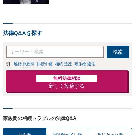
法律Q&Aを探す
検索
例）
離婚 慰謝料
誹謗中傷
相続 遺産
著作物 違法
無料法律相談
新しく投稿する
家族間の相続トラブルの法律Q&A
新着順
回答数が多い順
役にたった順