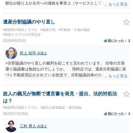
順位が繰り上がる方への連絡を事実上（サービスとして）行うことは
あります。その「連絡」だけを弁護士が業務としてお受けすることは
できない、という意味でした。
遺産分割協議のやり直し
#家族間の相続トラブル
#遺産分割
#不動産・土地の相続
#相続トラブルの代理交渉
2026年8月5日
役にたった
2
井上 祐司
弁護士
>分割協議のやり直しの裁判を起こすと言われています。 伯母の主張
通り協議書は無効なのでしょうか。 現時点では、遺産分割協議に基
づく不動産登記がされている状況で、分割協議自体の無効を裁判所が
認めたわけではないので、分割協議の効力に影響はありません。 先
方の訴訟の主張及び立証次第ですが、 ・御祖母様の認知能力に関する
医師の意見書、筆跡鑑定 が提出されればその効力が否定される可能性
故人の義兄が無断で遺言書を発見・提出、法的対処法
はありますが、 ・伯母様自身が分割協議に加わっていること ・御祖母
は？
様の意に反する遺産分割協議を行う実益が誰にあったかの立証が困難
#家族間の相続トラブル
#遺言の真偽鑑定・遺言無効
であること からすると、実際に遺産分割協議の効力が否定される可能
2026年7月29日
役にたった
3
性はそれほど高くない（立証のハードルは非常に高い）ということが
言えると思います。
三村 勇人
弁護士