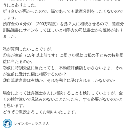
うにとありました。

折り合いが悪かったので、孫であっても遺産分割をしたくないので
しょう。

預貯金の４分の1（200万程度）を孫２人に相続させるので、遺産分
割協議書にサインをしてほしいと相手方の司法書士から連絡があり
ました。

私が質問したいことですが、

①夫が生前（15年以上前です）に受けた援助は私の子どもの特別受
益に当たるのか。

②仮に特別受益に当たっても、不動産評価額も示さないまま、それ
が生前に受けた額に相応するのか？

③自筆遺言書は有効か。それを完全に受け入れるしかないのか

場合によっては弁護士さんに相談することも検討していますが、全
くの検討違いで見込みのないことだったら、する必要がないのかと
も思います。

どうぞご教授よろしくお願いいたします。
レインボーカラス さん