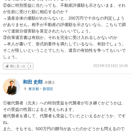
②仮に特別受益に当たっても、不動産評価額も示さないまま、それ
が生前に受けた額に相応するのか？

→遺産全体の価額がわからないと、200万円で十分なの判定しよう
がありません。相手が不動産の評価額を示さないなら、こちらで調
べて遺留分侵害額を算定されたらいいでしょう。

③自筆遺言書は有効か。それを完全に受け入れるしかないのか

→本人が書いて、形式的要件を満たしているなら、有効でしょう。
そこが怪しいということでしたら、遺言の有効性を争ってもいいで
しょう。
2023年3月19日 10:45
役に立った
2
和田 史郎
弁護士
東京都
>
新宿区
①被代襲者（元夫）への特別受益を代襲者が引き継ぐかどうかは、
その受益の性質によると考えられます。

被代襲者を通して、代襲者も受益していたといえるかどうか、です
ね。

また、そもそも、500万円の贈与があったのかどうかも問えるので