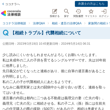
弁護士の方はこちら
ココナラへ
投稿する
探す
閲覧履歴
マイリスト
ログイン
ココナラ法律相談
法律Q&A
相続・遺言の法律Q&A
家族間の相続ト
【相続トラブル】代襲相続について
公開日時：
2023年3月19日 10:45
更新日時：
2024年5月14日 06:31
少し読みにくいかもしれませんがよろしくお願いいたします。

私は未成年の二人の子供を育てるシングルマザーです。夫は10年前
に他界しました。

先日義父が亡くなったと連絡があり、後に自筆の遺言書があること
が判明しました。

私の二人の子が代襲相続人にあたるようです。

ちなみに義理実家とは夫の闘病中から折り合いが悪く、連絡を取っ
てはいません。

遺言書の内容は都内に二つある不動産は義理父の妻（亡夫の母）、
義理兄（亡夫の兄）に相続させる。私の子二人（孫）孫には生前夫
への住宅購入の際の援助（500万）があるので、相続は考慮するよ