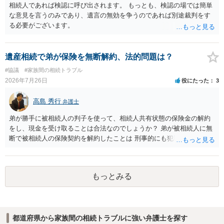
相続人であれば検認に呼び出されます。 もっとも、検認の場では簡単
な意見を言うのみであり、遺言の無効を争うのであれば別途裁判をす
る必要がございます。
遺産相続で弟が保険を無断解約、法的問題は？
#協議
#家族間の相続トラブル
2026年7月26日
役にたった
3
高島 秀行
弁護士
弟が勝手に被相続人の判子を使って、相続人共有状態の保険金の解約
をし、現金を受け取ることは合法なのでしょうか？ 弟が被相続人に無
断で被相続人の保険契約を解約したことは 刑事的にも犯罪となる可能
性があり、民事的には無効だと思います。 保険会社で解約の際に提出
された書類のコピーを取得して、弁護士に面談で詳しい事情を話して
相談 されたら良いと思います。
もっとみる
都道府県から家族間の相続トラブルに強い弁護士を探す