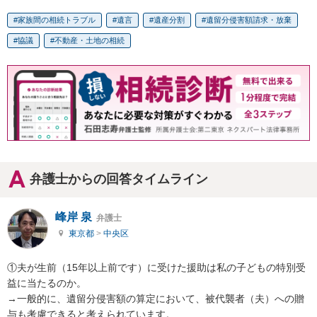
家族間の相続トラブル
遺言
遺産分割
遺留分侵害額請求・放棄
協議
不動産・土地の相続
弁護士からの回答タイムライン
峰岸 泉
弁護士
東京都
>
中央区
①夫が生前（15年以上前です）に受けた援助は私の子どもの特別受
益に当たるのか。

→一般的に、遺留分侵害額の算定において、被代襲者（夫）への贈
与も考慮できると考えられています。
