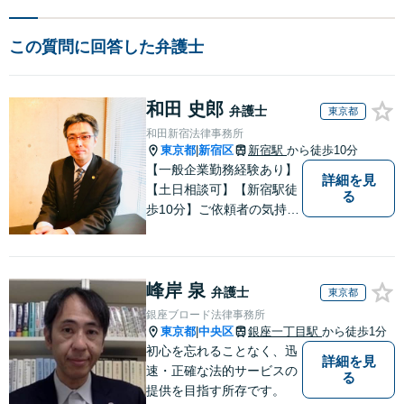
この質問に回答した弁護士
和田 史郎
弁護士
東京都
和田新宿法律事務所
東京都
新宿区
新宿駅
から徒歩10分
|
【一般企業勤務経験あり】
詳細を見
【土日相談可】【新宿駅徒
る
歩10分】ご依頼者の気持ち
を理解できる市民感覚を持
った弁護士です。ぜひご相
談お待ちしております。
峰岸 泉
弁護士
東京都
銀座ブロード法律事務所
東京都
中央区
銀座一丁目駅
から徒歩1分
|
初心を忘れることなく、迅
詳細を見
速・正確な法的サービスの
る
提供を目指す所存です。