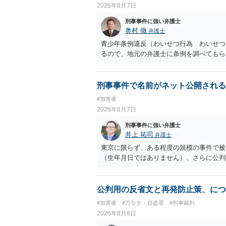
2026年8月7日
刑事事件に強い弁護士
奥村 徹
弁護士
青少年条例違反（わいせつ行為 わいせつ
るので、地元の弁護士に条例を調べてもら
刑事事件で名前がネット公開される
#加害者
2026年8月7日
刑事事件に強い弁護士
井上 祐司
弁護士
東京に限らず、ある程度の規模の事件で被
（生年月日ではありません）、さらに公判
公判用の反省文と再発防止策、につ
#加害者
#万引き・窃盗罪
#刑事裁判
2026年8月6日