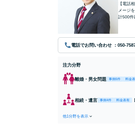
【電話相
メージを
計500
ト／不貞
電話でお問い合わせ
注力分野
離婚・男女問題
事例6件
料金
相続・遺言
事例4件
料金表有
他1分野を表示