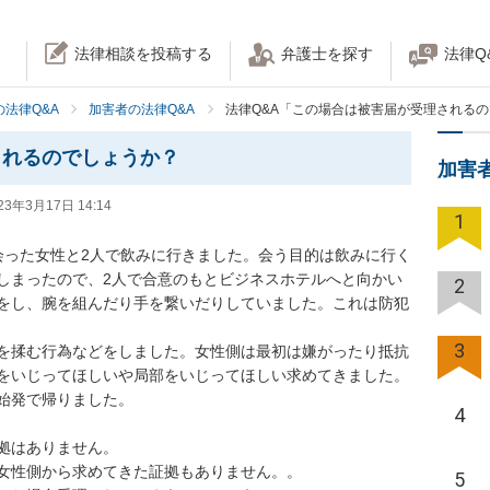
法律相談を投稿する
弁護士を探す
法律Q
法律Q&A
加害者の法律Q&A
法律Q&A「この場合は被害届が受理される
されるのでしょうか？
加害
23年3月17日 14:14
1
会った女性と2人で飲みに行きました。会う目的は飲みに行く
しまったので、2人で合意のもとビジネスホテルへと向かい
2
をし、腕を組んだり手を繋いだりしていました。これは防犯
3
を揉む行為などをしました。女性側は最初は嫌がったり抵抗
をいじってほしいや局部をいじってほしい求めてきました。

始発で帰りました。

4
拠はありません。

女性側から求めてきた証拠もありません。。

5