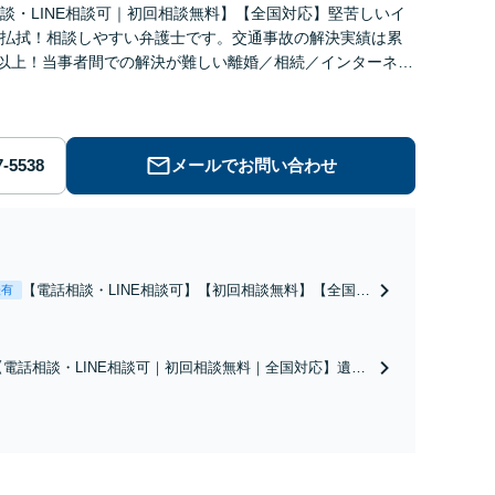
談・LINE相談可｜初回相談無料】【全国対応】堅苦しいイ
払拭！相談しやすい弁護士です。交通事故の解決実績は累
件以上！当事者間での解決が難しい離婚／相続／インターネッ
慰謝料減額もお任せ！【西葛西駅5分｜夜間・休日面談可】
メールでお問い合わせ
【電話相談・LINE相談可】【初回相談無料】【全国対
表有
応】親身になってサポートし、最適な解決策をご提案
します！不貞慰謝料減額など金銭問題もお任せ！【来
所不要】【夜間・休日面談可】【西葛西駅5分】
【電話相談・LINE相談可｜初回相談無料｜全国対応】遺産
分割トラブル、不動産絡みの遺産分割はお任せ！相続割合
に不満な方は遺留分侵害請求／マイナスの相続にお悩みな
ら相続放棄もサポート！遺言書作成も可【夜間・休日面談
可｜来所不要｜西葛西駅5分】