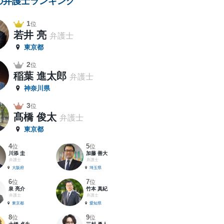
の弁護士ランキング
1
位
若井 亮
弁護士
東京都
2
位
稲葉 進太郎
弁護士
神奈川県
3
位
髙橋 俊太
弁護士
東京都
4
5
位
位
川添 圭
加藤 善大
弁護士
弁護士
大阪府
埼玉県
6
7
位
位
泉 亮介
竹本 真紀
弁護士
弁護士
東京都
愛知県
8
9
位
位