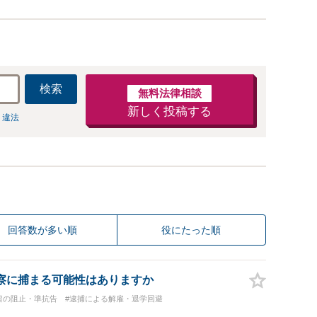
検索
無料法律相談
新しく投稿する
 違法
回答数が多い順
役にたった順
察に捕まる可能性はありますか
留の阻止・準抗告
#逮捕による解雇・退学回避