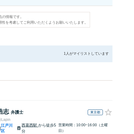
時点の情報です。
用性を考慮してご利用いただくようお願いいたします。
1人が
マイリストしています
浩志
弁護士
東京都
apin
西葛西駅
から徒歩5
営業時間：10:00~16:00（土曜
江戸川
|
区
日）
分