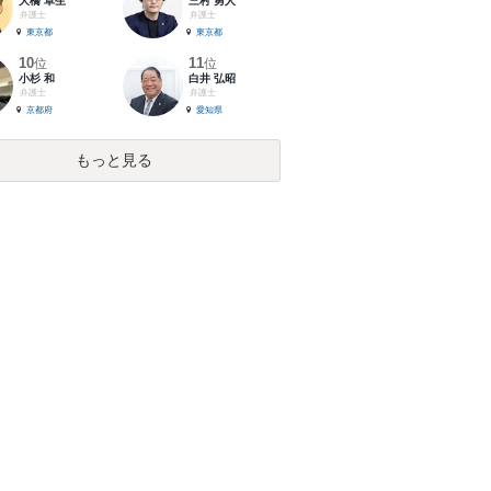
大橋 卓生
三村 勇人
弁護士
弁護士
東京都
東京都
10
11
位
位
小杉 和
白井 弘昭
弁護士
弁護士
京都府
愛知県
もっと見る