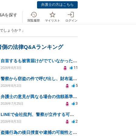
弁護士の方はこちら
&Aを探す
閲覧履歴
マイリスト
ログイン
のでしょうか？」
者側の法律Q&Aランキング
自首するも被害届けがでていなかった場合
11
2026年8月3日
警察から窃盗の件で呼び出し、財布返却で自首すべきか？
5
2026年8月2日
弁護士の意見が異なる場合の信頼基準について教えてください
3
2026年7月25日
LINEで会社批判、警察が立件する可能性は？
2
2026年8月3日
盗撮行為の後日捜査や逮捕の可能性と初動対応について