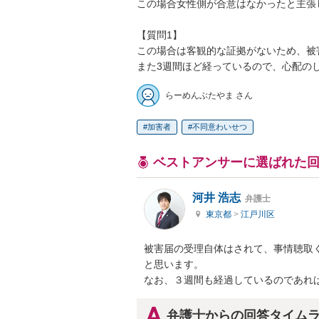
この場合女性側が合意はなかったと主張
【質問1】

この場合は客観的な証拠がないため、被
また3週間ほど経っているので、心配の
らーめんぶたやま さん
加害者
不同意わいせつ
ベストアンサーに選ばれた
河井 浩志
弁護士
東京都
>
江戸川区
被害届の受理自体はされて、事情聴取
と思います。

なお、３週間も経過しているのであれ
弁護士からの回答タイム