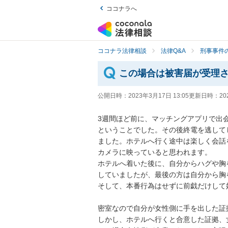
ココナラへ
ココナラ法律相談
法律Q&A
刑事事件の
この場合は被害届が受理
公開日時：
2023年3月17日 13:05
更新日時：
20
3週間ほど前に、マッチングアプリで出
ということでした。その後終電を逃して
ました。ホテルへ行く途中は楽しく会話
カメラに映っていると思われます。

ホテルへ着いた後に、自分からハグや胸
していましたが、最後の方は自分から胸
そして、本番行為はせずに前戯だけして
密室なので自分が女性側に手を出した証
しかし、ホテルへ行くと合意した証拠、