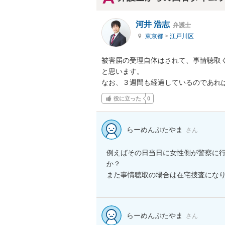
河井 浩志
弁護士
東京都
>
江戸川区
被害届の受理自体はされて、事情聴取
と思います。

なお、３週間も経過しているのであれ
役に立った
0
らーめんぶたやま
さん
例えばその日当日に女性側が警察に行
か？

また事情聴取の場合は在宅捜査にな
らーめんぶたやま
さん