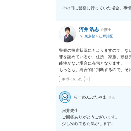
その日に警察に行っていた場合、事
河井 浩志
弁護士
東京都
>
江戸川区
警察の捜査状況にもよりますので、ない
罪を認めているか、住所、家族、勤務
能性がない場合に在宅となります。

もっとも、総合的に判断するので、そ
役に立った
0
らーめんぶたやま
さん
河井先生

ご回答ありがとうございます。

少し安心できた気がします。