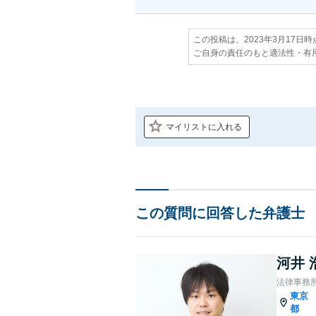
この投稿は、2023年3月17日
ご自身の責任のもと適法性・有
マイリストに入れる
この質問に回答した弁護士
河井 
法律事務所L
東京
都