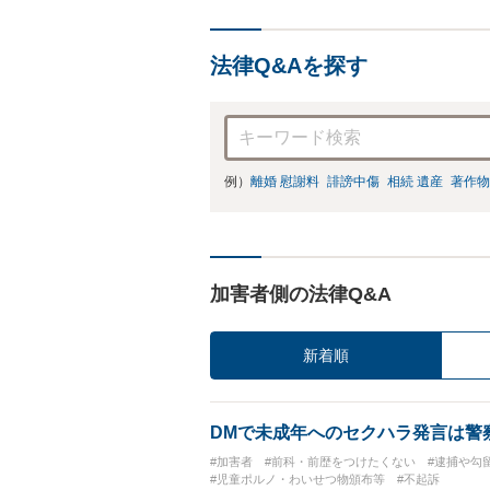
法律Q&Aを探す
例）
離婚 慰謝料
誹謗中傷
相続 遺産
著作物
加害者側の法律Q&A
新着順
DMで未成年へのセクハラ発言は警
#加害者
#前科・前歴をつけたくない
#逮捕や勾
#児童ポルノ・わいせつ物頒布等
#不起訴