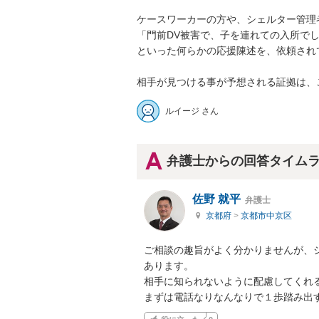
ケースワーカーの方や、シェルター管理者
「門前DV被害で、子を連れての入所でし
といった何らかの応援陳述を、依頼され
相手が見つける事が予想される証拠は、
ルイージ さん
弁護士からの回答タイム
佐野 就平
弁護士
京都府
>
京都市中京区
ご相談の趣旨がよく分かりませんが、
あります。

相手に知られないように配慮してくれる
まずは電話なりなんなりで１歩踏み出