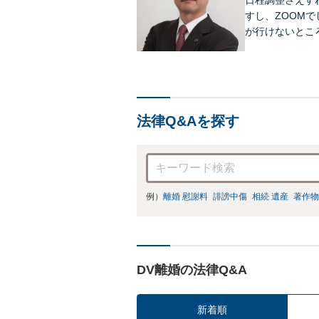
すし、ZOOM
が行けないとこ
をご紹介できま
法律Q&Aを探す
例）
離婚 慰謝料
誹謗中傷
相続 遺産
著作物
DV離婚の法律Q&A
新着順