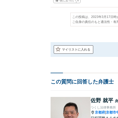
役に立った
0
この投稿は、2023年3月17日
ご自身の責任のもと適法性・有
マイリストに入れる
この質問に回答した弁護士
佐野 就平
つくし法律事務所
京都府
京都市
|
日程調整さえす