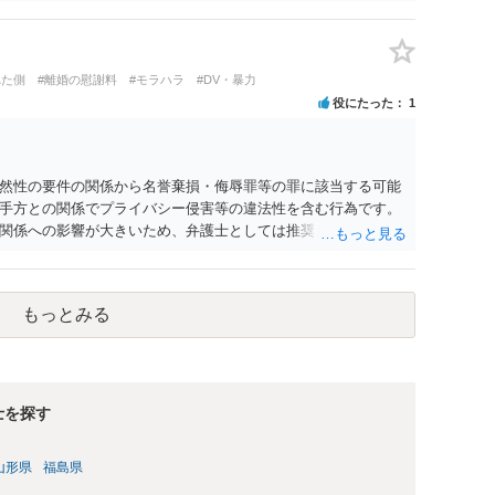
交際を進めたとしても後に相手を信頼できなくなる可能性が高か
くてよかったと割り切って、交際を終わらせるのがよいと思い
れた側
#離婚の慰謝料
#モラハラ
#DV・暴力
役にたった
1
然性の要件の関係から名誉棄損・侮辱罪等の罪に該当する可能
手方との関係でプライバシー侵害等の違法性を含む行為です。
関係への影響が大きいため、弁護士としては推奨しないことが
もっとみる
士を探す
山形県
福島県