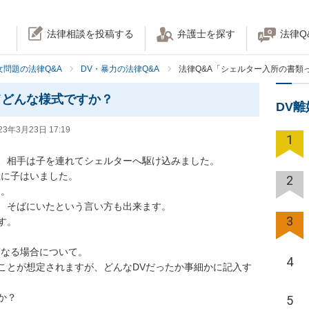
法律相談を投稿する
弁護士を探す
法律Q
女問題の法律Q&A
DV・暴力の法律Q&A
法律Q&A「シェルター入所の書類
てどんな様式ですか？
DV
23年3月23日 17:19
1
、相手は子を連れてシェルターへ駆け込みました。

に子はいました。

2
。

、そばにいたという言い方も出来ます。

3
。

なる場合について。

4
ことが想定されますが、どんなDVだったか事細かに記入す
？

5