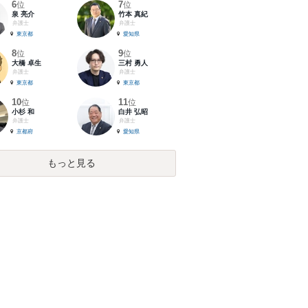
6
7
位
位
泉 亮介
竹本 真紀
弁護士
弁護士
東京都
愛知県
8
9
位
位
大橋 卓生
三村 勇人
弁護士
弁護士
東京都
東京都
10
11
位
位
小杉 和
白井 弘昭
弁護士
弁護士
京都府
愛知県
もっと見る