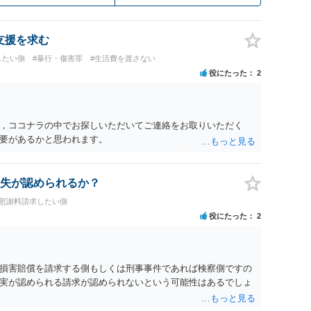
支援を求む
したい側
#暴行・傷害罪
#生活費を渡さない
役にたった
2
，ココナラの中でお探しいただいてご連絡をお取りいただく
要があるかと思われます。
失が認められるか？
#慰謝料請求したい側
役にたった
2
損害賠償を請求する側もしくは刑事事件であれば検察側ですの
実が認められる請求が認められないという可能性はあるでしょ