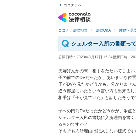
ココナラへ
ココナラ法律相談
法律Q&A
離婚・男
シェルター入所の書類っ
公開日時：
2023年3月17日 15:34
更新日時：
20
夫婦げんかの末、相手をたたいてしまい
子の前でのDVだったか、あいまいな位置
子がDVを見たかどうかも、分かりません
違う部屋にいたという言い方も出来るし
相手は「子が見ていた」と話したそうです
子への門前DVだったかどうかが、争点と
シェルター入所の書類に入所理由を書く
るものですか？

そもそも入所理由は記入しない様式ですか