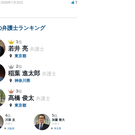
1
2026年7月25日
の弁護士ランキング
1
位
若井 亮
弁護士
東京都
2
位
稲葉 進太郎
弁護士
神奈川県
3
位
髙橋 俊太
弁護士
東京都
4
5
位
位
川添 圭
加藤 善大
弁護士
弁護士
大阪府
埼玉県