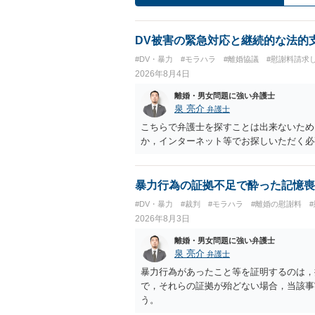
DV被害の緊急対応と継続的な法的
#DV・暴力
#モラハラ
#離婚協議
#慰謝料請求
2026年8月4日
離婚・男女問題に強い弁護士
泉 亮介
弁護士
こちらで弁護士を探すことは出来ないため
か，インターネット等でお探しいただく必
暴力行為の証拠不足で酔った記憶喪
#DV・暴力
#裁判
#モラハラ
#離婚の慰謝料
2026年8月3日
離婚・男女問題に強い弁護士
泉 亮介
弁護士
暴力行為があったこと等を証明するのは，
で，それらの証拠が殆どない場合，当該事
う。