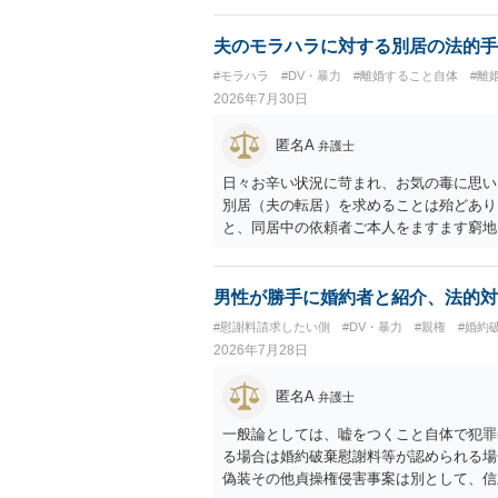
夫のモラハラに対する別居の法的手
#モラハラ
#DV・暴力
#離婚すること自体
#離
2026年7月30日
匿名A
弁護士
日々お辛い状況に苛まれ、お気の毒に思い
別居（夫の転居）を求めることは殆どあり
と、同居中の依頼者ご本人をますます窮地
者さまが転居する形で離婚協議等を進める
男性が勝手に婚約者と紹介、法的対
#慰謝料請求したい側
#DV・暴力
#親権
#婚約
2026年7月28日
匿名A
弁護士
一般論としては、嘘をつくこと自体で犯罪
る場合は婚約破棄慰謝料等が認められる場
偽装その他貞操権侵害事案は別として、信