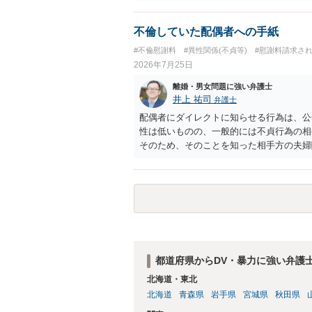
ます。 お怒りはごもっともですが、仮に
ったということですので、むしろ結婚しな
ます。
不倫していた配偶者への手紙
#不倫慰謝料
#異性関係(不貞等)
#慰謝料請求さ
2026年7月25日
離婚・男女問題に強い弁護士
井上 祐司
弁護士
配偶者にダイレクトに知らせる行為は、公
性は低いものの、一般的には不貞行為の相
そのため、そのことを知った相手方の夫婦
一般的かと思います。
都道府県からDV・暴力に強い弁護
北海道・東北
北海道
青森県
岩手県
宮城県
秋田県