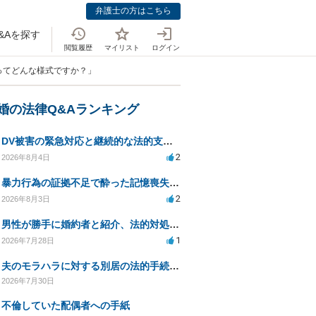
弁護士の方はこちら
&Aを探す
閲覧履歴
マイリスト
ログイン
ってどんな様式ですか？」
離婚の法律Q&Aランキング
DV被害の緊急対応と継続的な法的支援を求む
2
2026年8月4日
暴力行為の証拠不足で酔った記憶喪失が認められるか？
2
2026年8月3日
男性が勝手に婚約者と紹介、法的対処は可能ですか？
1
2026年7月28日
夫のモラハラに対する別居の法的手続き相談
2026年7月30日
不倫していた配偶者への手紙