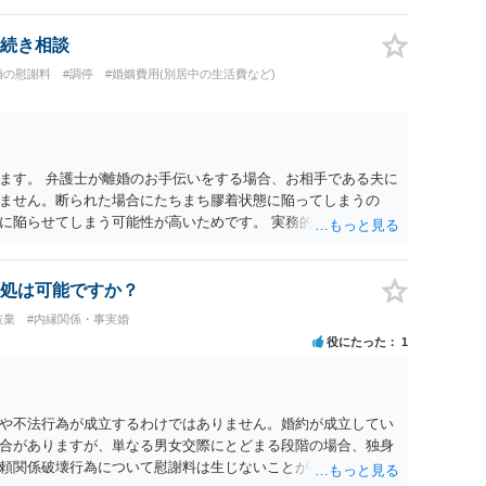
続き相談
婚の慰謝料
#調停
#婚姻費用(別居中の生活費など)
ます。 弁護士が離婚のお手伝いをする場合、お相手である夫に
ません。断られた場合にたちまち膠着状態に陥ってしまうの
に陥らせてしまう可能性が高いためです。 実務的には、ご相談
選択を採らざるを得ないことが圧倒的多数です。
処は可能ですか？
破棄
#内縁関係・事実婚
役にたった
1
や不法行為が成立するわけではありません。婚約が成立してい
合がありますが、単なる男女交際にとどまる段階の場合、独身
頼関係破壊行為について慰謝料は生じないことが多いと思われ