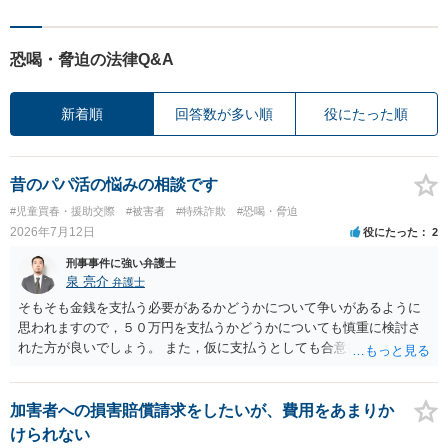
恐喝・脅迫の法律Q&A
新着順
回答数が多い順
役にたった順
昔のパパ活の悩みの相談です
#児童買春・援助交際
#被害者
#特殊詐欺
#恐喝・脅迫
2026年7月12日
役にたった
2
刑事事件に強い弁護士
泉 亮介
弁護士
そもそも金銭を支払う必要があるかどうかについて争いがあるように
思われますので，５０万円を支払うかどうかについても慎重に検討さ
れた方が良いでしょう。 また，仮に支払うとしても合意書を交わし，
清算条項等を入れた上で，相手との関係をしっかりと断てるように書
面を作成したうえで支払いをする必要があるでしょう。 一度弁護士に
相談をされた方が良いかと思われます。
加害者への損害賠償請求をしたいが、費用をあまりか
けられない