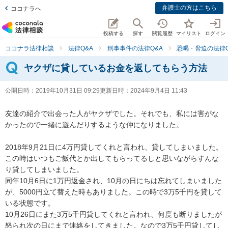
弁護士の方はこちら
ココナラへ
投稿する
探す
閲覧履歴
マイリスト
ログイン
ココナラ法律相談
法律Q&A
刑事事件の法律Q&A
恐喝・脅迫の法律Q
ヤクザに貸しているお金を返してもらう方法
公開日時：
2019年10月31日 09:29
更新日時：
2024年9月4日 11:43
友達の紹介で出会った人がヤクザでした。それでも、私には害がな
かったので一緒に遊んだりするような仲になりました。

2018年9月21日に4万円貸してくれと言われ、貸してしまいました。
この時はいつもご飯代とか出してもらってるしと思いながらすんな
り貸してしまいました。

同年10月6日に1万円返金され、10月の日にちは忘れてしまいました
が、5000円立て替えた時もありました。この時で3万5千円を貸して
いる状態です。

10月26日にまた3万5千円貸してくれと言われ、何度も断りましたが
怒られ次の日にまで連絡をしてきました。なので3万5千円貸してし