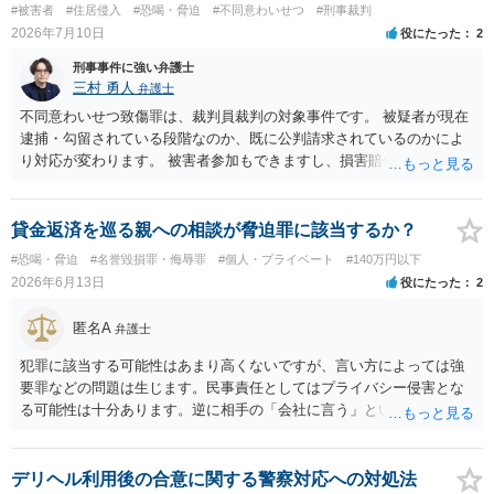
#被害者
#住居侵入
#恐喝・脅迫
#不同意わいせつ
#刑事裁判
2026年7月10日
役にたった
2
刑事事件に強い弁護士
三村 勇人
弁護士
不同意わいせつ致傷罪は、裁判員裁判の対象事件です。 被疑者が現在
逮捕・勾留されている段階なのか、既に公判請求されているのかによ
り対応が変わります。 被害者参加もできますし、損害賠償命令制度も
刑事和解も活用できます。 私なら、被告人本人だけでなく、親族等の
第三者を保証人とする内容で債務名義を取得できるの、まずは刑事和
解を検討します。 弁護士に依頼せず、ご自身で手続きを進めることは
貸金返済を巡る親への相談が脅迫罪に該当するか？
できますが、経験上うまくいった例をみたことがありません。 弁護士
#恐喝・脅迫
#名誉毀損罪・侮辱罪
#個人・プライベート
#140万円以下
へご相談されることをお勧めはいたします。 ※余談ですが、被害者通
2026年6月13日
役にたった
2
知を依頼すると現在の検察庁での捜査進行や公判期日を知ることがで
きますので、送致後であれば検察庁に電話してみてください。
匿名A
弁護士
犯罪に該当する可能性はあまり高くないですが、言い方によっては強
要罪などの問題は生じます。民事責任としてはプライバシー侵害とな
る可能性は十分あります。逆に相手の「会社に言う」という発言は脅
迫の可能性はあります。ただ、この種のトラブルでは警察は動かない
（双方の主張ともに取り合わない）でしょう。 返済がなされないので
あれば訴訟や支払督促など法的措置を取るべきというのが法律相談と
デリヘル利用後の合意に関する警察対応への対処法