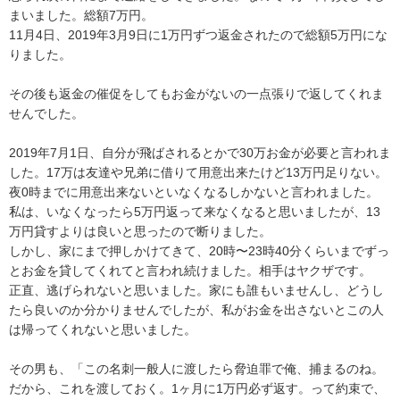
まいました。総額7万円。

11月4日、2019年3月9日に1万円ずつ返金されたので総額5万円にな
りました。

その後も返金の催促をしてもお金がないの一点張りで返してくれま
せんでした。

2019年7月1日、自分が飛ばされるとかで30万お金が必要と言われま
した。17万は友達や兄弟に借りて用意出来たけど13万円足りない。
夜0時までに用意出来ないといなくなるしかないと言われました。

私は、いなくなったら5万円返って来なくなると思いましたが、13
万円貸すよりは良いと思ったので断りました。

しかし、家にまで押しかけてきて、20時〜23時40分くらいまでずっ
とお金を貸してくれてと言われ続けました。相手はヤクザです。

正直、逃げられないと思いました。家にも誰もいませんし、どうし
たら良いのか分かりませんでしたが、私がお金を出さないとこの人
は帰ってくれないと思いました。

その男も、「この名刺一般人に渡したら脅迫罪で俺、捕まるのね。
だから、これを渡しておく。1ヶ月に1万円必ず返す。って約束で、
