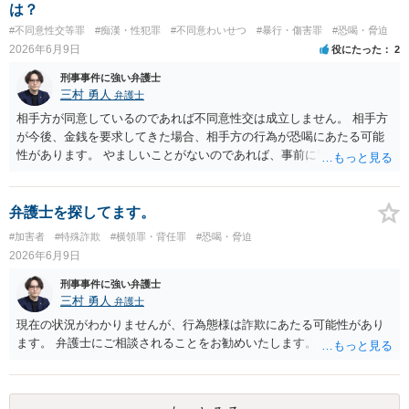
しての模範解答となります。「親に言う」という行為が犯罪に該当し
は？
ないとしても、本件のように余計なトラブルを招き、相手が反発して
#不同意性交等罪
#痴漢・性犯罪
#不同意わいせつ
#暴行・傷害罪
#恐喝・脅迫
任意の返済が期待できなくなり、事情によっては不法行為を主張され
2026年6月9日
役にたった
2
て事実上相殺（減額）となってしまうリスクもあり、何の得にもなり
ません。
刑事事件に強い弁護士
三村 勇人
弁護士
相手方が同意しているのであれば不同意性交は成立しません。 相手方
が今後、金銭を要求してきた場合、相手方の行為が恐喝にあたる可能
性があります。 やましいことがないのであれば、事前に警察に相談す
るのも良いかと思われます。
弁護士を探してます。
#加害者
#特殊詐欺
#横領罪・背任罪
#恐喝・脅迫
2026年6月9日
刑事事件に強い弁護士
三村 勇人
弁護士
現在の状況がわかりませんが、行為態様は詐欺にあたる可能性があり
ます。 弁護士にご相談されることをお勧めいたします。