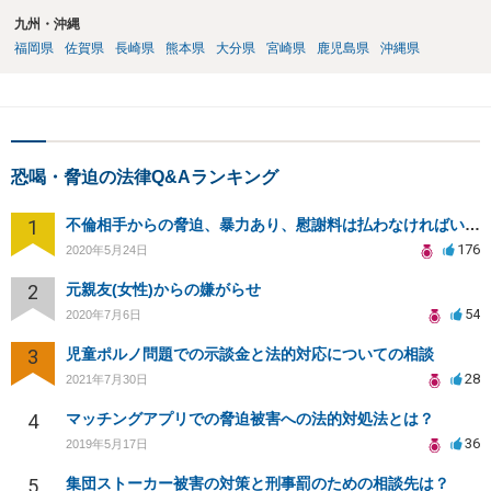
九州・沖縄
福岡県
佐賀県
長崎県
熊本県
大分県
宮崎県
鹿児島県
沖縄県
恐喝・脅迫の法律Q&Aランキング
1
不倫相手からの脅迫、暴力あり、慰謝料は払わなければいけませんか
176
2020年5月24日
2
元親友(女性)からの嫌がらせ
54
2020年7月6日
3
児童ポルノ問題での示談金と法的対応についての相談
28
2021年7月30日
4
マッチングアプリでの脅迫被害への法的対処法とは？
36
2019年5月17日
5
集団ストーカー被害の対策と刑事罰のための相談先は？