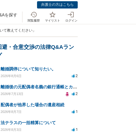
弁護士の方はこちら
&Aを探す
閲覧履歴
マイリスト
ログイン
ついて教えてください」
回避・合意交渉の法律Q&Aラン
グ
離婚調停について知りたい。
2
2026年8月6日
離婚後の元配偶者名義の銀行通帳とカードの処分方法について
2
2026年7月13日
配偶者が他界した場合の遺産相続
1
2026年8月7日
法テラスの一括精算について
1
2026年8月3日