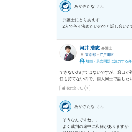
あかさたな
さん
弁護士にとりあえず

2人で色々決めたいのでと話し合いだ
河井 浩志
弁護士
東京都
>
江戸川区
離婚・男女問題に注力する弁
できないわけではないですが、窓口が
任も持てないので、個人同士で話した
役に立った
1
あかさたな
さん
そうなんですね。。

よく裁判の途中に和解がありますが
