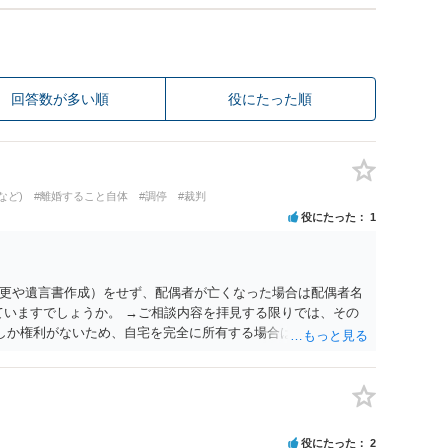
回答数が多い順
役にたった順
など)
#離婚すること自体
#調停
#裁判
役にたった
1
更や遺言書作成）をせず、配偶者が亡くなった場合は配偶者名
ていますでしょうか。 →ご相談内容を拝見する限りでは、その
２しか権利がないため、自宅を完全に所有する場合は、他の相続
の支払いが必要になります。
役にたった
2