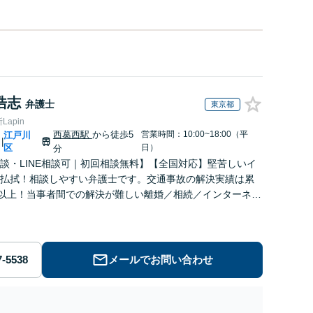
浩志
弁護士
東京都
apin
西葛西駅
から徒歩5
営業時間：10:00~18:00（平
江戸川
|
区
日）
分
談・LINE相談可｜初回相談無料】【全国対応】堅苦しいイ
払拭！相談しやすい弁護士です。交通事故の解決実績は累
件以上！当事者間での解決が難しい離婚／相続／インターネッ
慰謝料減額もお任せ！【西葛西駅5分｜夜間・休日面談可】
メールでお問い合わせ