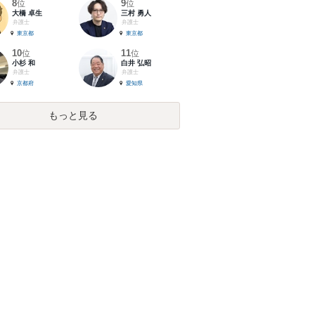
8
9
位
位
大橋 卓生
三村 勇人
弁護士
弁護士
東京都
東京都
10
11
位
位
小杉 和
白井 弘昭
弁護士
弁護士
京都府
愛知県
もっと見る