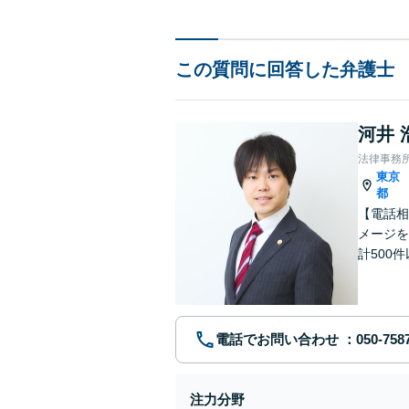
この質問に回答した弁護士
河井 
法律事務所L
東京
都
【電話相
メージを
計500
ト／不貞
電話でお問い合わせ
注力分野