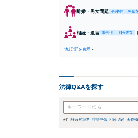
離婚・男女問題
事例6件
料金
相続・遺言
事例4件
料金表有
他1分野を表示
法律Q&Aを探す
例）
離婚 慰謝料
誹謗中傷
相続 遺産
著作物