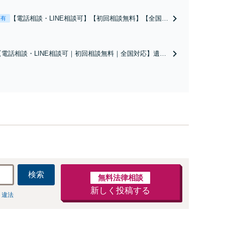
【電話相談・LINE相談可】【初回相談無料】【全国対
表有
応】親身になってサポートし、最適な解決策をご提案
します！不貞慰謝料減額など金銭問題もお任せ！【来
所不要】【夜間・休日面談可】【西葛西駅5分】
【電話相談・LINE相談可｜初回相談無料｜全国対応】遺産
分割トラブル、不動産絡みの遺産分割はお任せ！相続割合
に不満な方は遺留分侵害請求／マイナスの相続にお悩みな
ら相続放棄もサポート！遺言書作成も可【夜間・休日面談
可｜来所不要｜西葛西駅5分】
検索
無料法律相談
新しく投稿する
 違法