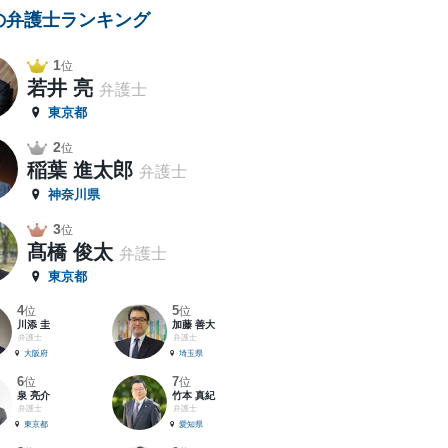
の弁護士ランキング
1
位
若井 亮
弁護士
東京都
2
位
稲葉 進太郎
弁護士
神奈川県
3
位
髙橋 俊太
弁護士
東京都
4
5
位
位
川添 圭
加藤 善大
弁護士
弁護士
大阪府
埼玉県
6
7
位
位
泉 亮介
竹本 真紀
弁護士
弁護士
東京都
愛知県