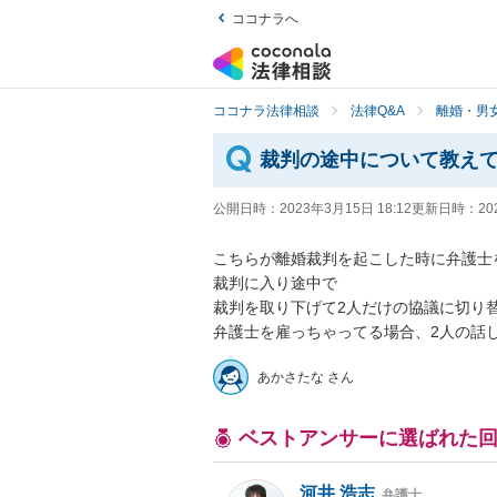
ココナラへ
ココナラ法律相談
法律Q&A
離婚・男
裁判の途中について教え
公開日時：
2023年3月15日 18:12
更新日時：
20
こちらが離婚裁判を起こした時に弁護士
裁判に入り途中で

裁判を取り下げて2人だけの協議に切り替
弁護士を雇っちゃってる場合、2人の話
あかさたな さん
ベストアンサーに選ばれた
河井 浩志
弁護士