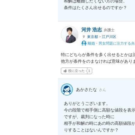
和解は離婚したくない方の場合、

条件はたくさん出せるのですか？
河井 浩志
弁護士
東京都
>
江戸川区
離婚・男女問題に注力する弁
特にどちらが条件を多く出せるとかは決
他方が条件をのまなければ意味があり
役に立った
1
あかさたな
さん
ありがとうございます。

今の段階で相手側に高額な値段を表示
ですが、裁判になった時に

相手が和解の時にあの時の高額値段
りすることはないんですか？