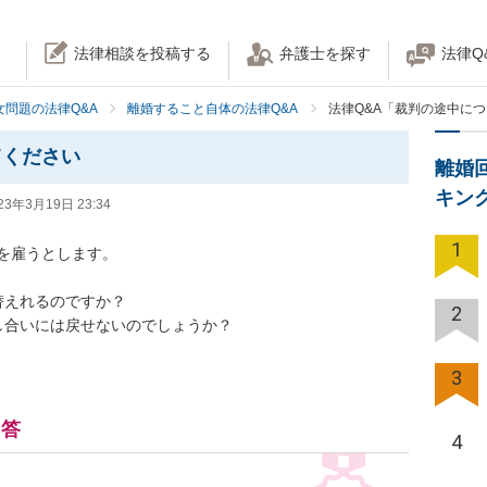
法律相談を投稿する
弁護士を探す
法律Q
女問題の法律Q&A
離婚すること自体の法律Q&A
法律Q&A「裁判の途中に
てください
離婚
キン
23年3月19日 23:34
1
を雇うとします。

えれるのですか？

2
し合いには戻せないのでしょうか？
3
回答
4