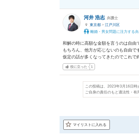
河井 浩志
弁護士
東京都
>
江戸川区
離婚・男女問題に注力する弁
和解の時に高額な金額を言うのは自由で
もちろん、他方が応じないのも自由です
仮定の話が多くなってきたのでこれで
役に立った
1
この投稿は、2023年3月16日
ご自身の責任のもと適法性・有
マイリストに入れる