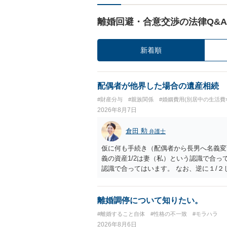
離婚回避・合意交渉の法律Q&A
新着順
配偶者が他界した場合の遺産相続
#財産分与
#親族関係
#婚姻費用(別居中の生活費
2026年8月7日
倉田 勲
弁護士
仮に何も手続き（配偶者から長男へ名義変
義の資産1/2は妻（私）という認識で合っ
認識で合ってはいます。 なお、逆に１/
人に対して自宅の評価額の１/２の代償金
離婚調停について知りたい。
#離婚すること自体
#性格の不一致
#モラハラ
2026年8月6日