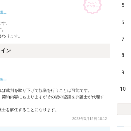
5
護士
6
す。

。

終わります。
7
ライン
8
9
護士
10
ば裁判を取り下げて協議を行うことは可能です。

、契約内容にもよりますがその後の協議を弁護士が代理す
護士を解任することになります。
2023年3月15日 18:12