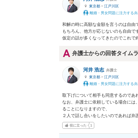
東京都
>
江戸川区
離婚・男女問題に注力する弁
和解の時に高額な金額を言うのは自由で
もちろん、他方が応じないのも自由です
仮定の話が多くなってきたのでこれで
弁護士からの回答タイム
河井 浩志
弁護士
東京都
>
江戸川区
離婚・男女問題に注力する弁
取下げについて相手も同意するのであれ
なお、弁護士に依頼している場合には
ることになりますので、

２人で話し合いをしたいのであれば弁
役に立った
1