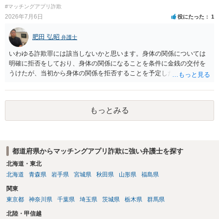
#マッチングアプリ詐欺
2026年7月6日
役にたった
1
肥田 弘昭
弁護士
いわゆる詐欺罪には該当しないかと思います。身体の関係については
明確に拒否をしており、身体の関係になることを条件に金銭の交付を
うけたが、当初から身体の関係を拒否することを予定した等相手を錯
誤に陥れてないからです。いわゆるロマンス詐欺についても、お金が
欲しいこと身体の関係は拒否と嘘偽りなく相手に伝えた上で相手もそ
れを前提に金銭交付していますので、ロマンス詐欺には該当しないか
もっとみる
と思います。ご参考にしてください。
都道府県からマッチングアプリ詐欺に強い弁護士を探す
北海道・東北
北海道
青森県
岩手県
宮城県
秋田県
山形県
福島県
関東
東京都
神奈川県
千葉県
埼玉県
茨城県
栃木県
群馬県
北陸・甲信越