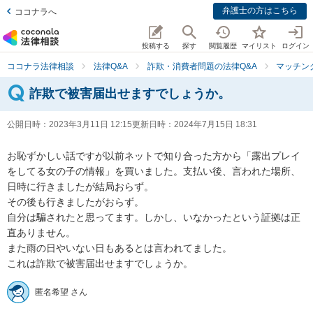
弁護士の方はこちら
ココナラへ
投稿する
探す
閲覧履歴
マイリスト
ログイン
ココナラ法律相談
法律Q&A
詐欺・消費者問題の法律Q&A
マッチン
詐欺で被害届出せますでしょうか。
公開日時：
2023年3月11日 12:15
更新日時：
2024年7月15日 18:31
お恥ずかしい話ですが以前ネットで知り合った方から「露出プレイ
をしてる女の子の情報」を買いました。支払い後、言われた場所、
日時に行きましたが結局おらず。

その後も行きましたがおらず。

自分は騙されたと思ってます。しかし、いなかったという証拠は正
直ありません。

また雨の日やいない日もあるとは言われてました。

これは詐欺で被害届出せますでしょうか。
匿名希望 さん