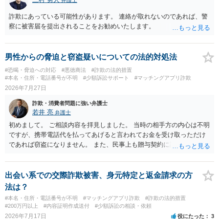
詐欺にあっている可能性があります。 連絡が取れないのであれば、警
察に被害届を提出されることをお勧めいたします。
男性からの脅迫と窃盗疑いについての法的対処法
#恐喝・脅迫への対応
#悪徳商法
#詐欺の法的措置
#本名・住所・電話番号が不明
#少額訴訟サポート
#マッチングアプリ詐欺
2026年7月27日
詐欺・消費者問題に強い弁護士
若井 亮
弁護士
初めまして。 ご相談内容を拝見しました。 当時の相手方の内心は不明
ですが、携帯電話代を払ってあげると言われてお金を受け取っただけ
であれば窃盗になりません。 また、民事上も贈与契約に該当すると思
われるところ、返済の義務はありません。 これ以上のやり取りをせ
ず、可能であればブロックをするようにしてください。 ご不安であれ
ば、最寄りの警察署に相談をしても良いかもしれません。 以上、ご参
出会い系での交際詐欺被害、身元特定と返金請求の方
考になれば幸いです。
法は？
#本名・住所・電話番号が不明
#マッチングアプリ詐欺
#詐欺の法的措置
#200万円以上
#内容証明作成送付
#少額訴訟の相談・依頼
2026年7月17日
役にたった
3