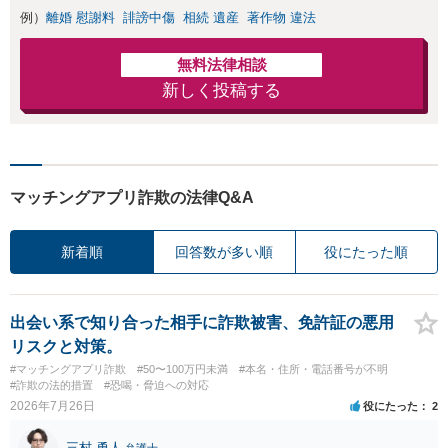
例）
離婚 慰謝料
誹謗中傷
相続 遺産
著作物 違法
無料法律相談
新しく投稿する
マッチングアプリ詐欺の法律Q&A
新着順
回答数が多い順
役にたった順
出会い系で知り合った相手に詐欺被害、免許証の悪用
リスクと対策。
#マッチングアプリ詐欺
#50〜100万円未満
#本名・住所・電話番号が不明
#詐欺の法的措置
#恐喝・脅迫への対応
2026年7月26日
役にたった
2
三村 勇人
弁護士