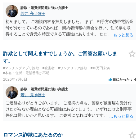
詐欺・消費者問題に強い弁護士
若井 亮
弁護士
初めまして。 ご相談内容を拝見しました。 まず、相手方の携帯電話番
号が分かっているのであれば、契約者情報の照会を行い、住民票を取
得することで身元を特定できる可能性はあります。 ただ、他人名義の
携帯電話であるなどした場合には特定に結びつけることは難しいとこ
ろです。 LINEについても、詐欺の事案であれば照会できる可能性はあ
りますが、携帯電話の番号を経由する方法より難しくなります。 身元
詐欺として問えますでしょうか。ご回答お願いしま
を特定した後は、返金の理屈があるかどうかを確認していきます。 基
す。
本的に贈与に該当する場合には返金請求ができません。 詐欺を含め、
#マッチングアプリ詐欺
#被害者
#ワンクリック詐欺
#10万円未満
当方に返金の理屈があるかどうかを確認していきます。 さらに、渡し
#本名・住所・電話番号が不明
た金額について、裏付けがあるかどうかも精査します。 上記を経て、
2026年7月6日
役にたった
4
身元の特定、返金の理屈があると判断できるのであれば、まずは交渉
詐欺・消費者問題に強い弁護士
からスタートすることになるでしょう。 ご理解のとおり、詐欺である
若井 亮
弁護士
ことの立証は簡単ではありません。 刑事事件化が出来るのであれば、
返金交渉で有利になる可能性がありますが、民事上の詐欺の立証以上
ご連絡ありがとうございます。 ご指摘の点も、警察が被害届を受け付
に難しいところがあります。 こちらについては、一度、最寄りの警察
けたがらない理由となる可能性はあるでしょう。 いずれにせよ刑事事
署に被害相談をするようにしてください。 具体的な見通しに関して
件化は難しいかと思います。 ご参考になれば幸いです。
は、証拠を拝見する必要があるため、直接弁護士にご相談された方が
良いかと思います。
ロマンス詐欺にあたるのか