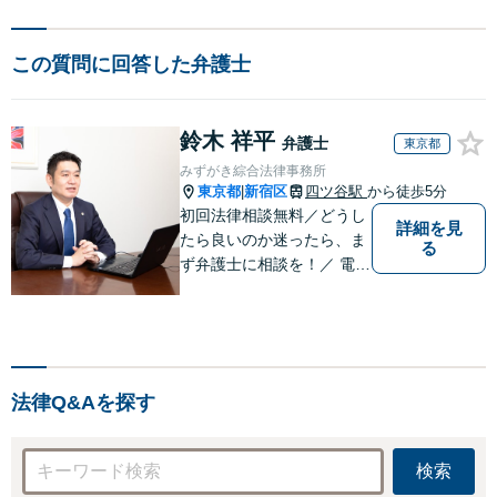
この質問に回答した弁護士
鈴木 祥平
弁護士
東京都
みずがき綜合法律事務所
東京都
新宿区
四ツ谷駅
から徒歩5分
|
初回法律相談無料／どうし
詳細を見
たら良いのか迷ったら、ま
る
ず弁護士に相談を！／ 電話
／メール／WEB会議（ ZO
OM等）／
法律Q&Aを探す
検索