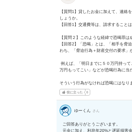
【質問1】貸したお金に加えて、連絡
しょうか。

【回答1】交通費等は、請求することは
【質問２】このような経緯で恐喝罪は成
【回答2】「恐喝」とは、「相手を脅
わち、「脅迫行為＋財産交付の要求」が
 例えば、「明日までに５０万円持ってこないと殺すぞ」「殴られたくなければ、明日までに１０
万円もってこい」などが恐喝行為に当た
そういう行為がなければ恐喝にはなり
役に立った
0
ゆーくん
さん
ご回答ありがとうございます。

元金に加え、利息年20%と遅延損害金