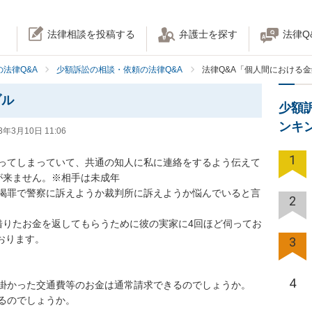
法律相談を投稿する
弁護士を探す
法律Q
法律Q&A
少額訴訟の相談・依頼の法律Q&A
法律Q&A「個人間における
ブル
少額
ンキ
3年3月10日 11:06
1
ってしまっていて、共通の知人に私に連絡をするよう伝えて
来ません。※相手は未成年

喝罪で警察に訴えようか裁判所に訴えようか悩んでいると言
2
借りたお金を返してもらうために彼の実家に4回ほど伺ってお
おります。

3
4
掛かった交通費等のお金は通常請求できるのでしょうか。

るのでしょうか。
