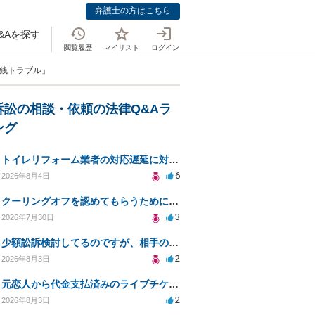
弁護士の方はこちら
&Aを探す
閲覧履歴
マイリスト
ログイン
金銭トラブル」
訴訟の相談・依頼の法律Q&Aラ
ング
トイレリフォーム業者の対応遅延に対する法的措置相談
6
2026年8月4日
クーリングオフを認めてもらうために少額訴訟できるのでしょうか。
3
2026年7月30日
少額訟訴検討してるのですが、相手の住所がわからない
2
2026年8月3日
元恋人から代金支払済みのライブチケットを回収したい。
2
2026年8月3日