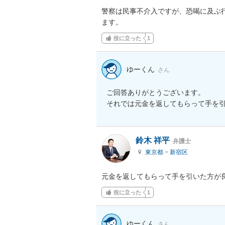
警察は民事不介入ですが、恐喝に及ぶ
ます。
役に立った
1
ゆーくん
さん
ご回答ありがとうございます。

それでは元金を返してもらって手を引
鈴木 祥平
弁護士
東京都
>
新宿区
元金を返してもらって手を引いた方が
役に立った
1
ゆーくん
さん