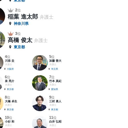
東京都
2
位
稲葉 進太郎
弁護士
神奈川県
3
位
髙橋 俊太
弁護士
東京都
4
5
位
位
川添 圭
加藤 善大
弁護士
弁護士
大阪府
埼玉県
6
7
位
位
泉 亮介
竹本 真紀
弁護士
弁護士
東京都
愛知県
8
9
位
位
大橋 卓生
三村 勇人
弁護士
弁護士
東京都
東京都
10
11
位
位
小杉 和
白井 弘昭
弁護士
弁護士