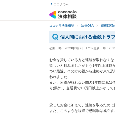
ココナラへ
ココナラ法律相談
法律Q&A
債権回収の
個人間における金銭トラ
公開日時：
2023年3月9日 17:39
更新日時：
202
お金を貸している方と連絡が取れなくな
欲しいと頼みましたがもう1年以上連絡が
つい最近、その方の親から連絡が来て恐
われました。

また、連絡が取れない間の1年間に私は
り(県外)、交通費で10万円以上かかって
貸したお金に加えて、連絡を取るために
また、このような経緯で恐喝罪は成立す