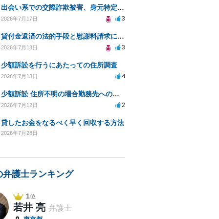
出会い系での交際詐欺被害、身元特定と返金請求の方法は？
3
2026年7月17日
貸付金返済の法的手段と慰謝料請求について
3
2026年7月13日
少額訴訟を行うにあたっての住所調査
4
2026年7月13日
少額訴訟 住所不明の場合勤務先への書類送達は可能？
2
2026年7月12日
貸したお金をなるべく早く回収する方法
2026年7月28日
の弁護士ランキング
1
位
若井 亮
弁護士