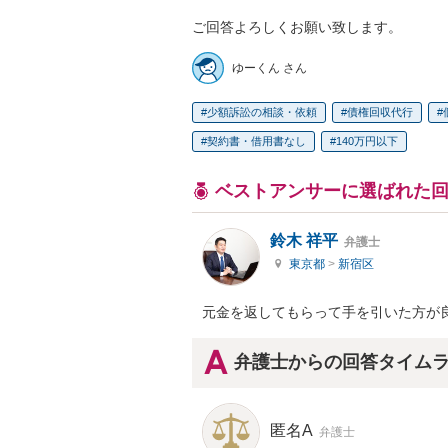
ご回答よろしくお願い致します。
ゆーくん さん
少額訴訟の相談・依頼
債権回収代行
契約書・借用書なし
140万円以下
ベストアンサーに選ばれた
鈴木 祥平
弁護士
東京都
>
新宿区
元金を返してもらって手を引いた方が
弁護士からの回答タイム
匿名A
弁護士