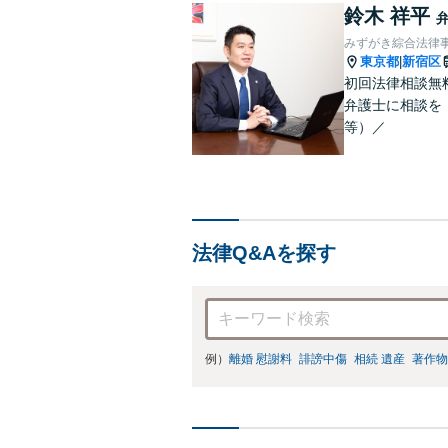
鈴木 祥平
みずがき綜合法律
東京都
新宿区
|
初回法律相談無
弁護士に相談を！
等）／
法律Q&Aを探す
例）
離婚 慰謝料
誹謗中傷
相続 遺産
著作物