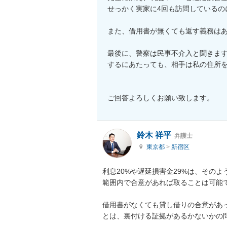
せっかく実家に4回も訪問しているの
また、借用書が無くても返す義務はあ
最後に、警察は民事不介入と聞きま
するにあたっても、相手は私の住所を
ご回答よろしくお願い致します。
鈴木 祥平
弁護士
東京都
>
新宿区
利息20%や遅延損害金29%は、その
範囲内で合意があれば取ることは可能
借用書がなくても貸し借りの合意があ
とは、裏付ける証拠があるかないかの問