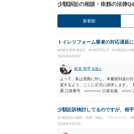
少額訴訟の相談・依頼の法律Q
新着順
トイレリフォーム業者の対応遅延に
#内容証明作成送付
#140万円以下
#少額訴訟の
2026年8月4日
鈴木 祥平
弁護士
よって、私は貴殿に対し、本書面到達の日
還するよう、ここに正式に請求します。 【
通 口座番号 ○○○○○○○ 口座名義 ○
意に返金する意思がないものと判断し、や
を求める民事訴訟、支払督促その他必要な
の他法令上認められる金員についても併せ
少額訟訴検討してるのですが、相手
貴殿自らが契約を解約したことによって生
#少額訴訟の相談・依頼
#個人・プライベート
#
との取引関係や返金時期などの内部事情は
2026年8月3日
ものではありません。 これ以上、本件の
手続を履行されるよう、強く求めます。 