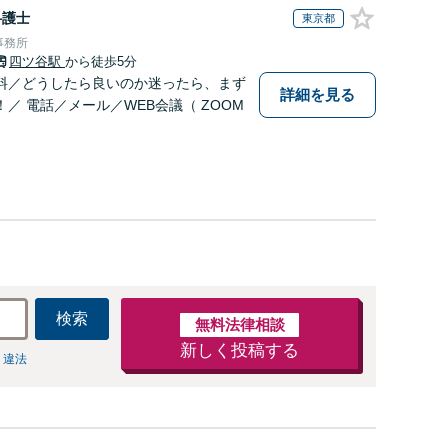
弁護士
東京都
事務所
四ツ谷駅
から徒歩5分
料／どうしたら良いのか迷ったら、まず
詳細を見る
／ 電話／メール／WEB会議（ ZOOM
検索
無料法律相談
新しく投稿する
 違法