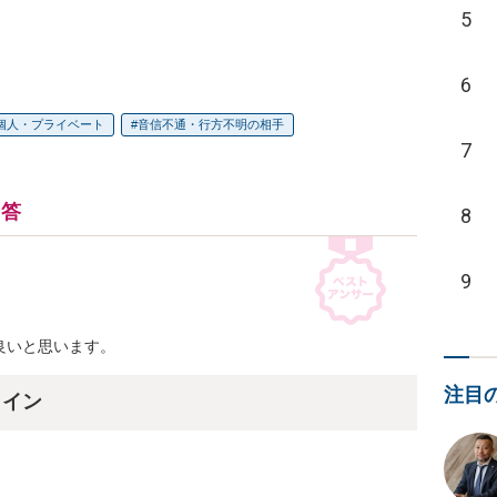
5
6
個人・プライベート
音信不通・行方不明の相手
7
回答
8
9
良いと思います。
注目
ライン