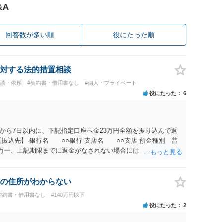
&A
回答数が多い順
役にたった順
対する法的措置相談
相談・依頼
#契約書・借用書なし
#個人・プライベート
役にたった
6
から7日以内に、下記指定口座へ金23万円全額を振り込んで返
振込先】 銀行名 ○○銀行 支店名 ○○支店 預金種別 普
○○○ 万一、上記期限までに返金がなされない場合には、貴殿には任
むを得ず、返還金23万円及びこれに対する遅延損害金の支払い
法的手続を直ちに講じます。 その際には、訴訟に要する費用そ
て請求する予定ですので、あらかじめ申し添えます。 本件は、
の住所がわからない
じた返還義務の履行を求めるものにすぎません。貴殿の仕入先
契約書・借用書なし
#140万円以下
、私に対する返還義務の発生や履行時期には何ら影響を及ぼす
役にたった
2
解決を不必要に遅延させることなく、誠意をもって速やかに返金
以上