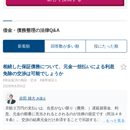
借金・債務整理の法律Q&A
新着順
回答数が多い順
役にたった順
相続した保証債務について、元金一括払いによる利息
免除の交渉は可能でしょうか
#借金返済の相談・交渉
#連帯保証人
2026年8月6日
吉田 雄大
弁護士
月額２万円の支払いは、合意がない限り（費用、）遅延損害金、利
息、元金の順番に充当されるとされるのが法律の規定です（民法４８
９条）。 交渉の結果元金だけ弁済することで示談することは、弁護士
が関わる債務整理ではしばしばあることです。公的機関は減額に応じ