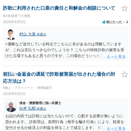
ることには消極的なことが多いものの、お近くの弁護士にご依頼しチ
ャレンジなさる意義は十分にあると思います。
詐欺に利用された口座の責任と和解金の相談について
#詐欺被害での債務
2026年8月6日
役にたった
2
村山 大基
弁護士
>通帳など送付している時点でこちらに非があるのは理解しています
が、これは支払うべきなのでしょうか？ こちらの特殊詐欺の被害を受
けた立場でもあると思うのですが、この場合どういった対処が必要で
しょうか？ →依頼するかどうかは別にして、弁護士に相談に行った方
がいいとは思います。 そもそも、特殊詐欺関係なく旦那さんの行為
は法に触れる可能性もあります。 ＞100万を支払わず穏便に和解する
前払い金返金の遅延で詐欺被害届が出された場合の対
ことは可能でしょうか？ →一般的には難しいです。相談者さんも１０
応方法は？
０万円の被害を受けたとして、１円も払わないで和解したいと言われ
#個人・プライベート
#刑事裁判
たら、 できるだけ重い刑罰を与えて欲しい、と思われるのではない
2026年8月5日
でしょうか。 ＞弁護士さんに入ってもらうことで支払額が下がること
はありますか？ そこはあり得ます、ただ、弁護士費用かけるならその
借金・債務整理に強い弁護士
分賠償に回すことも考えられるので、 兼ね合いは考えてみましょう。
白井 弘昭
弁護士
お話の内容では詐欺には当たらないので、心配する必要が無いように
思われます。 詐欺罪は、欺罔行為（相手を騙す行為）により、財産を
交付させるか経済上の利益を得ることで成立します。 相談者さんは、