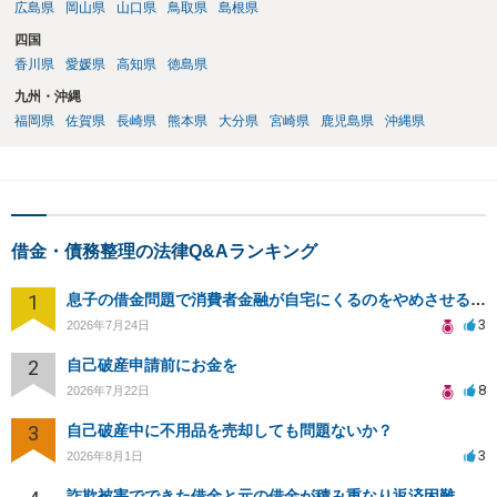
広島県
岡山県
山口県
鳥取県
島根県
四国
香川県
愛媛県
高知県
徳島県
九州・沖縄
福岡県
佐賀県
長崎県
熊本県
大分県
宮崎県
鹿児島県
沖縄県
借金・債務整理の法律Q&Aランキング
1
息子の借金問題で消費者金融が自宅にくるのをやめさせる方法はないですか？
3
2026年7月24日
2
自己破産申請前にお金を
8
2026年7月22日
3
自己破産中に不用品を売却しても問題ないか？
3
2026年8月1日
詐欺被害でできた借金と元の借金が積み重なり返済困難