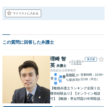
マイリストに入れる
この質問に回答した弁護士
理崎 智
東京都
インタビュ
ーを見る
英
弁護士
高島総合法律事務所
東
新橋駅
か
営業時間：10:00~
港
京
|
22:00（平日）
ら徒歩3分
区
都
【離婚弁護士ランキング全国１位
獲得経験あり】【オンライン相談
可】【離婚・男女問題の年間取扱件
数100件以上】 離婚や男女問題で泣