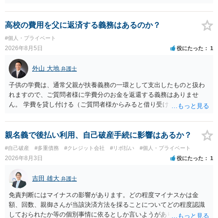
お金が返金できないというだけで、何ら相手を騙していません。 です
ので、詐欺罪の実行行為性が無く罪に問うことはできません。 おそら
く、相手が真実を話せば警察も取り合わないと思いますが、虚偽の内
高校の費用を父に返済する義務はあるのか？
容を述べた場合は、捜査はあるかもしれません。 ただし、捜査におい
#個人・プライベート
て、真実を説明すれば、「ちゃんと返しなさいよ」程度の注意で済む
2026年8月5日
役にたった
1
ことだと思われます。 また、返せるお金が無いのであれば、返せない
のは致し方ありません。真摯に分割して支払うことを相手に告げてい
外山 大地
弁護士
くのみでしょう。 以上、ご参考まで。
子供の学費は、通常父親が扶養義務の一環として支出したものと扱わ
れますので、ご質問者様に学費分のお金を返還する義務はありませ
ん。 学費を貸し付ける（ご質問者様からみると借り受ける）といった
合意がない限りは、法的に返す義務があると主張するのは難しいでし
ょう。
親名義で後払い利用、自己破産手続に影響はあるか？
#自己破産
#多重債務
#クレジット会社
#リボ払い
#個人・プライベート
2026年8月3日
役にたった
1
吉田 雄大
弁護士
免責判断にはマイナスの影響があります。どの程度マイナスかは金
額、回数、親御さんが当該決済方法を採ることについてどの程度認識
しておられたか等の個別事情に依るとしか言いようがありません。 と