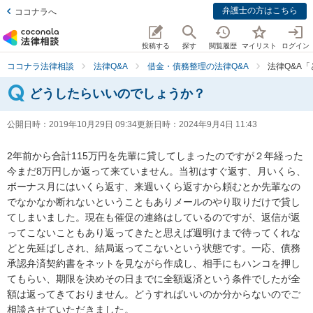
弁護士の方はこちら
ココナラへ
投稿する
探す
閲覧履歴
マイリスト
ログイン
ココナラ法律相談
法律Q&A
借金・債務整理の法律Q&A
法律Q&A
どうしたらいいのでしょうか？
公開日時：
2019年10月29日 09:34
更新日時：
2024年9月4日 11:43
2年前から合計115万円を先輩に貸してしまったのですが２年経った
今まだ8万円しか返って来ていません。当初はすぐ返す、月いくら、
ボーナス月にはいくら返す、来週いくら返すから頼むとか先輩なの
でなかなか断れないということもありメールのやり取りだけで貸し
てしまいました。現在も催促の連絡はしているのですが、返信が返
ってこないこともあり返ってきたと思えば週明けまで待ってくれな
どと先延ばしされ、結局返ってこないという状態です。一応、債務
承認弁済契約書をネットを見ながら作成し、相手にもハンコを押し
てもらい、期限を決めその日までに全額返済という条件でしたが全
額は返ってきておりません。どうすればいいのか分からないのでご
相談させていただきました。