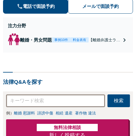
き寝入りしたくないという方は是非
電話で面談予約
メールで面談予約
ご相談ください。
注力分野
離婚・男女問題
【離婚弁護士ラン
事例10件
料金表有
キング全国１位
獲得経験あり】
【初回相談料１時
間１万１０００
円】【離婚・不倫
問題に特化／実績
法律Q&Aを探す
多数】財産分与、
慰謝料、養育費等
で金銭的に満足で
検索
きる解決を目指し
ます。
例）
離婚 慰謝料
誹謗中傷
相続 遺産
著作物 違法
無料法律相談
新しく投稿する