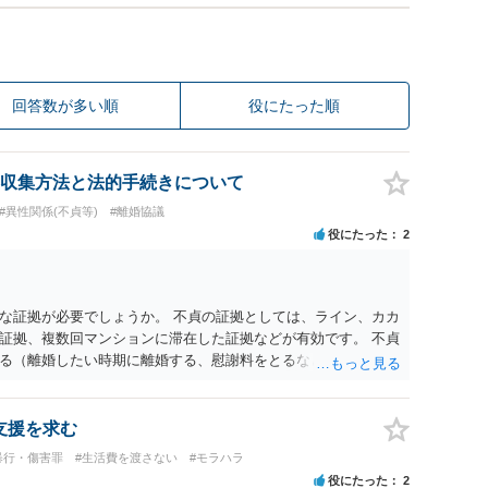
回答数が多い順
役にたった順
収集方法と法的手続きについて
#異性関係(不貞等)
#離婚協議
役にたった
2
な証拠が必要でしょうか。 不貞の証拠としては、ライン、カカ
証拠、複数回マンションに滞在した証拠などが有効です。 不貞
る（離婚したい時期に離婚する、慰謝料をとるなど）ことがで
、長期間同居を続けると、不貞を許したとの評価につながる場合
、ご参考まで。
支援を求む
暴行・傷害罪
#生活費を渡さない
#モラハラ
役にたった
2