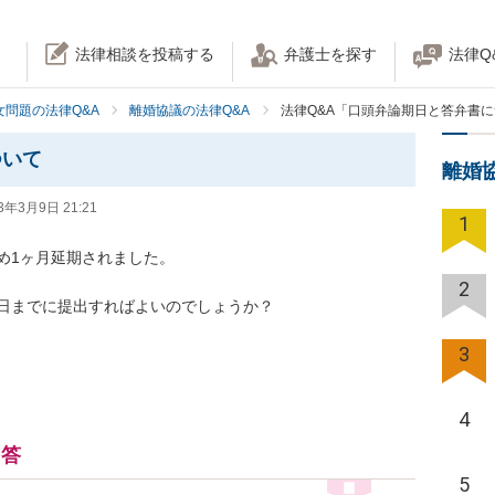
法律相談を投稿する
弁護士を探す
法律Q
女問題の法律Q&A
離婚協議の法律Q&A
法律Q&A「口頭弁論期日と答弁書
ついて
離婚
3年3月9日 21:21
1
1ヶ月延期されました。

2
日までに提出すればよいのでしょうか？
3
4
回答
5