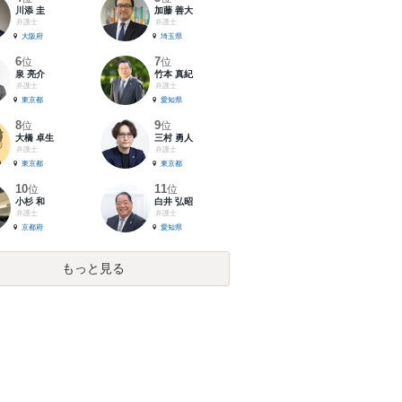
川添 圭
加藤 善大
弁護士
弁護士
大阪府
埼玉県
6
7
位
位
泉 亮介
竹本 真紀
弁護士
弁護士
東京都
愛知県
8
9
位
位
大橋 卓生
三村 勇人
弁護士
弁護士
東京都
東京都
10
11
位
位
小杉 和
白井 弘昭
弁護士
弁護士
京都府
愛知県
もっと見る