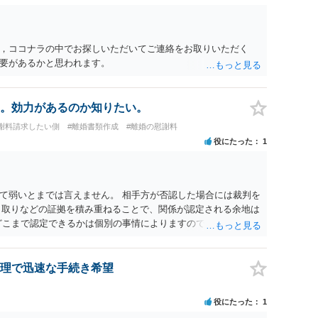
，ココナラの中でお探しいただいてご連絡をお取りいただく
要があるかと思われます。
。効力があるのか知りたい。
謝料請求したい側
#離婚書類作成
#離婚の慰謝料
役にたった
1
て弱いとまでは言えません。 相手方が否認した場合には裁判を
やり取りなどの証拠を積み重ねることで、関係が認定される余地は
どこまで認定できるかは個別の事情によりますので、お早めに弁
理で迅速な手続き希望
役にたった
1