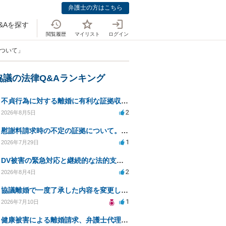
弁護士の方はこちら
&Aを探す
閲覧履歴
マイリスト
ログイン
について」
協議の法律Q&Aランキング
不貞行為に対する離婚に有利な証拠収集方法と法的手続きについて
2
2026年8月5日
慰謝料請求時の不定の証拠について。効力があるのか知りたい。
1
2026年7月29日
DV被害の緊急対応と継続的な法的支援を求む
2
2026年8月4日
協議離婚で一度了承した内容を変更したいです
1
2026年7月10日
健康被害による離婚請求、弁護士代理で迅速な手続き希望