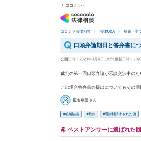
ココナラへ
ココナラ法律相談
法律Q&A
離婚・男
口頭弁論期日と答弁書に
公開日時：
2023年3月6日 19:56
更新日時：
202
裁判の第一回口頭弁論が示談交渉中のため
この場合答弁書の提出についてもその期
匿名希望 さん
離婚協議
裁判
慰謝料請求された側
ベストアンサーに選ばれた