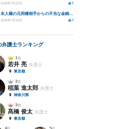
1
2026年7月21日
未入籍の元同棲相手からの不当な金銭請求と合意書面の強要について
1
2026年7月16日
の弁護士ランキング
1
位
若井 亮
弁護士
東京都
2
位
稲葉 進太郎
弁護士
神奈川県
3
位
髙橋 俊太
弁護士
東京都
4
5
位
位