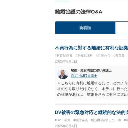
離婚協議の法律Q&A
新着順
不貞行為に対する離婚に有利な証拠
#有責配偶者
#不倫慰謝料
#財産分与
#養育費
2026年8月5日
離婚・男女問題に強い弁護士
白井 弘昭
弁護士
＞こちらに有利に離婚するには、どのよう
オのやり取りだけでなく、ホテルに行った
の証拠があれば、離婚をさらに有利に進め
きると思われます。 ただし、不貞発覚後
がありますので、ご注意ください。 以上
DV被害の緊急対応と継続的な法的
#DV・暴力
#離婚協議
#慰謝料請求したい側
#
2026年8月4日