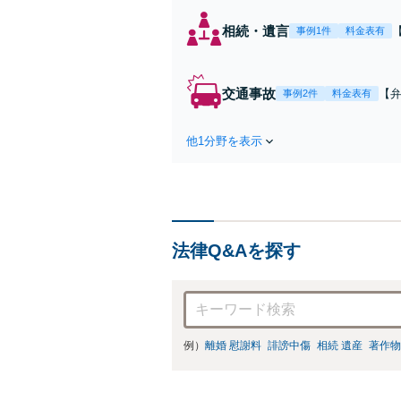
相続・遺言
事例1件
料金表有
交通事故
【弁
事例2件
料金表有
障
方
他1分野を表示
で
を
法律Q&Aを探す
例）
離婚 慰謝料
誹謗中傷
相続 遺産
著作物