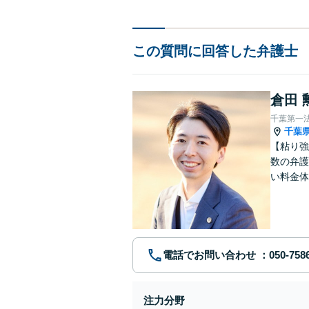
この質問に回答した弁護士
倉田 
千葉第一
千葉
【粘り強
数の弁護
い料金体
す。まず
電話でお問い合わせ
注力分野