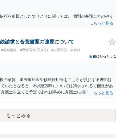
依頼を前提としたやりとりに関しては、 個別の弁護士とのやり
銭請求と合意書面の強要について
#離婚協議
#異性関係(不貞等)
#内縁関係・事実婚
役にたった
1
後の家賃、退去違約金や修繕費用等をこちらが負担する理由は
していたとなると、不貞慰謝料については請求される可能性があ
 弁護士を立てる予定であれば早めに弁護士に相談し、弁護士か
もっとみる