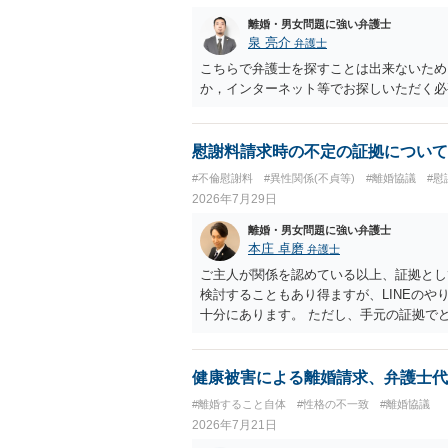
離婚・男女問題に強い弁護士
泉 亮介
弁護士
こちらで弁護士を探すことは出来ないため
か，インターネット等でお探しいただく必
慰謝料請求時の不定の証拠について
#不倫慰謝料
#異性関係(不貞等)
#離婚協議
#慰
2026年7月29日
離婚・男女問題に強い弁護士
本庄 卓磨
弁護士
ご主人が関係を認めている以上、証拠とし
検討することもあり得ますが、LINEの
十分にあります。 ただし、手元の証拠で
護士に相談されることをおすすめします。
健康被害による離婚請求、弁護士代
#離婚すること自体
#性格の不一致
#離婚協議
2026年7月21日