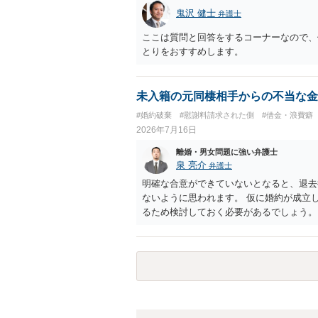
鬼沢 健士
弁護士
ここは質問と回答をするコーナーなので、
とりをおすすめします。
未入籍の元同棲相手からの不当な金
#婚約破棄
#慰謝料請求された側
#借金・浪費癖
2026年7月16日
離婚・男女問題に強い弁護士
泉 亮介
弁護士
明確な合意ができていないとなると、退去
ないように思われます。 仮に婚約が成立
るため検討しておく必要があるでしょう。
ら回答をさせると良いでしょう。