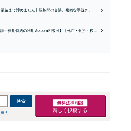
【最後まで諦めません】親族間の交渉、複雑な手続き、全
て対応します！不利な条件で合意してしまう前にご相談く
ださい。【土地・不動産】長期化している問題もできる限
り円滑な交渉へと導きます。事業承継／相続放棄も対応可
護士費用特約の利用＆Zoom相談可】【死亡・骨折・後遺
能。【JR千葉駅近く】駐車場あり
害・むち打ち等】交通事故でご家族がなくなってしまった
やお怪我された方はまずご相談ください。ご自身での対応
は損をしてしまうかもしれません。代わりに交渉・手続き
し、負担を軽減。
検索
無料法律相談
新しく投稿する
 違法