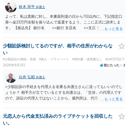
鈴木 祥平
弁護士
よって、私は貴殿に対し、本書面到達の日から7日以内に、下記指定口
座へ金23万円全額を振り込んで返還するよう、ここに正式に請求しま
す。 【振込先】 銀行名 ○○銀行 支店名 ○○支店 預金種別 普通
口座番号 ○○○○○○○ 口座名義 ○○○○ 万一、上記期限までに返金がな
されない場合には、貴殿には任意に返金する意思がないものと判断
し、やむを得ず、返還金23万円及びこれに対する遅延損害金の支払い
少額訟訴検討してるのですが、相手の住所がわからな
を求める民事訴訟、支払督促その他必要な法的手続を直ちに講じま
い
す。 その際には、訴訟に要する費用その他法令上認められる金員につ
#少額訴訟の相談・依頼
#個人・プライベート
#契約書・借用書なし
#140万円以下
いても併せて請求する予定ですので、あらかじめ申し添えます。 本件
2026年8月3日
役にたった
2
は、貴殿自らが契約を解約したことによって生じた返還義務の履行を
求めるものにすぎません。貴殿の仕入先との取引関係や返金時期など
白井 弘昭
弁護士
の内部事情は、私に対する返還義務の発生や履行時期には何ら影響を
及ぼすものではありません。 これ以上、本件の解決を不必要に遅延さ
>少額訟訴の手続きを代理人を名乗る弁護士さんに送ってもいいのでし
せることなく、誠意をもって速やかに返金手続を履行されるよう、強
ょうか？ 相手方が立てているとする弁護士は、「交渉」の代理人です
く求めます。 以上
ので、訴訟の代理人ではないことから、裁判所は、代理人宛ての訴状
を受け取ることは無いと思われます。 なお、交渉段階で代理人が就い
ている場合は、相手方（被告）の住所で訴状を作成提出し、裁判所に
代理人が就いていたことを知らせると（訴状の記載内容から明らかな
元恋人から代金支払済みのライブチケットを回収した
場合も）、裁判所が当該代理人弁護士に事前連絡し、引き続き訴訟も
い。
受任するかを聞いたうえで、受任の意志が明らかになったところで、