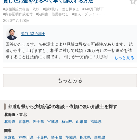
貸したお金をなるべく早く回収する方法
法的には「当事者の合理的意思」がどこにあるのかを追求した解決が
の通知書を送り、もし訴訟や支払督促を行ってきた場合には全面的に
#少額訴訟の相談・依頼
#強制執行・差し押さえ
#140万円以下
必要になると思われます。なかなか難しい問題なので、弁護士によっ
争う、というやり方がベターではないかと思います。弁護士会の相談
#内容証明作成送付
#契約書・借用書なし
#個人・プライベート
ても回答は異なるかもしれません。
センター等で、消費者問題に強い弁護士（消費者保護委員会に所属し
2026年7月28日
ているなど）へ相談されることをお勧めします。
澁谷 望
弁護士
回答いたします。※弁護士により見解は異なる可能性があります。 結
論から申し上げますと、相手に対して残額（29万円）の一括返済を請
求することは法的に可能です。 相手が一方的に「月少額ずつ返す」と
言ってきたとしても、あなたが同意していない以上、分割払いの合意
は成立していません。当初の返済期日も過ぎているため、一括返済を
求める権利があります。 具体的には、以下の手順で進めるのが効果的
もっとみる
です。 分割拒否と一括請求の通知：PayPayのメッセージ等で「分割
払いには同意していないため、残額の一括払いを求める」旨を明確に
伝えます。 相手の本名・住所の確認：応じない場合に法的手段（少額
訴訟など）をとるには、相手の身元が必要です。分からない場合は、
都道府県から少額訴訟の相談・依頼に強い弁護士を探す
まず本名や住所の特定を進めてください。 相手が購入した高額商品
（Switch2等）の事実も踏まえ、応じない場合は法的措置を辞さない姿
北海道・東北
勢で交渉に臨むのが現実的かと思います。
北海道
青森県
岩手県
宮城県
秋田県
山形県
福島県
関東
東京都
神奈川県
千葉県
埼玉県
茨城県
栃木県
群馬県