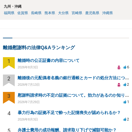
九州・沖縄
福岡県
佐賀県
長崎県
熊本県
大分県
宮崎県
鹿児島県
沖縄県
離婚慰謝料の法律Q&Aランキング
1
離婚時の公正証書の内容について
6
2026年8月3日
2
離婚後の元配偶者名義の銀行通帳とカードの処分方法について
2
2026年7月13日
3
慰謝料請求時の不定の証拠について。効力があるのか知りたい。
1
2026年7月29日
4
暴力行為の証拠不足で酔った記憶喪失が認められるか？
2
2026年8月3日
5
弁護士費用の成功報酬、請求取り下げで減額可能か？