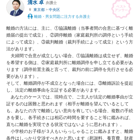
清水 卓
弁護士
東京都
>
中央区
離婚・男女問題に注力する弁護士
離婚の方法には、主に、①協議離婚（当事者間の合意に基づく離
婚届の提出で成立）、②調停離婚（家庭裁判所の調停という手続
によって成立）、③裁判離婚（裁判手続によって成立）という方
法があります。

　夫婦間で合意が成立しない場合、①協議離婚は成立せず、離婚
を希望する側は、②家庭裁判所に離婚調停を申し立てる必要があ
ります（調停前置主義と言って、裁判の前に調停を先行させる必
要があります）。

そして、離婚調停が不成立となった場合には、③離婚訴訟を提起
し、法定の離婚事由を立証する必要があります。

　あなたのケースでは、現時点で、ご主人が法定の離婚事由が立
証するのは困難と思われます（相手が離婚を望んでいるとして
も、あなたの方で離婚しない意向を有している場合、複数の手続
きを要し、各手続きには相応の時間を要すること等に鑑みれば、
直ちに離婚を実現できる状況ではないように思われます）。

　小学校のお子様が３人もいらっしゃることに鑑みますと、離婚
条件はしっかり交渉すべきかと思います（慰謝料、養育費、財産