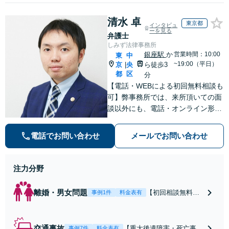
清水 卓
東京都
インタビュ
ーを見る
弁護士
しみず法律事務所
銀座駅
か
営業時間：10:00
東
中
~19:00（平日）
京
央
ら徒歩3
|
都
区
分
【電話・WEBによる初回無料相談も
可】弊事務所では、来所頂いての面
談以外にも、電話・オンライン形式
での初回無料相談も実施中。すぐに
弁護士にご相談頂くことで、今のご
電話でお問い合わせ
メールでお問い合わせ
不安が和らぐとともに、問題解決の
ために前に進むことができます。
注力分野
離婚・男女問題
【初回相談無料】
事例1件
料金表有
【電話・オンライ
ン相談対応】あな
たにとって有利な
交通事故
【重大後遺障害・死亡事案
事例7件
料金表有