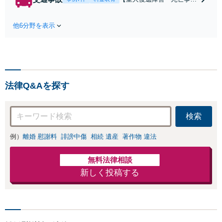
条件で離婚ができ
などの実績多数】「被害者
るよう、経験豊富
救済を第一に」一日でも早
な弁護士が多角的
他6分野を表示
く日常を取り戻せるよう、
な視点でアドバイ
私が力になります【初回相
ス「親権・監護
談無料】【電話・オンライ
権・面会交流に実
ン相談対応】「スピード対
績あり」子の引渡
応・納得できる解決を」
し・認知・親子関
「刑事裁判のニーズにも対
係不存在確認など
法律Q&Aを探す
応」【休日・夜間相談可】
もご相談下さい
【子連れ相談可】
検索
例）
離婚 慰謝料
誹謗中傷
相続 遺産
著作物 違法
無料法律相談
新しく投稿する