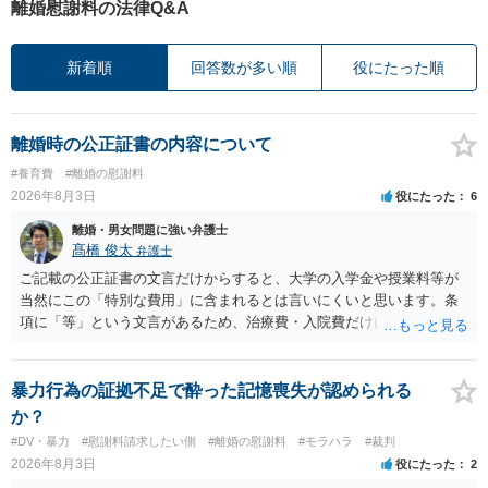
離婚慰謝料の法律Q&A
新着順
回答数が多い順
役にたった順
離婚時の公正証書の内容について
#養育費
#離婚の慰謝料
2026年8月3日
役にたった
6
離婚・男女問題に強い弁護士
髙橋 俊太
弁護士
ご記載の公正証書の文言だけからすると、大学の入学金や授業料等が
当然にこの「特別な費用」に含まれるとは言いにくいと思います。条
項に「等」という文言があるため、治療費・入院費だけに限定される
わけではありませんが、その前に「病気・事故に伴う費用」と明記さ
れていますので、通常は、病気や事故によって臨時に必要となった医
療費その他これに類する特別支出を念頭に置いた条項と読むのが自然
暴力行為の証拠不足で酔った記憶喪失が認められる
です。したがって、大学の入学金、授業料、受験費用などの教育費に
か？
ついてまで、「この条項があるから当然に半額を請求できる」とまで
#DV・暴力
#慰謝料請求したい側
#離婚の慰謝料
#モラハラ
#裁判
は言いにくいと思われます。なお、通常、大学進学費用をどこまで負
2026年8月3日
役にたった
2
担すべきかについては、離婚時の合意内容のほか、子どもの年齢、大