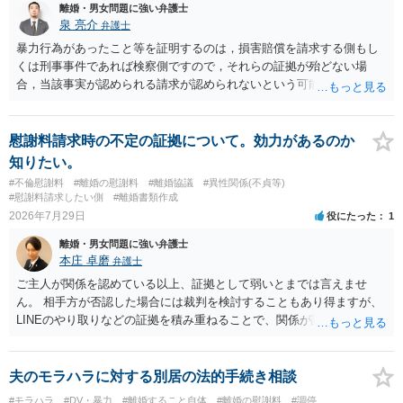
学進学についての父母の認識、父母の学歴・収入・資産状況、進学先
離婚・男女問題に強い弁護士
や費用などを踏まえて個別に検討することになります。公正証書の他
泉 亮介
弁護士
の条項において、養育費の終期についてどのように定められている
暴力行為があったこと等を証明するのは，損害賠償を請求する側もし
か、大学進学に関する定めの有無、「教育費」「進学費用」に関する
くは刑事事件であれば検察側ですので，それらの証拠が殆どない場
定めの有無等について確認する必要があると考えられます。
合，当該事実が認められる請求が認められないという可能性はあるで
しょう。
慰謝料請求時の不定の証拠について。効力があるのか
知りたい。
#不倫慰謝料
#離婚の慰謝料
#離婚協議
#異性関係(不貞等)
#慰謝料請求したい側
#離婚書類作成
2026年7月29日
役にたった
1
離婚・男女問題に強い弁護士
本庄 卓磨
弁護士
ご主人が関係を認めている以上、証拠として弱いとまでは言えませ
ん。 相手方が否認した場合には裁判を検討することもあり得ますが、
LINEのやり取りなどの証拠を積み重ねることで、関係が認定される余
地は十分にあります。 ただし、手元の証拠でどこまで認定できるかは
個別の事情によりますので、お早めに弁護士に相談されることをおす
すめします。
夫のモラハラに対する別居の法的手続き相談
#モラハラ
#DV・暴力
#離婚すること自体
#離婚の慰謝料
#調停