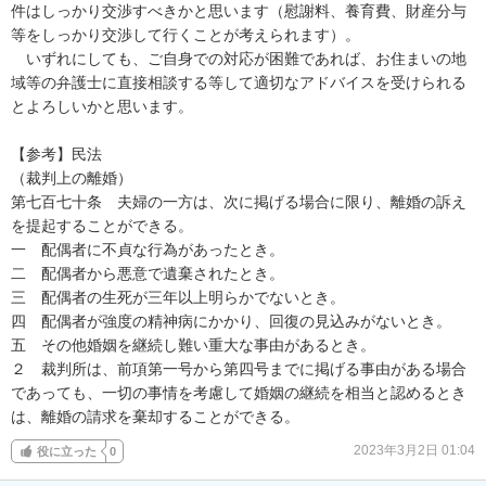
件はしっかり交渉すべきかと思います（慰謝料、養育費、財産分与
等をしっかり交渉して行くことが考えられます）。

　いずれにしても、ご自身での対応が困難であれば、お住まいの地
域等の弁護士に直接相談する等して適切なアドバイスを受けられる
とよろしいかと思います。

【参考】民法

（裁判上の離婚）

第七百七十条　夫婦の一方は、次に掲げる場合に限り、離婚の訴え
を提起することができる。

一　配偶者に不貞な行為があったとき。

二　配偶者から悪意で遺棄されたとき。

三　配偶者の生死が三年以上明らかでないとき。

四　配偶者が強度の精神病にかかり、回復の見込みがないとき。

五　その他婚姻を継続し難い重大な事由があるとき。

２　裁判所は、前項第一号から第四号までに掲げる事由がある場合
であっても、一切の事情を考慮して婚姻の継続を相当と認めるとき
は、離婚の請求を棄却することができる。
2023年3月2日 01:04
役に立った
0