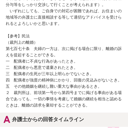
分与等をしっかり交渉して行くことが考えられます）。

　いずれにしても、ご自身での対応が困難であれば、お住まいの
地域等の弁護士に直接相談する等して適切なアドバイスを受けら
れるとよろしいかと思います。

【参考】民法

（裁判上の離婚）

第七百七十条　夫婦の一方は、次に掲げる場合に限り、離婚の訴
えを提起することができる。

一　配偶者に不貞な行為があったとき。

二　配偶者から悪意で遺棄されたとき。

三　配偶者の生死が三年以上明らかでないとき。

四　配偶者が強度の精神病にかかり、回復の見込みがないとき。

五　その他婚姻を継続し難い重大な事由があるとき。

２　裁判所は、前項第一号から第四号までに掲げる事由がある場
合であっても、一切の事情を考慮して婚姻の継続を相当と認める
ときは、離婚の請求を棄却することができる。
弁護士からの回答タイムライン