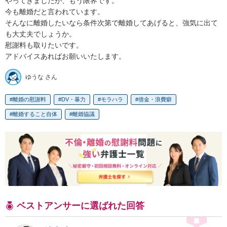
やってきましたが、もう限界です。

今も離婚だと言われています。

そんなに離婚したいなら条件次第で離婚してあげると、強気に出て
も大丈夫でしょうか。

慰謝料も取りたいです。

アドバイスあればお願いいたします。
ゆうな さん
離婚の慰謝料
DV・暴力
モラハラ
借金・浪費癖
離婚すること自体
離婚協議
ベストアンサーに選ばれた回答