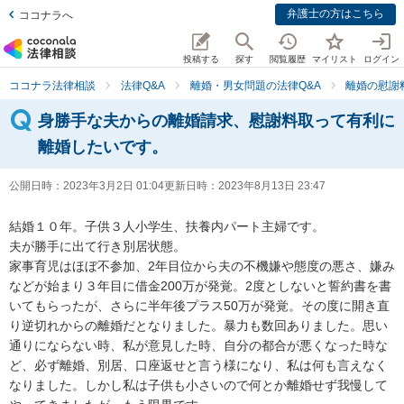
弁護士の方はこちら
ココナラへ
投稿する
探す
閲覧履歴
マイリスト
ログイン
ココナラ法律相談
法律Q&A
離婚・男女問題の法律Q&A
離婚の慰謝
身勝手な夫からの離婚請求、慰謝料取って有利に
離婚したいです。
公開日時：
2023年3月2日 01:04
更新日時：
2023年8月13日 23:47
結婚１０年。子供３人小学生、扶養内パート主婦です。

夫が勝手に出て行き別居状態。

家事育児はほぼ不参加、2年目位から夫の不機嫌や態度の悪さ、嫌み
などが始まり３年目に借金200万が発覚。2度としないと誓約書を書
いてもらったが、さらに半年後プラス50万が発覚。その度に開き直
り逆切れからの離婚だとなりました。暴力も数回ありました。思い
通りにならない時、私が意見した時、自分の都合が悪くなった時な
ど、必ず離婚、別居、口座返せと言う様になり、私は何も言えなく
なりました。しかし私は子供も小さいので何とか離婚せず我慢して