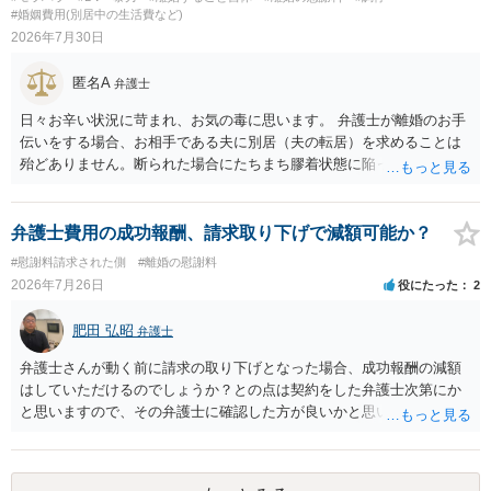
#婚姻費用(別居中の生活費など)
2026年7月30日
匿名A
弁護士
日々お辛い状況に苛まれ、お気の毒に思います。 弁護士が離婚のお手
伝いをする場合、お相手である夫に別居（夫の転居）を求めることは
殆どありません。断られた場合にたちまち膠着状態に陥ってしまうの
と、同居中の依頼者ご本人をますます窮地に陥らせてしまう可能性が
高いためです。 実務的には、ご相談者さまが転居する形で離婚協議等
を進める選択を採らざるを得ないことが圧倒的多数です。
弁護士費用の成功報酬、請求取り下げで減額可能か？
#慰謝料請求された側
#離婚の慰謝料
2026年7月26日
役にたった
2
肥田 弘昭
弁護士
弁護士さんが動く前に請求の取り下げとなった場合、成功報酬の減額
はしていただけるのでしょうか？との点は契約をした弁護士次第にか
と思いますので、その弁護士に確認した方が良いかと思います。ご参
考にしてください。