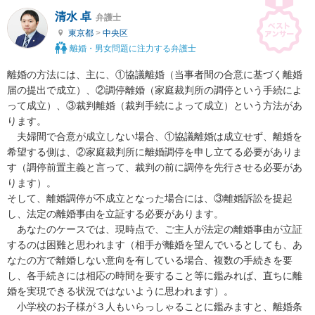
清水 卓
弁護士
東京都
>
中央区
離婚・男女問題に注力する弁護士
離婚の方法には、主に、①協議離婚（当事者間の合意に基づく離婚
届の提出で成立）、②調停離婚（家庭裁判所の調停という手続によ
って成立）、③裁判離婚（裁判手続によって成立）という方法があ
ります。

　夫婦間で合意が成立しない場合、①協議離婚は成立せず、離婚を
希望する側は、②家庭裁判所に離婚調停を申し立てる必要がありま
す（調停前置主義と言って、裁判の前に調停を先行させる必要があ
ります）。

そして、離婚調停が不成立となった場合には、③離婚訴訟を提起
し、法定の離婚事由を立証する必要があります。

　あなたのケースでは、現時点で、ご主人が法定の離婚事由が立証
するのは困難と思われます（相手が離婚を望んでいるとしても、あ
なたの方で離婚しない意向を有している場合、複数の手続きを要
し、各手続きには相応の時間を要すること等に鑑みれば、直ちに離
婚を実現できる状況ではないように思われます）。

　小学校のお子様が３人もいらっしゃることに鑑みますと、離婚条