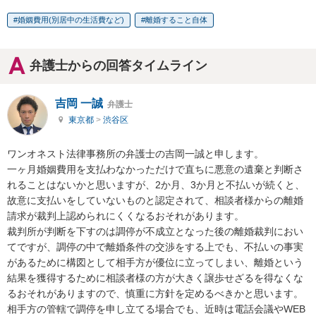
婚姻費用(別居中の生活費など)
離婚すること自体
弁護士からの回答タイムライン
吉岡 一誠
弁護士
東京都
>
渋谷区
ワンオネスト法律事務所の弁護士の吉岡一誠と申します。

一ヶ月婚姻費用を支払わなかっただけで直ちに悪意の遺棄と判断さ
れることはないかと思いますが、2か月、3か月と不払いが続くと、
故意に支払いをしていないものと認定されて、相談者様からの離婚
請求が裁判上認められにくくなるおそれがあります。

裁判所が判断を下すのは調停が不成立となった後の離婚裁判におい
てですが、調停の中で離婚条件の交渉をする上でも、不払いの事実
があるために構図として相手方が優位に立ってしまい、離婚という
結果を獲得するために相談者様の方が大きく譲歩せざるを得なくな
るおそれがありますので、慎重に方針を定めるべきかと思います。

相手方の管轄で調停を申し立てる場合でも、近時は電話会議やWEB