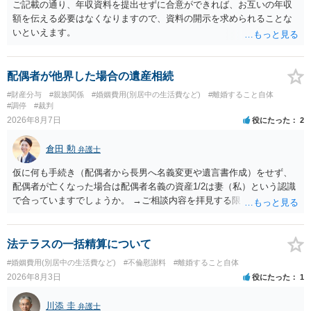
ご記載の通り、年収資料を提出せずに合意ができれば、お互いの年収
額を伝える必要はなくなりますので、資料の開示を求められることな
いといえます。
配偶者が他界した場合の遺産相続
#財産分与
#親族関係
#婚姻費用(別居中の生活費など)
#離婚すること自体
#調停
#裁判
2026年8月7日
役にたった
2
倉田 勲
弁護士
仮に何も手続き（配偶者から長男へ名義変更や遺言書作成）をせず、
配偶者が亡くなった場合は配偶者名義の資産1/2は妻（私）という認識
で合っていますでしょうか。 →ご相談内容を拝見する限りでは、その
認識で合ってはいます。 なお、逆に１/２しか権利がないため、自宅を
完全に所有する場合は、他の相続人に対して自宅の評価額の１/２の代
償金の支払いが必要になります。
法テラスの一括精算について
#婚姻費用(別居中の生活費など)
#不倫慰謝料
#離婚すること自体
2026年8月3日
役にたった
1
川添 圭
弁護士