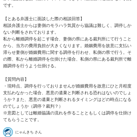
です。

【とある弁護士に面談した際の相談回答】

相談弁護士からは妻側のモラハラ気質から協議は難しく、調停しか
ない判断をされております。

私から離婚調停を起こす場合、妻側の県にある裁判所にて行うこと
から、当方の費用負担が大きくなります。婚姻費用を故意に支払い
滞らせ妻側が婚姻費用に関する調停を行わせ、私側の県で行う。そ
の際、私から離婚調停を仕掛けた場合、私側の県にある裁判所で離
婚調停を行うよう仕掛ける。

【質問内容】

・現時点、調停を行っておりませんが婚姻費用を故意にひと月程度
支払わなかった場合、悪意の遺棄と判断される恐れはないのでしょ
うか？また、悪意の遺棄と判断されるタイミングはどの時点になる
のでしょうか（調停？裁判？）　

※意図としては離婚協議の流れを作ることともしくは調停を仕掛け
てもらうことです。
にゃんきち さん