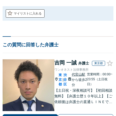
マイリストに入れる
この質問に回答した弁護士
吉岡 一誠
弁護士
東京都
ワンオネスト法律事務所
代官山駅
営業時間：00:00~
東
渋
23:55（土日祝
京
谷
から徒歩2
|
都
区
日）
分
【土日祝・深夜相談可】【初回相談
無料】【弁護士歴１０年以上】【ご
依頼後は弁護士の直通ＬＩＮＥでい
つでも連絡可能】【刑事事件・不動
産トラブル・企業法務・男女トラブ