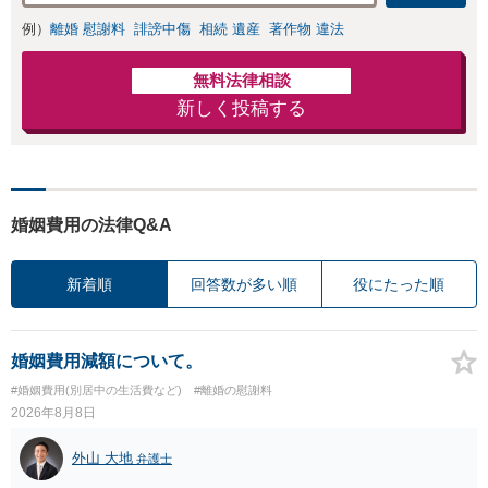
例）
離婚 慰謝料
誹謗中傷
相続 遺産
著作物 違法
無料法律相談
新しく投稿する
婚姻費用の法律Q&A
新着順
回答数が多い順
役にたった順
婚姻費用減額について。
#婚姻費用(別居中の生活費など)
#離婚の慰謝料
2026年8月8日
外山 大地
弁護士