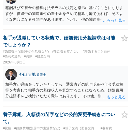
報酬及び立替金の精算は法テラスの決定と指示に基づくことになりま
すが、償還中の関連事件の着手金を含めて精算可能であれば、そのよ
うな内容になる可能性があります。ただし、他の関連事件でも相手方
から金銭を取得できる場合には個別に考える場合もあります。個別事
情によって対応が違いますので、法テラスへお尋ねいただいた方が確
実です。
相手が退職している状態で、婚姻費用分担請求は可能
でしょうか？
#婚姻費用(別居中の生活費など)
#生活費を渡さない
#離婚すること自体
#悪意の遺棄
#調停
#財産分与
2026年8月2日
外山 大地
弁護士
相手方が退職をしていたとしても、通常直近の給与明細や年金受給額
等を考慮して相手方の基礎収入を算定することになるため、婚姻費用
分担請求をご検討いただく意味はあります。 その他、別居の経緯、質
問者様の年収、監護されているお子様がいるかといった事情をふまえ
て、ご検討いただくのが良いかと思います。
養子縁組、入籍後の苗字などの公的変更手続きについ
て。
#親権
#婚姻費用(別居中の生活費など)
#親子交流（面会交流）
#養育費