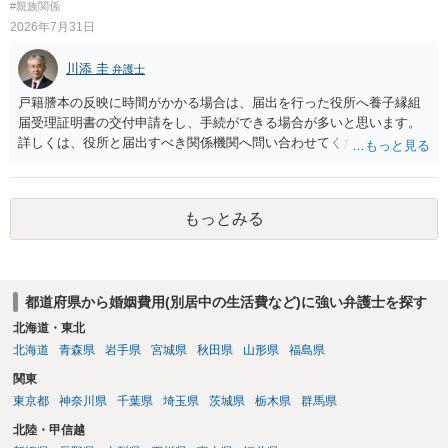
#親族関係
2026年7月31日
川添 圭
弁護士
戸籍謄本の反映に時間がかかる場合は、届出を行った役所へ養子縁組
届受理証明書の交付申請をし、手続ができる場合が多いと思います。
詳しくは、役所と届出すべき関係機関へ問い合わせてください。
もっとみる
都道府県から婚姻費用(別居中の生活費など)に強い弁護士を探す
北海道・東北
北海道
青森県
岩手県
宮城県
秋田県
山形県
福島県
関東
東京都
神奈川県
千葉県
埼玉県
茨城県
栃木県
群馬県
北陸・甲信越