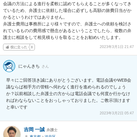
会議の方法による進行を柔軟に認めてもらえることが多くなってき
ているため、弁護士に依頼した場合に必ずしも高額の旅費日当がか
かるというわけではありません。

弁護士費用は事務所により様々ですので、弁護士への依頼を検討さ
れているものの費用感で懸念があるということでしたら、複数の弁
護士に相談をして相見積もりを取ることをお勧めいたします。
2023年3月1日 21:47
役に立った
0
にゃんきち
さん
早々にご回答頂き誠にありがとうございます。電話会議やWEB会
議ならば相手方の管轄へ伺わなく進行を進められるのでしょう
か？以前相談した弁護士の方からは電話会議でも何度か行かなけ
ればわならないことをおっしゃっておりました。ご教示頂けます
と幸いです
2023年3月2日 05:47
吉岡 一誠
弁護士
東京都
>
渋谷区