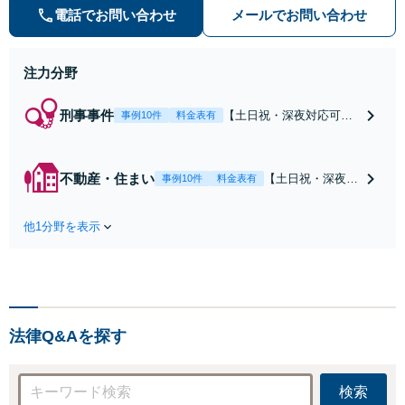
ル・ナイトワークトラブルに注力】
電話でお問い合わせ
メールでお問い合わせ
注力分野
刑事事件
【土日祝・深夜対応可】
事例10件
料金表有
【原則即日介入】迅速な
対応により示談成立・不
起訴を目指します。逮捕
不動産・住まい
【土日祝・深夜相
事例10件
料金表有
勾留されている場合、首
談可】賃貸借にお
都圏近郊は原則即日接見
ける貸主・借主、
可能です。職務質問時に
他1分野を表示
売買における売
お電話いただければ現場
主・買主、その他
臨場も可能です。【初回
仲介・管理等いず
相談無料】
れの立場でも対応
可能【初回相談無
料】
法律Q&Aを探す
検索