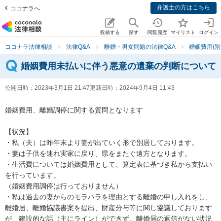
弁護士の方はこちら
ココナラへ
投稿する
探す
閲覧履歴
マイリスト
ログイン
ココナラ法律相談
法律Q&A
離婚・男女問題の法律Q&A
婚姻費用(別
婚姻費用未払いに伴う悪意の遺棄の判断について
公開日時：
2023年3月1日 21:47
更新日時：
2024年9月4日 11:43
婚姻費用、離婚調停に関する質問となります

【状況】

・私（夫）は昨年末より妻が出ていく形で別居しております。

・妻は子供を連れ実家に戻り、県をまたぐ遠方となります。

・生活費については婚姻費用として、算定表に基づき私から支払い
を行っています。

（婚姻費用調停は行っておりません）

・私は過去の妻からのモラハラを理由とする離婚の申し入れをし、
離婚届、離婚協議書案を提出、財産分与等に関し協議しております
が、建設的な話（主にライン）ができず、離婚届の返信がない状況