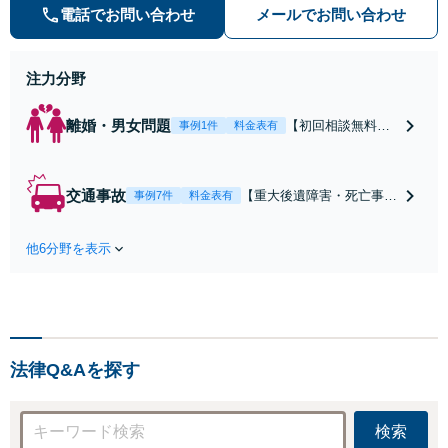
電話でお問い合わせ
メールでお問い合わせ
不安が和らぐとともに、問題解決の
ために前に進むことができます。
注力分野
離婚・男女問題
【初回相談無料】
事例1件
料金表有
【電話・オンライ
ン相談対応】あな
たにとって有利な
交通事故
【重大後遺障害・死亡事案
事例7件
料金表有
条件で離婚ができ
などの実績多数】「被害者
るよう、経験豊富
救済を第一に」一日でも早
な弁護士が多角的
他6分野を表示
く日常を取り戻せるよう、
な視点でアドバイ
私が力になります【初回相
ス「親権・監護
談無料】【電話・オンライ
権・面会交流に実
ン相談対応】「スピード対
績あり」子の引渡
応・納得できる解決を」
し・認知・親子関
「刑事裁判のニーズにも対
係不存在確認など
法律Q&Aを探す
応」【休日・夜間相談可】
もご相談下さい
【子連れ相談可】
検索