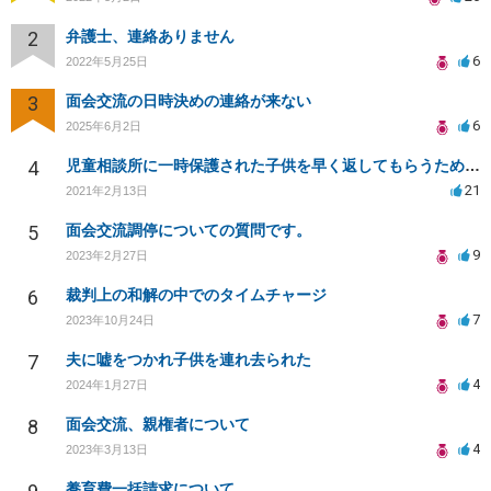
2
弁護士、連絡ありません
6
2022年5月25日
3
面会交流の日時決めの連絡が来ない
6
2025年6月2日
4
児童相談所に一時保護された子供を早く返してもらうために何をしたら良いでしょうか？
21
2021年2月13日
5
面会交流調停についての質問です。
9
2023年2月27日
6
裁判上の和解の中でのタイムチャージ
7
2023年10月24日
7
夫に嘘をつかれ子供を連れ去られた
4
2024年1月27日
8
面会交流、親権者について
4
2023年3月13日
養育費一括請求について