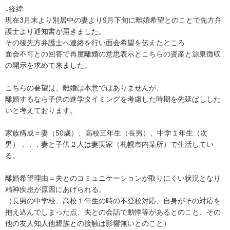
↓経緯

現在3月末より別居中の妻より9月下旬に離婚希望とのことで先方弁
護士より通知書が届きました。

その後先方弁護士へ連絡を行い面会希望を伝えたところ

面会不可との回答で再度離婚の意思表示とこちらの資産と源泉徴収
の開示を求めて来ました。

こちらの要望は、離婚は本意ではありませんが、

離婚するなら子供の進学タイミングを考慮した時期を先延ばしした
いと考えております。

家族構成＝妻（50歳）、高校三年生（長男）、中学１年生（次
男）．．．妻と子供２人は妻実家（札幌市内某所）で生活してい
る。

離婚希望理由＝夫とのコミュニケーションが取りにくい状況となり
精神疾患が原因にあげられる。

（長男の中学校、高校１年生の時の不登校対応、自身がその対応を
抱え込んでしまった点、夫との会話で動悸等があるとのこと、その
他の友人知人他親族との接触は影響無いとのこと）
