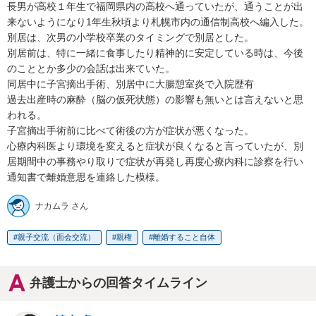
長男が高校１年生で福岡県内の高校へ通っていたが、通うことが出
来ないようになり1年生秋頃より札幌市内の通信制高校へ編入した。

別居は、次男の小学校卒業のタイミングで別居とした。

別居前は、特に一緒に食事したり精神的に安定している時は、今後
のこととか多少の会話は出来ていた。

同居中に子宮摘出手術、別居中に大腸憩室炎で入院歴有

過去出産時の麻酔（脳の仮死状態）の影響も無いとは言えないと思
われる。

子宮摘出手術前に比べて術後の方が症状が悪くなった。

心療内科医より環境を変えると症状が良くなると言っていたが、別
居期間中の事務やり取りで症状が再発し再度心療内科に診察を行い
通知書で離婚意思を連絡した模様。
ナカムラ さん
親子交流（面会交流）
親権
離婚すること自体
弁護士からの回答タイムライン