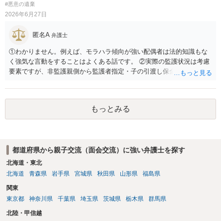
#悪意の遺棄
2026年6月27日
匿名A
弁護士
①わかりません。例えば、モラハラ傾向が強い配偶者は法的知識もな
く強気な言動をすることはよくある話です。 ②実際の監護状況は考慮
要素ですが、非監護親側から監護者指定・子の引渡し保全処分が申し
立てられている期間中の監護状況は、監護期間の判断においては重視
すべきでないというのが実務の考え方ではないかと思います。 ③あな
たが主たる監護者なのであれば監護者指定等の審判が認められる可能
もっとみる
性はあるでしょう。ただ、本案の前に保全処分（仮処分）を先行して
出すことには慎重になる（本案と同時に判断する）事案もあります。
弁護士へ依頼済みであれば、見通しについては担当弁護士の意見が最
も信頼できると思います。
都道府県から親子交流（面会交流）に強い弁護士を探す
北海道・東北
北海道
青森県
岩手県
宮城県
秋田県
山形県
福島県
関東
東京都
神奈川県
千葉県
埼玉県
茨城県
栃木県
群馬県
北陸・甲信越