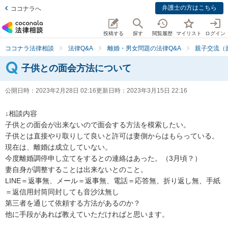
弁護士の方はこちら
ココナラへ
投稿する
探す
閲覧履歴
マイリスト
ログイン
ココナラ法律相談
法律Q&A
離婚・男女問題の法律Q&A
親子交流（
子供との面会方法について
公開日時：
2023年2月28日 02:16
更新日時：
2023年3月15日 22:16
↓相談内容

子供との面会が出来ないので面会する方法を模索したい。

子供とは直接やり取りして良いと許可は妻側からはもらっている。

現在は、離婚は成立していない。

今度離婚調停申し立てをするとの連絡はあった。（3月頃？）

妻自身が調整することは出来ないとのこと。

LINE＝返事無、メール＝返事無、電話＝応答無、折り返し無、手紙
＝返信用封筒同封しても音沙汰無し

第三者を通じて依頼する方法があるのか？

他に手段があれば教えていただければと思います。
