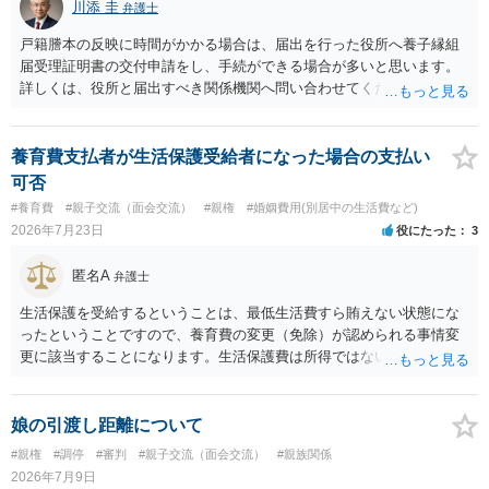
川添 圭
弁護士
戸籍謄本の反映に時間がかかる場合は、届出を行った役所へ養子縁組
届受理証明書の交付申請をし、手続ができる場合が多いと思います。
詳しくは、役所と届出すべき関係機関へ問い合わせてください。
養育費支払者が生活保護受給者になった場合の支払い
可否
#養育費
#親子交流（面会交流）
#親権
#婚姻費用(別居中の生活費など)
2026年7月23日
役にたった
3
匿名A
弁護士
生活保護を受給するということは、最低生活費すら賄えない状態にな
ったということですので、養育費の変更（免除）が認められる事情変
更に該当することになります。生活保護費は所得ではないので、「保
護費から養育費を支払え」という結論にはなりません。ただ、実際に
支払った場合に返還請求権が認められたり役所から何らかのペナルテ
ィが課されたりするわけではなく、「残りのお金で自己責任で生活せ
娘の引渡し距離について
よ」ということになるので、生活保護を受給することになった時はす
#親権
#調停
#審判
#親子交流（面会交流）
#親族関係
みやかに合意のための話し合いあるいは調停申立てをすべきでしょ
2026年7月9日
う。