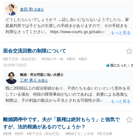
倉田 勲
弁護士
どうしたらいいでしょうか？ →話し合いにならないようでしたら、家
庭裁判所では子どもの引渡しの手続きがありますので、その手続きを
利用なさってください。 https://www.courts.go.jp/saiban/syurui/syurui
_kazi/kazi_07_09/index.html
面会交流回数の制限について
#親子交流（面会交流）
#性格の不一致
#審判
#裁判
2026年7月6日
役にたった
2
離婚・男女問題に強い弁護士
三村 勇人
弁護士
既に200回以上の宿泊実績があり、子供たちも会いたいという意向を示
している場合、特段の障害事由がないのであれば、前妻による急激な
制限は、子の利益の観点から不当とされる可能性が高いと考えられま
す。 審判においては、これまでの実績を踏まえ、子供の成長に応じた
面会交流となることが期待できるかと思われます。
離婚調停中です。夫が「親権は絶対もらう」と強気で
すが、法的根拠があるのでしょうか？
#親権
#調停
#親子交流（面会交流）
#離婚すること自体
#育児放棄