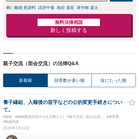
例）
離婚 慰謝料
誹謗中傷
相続 遺産
著作物 違法
無料法律相談
新しく投稿する
親子交流（面会交流）の法律Q&A
新着順
回答数が多い順
役にたった順
養子縁組、入籍後の苗字などの公的変更手続きについ
て。
#親権
#婚姻費用(別居中の生活費など)
#親子交流（面会交流）
#養育費
#親族関係
2026年7月31日