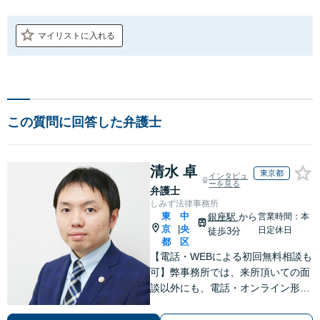
マイリストに入れる
この質問に回答した弁護士
清水 卓
東京都
インタビュ
ーを見る
弁護士
しみず法律事務所
東
中
銀座駅
から
営業時間：本
京
央
|
日定休日
徒歩3分
都
区
【電話・WEBによる初回無料相談も
可】弊事務所では、来所頂いての面
談以外にも、電話・オンライン形式
での初回無料相談も実施中。すぐに
弁護士にご相談頂くことで、今のご