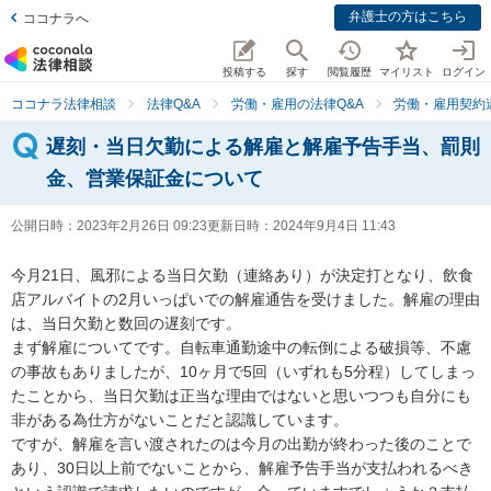
弁護士の方はこちら
ココナラへ
投稿する
探す
閲覧履歴
マイリスト
ログイン
ココナラ法律相談
法律Q&A
労働・雇用の法律Q&A
労働・雇用契約
遅刻・当日欠勤による解雇と解雇予告手当、罰則
金、営業保証金について
公開日時：
2023年2月26日 09:23
更新日時：
2024年9月4日 11:43
今月21日、風邪による当日欠勤（連絡あり）が決定打となり、飲食
店アルバイトの2月いっぱいでの解雇通告を受けました。解雇の理由
は、当日欠勤と数回の遅刻です。

まず解雇についてです。自転車通勤途中の転倒による破損等、不慮
の事故もありましたが、10ヶ月で5回（いずれも5分程）してしまっ
たことから、当日欠勤は正当な理由ではないと思いつつも自分にも
非がある為仕方がないことだと認識しています。

ですが、解雇を言い渡されたのは今月の出勤が終わった後のことで
あり、30日以上前でないことから、解雇予告手当が支払われるべき