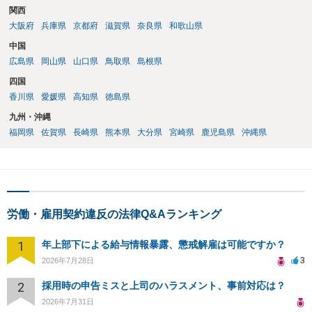
関西
大阪府
兵庫県
京都府
滋賀県
奈良県
和歌山県
中国
広島県
岡山県
山口県
鳥取県
島根県
四国
香川県
愛媛県
高知県
徳島県
九州・沖縄
福岡県
佐賀県
長崎県
熊本県
大分県
宮崎県
鹿児島県
沖縄県
労働・雇用契約違反の法律Q&Aランキング
1
年上部下による給与情報暴露、懲戒解雇は可能ですか？
3
2026年7月28日
2
採用時の申告ミスと上司のハラスメント、事前対応は？
2026年7月31日