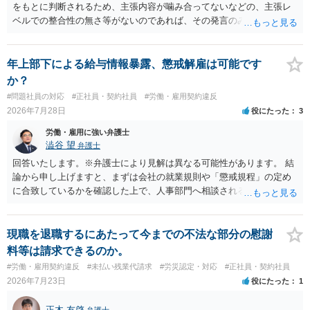
をもとに判断されるため、主張内容が噛み合ってないなどの、主張レ
ベルでの整合性の無さ等がないのであれば、その発言のみで大きく不
利になるということはないように思われます。
年上部下による給与情報暴露、懲戒解雇は可能です
か？
#問題社員の対応
#正社員・契約社員
#労働・雇用契約違反
2026年7月28日
役にたった
3
労働・雇用に強い弁護士
澁谷 望
弁護士
回答いたします。※弁護士により見解は異なる可能性があります。 結
論から申し上げますと、まずは会社の就業規則や「懲戒規程」の定め
に合致しているかを確認した上で、人事部門へ相談されることが最優
先となります。 その上で、いきなりの懲戒解雇は法的ハードルが高い
ものの、重い懲戒処分の対象には十分なり得ます。 名誉や評価の回復
については、会社側に「部下の不正行為による情報漏洩」と正式に認
現職を退職するにあたって今までの不法な部分の慰謝
定させ、誤認した他部署への適切なフォローや周知を求めるのが有効
料等は請求できるのか。
です。 あるいは、懲戒があったことを社内で周知される手続があるの
#労働・雇用契約違反
#未払い残業代請求
#労災認定・対応
#正社員・契約社員
ならば、それにより軽微ながら回復はできるかもしれません。 さらに
2026年7月23日
役にたった
1
個人としても、相手に対してプライバシー侵害等に基づく損害賠償
（慰謝料）を請求する選択肢がありえます（ただし、金額は多額にな
正木 友啓
弁護士