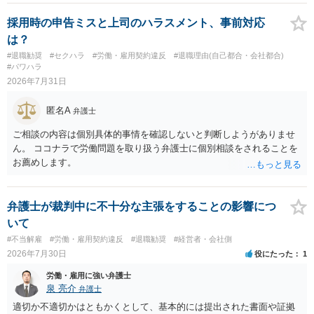
務上よくあるからといって当然に適法という意味ではなく、実際の損
害との対応関係や合理性が重要です。 ・違約金に上限がなくても、常
採用時の申告ミスと上司のハラスメント、事前対応
に有効になるわけではありません。契約が労働契約に近い実態なら労
は？
基法16条で無効となる余地があり、そうでなくても、金額が事務所の
#退職勧奨
#セクハラ
#労働・雇用契約違反
#退職理由(自己都合・会社都合)
損害と比べて過大なら無効や減額が争点になります。 ・契約前の修正
#パワハラ
交渉は一般的です。 交渉の方向としては、上限額を設ける、実損害ベ
2026年7月31日
ースにする、算定根拠を明確化する、違約金ではなく「合理的な実
費・未回収費用のみ」に限定する、などが典型です。 ・弁護士に契約
匿名A
弁護士
前に契約書の内容をレビューしてもらう価値は十分にあると思われま
す。 争点は、契約類型が雇用か業務委託か、実態として労働者性があ
ご相談の内容は個別具体的事情を確認しないと判断しようがありませ
るか、解除事由が双方にどう定められているか、違約金の算定根拠が
ん。 ココナラで労働問題を取り扱う弁護士に個別相談をされることを
合理的か、という複数論点に分かれます。契約前なら、交渉のパワー
お薦めします。
バランスの問題もありますが、修正余地があるうえ、後から争うより
コストを抑えやすいので、資料等を持参の上弁護士に確認されること
をお勧めします。 ・事務所側の解除でも、解除理由によってはタレン
弁護士が裁判中に不十分な主張をすることの影響につ
ト側に損害賠償が発生する建付けになっていることはあります。ただ
いて
し、事務所側が一方的に解除したのにタレントへ違約金を課す設計
#不当解雇
#労働・雇用契約違反
#退職勧奨
#経営者・会社側
は、合理性や対価性を欠くとして争いやすいです。逆に、タレント側
2026年7月30日
役にたった
1
の重大な契約違反がある場合は、実損害の範囲で請求される可能性は
あります。
労働・雇用に強い弁護士
泉 亮介
弁護士
適切か不適切かはともかくとして、基本的には提出された書面や証拠