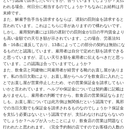
という認識で請求したいのですが、合っていますでしょうか？支払
われる場合、何日分に相当するのでしょうか？ちなみにお給料は月
末締です。

また、解雇予告手当を請求するならば、遅刻の罰則金を請求すると
言われています。これはこちらに非がありますので構わないです。
しかし、雇用契約書には1回の遅刻での罰則金が1日の平均賃金より
も高い金額での天引き額が示されています。この場合、労基法91
条・16条に違反しており、13条によってこの部分の契約は無効にな
るものだと認識しています。雇用者は自分で定めた額を請求できる
と思っていますが、正しい天引き額を雇用者に伝えるべきだと思っ
ています。この認識は合っていますでしょうか？

また、飲食店と同建物に同雇用者が経営する靴のお直し屋がありま
す。私の当日欠勤により、お直し屋からヘルプを飲食店に入れたこ
とでお直し屋が営業停止したため、その営業保証金を請求してもい
いかと言われています。ヘルプや保証金については契約書に記載は
ありませんし、雇用者の判断ですから、飲食店の営業保証ならまだ
しも、お直し屋については此方側は無関係だという認識です。風邪
での当日欠勤でも保証金を請求されるものなのでしょうか？保証金
を支払う必要はないという認識ですが、支払わなければならないの
でしょうか？ヘルプが入ったことにより、飲食店の営業は問題なく
行われたと思われます。（完全予約制の店ですのでお客様の人数の