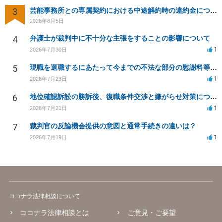
3
芸能事務所との専属契約における中途解約時の違約金について相談したいです
2026年8月5日
4
弁護士が裁判中に不十分な主張をすることの影響について
1
2026年7月30日
5
現職を退職するにあたって今までの不法な部分の慰謝料等は請求できるのか。
1
2026年7月23日
6
地位確認訴訟の勝訴後、復職条件交渉と嫌がらせ対策について
1
2026年7月21日
7
裁判官の反論機会提供の意図と通常手続きの違いは？
1
2026年7月19日
ココナラ法律相談について
ココナラ法律相談とは
ご意見・ご要望