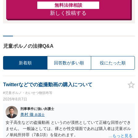
無料法律相談
新しく投稿する
児童ポルノの法律Q&A
新着順
回答数が多い順
役にたった順
Twitterなどでの盗撮動画の購入について
#児童ポルノ・わいせつ物頒布等
2026年8月7日
刑事事件に強い弁護士
奥村 徹
弁護士
女子高生などの盗撮動画 というのが漠然としていて正確な回答ができ
ません。 一般論としては、裸とか性交場面であれば購入者は児童ポル
ノ単純所持罪（7条1項）を疑われます。