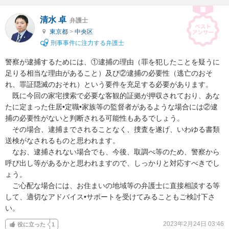
清水 卓
弁護士
東京都
>
中央区
刑事事件に注力する弁護士
警察が逮捕するためには、①逮捕の理由（罪を犯したことを疑うに
足りる相当な理由があること）及び②逮捕の必要性（逃亡のおそ
れ、罪証隠滅のおそれ）という要件を充足する必要があります。

　既に今回の家宅捜索で必要な客観的証拠が押収されており、あな
たに定まった住居•定職•家族等の監督者があるような場合には②逮
捕の必要性がないと判断される可能性もあるでしょう。

　その場合、逮捕までされることなく、捜査を遂げ、いわゆる書類
送検がなされるものと思われます。

　なお、逮捕されない場合でも、今後、取調べ等のため、警察から
呼び出し等があるかと思われますので、しっかりと対応すべきでし
ょう。

　ご心配な場合には、お住まいの地域等の弁護士に直接相談する等
して、適切なアドバイス•サポートを受けてみることもご検討下さ
い。
2023年2月24日 03:46
役に立った
1