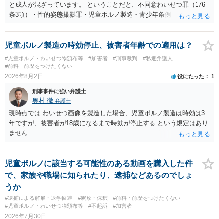
と成人が混ざっています。 ということだと、不同意わいせつ罪（176
条3項）・性的姿態撮影罪・児童ポルノ製造・青少年条例違反（わいせ
つ行為 児童ポルノ要求）などが検討されます。 重い罪もあるの
で、警察にバレれば、それなりの捜査を受けるでしょう。
児童ポルノ製造の時効停止、被害者年齢での適用は？
#児童ポルノ・わいせつ物頒布等
#加害者
#刑事裁判
#私選弁護人
#前科・前歴をつけたくない
2026年8月2日
役にたった
1
刑事事件に強い弁護士
奥村 徹
弁護士
現時点では わいせつ画像を製造した場合、児童ポルノ製造は時効は3
年ですが、被害者が18歳になるまで時効が停止する という規定はあり
ません
児童ポルノに該当する可能性のある動画を購入した件
で、家族や職場に知られたり、逮捕などあるのでしょ
うか
#逮捕による解雇・退学回避
#釈放・保釈
#前科・前歴をつけたくない
#児童ポルノ・わいせつ物頒布等
#不起訴
#加害者
2026年7月30日