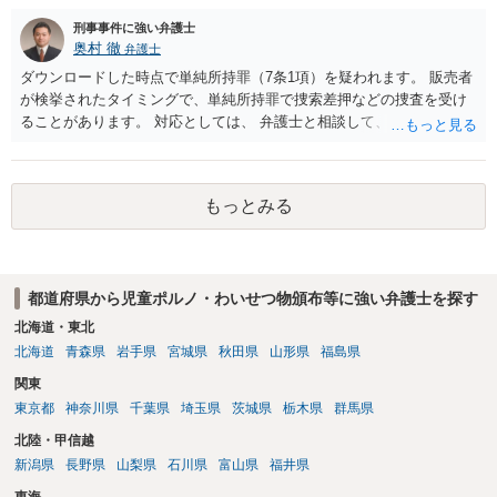
刑事事件に強い弁護士
奥村 徹
弁護士
ダウンロードした時点で単純所持罪（7条1項）を疑われます。 販売者
が検挙されたタイミングで、単純所持罪で捜索差押などの捜査を受け
ることがあります。 対応としては、 弁護士と相談して、 児童ポルノ
と知らなかったという弁解を厚くした書面を作成してもらい 警察に相
談しておく などが考えられます。
もっとみる
都道府県から児童ポルノ・わいせつ物頒布等に強い弁護士を探す
北海道・東北
北海道
青森県
岩手県
宮城県
秋田県
山形県
福島県
関東
東京都
神奈川県
千葉県
埼玉県
茨城県
栃木県
群馬県
北陸・甲信越
新潟県
長野県
山梨県
石川県
富山県
福井県