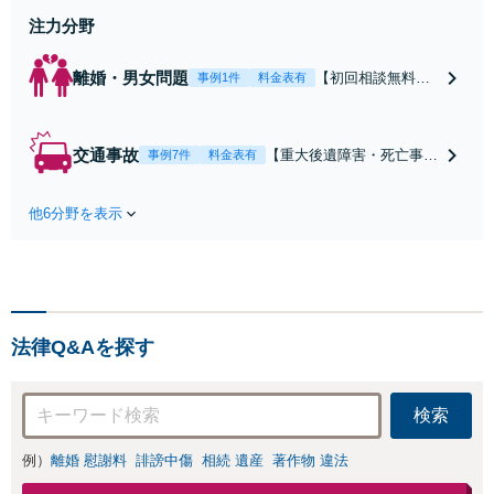
注力分野
離婚・男女問題
【初回相談無料】
事例1件
料金表有
【電話・オンライ
ン相談対応】あな
たにとって有利な
交通事故
【重大後遺障害・死亡事案
事例7件
料金表有
条件で離婚ができ
などの実績多数】「被害者
るよう、経験豊富
救済を第一に」一日でも早
な弁護士が多角的
他6分野を表示
く日常を取り戻せるよう、
な視点でアドバイ
私が力になります【初回相
ス「親権・監護
談無料】【電話・オンライ
権・面会交流に実
ン相談対応】「スピード対
績あり」子の引渡
応・納得できる解決を」
し・認知・親子関
「刑事裁判のニーズにも対
係不存在確認など
法律Q&Aを探す
応」【休日・夜間相談可】
もご相談下さい
【子連れ相談可】
検索
例）
離婚 慰謝料
誹謗中傷
相続 遺産
著作物 違法