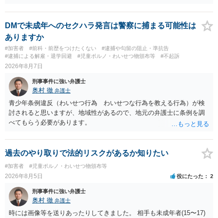
DMで未成年へのセクハラ発言は警察に捕まる可能性は
ありますか
#加害者
#前科・前歴をつけたくない
#逮捕や勾留の阻止・準抗告
#逮捕による解雇・退学回避
#児童ポルノ・わいせつ物頒布等
#不起訴
2026年8月7日
刑事事件に強い弁護士
奥村 徹
弁護士
青少年条例違反（わいせつ行為 わいせつな行為を教える行為）が検
討されると思いますが、地域性があるので、地元の弁護士に条例を調
べてもらう必要があります。
過去のやり取りで法的リスクがあるか知りたい
#加害者
#児童ポルノ・わいせつ物頒布等
2026年8月5日
役にたった
2
刑事事件に強い弁護士
奥村 徹
弁護士
時には画像等を送りあったりしてきました。 相手も未成年者(15〜17)