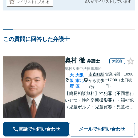
3人が
マイリストしています
マイリストに入れる
この質問に回答した弁護士
奥村 徹
弁護士
大阪府
奥村＆田中法律事務所
南森町駅
営業時間：10:00
大
大阪
~17:00（土日祝
阪
市北
から徒歩
|
府
区
日）
7分
【簡易相談無料】性犯罪（不同意わ
いせつ・性的姿態撮影罪）・福祉犯
（児童ポルノ・児童買春・児童福祉
法・青少年条例）・ネット犯罪（名
誉毀損・わいせつ物・不正アクセス
等）に非常に詳しい弁護士です
電話でお問い合わせ
メールでお問い合わせ