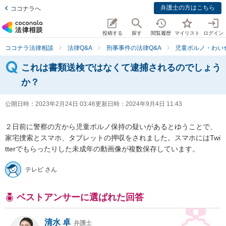
弁護士の方はこちら
ココナラへ
投稿する
探す
閲覧履歴
マイリスト
ログイン
ココナラ法律相談
法律Q&A
刑事事件の法律Q&A
児童ポルノ・わい
これは書類送検ではなくて逮捕されるのでしょう
か？
公開日時：
2023年2月24日 03:46
更新日時：
2024年9月4日 11:43
２日前に警察の方から児童ポルノ保持の疑いがあるとゆうことで、
家宅捜索とスマホ、タブレットの押収をされました。スマホにはTwi
tterでもらったりした未成年の動画像が複数保存しています。
テレビ さん
ベストアンサーに選ばれた回答
清水 卓
弁護士