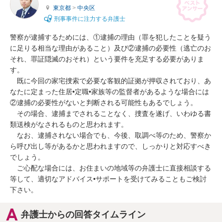
東京都
>
中央区
刑事事件に注力する弁護士
警察が逮捕するためには、①逮捕の理由（罪を犯したことを疑う
に足りる相当な理由があること）及び②逮捕の必要性（逃亡のお
それ、罪証隠滅のおそれ）という要件を充足する必要がありま
す。

　既に今回の家宅捜索で必要な客観的証拠が押収されており、あ
なたに定まった住居•定職•家族等の監督者があるような場合には
②逮捕の必要性がないと判断される可能性もあるでしょう。

　その場合、逮捕までされることなく、捜査を遂げ、いわゆる書
類送検がなされるものと思われます。

　なお、逮捕されない場合でも、今後、取調べ等のため、警察か
ら呼び出し等があるかと思われますので、しっかりと対応すべき
でしょう。

　ご心配な場合には、お住まいの地域等の弁護士に直接相談する
等して、適切なアドバイス•サポートを受けてみることもご検討
下さい。
弁護士からの回答タイムライン