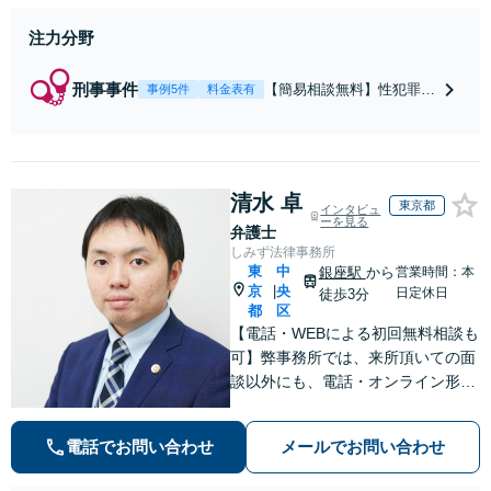
注力分野
刑事事件
【簡易相談無料】性犯罪
事例5件
料金表有
（不同意性交・不同意わい
せつ）・福祉犯（児童ポル
ノ・児童買春・児童福祉
法・青少年条例）・ネット
清水 卓
犯罪（名誉毀損・わいせつ
東京都
インタビュ
物・不正アクセス・リベン
ーを見る
弁護士
ジポルノ罪等）に非常に詳
しみず法律事務所
しい弁護士です
東
中
銀座駅
から
営業時間：本
京
央
|
日定休日
徒歩3分
都
区
【電話・WEBによる初回無料相談も
可】弊事務所では、来所頂いての面
談以外にも、電話・オンライン形式
での初回無料相談も実施中。すぐに
弁護士にご相談頂くことで、今のご
電話でお問い合わせ
メールでお問い合わせ
不安が和らぐとともに、問題解決の
ために前に進むことができます。