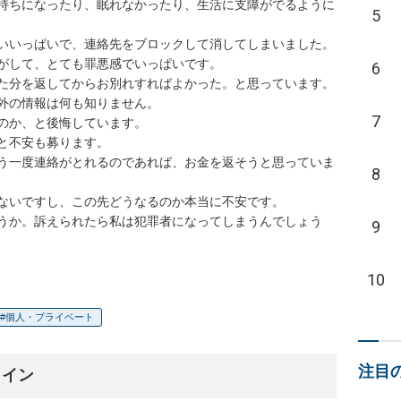
持ちになったり、眠れなかったり、生活に支障がでるように
5
いいっぱいで、連絡先をブロックして消してしまいました。

がして、とても罪悪感でいっぱいです。

6
た分を返してからお別れすればよかった。と思っています。

外の情報は何も知りません。

7
のか、と後悔しています。

と不安も募ります。

う一度連絡がとれるのであれば、お金を返そうと思っていま
8
ないですし、この先どうなるのか本当に不安です。

うか。訴えられたら私は犯罪者になってしまうんでしょう
9
10
個人・プライベート
注目
ライン