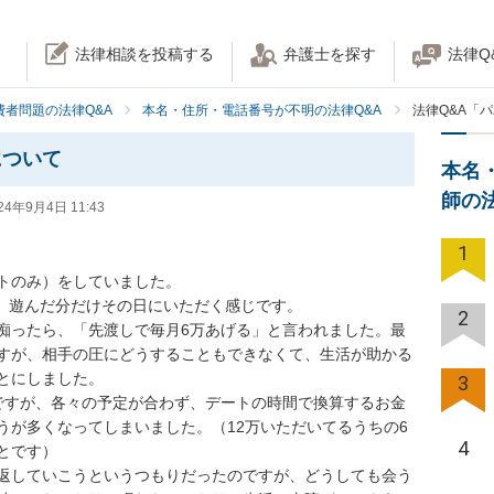
法律相談を投稿する
弁護士を探す
法律Q
費者問題の法律Q&A
本名・住所・電話番号が不明の法律Q&A
法律Q&A「
について
本名
師の
24年9月4日 11:43
1
トのみ）をしていました。

た。遊んだ分だけその日にいただく感じです。

2
痴ったら、「先渡しで毎月6万あげる」と言われました。最
すが、相手の圧にどうすることもできなくて、生活が助かる
にしました。

3
ですが、各々の予定が合わず、デートの時間で換算するお金
うが多くなってしまいました。（12万いただいてるうちの6
4
です）

返していこうというつもりだったのですが、どうしても会う