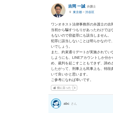
吉岡 一誠
弁護士
東京都
>
渋谷区
ワンオネスト法律事務所の弁護士の吉岡
当初から騙すつもりがあったわけでは
もないので窃盗罪にも該当しません。

犯罪に該当しないことは明らかなので
いでしょう。

また、約束通りデートが実施されてい
しようにも、LINEアカウントしか分
め、裁判を起こすこともできず、諦めざ
したがって、刑事上も民事上も、特段
いて良いかと思います。

ご参考になれば幸いです。
役に立った
0
abc
さん