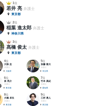
1
位
若井 亮
弁護士
東京都
2
位
稲葉 進太郎
弁護士
神奈川県
3
位
髙橋 俊太
弁護士
東京都
4
5
位
位
川添 圭
加藤 善大
弁護士
弁護士
大阪府
埼玉県
6
7
位
位
泉 亮介
竹本 真紀
弁護士
弁護士
東京都
愛知県
8
9
位
位
大橋 卓生
三村 勇人
弁護士
弁護士
東京都
東京都