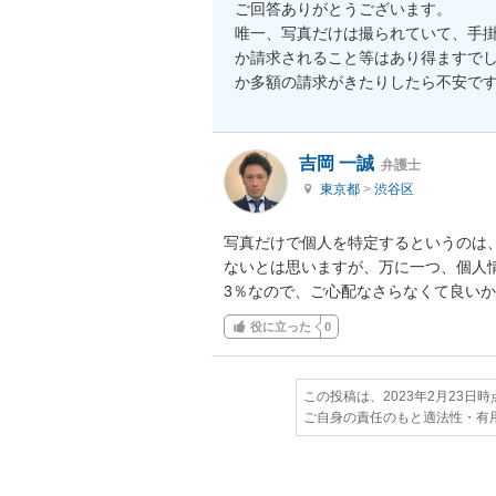
ご回答ありがとうございます。

唯一、写真だけは撮られていて、手
か請求されること等はあり得ますでし
か多額の請求がきたりしたら不安で
吉岡 一誠
弁護士
東京都
>
渋谷区
写真だけで個人を特定するというのは、
ないとは思いますが、万に一つ、個人
3％なので、ご心配なさらなくて良い
役に立った
0
この投稿は、2023年2月23日
ご自身の責任のもと適法性・有