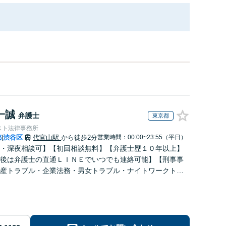
一誠
弁護士
東京都
スト法律事務所
都
渋谷区
代官山駅
から徒歩2分
営業時間：00:00~23:55（平日）
|
・深夜相談可】【初回相談無料】【弁護士歴１０年以上】
後は弁護士の直通ＬＩＮＥでいつでも連絡可能】【刑事事
産トラブル・企業法務・男女トラブル・ナイトワークトラ
力】