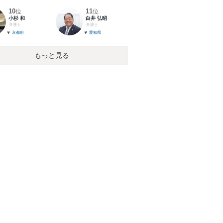
10
11
位
位
小杉 和
白井 弘昭
弁護士
弁護士
京都府
愛知県
もっと見る