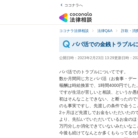
ココナラへ
ココナラ法律相談
法律Q&A
詐欺・消
パパ活での金銭トラブル
公開日時：
2023年2月23日 13:29
更新日時：
20
パパ活でのトラブルについてです。

数か月間同じ方とパパ活（お食事・デー
報酬は時給換算で、1時間4000円でし
ですが生活が苦しいと相談、というか愚
初はそんなことできない、と断ったので
のも事実ですし、先渡しの条件で会うこと
2ヶ月ほど先渡しでお金をいただいたの
より、先払いでいただいているお金のほ
万円分しか消化できていないみたいなこと
今後も続けてなんとか多くもらってる分