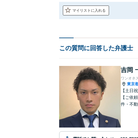
マイリストに入れる
この質問に回答した弁護士
吉岡 
ワンオネ
東京
【土日祝
【ご依頼
件・不動
ブルに注