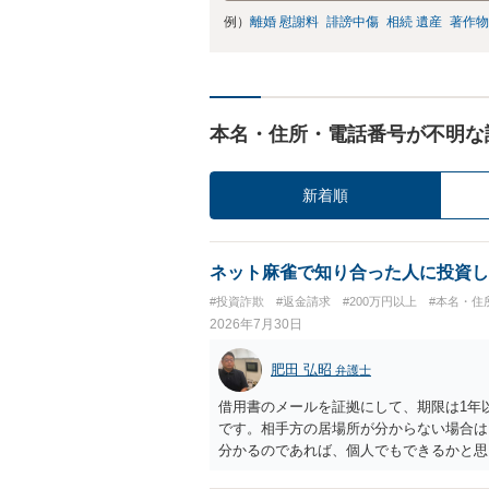
例）
離婚 慰謝料
誹謗中傷
相続 遺産
著作物
本名・住所・電話番号が不明な
新着順
ネット麻雀で知り合った人に投資し
#投資詐欺
#返金請求
#200万円以上
#本名・住
2026年7月30日
肥田 弘昭
弁護士
借用書のメールを証拠にして、期限は1年
です。相手方の居場所が分からない場合は
分かるのであれば、個人でもできるかと思