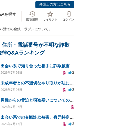
弁護士の方はこちら
&Aを探す
閲覧履歴
マイリスト
ログイン
パパ活での金銭トラブルについて」
・住所・電話番号が不明な詐欺
法律Q&Aランキング
出会い系で知り合った相手に詐欺被害、免許証の悪用リスクと対策。
2
2026年7月26日
未成年者との不適切なやり取りが法に触れる可能性と対処法
2
2026年7月26日
男性からの脅迫と窃盗疑いについての法的対処法
2026年7月27日
出会い系での交際詐欺被害、身元特定と返金請求の方法は？
3
2026年7月17日