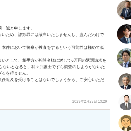
一誠と申します。

ないため、詐欺罪には該当いたしませんし、盗んだわけで
、本件において警察が捜査をするという可能性は極めて低
ないとして、相手方が相談者様に対して6万円の返還請求を
からないとなると、我々弁護士ですら調査のしようがないた
るを得ません。

責任追及を受けることはないでしょうから、ご安心いただ
2023年2月23日 13:29