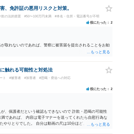
害、免許証の悪用リスクと対策。
詐欺の法的措置
#50〜100万円未満
#本名・住所・電話番号が不明
役にたった
2
絡が取れないのであれば、警察に被害届を提出されることをお勧
に触れる可能性と対処法
ート
#被害者
#加害者
#恐喝・脅迫への対応
役にたった
2
人が、保護者だという確認もできないので 詐欺・恐喝の可能性
未満であれば、 内容は電子マナーを送ってくれたら自慰行為な
たやりとりでした。 自分は動画の尺は10分ほど、服を着たまま
求された金額(1000円程度)の電子マネーを送信してしまいま