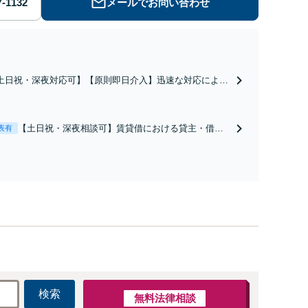
メールでお問い合わせ
土日祝・深夜対応可】【原則即日介入】迅速な対応により
談成立・不起訴を目指します。逮捕勾留されている場合、
都圏近郊は原則即日接見可能です。職務質問時にお電話い
だければ現場臨場も可能です。【初回相談無料】
【土日祝・深夜相談可】賃貸借における貸主・借
表有
主、売買における売主・買主、その他仲介・管理等
いずれの立場でも対応可能【初回相談無料】
検索
無料法律相談