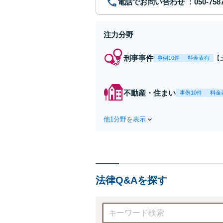
電話でお問い合わせ
注力分野
刑事事件
【
事例10件
料金表有
示
首
た
不動産・住まい
事例10件
料金
他1分野を表示
法律Q&Aを探す