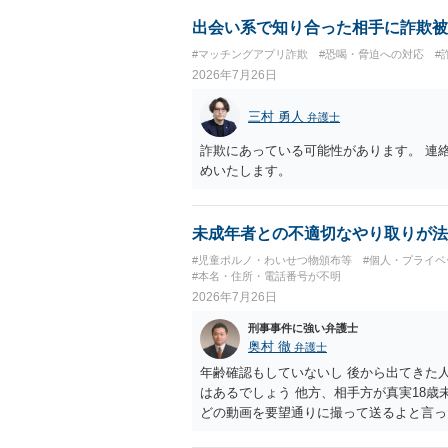
出会い系で知り合った相手に詐欺被
#マッチングアプリ詐欺
#恐喝・脅迫への対応
#
2026年7月26日
三村 勇人
弁護士
詐欺にあっている可能性があります。 連
めいたします。
未成年者との不適切なやり取りが法
#児童ポルノ・わいせつ物頒布等
#個人・プライベ
#本名・住所・電話番号が不明
2026年7月26日
刑事事件に強い弁護士
奥村 徹
弁護士
年齢確認もしていないし 後から出てきた
はあるでしょう 他方、相手方が真実18歳
どの動画を要望通りに撮って送るよと言っ
で胸を触って欲しい、などの要望をして、要