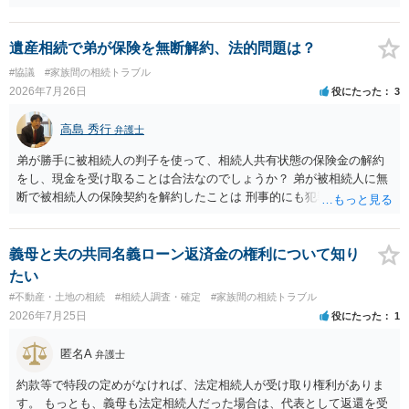
遺産相続で弟が保険を無断解約、法的問題は？
#協議
#家族間の相続トラブル
2026年7月26日
役にたった
3
高島 秀行
弁護士
弟が勝手に被相続人の判子を使って、相続人共有状態の保険金の解約
をし、現金を受け取ることは合法なのでしょうか？ 弟が被相続人に無
断で被相続人の保険契約を解約したことは 刑事的にも犯罪となる可能
性があり、民事的には無効だと思います。 保険会社で解約の際に提出
された書類のコピーを取得して、弁護士に面談で詳しい事情を話して
相談 されたら良いと思います。
義母と夫の共同名義ローン返済金の権利について知り
たい
#不動産・土地の相続
#相続人調査・確定
#家族間の相続トラブル
2026年7月25日
役にたった
1
匿名A
弁護士
約款等で特段の定めがなければ、法定相続人が受け取り権利がありま
す。 もっとも、義母も法定相続人だった場合は、代表として返還を受