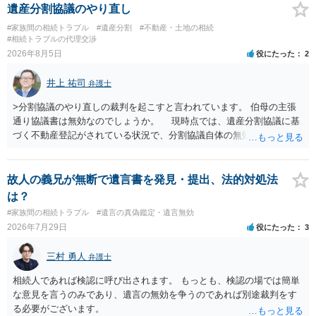
遺産分割協議のやり直し
#家族間の相続トラブル
#遺産分割
#不動産・土地の相続
#相続トラブルの代理交渉
2026年8月5日
役にたった
2
井上 祐司
弁護士
>分割協議のやり直しの裁判を起こすと言われています。 伯母の主張
通り協議書は無効なのでしょうか。 現時点では、遺産分割協議に基
づく不動産登記がされている状況で、分割協議自体の無効を裁判所が
認めたわけではないので、分割協議の効力に影響はありません。 先
方の訴訟の主張及び立証次第ですが、 ・御祖母様の認知能力に関する
医師の意見書、筆跡鑑定 が提出されればその効力が否定される可能性
故人の義兄が無断で遺言書を発見・提出、法的対処法
はありますが、 ・伯母様自身が分割協議に加わっていること ・御祖母
は？
様の意に反する遺産分割協議を行う実益が誰にあったかの立証が困難
#家族間の相続トラブル
#遺言の真偽鑑定・遺言無効
であること からすると、実際に遺産分割協議の効力が否定される可能
2026年7月29日
役にたった
3
性はそれほど高くない（立証のハードルは非常に高い）ということが
言えると思います。
三村 勇人
弁護士
相続人であれば検認に呼び出されます。 もっとも、検認の場では簡単
な意見を言うのみであり、遺言の無効を争うのであれば別途裁判をす
る必要がございます。