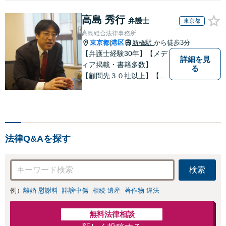
高島 秀行
弁護士
東京都
高島総合法律事務所
東京都
港区
新橋駅
から徒歩3分
|
【弁護士経験30年】【メデ
詳細を見
ィア掲載・書籍多数】
る
【顧問先３０社以上】【相
続・遺言関連書籍出版】
【年間相続案件20件以上】
ベテラン弁護士と若手の優
秀な弁護士で多様なニーズ
にお応えします。相続・遺
法律Q&Aを探す
産分割、遺留分問題でお困
りの方は是非一度ご相談く
ださい！
検索
例）
離婚 慰謝料
誹謗中傷
相続 遺産
著作物 違法
無料法律相談