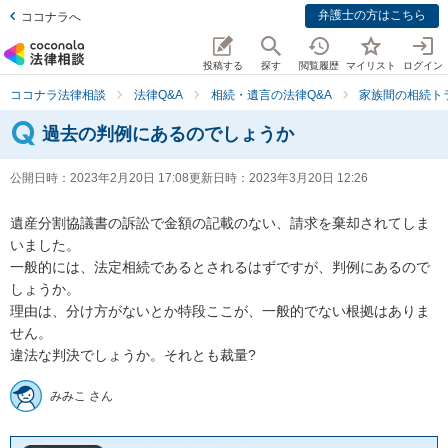
弁護士の方はこちら
ココナラへ
投稿する
探す
閲覧履歴
マイリスト
ログイン
ココナラ法律相談
法律Q&A
相続・遺言の法律Q&A
家族間の相続ト
過去の判例にあるのでしょうか
公開日時：
2023年2月20日 17:08
更新日時：
2023年3月20日 12:26
遺産分割協議書の訴訟で金額の記載のない、請求を棄却されてしま
いました。

一般的には、法定相続であるとされるはずですが、判例にあるので
しょうか。

理由は、分け方がないとか特段ここが、一般的でない根拠はありま
せん。

違法な判決でしょうか。それとも裁量?
みみこ さん