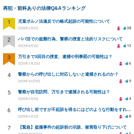
再犯・前科ありの法律Q&Aランキング
1
児童ポルノ法違反での略式起訴の可能性について
38
2026年2月5日
2
パパ活での盗難行為、警察の捜査と法的リスクについて
13
2023年8月4日
3
万引きで3回目の捜査、逮捕や刑事罰の可能性は？
6
2025年7月23日
4
警察からの呼び出しに対応しないと逮捕されるのか？
9
2024年10月8日
5
警察が自宅訪問、万引きで逮捕される可能性は？
4
2026年2月6日
6
呼び出し前ですが不起訴を得るにはどのような行動をすればよいか。反省文と再犯防止のルールを決めた上申書
8
2026年2月3日
7
【緊急】盗撮事件の起訴前の示談、被害取り下げについて
5
2022年10月25日