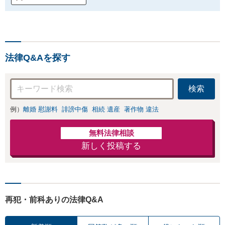
法律Q&Aを探す
検索
例）
離婚 慰謝料
誹謗中傷
相続 遺産
著作物 違法
無料法律相談
新しく投稿する
再犯・前科ありの法律Q&A