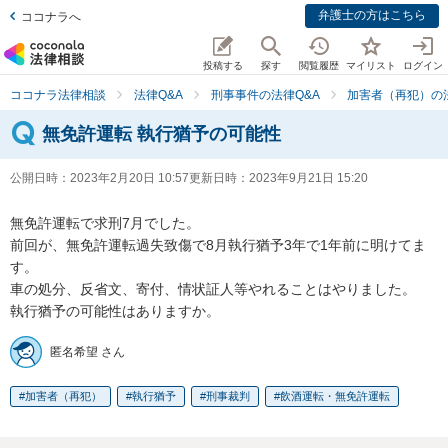
弁護士の方はこちら
ココナラへ
投稿する
探す
閲覧履歴
マイリスト
ログイン
ココナラ法律相談
法律Q&A
刑事事件の法律Q&A
加害者（再犯）の法
無免許運転 執行猶予の可能性
公開日時：
2023年2月20日 10:57
更新日時：
2023年9月21日 15:20
無免許運転で求刑7月でした。

前回が、無免許運転過失致傷で8月執行猶予3年で1年前に明けてま
す。

車の処分、反省文、寄付、情状証人等やれることはやりました。

執行猶予の可能性はありますか。
匿名希望 さん
加害者（再犯）
執行猶予
刑事裁判
飲酒運転・無免許運転