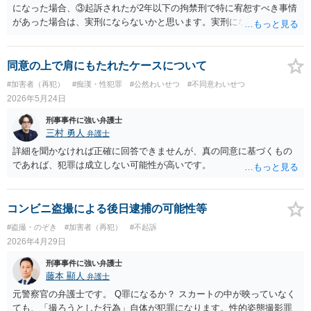
になった場合、③起訴されたが2年以下の拘禁刑で特に宥恕すべき事情
があった場合は、実刑にならないかと思います。実刑になった場合
は、ケースバイケースですが、1年8カ月＋今回の罪になるかと思いま
す。威力業務妨害罪だけであれば、2年以上には私の弁護経験ではなら
ないかと思いますので、3年8カ月の刑期程度かと思います。ご参考に
同意の上で肩にもたれたケースについて
してください。
#加害者（再犯）
#痴漢・性犯罪
#公然わいせつ
#不同意わいせつ
2026年5月24日
刑事事件に強い弁護士
三村 勇人
弁護士
詳細を聞かなければ正確に回答できませんが、真の同意に基づくもの
であれば、犯罪は成立しない可能性が高いです。
コンビニ盗撮による後日逮捕の可能性等
#盗撮・のぞき
#加害者（再犯）
#不起訴
2026年4月29日
刑事事件に強い弁護士
藤本 顯人
弁護士
元警察官の弁護士です。 Q罪になるか？ スカートの中が映っていなく
ても、「撮ろうとした行為」自体が犯罪になります。性的姿態撮影罪