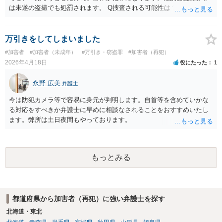
は未遂の盗撮でも処罰されます。 Q捜査される可能性は？ 女性Bも気
づいておらず、周りにもバレていないとのことなので、可能性は低い
ものの、もし、コンビニがカメラ映像を確認して警察に届け出た場
合、捜査が始まる可能性は十分あります。 マスクをしていても、身
万引きをしてしまいました
長・体型・服装・歩き方などから身元が特定されることがあります。
#加害者
#加害者（未成年）
#万引き・窃盗罪
#加害者（再犯）
また、ポイントカードやクレジットカード、駅でのICカード利用など
2026年4月18日
役にたった
1
から個人情報が分かることもあります。 Qスマホを捨てたことは有
利？ 証拠が減るのは事実ですが、防犯カメラの映像が確認されれば、
永野 広美
弁護士
盗撮の実行行為が立証できる可能性も高いです。 証拠が少ない＝捜査
されないとは言い切れません。 また、証拠を意図的に隠滅したと判断
今は防犯カメラ等で容易に身元が判明します。自首等を含めていかな
されれば、むしろ不利になる可能性もあります。 Q被害者の届け出が
る対応をすべきか弁護士に早めに相談なされることをおすすめいたし
なくても捜査される？ 一応、性的姿態撮影罪は被害者の届け出がなく
ます。弊所は土日夜間もやっております。
ても警察が動ける犯罪です。 ただ、実際には被害者本人からの届出が
なければ警察は捜査には消極的な傾向があります。 友人Aには、ご心
配であれば最寄りの弁護士に相談することをお勧めください。
もっとみる
都道府県から加害者（再犯）に強い弁護士を探す
北海道・東北