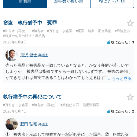
新着順
回答数が多い順
役にたった順
窃盗 執行猶予中 冤罪
#加害者（再犯）
#加害者
#万引き・窃盗罪
#冤罪・無実・正当防衛
#示談交渉
#逮捕や勾留の阻止・準抗告
2026年8月4日
役にたった
3
鬼沢 健士
弁護士
売った商品と被害品が一致しているとなると、かなり弁解が苦しいで
しょうが、 被害品は指輪ですから一致しないはずです。 被害の裏付け
ができなければ無実であることはわかってもらえるはずです。
執行猶予中の再犯について
#万引き・窃盗罪
#加害者（再犯）
#業務妨害罪・信用毀損罪
2026年6月7日
役にたった
2
肥田 弘昭
弁護士
① 被害者と示談して検察官が不起訴処分にした場合、② 略式起訴