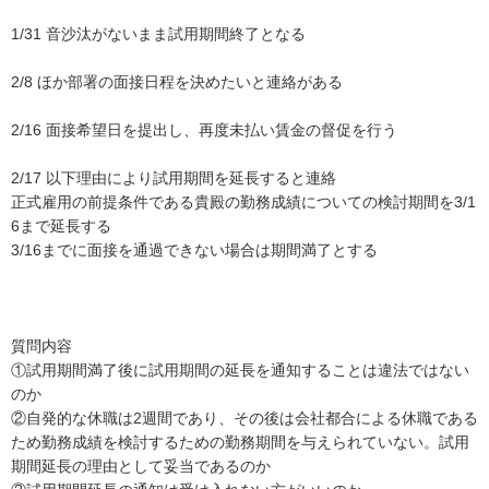
1/31 音沙汰がないまま試用期間終了となる

2/8 ほか部署の面接日程を決めたいと連絡がある

2/16 面接希望日を提出し、再度未払い賃金の督促を行う

2/17 以下理由により試用期間を延長すると連絡

正式雇用の前提条件である貴殿の勤務成績についての検討期間を3/1
6まで延長する

3/16までに面接を通過できない場合は期間満了とする

質問内容

①試用期間満了後に試用期間の延長を通知することは違法ではない
のか

②自発的な休職は2週間であり、その後は会社都合による休職である
ため勤務成績を検討するための勤務期間を与えられていない。試用
期間延長の理由として妥当であるのか
