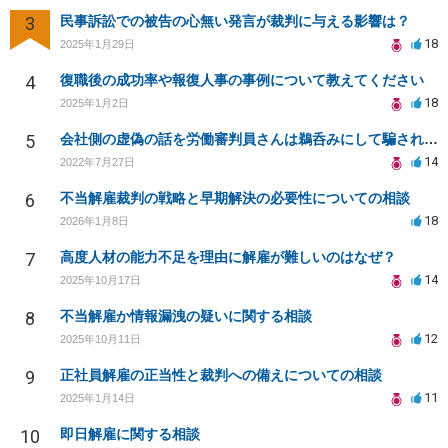
3
民事訴訟での被告の心無い発言が裁判に与える影響は？
18
2025年1月29日
4
復職後の成功率や報復人事の事例について教えてください
18
2025年1月2日
5
会社側の虚偽の話を労働審判員さんは鵜呑みにして騙されてしまいました。
14
2022年7月27日
6
不当解雇裁判の戦略と早期解決の必要性についての相談
18
2026年1月8日
7
高度人材の能力不足を理由に解雇が難しいのはなぜ？
14
2025年10月17日
8
不当解雇か情報漏洩の疑いに関する相談
12
2025年10月11日
9
正社員解雇の正当性と裁判への備えについての相談
11
2025年1月14日
10
即日解雇に関する相談