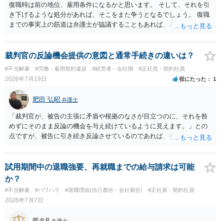
復職時は前の地位、雇用条件になるかと思います。 そして、それを引
き下げるような処分があれば、そこをまた争うとなるでしょう。 復職
までの事実上の筋道は弁護士が協議することもあれば、あなたがご自
身で協議することもあります。 たいていは、訴訟判決までの依頼でし
ょうから、別途費用が発生することもありますが、出勤日時の設定く
らいならサービスでしてくれるかもしれません。
裁判官の反論機会提供の意図と通常手続きの違いは？
#不当解雇
#労働・雇用契約違反
#経営者・会社側
#正社員・契約社員
2026年7月19日
役にたった
1
肥田 弘昭
弁護士
「裁判官が、被告の主張に矛盾や根拠のなさが目立つのに、それを咎
めずにそのまま反論の機会を与え続けているように見えます。」との
点ですが、被告に引き続き反論させているのであれば、被告の主張が
不十分な点が裁判官からしてもあるからかと思います。手続保障を尽
くしている場合があります。被告がこれ以上ありませんと言えば終わ
るかと思います。ご参考にしてください。
試用期間中の退職強要、再就職までの給与請求は可能
か？
#不当解雇
#パワハラ
#退職理由(自己都合・会社都合)
#正社員・契約社員
2026年7月7日
匿名B
弁護士