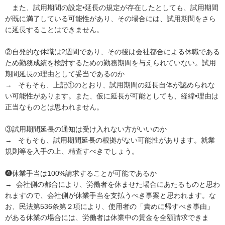
　また、試用期間の設定•延長の規定が存在したとしても、試用期間
が既に満了している可能性があり、その場合には、試用期間をさら
に延長することはできません。

②自発的な休職は2週間であり、その後は会社都合による休職である
ため勤務成績を検討するための勤務期間を与えられていない。試用
期間延長の理由として妥当であるのか

→   そもそも、上記①のとおり、試用期間の延長自体が認められな
い可能性があります。また、仮に延長が可能としても、経緯•理由は
正当なものとは思われません。

③試用期間延長の通知は受け入れない方がいいのか

→   そもそも、試用期間延長の根拠がない可能性があります。就業
規則等を入手の上、精査すべきでしょう。

❹休業手当は100%請求することが可能であるか

→  会社側の都合により、労働者を休ませた場合にあたるものと思わ
れますので、会社側が休業手当を支払うべき事案と思われます。な
お、民法第536条第２項により、使用者の「責めに帰すべき事由」
がある休業の場合には、労働者は休業中の賃金を全額請求できま