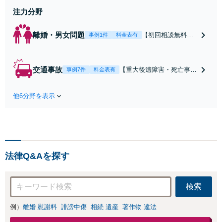
注力分野
離婚・男女問題
【初回相談無料】
事例1件
料金表有
【電話・オンライ
ン相談対応】あな
たにとって有利な
交通事故
【重大後遺障害・死亡事案
事例7件
料金表有
条件で離婚ができ
などの実績多数】「被害者
るよう、経験豊富
救済を第一に」一日でも早
な弁護士が多角的
他6分野を表示
く日常を取り戻せるよう、
な視点でアドバイ
私が力になります【初回相
ス「親権・監護
談無料】【電話・オンライ
権・面会交流に実
ン相談対応】「スピード対
績あり」子の引渡
応・納得できる解決を」
し・認知・親子関
「刑事裁判のニーズにも対
係不存在確認など
法律Q&Aを探す
応」【休日・夜間相談可】
もご相談下さい
【子連れ相談可】
検索
例）
離婚 慰謝料
誹謗中傷
相続 遺産
著作物 違法