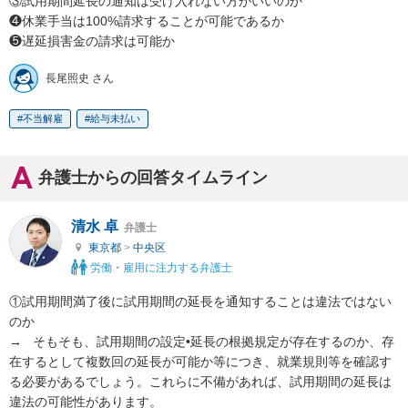
③試用期間延長の通知は受け入れない方がいいのか

❹休業手当は100%請求することが可能であるか

❺遅延損害金の請求は可能か
長尾照史 さん
不当解雇
給与未払い
弁護士からの回答タイムライン
清水 卓
弁護士
東京都
>
中央区
労働・雇用に注力する弁護士
①試用期間満了後に試用期間の延長を通知することは違法ではない
のか

→   そもそも、試用期間の設定•延長の根拠規定が存在するのか、存
在するとして複数回の延長が可能か等につき、就業規則等を確認す
る必要があるでしょう。これらに不備があれば、試用期間の延長は
違法の可能性があります。
