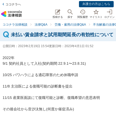
弁護士の方はこちら
ココナラへ
投稿する
探す
閲覧履歴
マイリスト
ログイン
ココナラ法律相談
法律Q&A
労働・雇用の法律Q&A
不当解雇の法律Q
未払い賃金請求と試用期間延長の有効性について
公開日時：
2023年2月19日 15:54
更新日時：
2023年4月1日 01:52
2022年

9/1 契約社員として入社(契約期間:22.9.1〜23.8.31)

10/25 パワハラによる適応障害のため休職申請

11/8 主治医による復職可能の診断書を提出

11/15 産業医面談にて復職可能と診断、復職希望の意思表明

その後会社から音沙汰無し(何度か催促済み)
