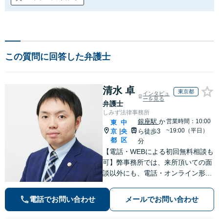
この質問に回答した弁護士
清水 卓
東京都
インタビュ
ーを見る
弁護士
しみず法律事務所
銀座駅
か
営業時間：10:00
東
中
~19:00（平日）
京
央
ら徒歩3
|
都
区
分
【電話・WEBによる初回無料相談も
可】弊事務所では、来所頂いての面
談以外にも、電話・オンライン形式
での初回無料相談も実施中。すぐに
弁護士にご相談頂くことで、今のご
電話でお問い合わせ
メールでお問い合わせ
不安が和らぐとともに、問題解決の
ために前に進むことができます。