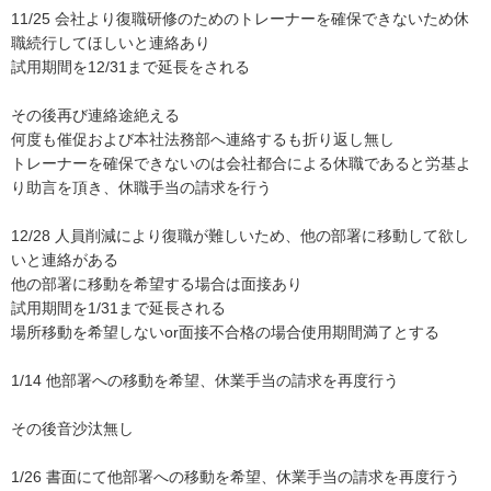
11/25 会社より復職研修のためのトレーナーを確保できないため休
職続行してほしいと連絡あり

試用期間を12/31まで延長をされる

その後再び連絡途絶える

何度も催促および本社法務部へ連絡するも折り返し無し

トレーナーを確保できないのは会社都合による休職であると労基よ
り助言を頂き、休職手当の請求を行う

12/28 人員削減により復職が難しいため、他の部署に移動して欲し
いと連絡がある

他の部署に移動を希望する場合は面接あり

試用期間を1/31まで延長される

場所移動を希望しないor面接不合格の場合使用期間満了とする

1/14 他部署への移動を希望、休業手当の請求を再度行う

その後音沙汰無し

1/26 書面にて他部署への移動を希望、休業手当の請求を再度行う
