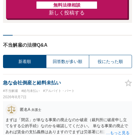
無料法律相談
新しく投稿する
不当解雇の法律Q&A
新着順
回答数が多い順
役にたった順
急な会社倒産と給料未払い
#不当解雇
#給与未払い
#アルバイト・パート
2026年8月7日
匿名A
弁護士
まずは「閉店」が単なる事業の廃止なのか破産（裁判所に破産申し立
てをする公的手続）なのかを確認してください。 単なる事業の廃止で
あれば賃金の支払義務はありますのでまずは労基署に相談してくださ