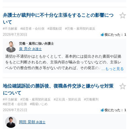
い。破産申立てであれば破産手続きの中で破産管財人から（全額は難
しいかもしれませんが）賃金などの労働債権は他の債務より優先して
支払われます。ただし支払までにかなり時間がかかるでしょう。 さら
弁護士が裁判中に不十分な主張をすることの影響につ
に、「独立行政法人労働者健康安全機構 」という公的機関が未払賃金
いて
の立替事業を行っています。詳しくは、同機構の＜未払賃金立替払相
#不当解雇
#経営者・会社側
#退職勧奨
#労働・雇用契約違反
談コーナー＞ TEL 044-431-8663 相談時間：土日祝日を除く9:15～1
2026年7月30日
役にたった
1
7:00 に相談してみてください。同じように未払となった他の従業員の
方がいれば一緒に相談してみるといいでしょう。
労働・雇用に強い弁護士
泉 亮介
弁護士
適切か不適切かはともかくとして、基本的には提出された書面や証拠
をもとに判断されるため、主張内容が噛み合ってないなどの、主張レ
ベルでの整合性の無さ等がないのであれば、その発言のみで大きく不
利になるということはないように思われます。
地位確認訴訟の勝訴後、復職条件交渉と嫌がらせ対策
について
#不当解雇
#労働・雇用契約違反
#正社員・契約社員
#労働審判
#経営者・会社側
#職場いじめ
2026年7月21日
役にたった
1
岡田 晃朝
弁護士