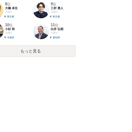
8
9
位
位
大橋 卓生
三村 勇人
弁護士
弁護士
東京都
東京都
10
11
位
位
小杉 和
白井 弘昭
弁護士
弁護士
京都府
愛知県
もっと見る