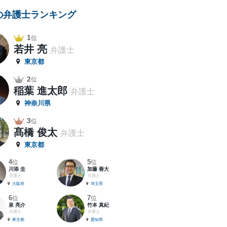
の弁護士ランキング
1
位
若井 亮
弁護士
東京都
2
位
稲葉 進太郎
弁護士
神奈川県
3
位
髙橋 俊太
弁護士
東京都
4
5
位
位
川添 圭
加藤 善大
弁護士
弁護士
大阪府
埼玉県
6
7
位
位
泉 亮介
竹本 真紀
弁護士
弁護士
東京都
愛知県