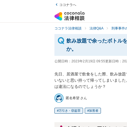
ココナラへ
ココナラ法律相談
法律Q&A
刑事事件の
飲み放題で余ったボトル
か。
公開日時：
2023年2月19日 09:55
更新日時：
20
先日、居酒屋で飲食をした際、飲み放題
いないと思い持って帰ってしまいました
は違法になるのでしょうか？
匿名希望 さん
万引き・窃盗罪
加害者