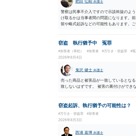
肥田 弘昭
弁護士
警察は民事不介入ですので示談斡旋のよう
け取るかは当事者間の問題になります。前
留や略式起訴などの可能性もあります。ご
窃盗 執行猶予中 冤罪
#加害者（再犯）
#加害者
#万引き・窃盗罪
#
2026年8月4日
鬼沢 健士
弁護士
売った商品と被害品が一致しているとなる
致しないはずです。 被害の裏付けができ
窃盗起訴、執行猶予の可能性は？
#万引き・窃盗罪
#加害者
2026年8月3日
西浦 嘉博
弁護士