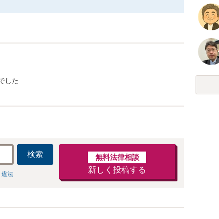
でした
検索
無料法律相談
新しく投稿する
 違法