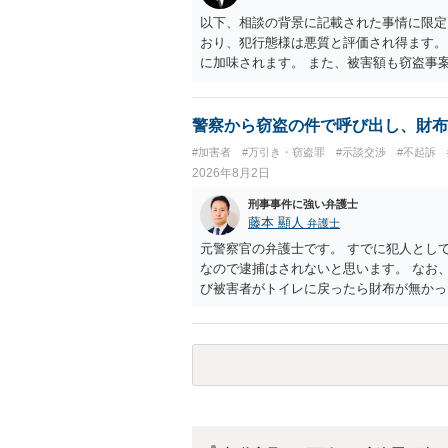
以下、相談の背景に記載された事情に限定
おり、犯行態様は悪質と評価され得ます。
に加味されます。 また、被害額も窃盗事
た全額を弁済していることは、被害者の経
有しないことも、規範意識が鈍磨しきって
情状証拠を適切に提出することで、私見で
警察から窃盗の件で呼び出し、財布
ます。 上記、一つの意見として参考くだ
#加害者
#万引き・窃盗罪
#示談交渉
#不起訴
2026年8月2日
刑事事件に強い弁護士
藤本 顯人
弁護士
元警察官の弁護士です。 すでに犯人とし
なので逮捕はされないと思います。 なお
び被害者がトイレに戻ったら財布が無かっ
す。