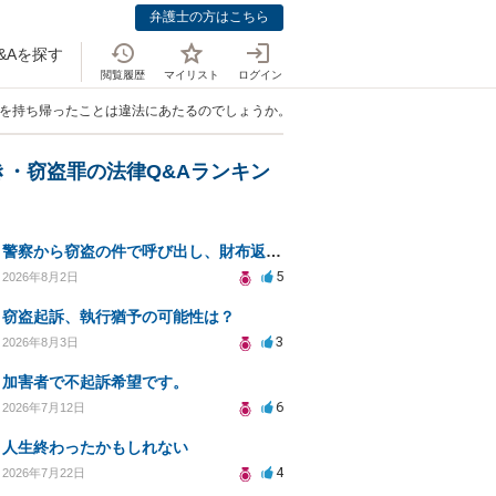
弁護士の方はこちら
&Aを探す
閲覧履歴
マイリスト
ログイン
ルを持ち帰ったことは違法にあたるのでしょうか。」
き・窃盗罪の法律Q&Aランキン
警察から窃盗の件で呼び出し、財布返却で自首すべきか？
5
2026年8月2日
窃盗起訴、執行猶予の可能性は？
3
2026年8月3日
加害者で不起訴希望です。
6
2026年7月12日
人生終わったかもしれない
4
2026年7月22日