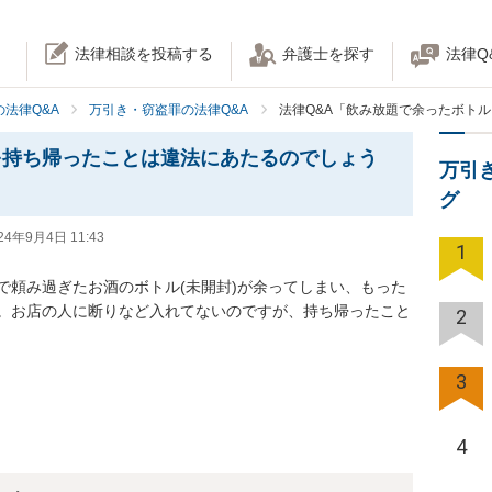
法律相談を投稿する
弁護士を探す
法律Q
法律Q&A
万引き・窃盗罪の法律Q&A
法律Q&A「飲み放題で余ったボト
を持ち帰ったことは違法にあたるのでしょう
万引
グ
24年9月4日 11:43
1
で頼み過ぎたお酒のボトル(未開封)が余ってしまい、もった
。お店の人に断りなど入れてないのですが、持ち帰ったこと
2
3
4