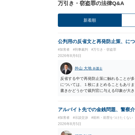
万引き・窃盗罪の法律Q&A
新着順
公判用の反省文と再発防止策、につ
#加害者
#刑事裁判
#万引き・窃盗罪
2026年8月6日
外山 大地
弁護士
反省する中で再発防止策に触れることが多
については、１枚にまとめることもありま
書きかどうかで裁判官に与える印象が大き
いかと考えます。
アルバイト先での金銭問題、警察介
#加害者
#示談交渉
#前科・前歴をつけたくない
2026年8月5日