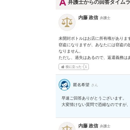
弁護士からの回答タイム
内藤 政信
弁護士
未開封ボトルはお店に所有権があります
窃盗になりますが、あなたには窃盗の故
なりません。

ただし、過失はあるので、返還義務は
役に立った
1
匿名希望
さん
早速ご回答ありがとうございます。

大変情けない質問で恐縮なのですが
内藤 政信
弁護士