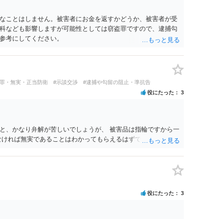
なことはしません。被害者にお金を返すかどうか、被害者が受
科なども影響しますが可能性としては窃盗罪ですので、逮捕勾
参考にしてください。
冤罪・無実・正当防衛
#示談交渉
#逮捕や勾留の阻止・準抗告
役にたった
3
と、かなり弁解が苦しいでしょうが、 被害品は指輪ですから一
なければ無実であることはわかってもらえるはずです。
役にたった
3