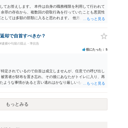
してお答えします。 本件は自身の職務権限を利用して行われて
 余罪の存在から、複数回の窃取行為を行っていたことも悪質性
案としては多額の部類に入ると思われます。 他方、余罪を含め
済的損害の回復として有利に斟酌されます。 また、前科前歴を
いるとまでは言えず、有利な点です。 その他、家族の監督等の
すが、執行猶予判決を視野に入れることが可能な事案と思われ
返却で自首すべきか？
さい。
#逮捕や勾留の阻止・準抗告
役にたった
5
て特定されているので自首は成立しませんが、任意での呼び出し
、被害者が財布を置き忘れ、その後にあなたがトイレに入り、再
たような事情があると言い逃れはかなり厳しいものと思いま
もっとみる