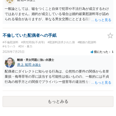
一般論としては、嘘をつくこと自体で犯罪や不法行為が成立するわけ
ではありません。婚約が成立している場合は婚約破棄慰謝料等が認め
られる場合がありますが、単なる男女交際にとどまる段階の場合、独
身偽装その他貞操権侵害事案は別として、信頼関係破壊行為について
慰謝料は生じないことが多いと思われます。 お怒りはごもっともです
が、仮に交際を進めたとしても後に相手を信頼できなくなる可能性が
不倫していた配偶者への手紙
高かったということですので、むしろ結婚しなくてよかったと割り切
#不倫慰謝料
#異性関係(不貞等)
#慰謝料請求された側
#離婚の慰謝料
って、交際を終わらせるのがよいと思います。
#モラハラ
#DV・暴力
2026年7月25日
役にたった
1
離婚・男女問題に強い弁護士
井上 祐司
弁護士
配偶者にダイレクトに知らせる行為は、公然性の要件の関係から名誉
棄損・侮辱罪等の罪に該当する可能性は低いものの、一般的には不貞
行為の相手方との関係でプライバシー侵害等の違法性を含む行為で
す。 そのため、そのことを知った相手方の夫婦関係への影響が大きい
ため、弁護士としては推奨しないことが一般的かと思います。
もっとみる