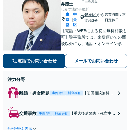
ーを見る
弁護士
しみず法律事務所
東
中
銀座駅
から
営業時間：本
京
央
|
日定休日
徒歩3分
都
区
【電話・WEBによる初回無料相談も
可】弊事務所では、来所頂いての面
談以外にも、電話・オンライン形式
での初回無料相談も実施中。すぐに
弁護士にご相談頂くことで、今のご
電話でお問い合わせ
メールでお問い合わせ
不安が和らぐとともに、問題解決の
ために前に進むことができます。
注力分野
離婚・男女問題
【初回相談無料】
事例1件
料金表有
【電話・オンライ
ン相談対応】あな
たにとって有利な
交通事故
【重大後遺障害・死亡事案
事例7件
料金表有
条件で離婚ができ
などの実績多数】「被害者
るよう、経験豊富
救済を第一に」一日でも早
な弁護士が多角的
他6分野を表示