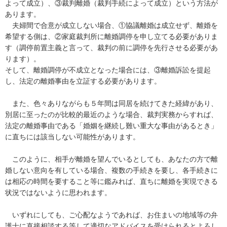
よって成立）、③裁判離婚（裁判手続によって成立）という方法が
あります。

　夫婦間で合意が成立しない場合、①協議離婚は成立せず、離婚を
希望する側は、②家庭裁判所に離婚調停を申し立てる必要がありま
す（調停前置主義と言って、裁判の前に調停を先行させる必要があ
ります）。

そして、離婚調停が不成立となった場合には、③離婚訴訟を提起
し、法定の離婚事由を立証する必要があります。

　また、色々ありながらも５年間は同居を続けてきた経緯があり、
別居に至ったのが比較的最近のような場合、裁判実務からすれば、
法定の離婚事由である「婚姻を継続し難い重大な事由があるとき」
に直ちには該当しない可能性があります。

　このように、相手が離婚を望んでいるとしても、あなたの方で離
婚しない意向を有している場合、複数の手続きを要し、各手続きに
は相応の時間を要すること等に鑑みれば、直ちに離婚を実現できる
状況ではないように思われます。

　いずれにしても、ご心配なようであれば、お住まいの地域等の弁
護士に直接相談する等して適切なアドバイスを受けられるとよろし