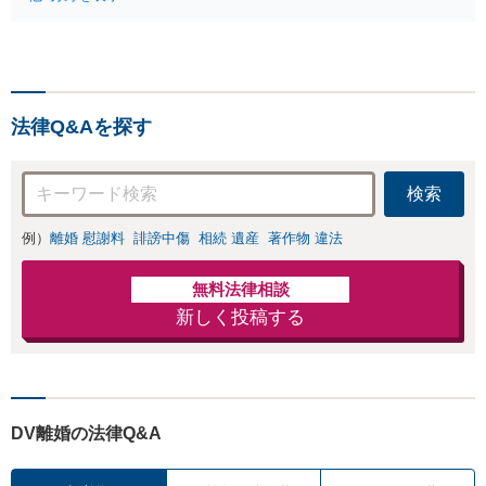
く日常を取り戻せるよう、
な視点でアドバイ
私が力になります【初回相
ス「親権・監護
談無料】【電話・オンライ
権・面会交流に実
ン相談対応】「スピード対
績あり」子の引渡
応・納得できる解決を」
し・認知・親子関
「刑事裁判のニーズにも対
係不存在確認など
法律Q&Aを探す
応」【休日・夜間相談可】
もご相談下さい
【子連れ相談可】
検索
例）
離婚 慰謝料
誹謗中傷
相続 遺産
著作物 違法
無料法律相談
新しく投稿する
DV離婚の法律Q&A