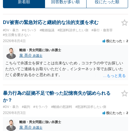
新着順
回答数が多い順
役にたった順
DV被害の緊急対応と継続的な法的支援を求む
#DV・暴力
#モラハラ
#離婚協議
#慰謝料請求したい側
#暴行・傷害罪
#生活費を渡さない
2026年8月4日
役にたった
2
離婚・男女問題に強い弁護士
泉 亮介
弁護士
こちらで弁護士を探すことは出来ないため，ココナラの中でお探しい
ただいてご連絡をお取りいただくか，インターネット等でお探しいた
だく必要があるかと思われます。
暴力行為の証拠不足で酔った記憶喪失が認められる
か？
#DV・暴力
#裁判
#モラハラ
#離婚の慰謝料
#慰謝料請求したい側
2026年8月3日
役にたった
2
離婚・男女問題に強い弁護士
泉 亮介
弁護士