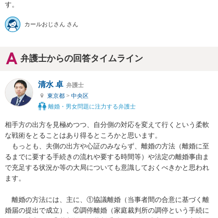
す。
カールおじさん さん
弁護士からの回答タイムライン
清水 卓
弁護士
東京都
>
中央区
離婚・男女問題に注力する弁護士
相手方の出方を見極めつつ、自分側の対応を変えて行くという柔軟
な戦術をとることはあり得るところかと思います。

　もっとも、夫側の出方や心証のみならず、離婚の方法（離婚に至
るまでに要する手続きの流れや要する時間等）や法定の離婚事由ま
で充足する状況か等の大局についても意識しておくべきかと思われ
ます。

　離婚の方法には、主に、①協議離婚（当事者間の合意に基づく離
婚届の提出で成立）、②調停離婚（家庭裁判所の調停という手続に