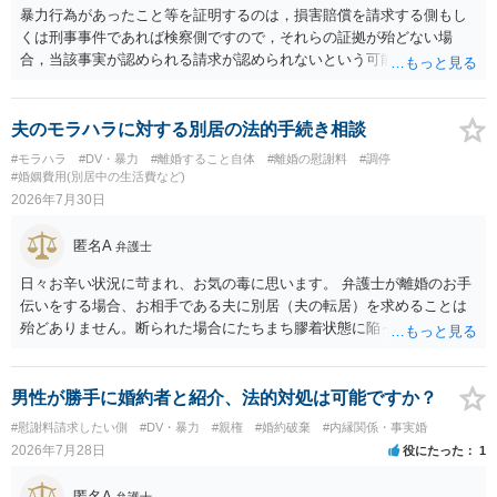
暴力行為があったこと等を証明するのは，損害賠償を請求する側もし
くは刑事事件であれば検察側ですので，それらの証拠が殆どない場
合，当該事実が認められる請求が認められないという可能性はあるで
しょう。
夫のモラハラに対する別居の法的手続き相談
#モラハラ
#DV・暴力
#離婚すること自体
#離婚の慰謝料
#調停
#婚姻費用(別居中の生活費など)
2026年7月30日
匿名A
弁護士
日々お辛い状況に苛まれ、お気の毒に思います。 弁護士が離婚のお手
伝いをする場合、お相手である夫に別居（夫の転居）を求めることは
殆どありません。断られた場合にたちまち膠着状態に陥ってしまうの
と、同居中の依頼者ご本人をますます窮地に陥らせてしまう可能性が
高いためです。 実務的には、ご相談者さまが転居する形で離婚協議等
を進める選択を採らざるを得ないことが圧倒的多数です。
男性が勝手に婚約者と紹介、法的対処は可能ですか？
#慰謝料請求したい側
#DV・暴力
#親権
#婚約破棄
#内縁関係・事実婚
2026年7月28日
役にたった
1
匿名A
弁護士