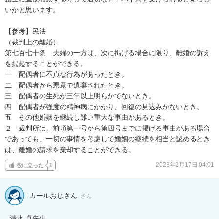
いかと思います。

【参考】民法

（裁判上の離婚）

第七百七十条　夫婦の一方は、次に掲げる場合に限り、離婚の訴え
を提起することができる。

一　配偶者に不貞な行為があったとき。

二　配偶者から悪意で遺棄されたとき。

三　配偶者の生死が三年以上明らかでないとき。

四　配偶者が強度の精神病にかかり、回復の見込みがないとき。

五　その他婚姻を継続し難い重大な事由があるとき。

２　裁判所は、前項第一号から第四号までに掲げる事由がある場合
であっても、一切の事情を考慮して婚姻の継続を相当と認めるとき
は、離婚の請求を棄却することができる。
2023年2月17日 04:01
役に立った
1
カールおじさん
さん
清水 卓先生。
