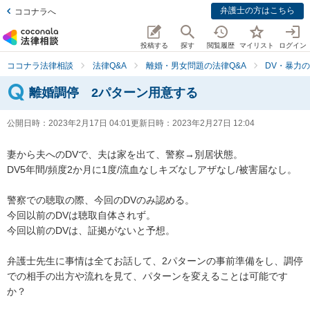
弁護士の方はこちら
ココナラへ
投稿する
探す
閲覧履歴
マイリスト
ログイン
ココナラ法律相談
法律Q&A
離婚・男女問題の法律Q&A
DV・暴力の
離婚調停 2パターン用意する
公開日時：
2023年2月17日 04:01
更新日時：
2023年2月27日 12:04
妻から夫へのDVで、夫は家を出て、警察→別居状態。

DV5年間/頻度2か月に1度/流血なしキズなしアザなし/被害届なし。

警察での聴取の際、今回のDVのみ認める。

今回以前のDVは聴取自体されず。

今回以前のDVは、証拠がないと予想。

弁護士先生に事情は全てお話して、2パターンの事前準備をし、調停
での相手の出方や流れを見て、パターンを変えることは可能です
か？
