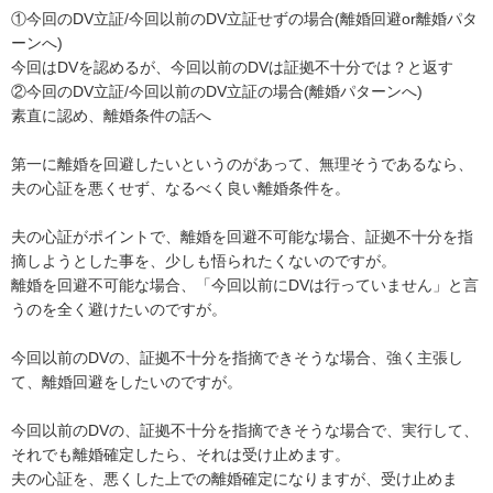
①今回のDV立証/今回以前のDV立証せずの場合(離婚回避or離婚パタ
ーンへ)

今回はDVを認めるが、今回以前のDVは証拠不十分では？と返す

②今回のDV立証/今回以前のDV立証の場合(離婚パターンへ)

素直に認め、離婚条件の話へ

第一に離婚を回避したいというのがあって、無理そうであるなら、
夫の心証を悪くせず、なるべく良い離婚条件を。

夫の心証がポイントで、離婚を回避不可能な場合、証拠不十分を指
摘しようとした事を、少しも悟られたくないのですが。

離婚を回避不可能な場合、「今回以前にDVは行っていません」と言
うのを全く避けたいのですが。

今回以前のDVの、証拠不十分を指摘できそうな場合、強く主張し
て、離婚回避をしたいのですが。

今回以前のDVの、証拠不十分を指摘できそうな場合で、実行して、
それでも離婚確定したら、それは受け止めます。

夫の心証を、悪くした上での離婚確定になりますが、受け止めま