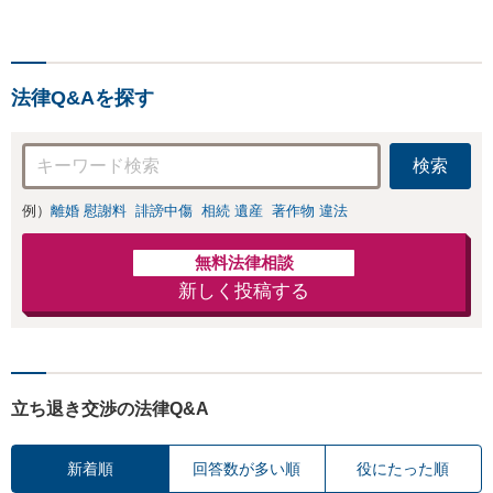
臨場も可能です。【初回
仲介・管理等いず
相談無料】
れの立場でも対応
可能【初回相談無
料】
法律Q&Aを探す
検索
例）
離婚 慰謝料
誹謗中傷
相続 遺産
著作物 違法
無料法律相談
新しく投稿する
立ち退き交渉の法律Q&A
新着順
回答数が多い順
役にたった順