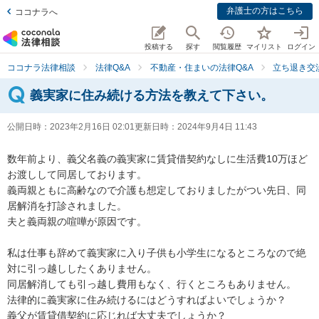
弁護士の方はこちら
ココナラへ
投稿する
探す
閲覧履歴
マイリスト
ログイン
ココナラ法律相談
法律Q&A
不動産・住まいの法律Q&A
立ち退き交
義実家に住み続ける方法を教えて下さい。
公開日時：
2023年2月16日 02:01
更新日時：
2024年9月4日 11:43
数年前より、義父名義の義実家に賃貸借契約なしに生活費10万ほど
お渡しして同居しております。

義両親ともに高齢なので介護も想定しておりましたがつい先日、同
居解消を打診されました。

夫と義両親の喧嘩が原因です。

私は仕事も辞めて義実家に入り子供も小学生になるところなので絶
対に引っ越ししたくありません。

同居解消しても引っ越し費用もなく、行くところもありません。

法律的に義実家に住み続けるにはどうすればよいでしょうか？

義父が賃貸借契約に応じれば大丈夫でしょうか？