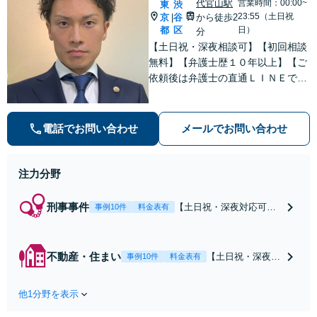
代官山駅
営業時間：00:00~
東
渋
23:55（土日祝
京
谷
から徒歩2
|
都
区
日）
分
【土日祝・深夜相談可】【初回相談
無料】【弁護士歴１０年以上】【ご
依頼後は弁護士の直通ＬＩＮＥでい
つでも連絡可能】【刑事事件・不動
産トラブル・企業法務・男女トラブ
ル・ナイトワークトラブルに注力】
電話でお問い合わせ
メールでお問い合わせ
注力分野
刑事事件
【土日祝・深夜対応可】
事例10件
料金表有
【原則即日介入】迅速な
対応により示談成立・不
起訴を目指します。逮捕
不動産・住まい
【土日祝・深夜相
事例10件
料金表有
勾留されている場合、首
談可】賃貸借にお
都圏近郊は原則即日接見
ける貸主・借主、
可能です。職務質問時に
他1分野を表示
売買における売
お電話いただければ現場
主・買主、その他