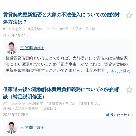
賃貸契約更新拒否と大家の不法侵入についての法的対
処方法は？
#立ち退き交渉
#賃貸契約トラブル
#住民・入居者・買主側
2026年7月27日
王 宣麟
弁護士
普通賃貸借契約ということであれば、大前提として賃借人は借地借家
法により保護されているため「正当事由」がなければ、賃貸借契約の
更新を家主側は拒否することができません。 上記を拝見する限り、通
常どおり賃料を支払い続けている状況であれば、単に「部屋の内部を
定期確認させてもらないこと」が直ちに正当事由に当たるとは思えま
せんので、更新拒絶を拒否される方向性でよろしいかと存じます。 そ
借家退去後の建物解体費用負担義務についての法的相
の交渉の中で、一定の金銭をもらえれば退去には応じる旨交渉をして
談（補足説明修正）
みるのはいかがでしょうか。 過去に賃借人の許可なく無断で賃貸人が
#立ち退き交渉
#欠陥住宅
#賃貸契約トラブル
#建築トラブル
入室する行為自体は不法行為となり、また刑事的にも住居侵入罪が成
#住民・入居者・買主側
#原状回復
立する可能性がありますので、これを理由に一定の金銭賠償を求める
2026年7月25日
役にたった
1
のも一つでしょう。
王 宣麟
弁護士