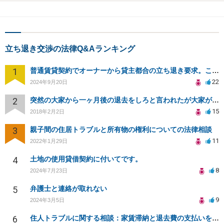
立ち退き交渉の法律Q&Aランキング
1
普通賃貸契約でオーナーから貸主都合の立ち退き要求。このまま住み続けるには？
22
2024年9月20日
2
突然の大家から一ヶ月後の退去をしろと言われたが大家が損害請求に応じない
15
2018年2月2日
3
親子間の住居トラブルと所有物の権利についての法律相談
11
2022年1月29日
4
土地の使用貸借契約に付いてです。
8
2024年7月23日
5
弁護士と連絡が取れない
9
2024年3月5日
6
住人トラブルに関する相談：家賃滞納と退去費の支払いを拒否され、管理鍵の横領も発生