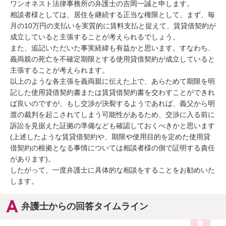
ワンオネスト法律事務所の弁護士の吉岡一誠と申します。

相談者様としては、居住を継続する正当な権限として、まず、毎
月の10万円の支払いを実質的に賃料支払と捉えて、賃貸借契約が
成立していると主張することが考えられるでしょう。

また、追記いただいた事実経緯も有益かと思います。すなわち、
義両親の死亡を不確定期限とする使用貸借契約が成立していると
主張することが考えられます。

以上のような各主張を義両親に伝えた上で、あらためて期限を明
記した使用貸借契約書または賃貸借契約書を交わすことができれ
ば良いのですが、もし交渉が決裂するようであれば、義父から明
渡の裁判を起こされてしまう可能性があるため、交渉に入る前に
訴訟を見据えた証拠の準備なども確認しておくべきかと思います
(上述したような賃貸借契約や、期限や使用目的を定めた使用貸
借契約の根拠となる事情については相談者様の側で証明する責任
があります)。

したがって、一度弁護士に具体的な相談をすることをお勧めいた
します。
弁護士からの回答タイムライン