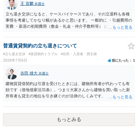
王 宣麟
弁護士
れます。 建物が未登記であること自体は、賃貸借契約の有効性を直ち
に否定するものではなく、引渡しがされていれば賃貸借の効力は原則
立ち退き交渉になると、ケースバイケースであり、その立退料も各種
有効とされています。 今後の交渉では、①現在は普通借家契約が継続
事情を考慮してかなり幅があるかと思います。 一般的に ・引越費用の
しており定期借家への変更に合意していないこと、②貸主側の事情
実費 ・新居の初期費用（敷金・礼金・仲介手数料等） は固い部分かと
（誰が所有者で誰が実際に住む予定か等）を具体的に書面で説明して
思われ、後は、現在の家賃６か月分前後の金額をもらって退去するパ
ほしいこと、③自分たちの居住継続の必要性を丁寧に伝えること、を
ターンが多いかと存じます。
基本方針としたうえで、仮に一定時期の退去を検討する場合には、立
普通賃貸契約の立ち退きについて
退料・引越費用・原状回復費用負担などの条件を明確にした書面を作
#立ち退き交渉
#賃貸契約トラブル
#住民・入居者・買主側
成することが重要です。 契約書では、更新条項・解除条項・期間の定
2026年7月6日
役にたった
1
め・定期借家に関する記載の有無、これまでの更新時の合意内容
（「今回で最後」などの文言）が、借主不利な特約として無効になり
吉田 雄大
得るかどうかも含めて検討ポイントになりますので、署名押印前に内
弁護士
容を十分に確認し、不明点は弁護士に相談することをおすすめしま
建物賃貸借契約は引渡を受けたときには、建物所有者が代わっても有
す。
効です（借地借家法31条）。つまり大家さんから建物を買い取った新
所有者も貸主の地位を引き継ぐのが法律のしくみです。 おそらくは、
新所有者から立退料の提示があることかと思います。金額などの条件
が納得いくものであれば応じても良いですが、納得できなければ断る
（家賃を支払い居住を続ける）のが良いでしょう。
もっとみる