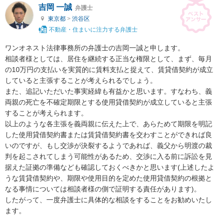
吉岡 一誠
弁護士
東京都
>
渋谷区
不動産・住まいに注力する弁護士
ワンオネスト法律事務所の弁護士の吉岡一誠と申します。

相談者様としては、居住を継続する正当な権限として、まず、毎月
の10万円の支払いを実質的に賃料支払と捉えて、賃貸借契約が成立
していると主張することが考えられるでしょう。

また、追記いただいた事実経緯も有益かと思います。すなわち、義
両親の死亡を不確定期限とする使用貸借契約が成立していると主張
することが考えられます。

以上のような各主張を義両親に伝えた上で、あらためて期限を明記
した使用貸借契約書または賃貸借契約書を交わすことができれば良
いのですが、もし交渉が決裂するようであれば、義父から明渡の裁
判を起こされてしまう可能性があるため、交渉に入る前に訴訟を見
据えた証拠の準備なども確認しておくべきかと思います(上述したよ
うな賃貸借契約や、期限や使用目的を定めた使用貸借契約の根拠と
なる事情については相談者様の側で証明する責任があります)。

したがって、一度弁護士に具体的な相談をすることをお勧めいたし
ます。