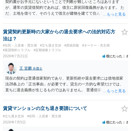
契約書がお手元にないということで判断が難しいところはあります
が、通常の賃貸借契約であれば、借主に原状回復義務があります。 た
だ、土地を借りて、そのうえで借主が建物を建てて住んでいたケース
とは異なり、地付き一戸建て住宅（貸主所有）自体を賃借していたの
であれば、建物を収去して土地を明渡す義務は原則生じないはずで
す。 その後、建物を平屋に立て替えた場合であっても、貸主の承諾を
賃貸契約更新時の大家からの退去要求への法的対応方
得ているのであれば、単純に費用を捻出した側に平屋の所有権が帰属
法は？
する、という話になるわけでもないように思います。 そのため、現
#住民・入居者・買主側
#立ち退き交渉
#原状回復
#オーナー・売主側
状、解体費用を負担することが明確な案件ではないため、まずは相手
#賃貸契約トラブル
#定期借家トラブル
に請求の根拠（なぜ当方が平屋の解体費用を負担しなければならない
2026年7月21日
役にたった
2
のか）を確認されてみてはいかがでしょうか。
王 宣麟
弁護士
現在の契約は普通借家契約であり、更新拒絶や退去要求には借地借家
法28条上の「正当事由」が必要です。貸主の一方的な希望だけでは、
直ちに退去義務が生じるものではありません。 普通借家契約から定期
借家契約への切り替えは、既存の普通借家契約を合意解約したうえで
新たな定期借家契約を締結する形になりますが、これは任意の合意が
前提であり、借主が同意しなければ成立しません。 12年間の居住実
賃貸マンションの立ち退き要請について
績、子どもの学校や地域とのつながり、転居費用の準備が困難な事情
#立ち退き交渉
#住民・入居者・買主側
などは、借主側の強い居住継続の必要性として正当事由判断において
2026年7月5日
役にたった
2
重視される要素ですので、貸主側にかなり具体的な事情と立退料など
がない限り、更新拒絶が認められるハードルは一般的に高いと考えら