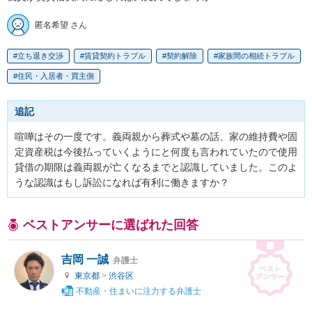
匿名希望 さん
立ち退き交渉
賃貸契約トラブル
契約解除
家族間の相続トラブル
住民・入居者・買主側
追記
喧嘩はその一度です。義両親から葬式や墓の話、家の維持費や固
定資産税は今後払っていくようにと何度も言われていたので使用
貸借の期限は義両親が亡くなるまでと認識していました。このよ
うな認識はもし訴訟になれば有利に働きますか？
ベストアンサーに選ばれた回答
吉岡 一誠
弁護士
東京都
>
渋谷区
不動産・住まいに注力する弁護士