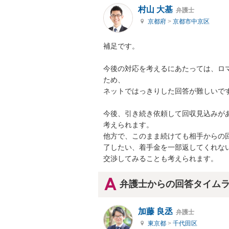
村山 大基
弁護士
京都府
>
京都市中京区
補足です。

今後の対応を考えるにあたっては、ロ
ため、

ネットではっきりした回答が難しいです
今後、引き続き依頼して回収見込みが
考えられます。

他方で、このまま続けても相手からの
了したい、着手金を一部返してくれない
交渉してみることも考えられます。
弁護士からの回答タイム
加藤 良丞
弁護士
東京都
>
千代田区