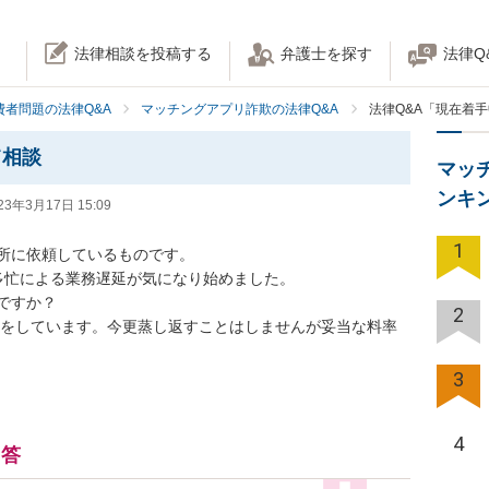
法律相談を投稿する
弁護士を探す
法律Q
費者問題の法律Q&A
マッチングアプリ詐欺の法律Q&A
法律Q&A「現在着
て相談
マッ
ンキ
23年3月17日 15:09
1
所に依頼しているものです。

多忙による業務遅延が気になり始めました。

すか？

2
契約をしています。今更蒸し返すことはしませんが妥当な料率
3
4
回答