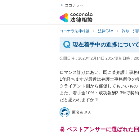
ココナラへ
ココナラ法律相談
法律Q&A
詐欺・消
現在着手中の進捗につい
公開日時：
2023年2月14日 23:57
更新日時：
20
ロマンス詐欺にあい、既に某弁護士事務
1年経ちますが最近は弁護士事務所側の
クライアント側から催促してもいいもので
また、着手金10%・成功報酬3.3%で
だと思われますか？
匿名者 さん
ベストアンサーに選ばれた