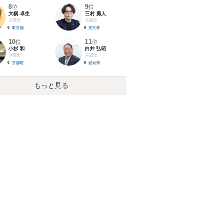
8
9
位
位
大橋 卓生
三村 勇人
弁護士
弁護士
東京都
東京都
10
11
位
位
小杉 和
白井 弘昭
弁護士
弁護士
京都府
愛知県
もっと見る