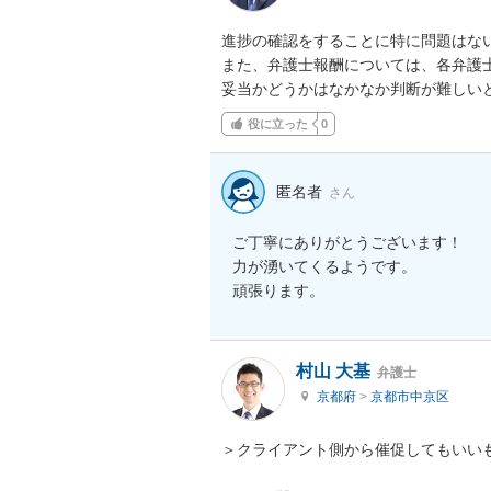
進捗の確認をすることに特に問題はない
また、弁護士報酬については、各弁護
妥当かどうかはなかなか判断が難しい
役に立った
0
匿名者
さん
ご丁寧にありがとうございます！

力が湧いてくるようです。

頑張ります。
村山 大基
弁護士
京都府
>
京都市中京区
＞クライアント側から催促してもいいも