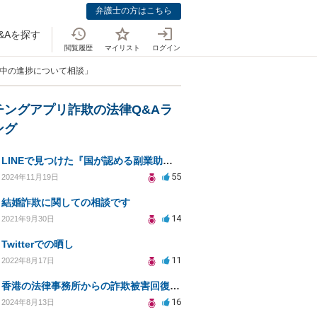
弁護士の方はこちら
&Aを探す
閲覧履歴
マイリスト
ログイン
手中の進捗について相談」
チングアプリ詐欺の法律Q&Aラ
ング
LINEで見つけた『国が認める副業助成金』は本当にあるのですか？今それで訴えられそうでどうすれば？
55
2024年11月19日
結婚詐欺に関しての相談です
14
2021年9月30日
Twitterでの晒し
11
2022年8月17日
香港の法律事務所からの詐欺被害回復の誘いは信用できる？
16
2024年8月13日