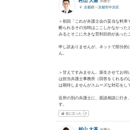
村山 大基
弁護士
京都府
>
京都市中京区
＞初回「これが弁護士会の妥当な料率
断られるその当時はここしかなかった
みるとそこに大きな営利目的があったこ
申し訳ありませんが、ネットで部分的
ん。

＞甘えてすみません。派生させてお伺
は担当弁護士事務所（回答をくれるの
は期待しませんがスムーズな対応をし
近所の別の弁護士に、面談相談に行き
す。
役に立った
0
村山 大基
弁護士