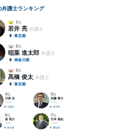
の弁護士ランキング
1
位
若井 亮
弁護士
東京都
2
位
稲葉 進太郎
弁護士
神奈川県
3
位
髙橋 俊太
弁護士
東京都
4
5
位
位
川添 圭
加藤 善大
弁護士
弁護士
大阪府
埼玉県
6
7
位
位
泉 亮介
竹本 真紀
弁護士
弁護士
東京都
愛知県