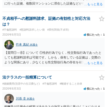
に行った証拠、複数回マンションに滞在した証拠などが有効です。 不
貞の証拠があれば、離婚をさらに有利に進める（離婚したい時期に離
婚する、慰謝料をとるなど）ことができると思われます。 ただし、不
貞発覚後、長期間同居を続けると、不貞を許したとの評価につながる
不貞相手への慰謝料請求、証拠の有効性と対応方法
場合がありますので、ご注意ください。 以上、ご参考まで。
は？
#不倫慰謝料
#慰謝料請求したい側
#異性関係(不貞等)
2026年8月5日
役にたった
1
竹本 真紀
弁護士
【質問①～④】について ①性的行為でなく，性交類似行為であったと
しても慰謝料請求は可能です。しかも，保有している証拠は，交際の
ような関係にあり，少なくとも性交類似行為の存在を確実に証明でき
るものです（裏を返せば，証拠で認められる範囲でしか認めていない
ことを窺わせるものです。）。ですから，慰謝料請求を進めることで
よいと思います。 ただ．慰謝料額については，婚姻破綻に至っていな
法テラスの一括精算について
いとして，この点を考慮されることになるかもしれません。 ②夫との
#婚姻費用(別居中の生活費など)
#不倫慰謝料
#離婚すること自体
今後のことを考えて書いてもらうか否かを検討するのがよいと思いま
2026年8月3日
役にたった
1
す。今ある証拠以上のことを証明（証明力を強めることも含む）でき
るのであれば，前向きに検討を進めるという考え方でもよいでしょ
川添 圭
弁護士
う。慰謝料請求としては証拠として使えることが前提であり，その価
値と夫との関係との均衡のように思います。 ③行政書士に委任をして
報酬及び立替金の精算は法テラスの決定と指示に基づくことになりま