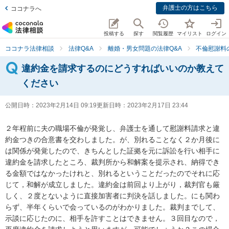
弁護士の方はこちら
ココナラへ
投稿する
探す
閲覧履歴
マイリスト
ログイン
ココナラ法律相談
法律Q&A
離婚・男女問題の法律Q&A
不倫慰謝料
違約金を請求するのにどうすればいいのか教えて
ください
公開日時：
2023年2月14日 09:19
更新日時：
2023年2月17日 23:44
２年程前に夫の職場不倫が発覚し、弁護士を通して慰謝料請求と違
約金つきの合意書を交わしました。が、別れることなく２か月後に
は関係が発覚したので、きちんとした証拠を元に訴訟を行い相手に
違約金を請求したところ、裁判所から和解案を提示され、納得でき
る金額ではなかったけれと、別れるということだったのでそれに応
じて，和解が成立しました。違約金は前回より上がり，裁判官も厳
しく、２度とないように直接加害者に判決を話しました。にも関わ
らず、半年くらいで会っているのがわかりました。裁判までして、
示談に応じたのに、相手を許すことはできません。３回目なので，