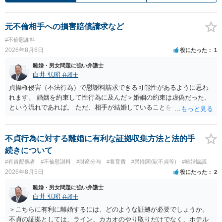
元不倫相手への損害賠償請求など
#不倫慰謝料
2026年8月6日
役にたった
1
離婚・男女問題に強い弁護士
白井 弘昭
弁護士
貞操権侵害（不法行為）で慰謝料請求できる可能性があるように思わ
れます。 婚姻を約束して性行為に及んだ＞婚姻の約束は虚偽だった、
という流れであれば。 ただ、相手が結婚していることを知って行為に
及んでいるのであれば、婚姻できないことについて相談者さんの帰責
性も認められそうですので、あまり慰謝料は高額にならないように思
われます。 一度、最寄りの弁護士に相談してみてください。
不貞行為に対する離婚に有利な証拠収集方法と法的手
続きについて
#有責配偶者
#不倫慰謝料
#財産分与
#養育費
#異性関係(不貞等)
#離婚協議
2026年8月5日
役にたった
2
離婚・男女問題に強い弁護士
白井 弘昭
弁護士
＞こちらに有利に離婚するには、どのような証拠が必要でしょうか。
不貞の証拠としては、ライン、カカオのやり取りだけでなく、ホテル