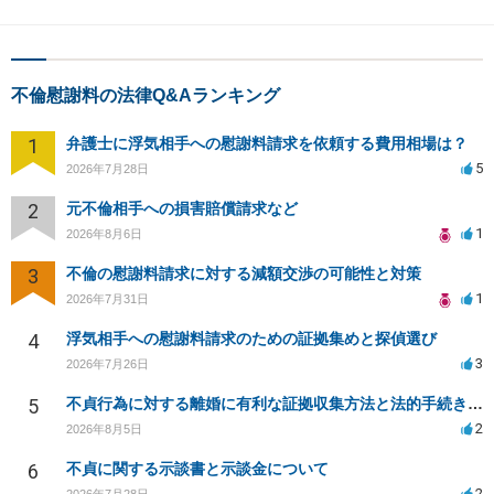
不倫慰謝料の法律Q&Aランキング
1
弁護士に浮気相手への慰謝料請求を依頼する費用相場は？
5
2026年7月28日
2
元不倫相手への損害賠償請求など
1
2026年8月6日
3
不倫の慰謝料請求に対する減額交渉の可能性と対策
1
2026年7月31日
4
浮気相手への慰謝料請求のための証拠集めと探偵選び
3
2026年7月26日
5
不貞行為に対する離婚に有利な証拠収集方法と法的手続きについて
2
2026年8月5日
6
不貞に関する示談書と示談金について
2
2026年7月28日