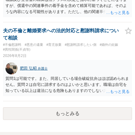
いるのであれば，どのような内容の委任なのか不明ですが，その行政
すが、償還中の関連事件の着手金を含めて精算可能であれば、そのよ
書士との協議になると思います。請求するか，訴訟にするか，その点
うな内容になる可能性があります。ただし、他の関連事件でも相手方
の見極めや，相手方は性交類似行為は認めているのか，それさえも否
から金銭を取得できる場合には個別に考える場合もあります。個別事
定しているのかによって，考え方・進め方は変わってくると思いま
情によって対応が違いますので、法テラスへお尋ねいただいた方が確
す。 ④性交類似行為を認めているにもかかわらず支払を拒否するので
実です。
夫の不倫と離婚要求への法的対応と慰謝料請求につい
あれば，本人（行政書士でも同じだと思います。）への対応ではあま
て相談
り変わらないように思います。減額で折り合えるなら本人様の交渉で
#不倫慰謝料
#悪意の遺棄
#育児放棄
#慰謝料請求したい側
#婚外の妊娠
もよいように思いますが，ゼロかどうかの観点であれば，訴訟に進む
#異性関係(不貞等)
しかなくなるようにも思います。そうしますと，お近くの弁護士に相
2026年8月2日
談して進めることを検討した方がよいようにも思います。
肥田 弘昭
弁護士
質問1は可能です。また、同居している場合破綻抗弁はほぼ認められま
せん。質問２は自宅に請求するのはよいかと思います。職場は自宅を
知っている以上は違法になる危険もありますのでしない方が良いで
す。質問３は可能かと思います。質問４は悪意の遺棄などに該当する
かと思います。有責配偶者ですので相手方からの離婚は拒否しても仮
に訴訟されても法的に成立しません。質問５は認知すると養育費支払
もっとみる
い、相続権が発生します。合意があれば法的に可能ですが法律で強制
することはできません。質問６は可能です。質問７は不貞行為の写真
データ（ハメ撮り）、第三者撮影の腕組み写真、夫の自白録音まであ
るのであれば十分かと思います。ご参考にしてください。