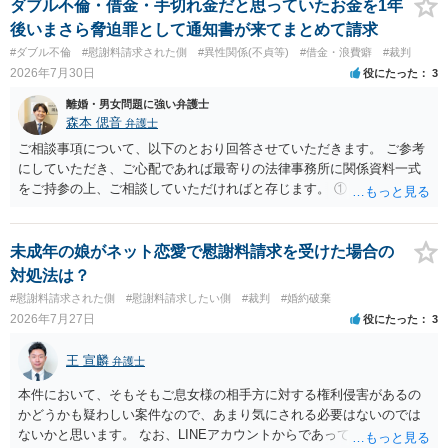
反対にご自身が、裁判も辞さずという姿勢を示すことで、プラス
ダブル不倫・借金・手切れ金だと思っていたお金を1年
に働く可能性は有り得ます。 交渉で解決する多くの場合は、相手
後いまさら脅迫罪として通知書が来てまとめて請求
が弁護士に依頼しているケースで、５０万円以下で合意できる場合は
#ダブル不倫
#慰謝料請求された側
#異性関係(不貞等)
#借金・浪費癖
#裁判
稀であると思います。 通常は、６０万円から８０万円程度になる
2026年7月30日
役にたった
3
ことが多いというのが私の印象です。 ２ 質問② ご記載の内容が
減額を進めるうえでの交渉材料かと思います。 なお、ご自身が離
離婚・男女問題に強い弁護士
婚しないことは、交渉材料にはならないかと思いますので、ご注意く
森本 偲音
弁護士
ださい。 また、相手夫婦の婚姻関係が既に破綻していたことや、
ご相談事項について、以下のとおり回答させていただきます。 ご参考
相手女性が結婚しているとは知らなかったと主張することもあります
にしていただき、ご心配であれば最寄りの法律事務所に関係資料一式
が、 ケースバイケースですので、ご自身の場合にそれらの主張が
をご持参の上、ご相談していただければと存じます。 ① このLINEの
できるかはよくお考え下さい。 ３ 質問③ 違約金を５０万円とす
流れを見る限り、100万円は貸付金ではなく、手切れ金・和解金と評価
る旨の交渉をすることが妥当かどうかという基準はありません。
される可能性はあるのか ⇒LINEを含む１００万円の貸付に至るまでの
公序良俗に反するような金額では、その条項自体が無効になり得ます
やり取り等の経緯、誓約書の内容等を踏まえて、関係を清算するため
未成年の娘がネット恋愛で慰謝料請求を受けた場合の
が、 ２００万円でも、５０万円でも、公序良俗に反するほど高額
の 金銭であったと評価される可能性はあると考えます。 ② 「今後一
対処法は？
とはいえないと考えますので、 結局は、妥当かどうかというより
切関与しないなら100万円振り込む」というLINEや誓約書は、裁判上
#慰謝料請求された側
#慰謝料請求したい側
#裁判
#婚約破棄
も、ご自身が納得できるかどうかという基準でお考えいただくといい
どの程度証拠価値があるのか ⇒前後のやり取りや誓約書の具体的内容
2026年7月27日
役にたった
3
と思います。 そのうえで、合意できるかは、相手も納得できるか
を見ない限り、具体的な判断はできませんが、一定の証拠価値はある
否かにかかってはきますが。 ４ 質問④ ご記載の内容からは判断
と考えます。 ③ 借用書があっても、後から100万円を貸付扱いに変更
王 宣麟
できないのですが、 清算条項を記載しないで合意することはリス
弁護士
することは認められるのか。 ⇒おそらく１００万円は不当利得（受け
クがありますので、むしろ、原則としては、清算条項を記載するべき
取る正当な権利がないのに利益を取得した）として返還請求されてい
本件において、そもそもご息女様の相手方に対する権利侵害があるの
であるとお考えいただくといいです。 ご質問に対する回答は以上で
るものかと推察しますので、 貸金返還ではないかと存じます。 ④ 私
かどうかも疑わしい案件なので、あまり気にされる必要はないのでは
すが、可能であれば、ご依頼になるかは別として、お近くの弁護士に
は現在、収入も不安定で貯金もなくリボ払い借金が既に約100万あり。
ないかと思います。 なお、LINEアカウントからであっても、そこに紐
直接相談されて、 今後の対応についてアドバイス等を求めることを