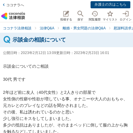
弁護士の方はこちら
ココナラへ
投稿する
探す
閲覧履歴
マイリスト
ログイン
ココナラ法律相談
法律Q&A
離婚・男女問題の法律Q&A
慰謝料請求
示談金の相談について
公開日時：
2023年2月12日 13:09
更新日時：
2023年2月23日 16:01
示談金についてのご相談

30代 男です

2年ほど前に友人（40代女性）と2人きりの部屋で

女性側の性癖や性欲が増している事、オナニーや大人のおもちゃ、
元カレとのプレイなどの話を聞かされました。

その後、私は誘われているのかと思い

少し強引にキスをしてしまいました。

多少の抵抗はありましたが、そのままベッドに倒して服の上から胸
を触るなどしてしまいました。
