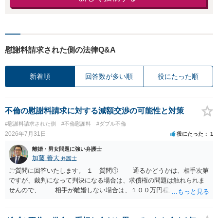
慰謝料請求された側の法律Q&A
新着順
回答数が多い順
役にたった順
不倫の慰謝料請求に対する減額交渉の可能性と対策
#慰謝料請求された側
#不倫慰謝料
#ダブル不倫
2026年7月31日
役にたった
1
離婚・男女問題に強い弁護士
加藤 善大
弁護士
ご質問に回答いたします。 １ 質問① 通るかどうかは、相手次第
ですが、裁判になって判決になる場合は、求償権の問題は触れられま
せんので、 相手が離婚しない場合は、１００万円程度となる可能
性があると思われます。 交渉については、相手としても、裁判を
するデメリットはありますから（経済的、時間的、精神的負担等）、