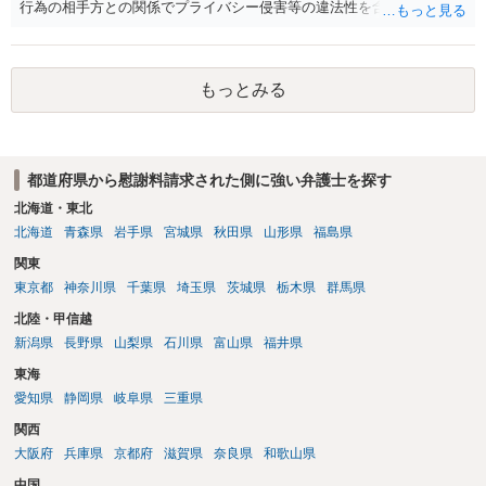
行為の相手方との関係でプライバシー侵害等の違法性を含む行為で
す。 そのため、そのことを知った相手方の夫婦関係への影響が大きい
ため、弁護士としては推奨しないことが一般的かと思います。
もっとみる
都道府県から慰謝料請求された側に強い弁護士を探す
北海道・東北
北海道
青森県
岩手県
宮城県
秋田県
山形県
福島県
関東
東京都
神奈川県
千葉県
埼玉県
茨城県
栃木県
群馬県
北陸・甲信越
新潟県
長野県
山梨県
石川県
富山県
福井県
東海
愛知県
静岡県
岐阜県
三重県
関西
大阪府
兵庫県
京都府
滋賀県
奈良県
和歌山県
中国