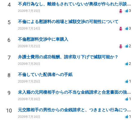
4
不貞行為なし、離婚もされていないが奥様が作られた示談書にサインをしてしまいました。効力はありますか？
3
2026年7月15日
5
不倫による慰謝料の相場と減額交渉の可能性について
3
2026年7月14日
6
不倫慰謝料交渉中に車購入
2
2026年7月21日
7
弁護士費用の成功報酬、請求取り下げで減額可能か？
2
2026年7月26日
8
不倫していた配偶者への手紙
1
2026年7月25日
9
未入籍の元同棲相手からの不当な金銭請求と合意書面の強要について
1
2026年7月16日
10
元交際相手の男性からの金銭請求と、つきまとい行為について
1
2026年7月16日