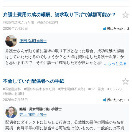
今年に再婚したが主人はお金に厳しい為、一括で220万円を支払う事は
づけられた電話番号の開示→携帯電話会社から氏名・住所が開示され
お勧めいたします。 ご参考にしていただければ幸いです。
困難 仮に裁判で敗訴した場合でも、分割払いになる可能性はあります
るパターンはありえるものの、本件のような精神的損害が発生したと
か。 ⇒判決となり敗訴してしまった場合は、強制執行により不動産等
明確にいえないような案件において開示がなされる可能性も低いので
弁護士費用の成功報酬、請求取り下げで減額可能か？
の財産を差し押さえられ、そこから債権回収が図られることになりま
はないかと推察します。
#慰謝料請求された側
#離婚の慰謝料
すが、 和解であれば柔軟な解決が可能ですので、その場合は分割払
2026年7月26日
役にたった
2
いにより支払うことも十分可能です。 ⑤ このような事情であれば、私
は120万円のみ和解交渉を続けるべきでしょうか。 ⇒ご相談者様の認
肥田 弘昭
識を前提にすれば、１００万円も含めて返済する必要はないと考えら
弁護士
れるため、 120万円のみについて交渉を続けることがベターかと存じ
弁護士さんが動く前に請求の取り下げとなった場合、成功報酬の減額
ます。
はしていただけるのでしょうか？との点は契約をした弁護士次第にか
と思いますので、その弁護士に確認した方が良いかと思います。ご参
考にしてください。
不倫していた配偶者への手紙
#不倫慰謝料
#慰謝料請求された側
#異性関係(不貞等)
#DV・暴力
#モラハラ
#離婚の慰謝料
2026年7月25日
役にたった
1
離婚・男女問題に強い弁護士
井上 祐司
弁護士
配偶者にダイレクトに知らせる行為は、公然性の要件の関係から名誉
棄損・侮辱罪等の罪に該当する可能性は低いものの、一般的には不貞