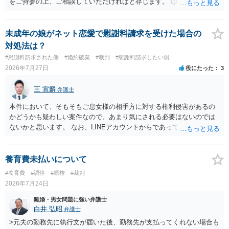
をご持参の上、ご相談していただければと存じます。 ① このLINEの
流れを見る限り、100万円は貸付金ではなく、手切れ金・和解金と評価
される可能性はあるのか ⇒LINEを含む１００万円の貸付に至るまでの
やり取り等の経緯、誓約書の内容等を踏まえて、関係を清算するため
未成年の娘がネット恋愛で慰謝料請求を受けた場合の
の 金銭であったと評価される可能性はあると考えます。 ② 「今後一
対処法は？
切関与しないなら100万円振り込む」というLINEや誓約書は、裁判上
#慰謝料請求された側
#婚約破棄
#裁判
#慰謝料請求したい側
どの程度証拠価値があるのか ⇒前後のやり取りや誓約書の具体的内容
2026年7月27日
役にたった
3
を見ない限り、具体的な判断はできませんが、一定の証拠価値はある
と考えます。 ③ 借用書があっても、後から100万円を貸付扱いに変更
王 宣麟
弁護士
することは認められるのか。 ⇒おそらく１００万円は不当利得（受け
取る正当な権利がないのに利益を取得した）として返還請求されてい
本件において、そもそもご息女様の相手方に対する権利侵害があるの
るものかと推察しますので、 貸金返還ではないかと存じます。 ④ 私
かどうかも疑わしい案件なので、あまり気にされる必要はないのでは
は現在、収入も不安定で貯金もなくリボ払い借金が既に約100万あり。
ないかと思います。 なお、LINEアカウントからであっても、そこに紐
今年に再婚したが主人はお金に厳しい為、一括で220万円を支払う事は
づけられた電話番号の開示→携帯電話会社から氏名・住所が開示され
困難 仮に裁判で敗訴した場合でも、分割払いになる可能性はあります
るパターンはありえるものの、本件のような精神的損害が発生したと
か。 ⇒判決となり敗訴してしまった場合は、強制執行により不動産等
明確にいえないような案件において開示がなされる可能性も低いので
養育費未払いについて
の財産を差し押さえられ、そこから債権回収が図られることになりま
はないかと推察します。
#養育費
#調停
#親権
#裁判
すが、 和解であれば柔軟な解決が可能ですので、その場合は分割払
2026年7月24日
いにより支払うことも十分可能です。 ⑤ このような事情であれば、私
は120万円のみ和解交渉を続けるべきでしょうか。 ⇒ご相談者様の認
離婚・男女問題に強い弁護士
識を前提にすれば、１００万円も含めて返済する必要はないと考えら
白井 弘昭
弁護士
れるため、 120万円のみについて交渉を続けることがベターかと存じ
>元夫の勤務先に執行文が届いた後、勤務先が支払ってくれない場合も
ます。