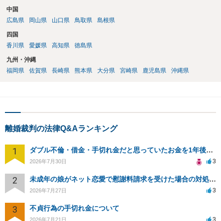
中国
広島県
岡山県
山口県
鳥取県
島根県
四国
香川県
愛媛県
高知県
徳島県
九州・沖縄
福岡県
佐賀県
長崎県
熊本県
大分県
宮崎県
鹿児島県
沖縄県
離婚裁判の法律Q&Aランキング
1
ダブル不倫・借金・手切れ金だと思っていたお金を1年後いまさら脅迫罪として通知書が来てまとめて請求
3
2026年7月30日
2
未成年の娘がネット恋愛で慰謝料請求を受けた場合の対処法は？
3
2026年7月27日
3
不貞行為の手切れ金について
3
2026年7月21日