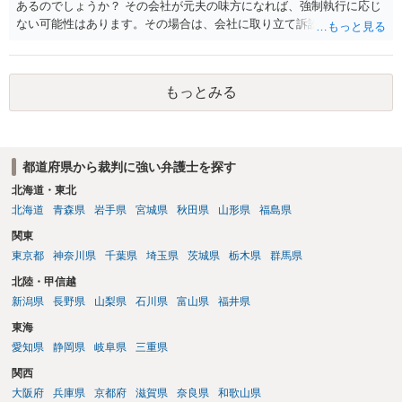
あるのでしょうか？ その会社が元夫の味方になれば、強制執行に応じ
ない可能性はあります。その場合は、会社に取り立て訴訟を行うこと
で、会社から取り立てることができます。 その他、預金を探して差し
押さえ、元夫名義の車の差し押さえ競売などを検討します。 ＞何もで
きなかった場合は、公正証書の原本は戻ってくるのでしょうか？ 取れ
もっとみる
ても取れなくても、執行裁判所に原本の還付請求を行えば還付されま
す。 ＞他の弁護士さんに再度依頼できるのでしょうか？ できます。た
だ、取れなかった場合に取り立て訴訟等を起こしてもらえば、他の弁
護士に頼む必要は無いでしょう。 以上、ご参考まで。
都道府県から裁判に強い弁護士を探す
北海道・東北
北海道
青森県
岩手県
宮城県
秋田県
山形県
福島県
関東
東京都
神奈川県
千葉県
埼玉県
茨城県
栃木県
群馬県
北陸・甲信越
新潟県
長野県
山梨県
石川県
富山県
福井県
東海
愛知県
静岡県
岐阜県
三重県
関西
大阪府
兵庫県
京都府
滋賀県
奈良県
和歌山県