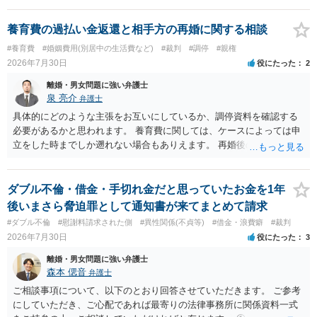
養育費の過払い金返還と相手方の再婚に関する相談
#養育費
#婚姻費用(別居中の生活費など)
#裁判
#調停
#親権
2026年7月30日
役にたった
2
離婚・男女問題に強い弁護士
泉 亮介
弁護士
具体的にどのような主張をお互いにしているか、調停資料を確認する
必要があるかと思われます。 養育費に関しては、ケースによっては申
立をした時までしか遡れない場合もありえます。 再婚後の相手方の行
動がどのようなものであったのかも重要であるため、相手が再婚後の
養育費に関するやりとり等があればそちらについても確認する必要が
あるでしょう。 公開相談の場での回答よりも個別に弁護士にご相談さ
ダブル不倫・借金・手切れ金だと思っていたお金を1年
れることをお勧めいたします。
後いまさら脅迫罪として通知書が来てまとめて請求
#ダブル不倫
#慰謝料請求された側
#異性関係(不貞等)
#借金・浪費癖
#裁判
2026年7月30日
役にたった
3
離婚・男女問題に強い弁護士
森本 偲音
弁護士
ご相談事項について、以下のとおり回答させていただきます。 ご参考
にしていただき、ご心配であれば最寄りの法律事務所に関係資料一式