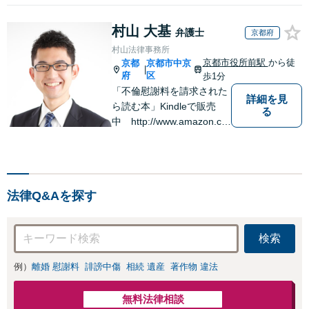
村山 大基
弁護士
京都府
村山法律事務所
京都市役所前駅
から徒
京都
京都市中京
|
府
区
歩1分
「不倫慰謝料を請求された
詳細を見
ら読む本」Kindleで販売
る
中 http://www.amazon.co.
jp/dp/B0FJCDXDNV
法律Q&Aを探す
検索
例）
離婚 慰謝料
誹謗中傷
相続 遺産
著作物 違法
無料法律相談