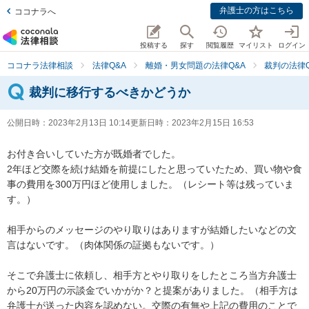
弁護士の方はこちら
ココナラへ
投稿する
探す
閲覧履歴
マイリスト
ログイン
ココナラ法律相談
法律Q&A
離婚・男女問題の法律Q&A
裁判の法律Q
裁判に移行するべきかどうか
公開日時：
2023年2月13日 10:14
更新日時：
2023年2月15日 16:53
お付き合いしていた方が既婚者でした。

2年ほど交際を続け結婚を前提にしたと思っていたため、買い物や食
事の費用を300万円ほど使用しました。（レシート等は残っていま
す。）

相手からのメッセージのやり取りはありますが結婚したいなどの文
言はないです。（肉体関係の証拠もないです。）

そこで弁護士に依頼し、相手方とやり取りをしたところ当方弁護士
から20万円の示談金でいかがか？と提案がありました。（相手方は
弁護士が送った内容を認めない。交際の有無や上記の費用のことで