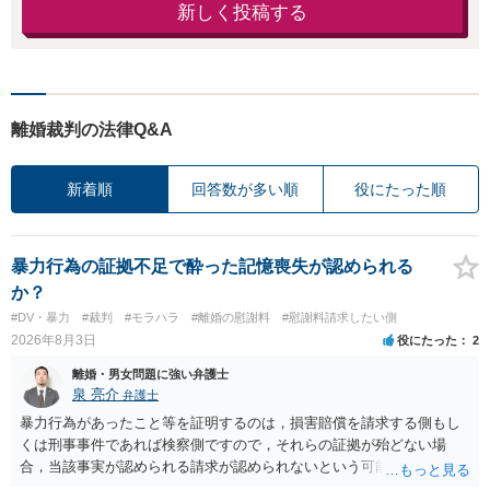
新しく投稿する
離婚裁判の法律Q&A
新着順
回答数が多い順
役にたった順
暴力行為の証拠不足で酔った記憶喪失が認められる
か？
#DV・暴力
#裁判
#モラハラ
#離婚の慰謝料
#慰謝料請求したい側
2026年8月3日
役にたった
2
離婚・男女問題に強い弁護士
泉 亮介
弁護士
暴力行為があったこと等を証明するのは，損害賠償を請求する側もし
くは刑事事件であれば検察側ですので，それらの証拠が殆どない場
合，当該事実が認められる請求が認められないという可能性はあるで
しょう。