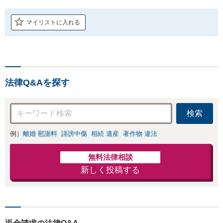
マイリストに入れる
法律Q&Aを探す
検索
例）
離婚 慰謝料
誹謗中傷
相続 遺産
著作物 違法
無料法律相談
新しく投稿する