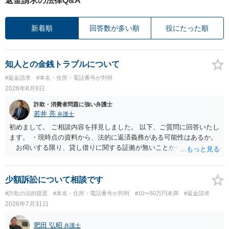
返金請求の法律Q&A
新着順
回答数が多い順
役にたった順
知人との金銭トラブルについて
#返金請求
#本名・住所・電話番号が判明
2026年8月8日
詐欺・消費者問題に強い弁護士
若井 亮
弁護士
初めまして。 ご相談内容を拝見しました。 以下、ご質問に回答いたし
ます。 ・現時点の資料から、法的に返済義務がある可能性はあるか。
お伺いする限り、貸し借りに関する証拠が無いことから、相手方が
貸金であるとして返金を請求することは難しいと思います。 ・相手の
主張や現在の資料を踏まえ、今後どのように対応するのが適切か。
贈与か消費貸借かの争いにおいては、様々な圧力をかけて回収をしよ
少額訴訟について相談です
うとするケースも散見されます。 ご自身での対応に窮するようであ
#詐欺の法的措置
#本名・住所・電話番号が判明
#10〜50万円未満
#返金請求
れば、代理人を立てることもご検討ください。 ・相手へ送る回答文に
2026年7月31日
ついてアドバイスをいただけるか。 具体的な回答内容については、
一般的に無料法律相談での対応外になろうかと思います。 法律事務
肥田 弘昭
弁護士