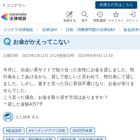
弁護士の方はこちら
ココナラへ
投稿する
探す
閲覧履歴
マイリスト
ログイン
ココナラ法律相談
法律Q&A
詐欺・消費者問題の法律Q&A
返金請求
お金がかえってこない
公開日時：
2023年2月12日 14:24
更新日時：
2024年9月4日 11:43
今月に、出会い系サイトで知り合った女性にお金を貸しました。性
行為をしてあげるから、貸して欲しいと言われて、性行為して貸し
ました。しかし、返すと言った日に音信不通になり、お金が戻りま
せんでした。

こう言った場合、お金を取り戻す方法はありますか？

＊貸した金額4万7千
としゆき さん
返金請求
マッチングアプリ詐欺
10万円未満
本名・住所・電話番号が不明
音信不通・行方不明の相手