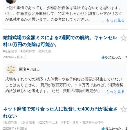
所にご連絡いただき、対応の可否や費用をご確認ください。
上記の事情であっても、少額訴訟自体は違法ではないかと思います。
但し、住民票などを取得して、特定をしっかりと調査した方がリスク
が低減するかと思います。ご参考にしてください。
結婚式場の金額ミスによる2週間での解約。キャンセル
料10万円の免除は可能か。
#返金請求
#契約解除・契約取消
2026年7月31日
役にたった
2
匿名A
弁護士
式場もそれまでの対応（人件費）や各予約など損害が発生していない
ことはありません。 費用が数百万円で、１０万円であれば、消費者契
約法は難しいと考えます。 ただ、費用の増額の規定がなかったのに増
額するのは契約違反ですので、増額に応じずに契約を維持すればよい
ということになり、解約するのは理由がないことになります。
ネット麻雀で知り合った人に投資した400万円が返金さ
れない
#投資詐欺
#返金請求
#200万円以上
#本名・住所・電話番号が不明
2026年7月30日
役にたった
1