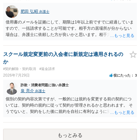
肥田 弘昭
弁護士
借用書のメールを証拠にして、期限は1年以上前ですでに経過していま
すので、一括請求することが可能です。相手方の居場所が分からない
場合は、弁護士に依頼した方が良いかと思います。相手方の居場所が
分かるのであれば、個人でもできるかと思います。ご参考にしてくだ
さい。
スクール規定変更前の入会者に新規定は適用されるの
か
#契約解除・契約取消
#返金請求
2026年7月29日
役にたった
3
詐欺・消費者問題に強い弁護士
泉 亮介
弁護士
個別の契約内容次第ですが、一般的には規約を変更する前の契約につ
いては、契約時の規約に従って契約が管理されるかと思われます。 そ
うでないと、契約をした後に規約を自社に有利なように変更し、それ
を従前の顧客にも適用するということが認められてしまい不合理とな
る場合があるかと思われます。
もっとみる