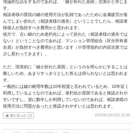
理論的な話をするのであれば、「鍵が折れた原因」次第かと存じま
す。

相談者様の普段の鍵の使用方法が乱雑であったために金属疲労が進
んでしまい折れた（相談者様の過失）ということでしたら、相談者
様個人が負担すべき費用かと思われます。

他方で、古い鍵のため老朽化によって折れた（相談者様の過失では
ない）ということなのであれば、マンション管理組合（区分所有者
全員）が負担すべき費用かと思います（※管理規約の内容次第では
少し変わってきます）。

ただ、現実的に「鍵が折れた原因」というのを明らかにすることは
難しいため、あまりすっきりとした答えは得られないとは思われま
す。

一般的には鍵の耐用年数は10年程度と言われているため、10年近く
利用しているようなのであれば、老朽化が原因であると推認されや
すいですし、逆に数年しか利用していないのであれば、相談者様の
使用方法に問題があったと推認されやすいとは思われます。
2023年2月10日 21:20
役に立った
2