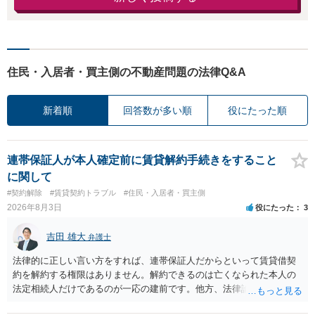
住民・入居者・買主側の不動産問題の法律Q&A
新着順
回答数が多い順
役にたった順
連帯保証人が本人確定前に賃貸解約手続きをすること
に関して
#契約解除
#賃貸契約トラブル
#住民・入居者・買主側
2026年8月3日
役にたった
3
吉田 雄大
弁護士
法律的に正しい言い方をすれば、連帯保証人だからといって賃貸借契
約を解約する権限はありません。解約できるのは亡くなられた本人の
法定相続人だけであるのが一応の建前です。他方、法律論はさてお
き、事実上であれ明渡が完了すれば賃貸人としてはそれ以上のことを