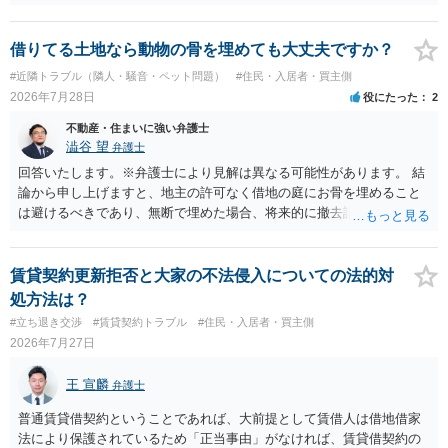
トラブルになることは少ない」という経験則に基づいたものと推測さ
れますが、これは法的な保証ではありません。 ただ、解除まで認めら
れるかどうかについては信頼関係が破壊されたかどうかで判断されま
借りてる土地なら動物の骨を埋めても大丈夫ですか？
すので、建物を事務所・店舗用に大きく改築する等までなさらない限
#近隣トラブル（隣人・騒音・ペット問題）
#住民・入居者・買主側
り、リスクはそれほど大きくないかもしれません。 しかしそれでも、
2026年7月28日
役にたった
2
大家さんが契約違反を口実に、将来の更新時に更新料の上乗せを要求
したり、立ち退きを迫る材料に使ったりする可能性は否定できませ
不動産・住まいに強い弁護士
ん。
澁谷 望
弁護士
回答いたします。※弁護士により見解は異なる可能性があります。 結
論から申し上げますと、地主の許可なく借地の庭にお骨を埋めること
は避けるべきであり、無断で埋めた場合、将来的に撤去請求や退去時
の損害賠償（原状回復費用）を求められるリスクがあります。 法律
上、自分のペットの遺骨を埋める行為自体は墓地埋葬法違反や不法投
棄には該当しないため、犯罪になるわけではありません。しかし、建
賃貸契約更新拒否と大家の不法侵入についての法的対
物の所有者は質問者様であっても、土地の所有権はあくまで地主にあ
処方法は？
ります。そのため、地主に無断でお骨を埋める行為は、他人の所有権
#立ち退き交渉
#賃貸契約トラブル
#住民・入居者・買主側
を侵害する行為や、借地人としての善管注意義務違反とみなされる可
2026年7月27日
能性が高いのが私見です。 どうしてもお近くで供養されたい場合は、
事前に地主へ相談して許可を得るか、土地に直接埋めずに大きめの鉢
王 宣麟
弁護士
植え等で供養する「プランター葬」や、ペット霊園等への納骨を検討
されるのが確実かと思います。
普通賃貸借契約ということであれば、大前提として賃借人は借地借家
法により保護されているため「正当事由」がなければ、賃貸借契約の