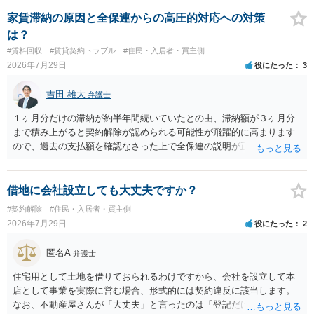
する動機づけがなくなります。 今回進められつつある手続はあくまで
も、建物を賃貸人に一日も早く明け渡すための便宜的方法として理解
家賃滞納の原因と全保連からの高圧的対応への対策
するのが良いと思います。またその方法で進めた方が、連帯保証人で
は？
あるお知り合いさんにとっても、自身の経済的負担を最小限に食い止
#賃料回収
#賃貸契約トラブル
#住民・入居者・買主側
められるため望ましいやり方だといえます。
2026年7月29日
役にたった
3
吉田 雄大
弁護士
１ヶ月分だけの滞納が約半年間続いていたとの由、滞納額が３ヶ月分
まで積み上がると契約解除が認められる可能性が飛躍的に高まります
ので、過去の支払額を確認なさった上で全保連の説明が正しければ、
全部又は一部を支払うのが最善の方法です。 約半年間も放置されてい
た理由は気になるところですが、中身のある返答は期待できないと思
います。
借地に会社設立しても大丈夫ですか？
#契約解除
#住民・入居者・買主側
2026年7月29日
役にたった
2
匿名A
弁護士
住宅用として土地を借りておられるわけですから、会社を設立して本
店として事業を実際に営む場合、形式的には契約違反に該当します。
なお、不動産屋さんが「大丈夫」と言ったのは「登記だけなら実務上