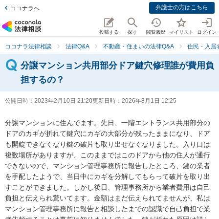
弁護士の方はこちら
ココナラへ
投稿する
探す
閲覧履歴
マイリスト
ログイン
ココナラ法律相談
法律Q&A
不動産・住まいの法律Q&A
住民・入居
分譲マンション共用部分ドア鍵穴修理誰が費用負
担するの？
公開日時：
2023年2月10日 21:20
更新日時：
2026年8月1日 12:25
分譲マンションに住んでます。先日、一階エントランス共用部分の
ドアのカギが折れて鍵穴にカギの大部分が残ったままになり、ドア
も開錠できなくなり鍵の破片も取り出せなくなりました。入り口は
複数場所がありますが、このままではこのドアから他の住人が通行
できないので、マンション管理事務所に報告したところ、鍵の業者
を手配したようで、当日中にカギを分解してもらって破片を取り出
すことができました。しかし後日、管理事務所から業者費用は自己
負担と伝えられ驚いてます。金額はまだ伝えられてませんが、私は
マンション管理事務所に報告と相談したまでの認識で自己負担で業