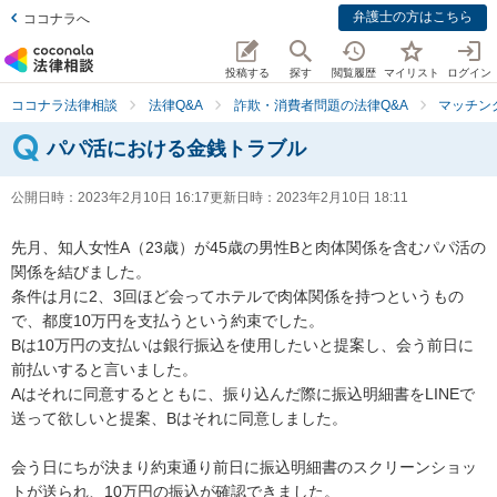
弁護士の方はこちら
ココナラへ
投稿する
探す
閲覧履歴
マイリスト
ログイン
ココナラ法律相談
法律Q&A
詐欺・消費者問題の法律Q&A
マッチン
パパ活における金銭トラブル
公開日時：
2023年2月10日 16:17
更新日時：
2023年2月10日 18:11
先月、知人女性A（23歳）が45歳の男性Bと肉体関係を含むパパ活の
関係を結びました。

条件は月に2、3回ほど会ってホテルで肉体関係を持つというもの
で、都度10万円を支払うという約束でした。

Bは10万円の支払いは銀行振込を使用したいと提案し、会う前日に
前払いすると言いました。

Aはそれに同意するとともに、振り込んだ際に振込明細書をLINEで
送って欲しいと提案、Bはそれに同意しました。

会う日にちが決まり約束通り前日に振込明細書のスクリーンショッ
トが送られ、10万円の振込が確認できました。
