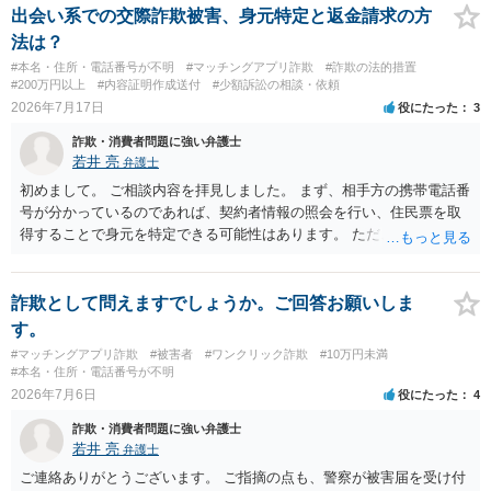
ば、最寄りの警察署に相談をしても良いかもしれません。 以上、ご参
出会い系での交際詐欺被害、身元特定と返金請求の方
考になれば幸いです。
法は？
#本名・住所・電話番号が不明
#マッチングアプリ詐欺
#詐欺の法的措置
#200万円以上
#内容証明作成送付
#少額訴訟の相談・依頼
2026年7月17日
役にたった
3
詐欺・消費者問題に強い弁護士
若井 亮
弁護士
初めまして。 ご相談内容を拝見しました。 まず、相手方の携帯電話番
号が分かっているのであれば、契約者情報の照会を行い、住民票を取
得することで身元を特定できる可能性はあります。 ただ、他人名義の
携帯電話であるなどした場合には特定に結びつけることは難しいとこ
ろです。 LINEについても、詐欺の事案であれば照会できる可能性はあ
りますが、携帯電話の番号を経由する方法より難しくなります。 身元
詐欺として問えますでしょうか。ご回答お願いしま
を特定した後は、返金の理屈があるかどうかを確認していきます。 基
す。
本的に贈与に該当する場合には返金請求ができません。 詐欺を含め、
#マッチングアプリ詐欺
#被害者
#ワンクリック詐欺
#10万円未満
当方に返金の理屈があるかどうかを確認していきます。 さらに、渡し
#本名・住所・電話番号が不明
た金額について、裏付けがあるかどうかも精査します。 上記を経て、
2026年7月6日
役にたった
4
身元の特定、返金の理屈があると判断できるのであれば、まずは交渉
詐欺・消費者問題に強い弁護士
からスタートすることになるでしょう。 ご理解のとおり、詐欺である
若井 亮
弁護士
ことの立証は簡単ではありません。 刑事事件化が出来るのであれば、
返金交渉で有利になる可能性がありますが、民事上の詐欺の立証以上
ご連絡ありがとうございます。 ご指摘の点も、警察が被害届を受け付