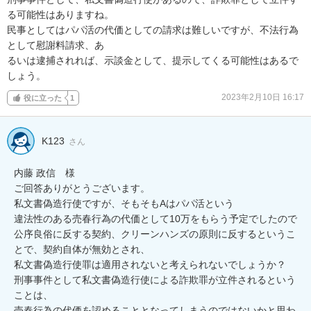
る可能性はありますね。

民事としてはパパ活の代価としての請求は難しいですが、不法行為
として慰謝料請求、あ

るいは逮捕されれば、示談金として、提示してくる可能性はあるで
しょう。
2023年2月10日 16:17
役に立った
1
K123
さん
内藤 政信　様

ご回答ありがとうございます。

私文書偽造行使ですが、そもそもAはパパ活という

違法性のある売春行為の代価として10万をもらう予定でしたので

公序良俗に反する契約、クリーンハンズの原則に反するというこ
とで、契約自体が無効とされ、

私文書偽造行使罪は適用されないと考えられないでしょうか？

刑事事件として私文書偽造行使による詐欺罪が立件されるという
ことは、

売春行為の代価を認めることとなってしまうのではないかと思わ