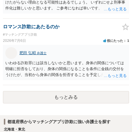
に難しいところがあります。 こちらについては、一度、最寄りの警察
けたがらない理由となる可能性はあるでしょう。 いずれにせよ刑事事
署に被害相談をするようにしてください。 具体的な見通しに関して
件化は難しいかと思います。 ご参考になれば幸いです。
は、証拠を拝見する必要があるため、直接弁護士にご相談された方が
良いかと思います。
ロマンス詐欺にあたるのか
#マッチングアプリ詐欺
2026年7月6日
役にたった
1
肥田 弘昭
弁護士
いわゆる詐欺罪には該当しないかと思います。身体の関係については
明確に拒否をしており、身体の関係になることを条件に金銭の交付を
うけたが、当初から身体の関係を拒否することを予定した等相手を錯
誤に陥れてないからです。いわゆるロマンス詐欺についても、お金が
欲しいこと身体の関係は拒否と嘘偽りなく相手に伝えた上で相手もそ
れを前提に金銭交付していますので、ロマンス詐欺には該当しないか
もっとみる
と思います。ご参考にしてください。
都道府県からマッチングアプリ詐欺に強い弁護士を探す
北海道・東北