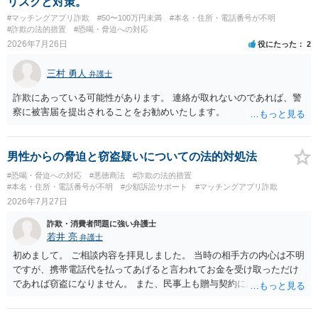
リスクと対策。
#マッチングアプリ詐欺
#50〜100万円未満
#本名・住所・電話番号が不明
#詐欺の法的措置
#恐喝・脅迫への対応
2026年7月26日
役にたった
2
三村 勇人
弁護士
詐欺にあっている可能性があります。 連絡が取れないのであれば、警
察に被害届を提出されることをお勧めいたします。
男性からの脅迫と窃盗疑いについての法的対処法
#恐喝・脅迫への対応
#悪徳商法
#詐欺の法的措置
#本名・住所・電話番号が不明
#少額訴訟サポート
#マッチングアプリ詐欺
2026年7月27日
詐欺・消費者問題に強い弁護士
若井 亮
弁護士
初めまして。 ご相談内容を拝見しました。 当時の相手方の内心は不明
ですが、携帯電話代を払ってあげると言われてお金を受け取っただけ
であれば窃盗になりません。 また、民事上も贈与契約に該当すると思
われるところ、返済の義務はありません。 これ以上のやり取りをせ
ず、可能であればブロックをするようにしてください。 ご不安であれ