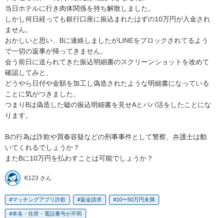
当日ホテルに行き肉体関係を持ち解散しました。

しかし何日経っても銀行口座に振込まれたはずの10万円が入金され
ません。

おかしいと思い、Bに連絡しましたがLINEをブロックされてるよう
で一切の返事が帰ってきません。

会う前日に送られてきた振込明細書のスクリーンショットを改めて
確認してみと、

どうやら日付や金額を加工し偽造されたような明細書になっている
ことに気がつきました。

つまりBは偽造した嘘の振込明細書を見せAとパパ活をしたことにな
ります。

Bの行為は詐欺や買春容疑などの刑事事件として警察、弁護士は動
いてくれるでしょうか？

またBに10万円を払わすことは可能でしょうか？
K123 さん
マッチングアプリ詐欺
返金請求
10〜50万円未満
本名・住所・電話番号が不明