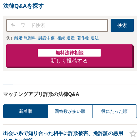
法律Q&Aを探す
検索
例）
離婚 慰謝料
誹謗中傷
相続 遺産
著作物 違法
無料法律相談
新しく投稿する
マッチングアプリ詐欺の法律Q&A
新着順
回答数が多い順
役にたった順
出会い系で知り合った相手に詐欺被害、免許証の悪用