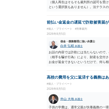
（個人再生はそもそも裁判所の認可を受け
という選択肢もありません）。法テラスの
の予納金等も法テラスが援助してくれるた
前払い金返金の遅延で詐欺被害届が
#個人・プライベート
#刑事裁判
2026年8月5日
借金・債務整理に強い弁護士
白井 弘昭
弁護士
お話の内容では詐欺には当たらないので、
（相手を騙す行為）により、財産を交付さ
お金が返金できないというだけで、何ら相
に問うことはできません。 おそらく、相
を述べた場合は、捜査はあるかもしれませ
しなさいよ」程度の注意で済むことだと思
高校の費用を父に返済する義務はあ
致し方ありません。真摯に分割して支払う
#個人・プライベート
2026年8月5日
外山 大地
弁護士
子供の学費は、通常父親が扶養義務の一環