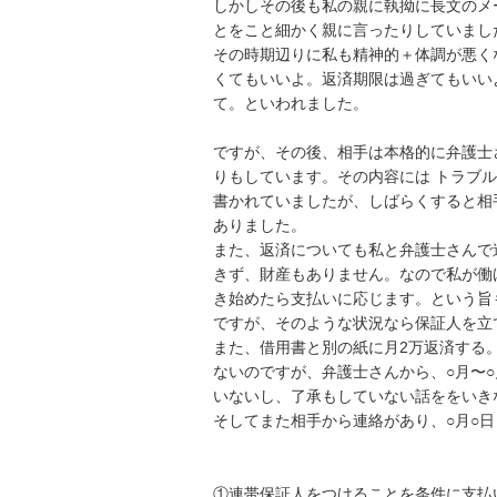
しかしその後も私の親に執拗に長文のメ
とをこと細かく親に言ったりしていました
その時期辺りに私も精神的＋体調が悪く
くてもいいよ。返済期限は過ぎてもいい
て。といわれました。

ですが、その後、相手は本格的に弁護士
りもしています。その内容には トラブ
書かれていましたが、しばらくすると相
ありました。

また、返済についても私と弁護士さんで
きず、財産もありません。なので私が働
き始めたら支払いに応じます。という旨
ですが、そのような状況なら保証人を立
また、借用書と別の紙に月2万返済する
ないのですが、弁護士さんから、○月〜○月 
いないし、了承もしていない話ををいき
そしてまた相手から連絡があり、○月○日
①連帯保証人をつけることを条件に支払