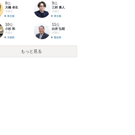
8
9
位
位
大橋 卓生
三村 勇人
弁護士
弁護士
東京都
東京都
10
11
位
位
小杉 和
白井 弘昭
弁護士
弁護士
京都府
愛知県
もっと見る