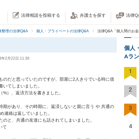
法律相談を投稿する
弁護士を探す
法律Q
務整理の法律Q&A
個人・プライベートの法律Q&A
法律Q&A「個人間のお
個人
Aラ
3年2月22日 11:30
1
ものだと思っていたのですが、部屋に2人きりでいる時に借
書いてしまいました。

2
（%）、返済方法を書きました。

時期があり、その時期に、返済しないと親に言う や 共通の
3
め連絡は返していました。

たのと、共通の友達にも話されてしまいました。

4
て
