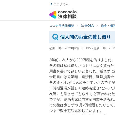
ココナラへ
ココナラ法律相談
法律Q&A
借金・債
個人間のお金の貸し借り
公開日時：
2023年2月8日 13:29
更新日時：
202
2年前に友人から290万程を借りました。

その時は私は借りたつもりはなく貰った
用書を書いて欲しいと言われ、断れずに
借用書には返済額、返済日、遅延損害金
その後 少しずつ返済をしていたのですが

一時期返済が難しく連絡も返せなかった
友達にも話させてもらう など言われたた
ですが、結局実家に内容証明書を送られ
その後は少しずつ 月2万程返したりしてい
今まで数十万程返済しています。
