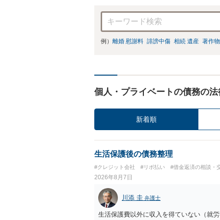
例）
離婚 慰謝料
誹謗中傷
相続 遺産
著作物
個人・プライベートの債務の法
新着順
生活保護後の債務整理
#クレジット会社
#リボ払い
#借金返済の相談・
2026年8月7日
川添 圭
弁護士
生活保護費以外に収入を得ていない（就労