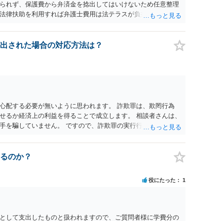
られず、保護費から弁済金を捻出してはいけないため任意整理
法律扶助を利用すれば弁護士費用は法テラスが負担し、裁判所
め、弁護士へ自己破産を任せれば解決します。
出された場合の対応方法は？
心配する必要が無いように思われます。 詐欺罪は、欺罔行為
せるか経済上の利益を得ることで成立します。 相談者さんは、
手を騙していません。 ですので、詐欺罪の実行行為性が無く罪
手が真実を話せば警察も取り合わないと思いますが、虚偽の内容
ん。 ただし、捜査において、真実を説明すれば、「ちゃんと返
われます。 また、返せるお金が無いのであれば、返せないのは
るのか？
ことを相手に告げていくのみでしょう。 以上、ご参考まで。
役にたった
1
として支出したものと扱われますので、ご質問者様に学費分の