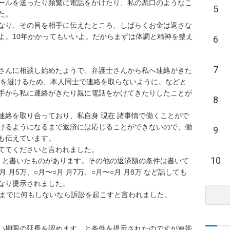
ールを送ったり頻繁に電話をかけたり、私の悪口のようなこ
5
。

なり、その旨を相手に伝えたところ、しばらくお金は返さな
よ。10年かかってもいいよ。だからまずは体調と精神を整え
6
7
さんに相談し始めたようで、弁護士さんから私へ連絡がきた
ルを避けるため、本人同士で連絡を取らないように。などと
手から私に連絡がきたり親に電話をかけてきたりしたことが
8
連絡を取り合っており、私自身 現在 諸事情で働くことがで
けるようになるまで返済には応じることができないので、働
9
も伝えています。

ててくださいと言われました。

10
。と書いたものがあります。その他の返済額の条件は書いて
月5万、○月〜○月 月7万、○月〜○月 月8万 など話しても
なり提示されました。

までに何もしないなら訴訟を起こすと言われました。

い期限の延長を認めます。と条件を提示されたのですが連帯