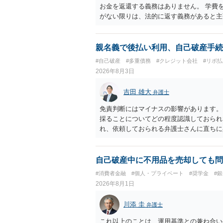
お金を返還する義務はありません。 学費
がない限りは、法的に返す義務があると主
親名義で後払い利用、自己破産手続
#自己破産
#多重債務
#クレジット会社
#リボ払
2026年8月3日
吉田 雄大
弁護士
免責判断にはマイナスの影響があります。
採ることについてどの程度認識しておられ
れ、依頼しておられる弁護士さんに直ちに
勧めします。
自己破産中に不用品を売却しても問
#消費者金融
#個人・プライベート
#奨学金
#
2026年8月1日
川添 圭
弁護士
これ以上のことは、運用基準との兼ね合い