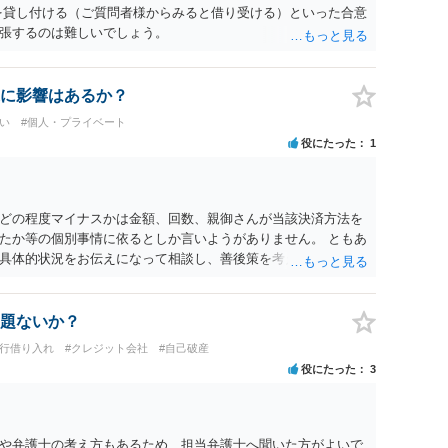
を貸し付ける（ご質問者様からみると借り受ける）といった合意
張するのは難しいでしょう。
に影響はあるか？
い
#個人・プライベート
役にたった
1
どの程度マイナスかは金額、回数、親御さんが当該決済方法を
たか等の個別事情に依るとしか言いようがありません。 ともあ
具体的状況をお伝えになって相談し、善後策を考えることをお
題ないか？
銀行借り入れ
#クレジット会社
#自己破産
役にたった
3
や弁護士の考え方もあるため、担当弁護士へ聞いた方がよいで