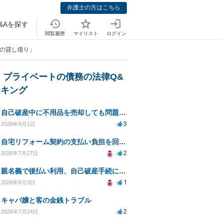
弁護士の方はこちら
&Aを探す
閲覧履歴
マイリスト
ログイン
金の貸し借り」
・プライベートの債務の法律Q&
ンキング
自己破産中に不用品を売却しても問題ないか？
3
2026年8月1日
自宅リフォーム契約の支払い負担を回避する方法は？
2
2026年7月27日
親名義で後払い利用、自己破産手続に影響はあるか？
1
2026年8月3日
キャバ嬢と客の金銭トラブル
2
2026年7月24日