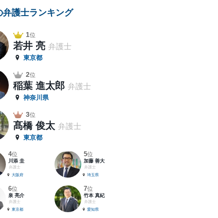
の弁護士ランキング
1
位
若井 亮
弁護士
東京都
2
位
稲葉 進太郎
弁護士
神奈川県
3
位
髙橋 俊太
弁護士
東京都
4
5
位
位
川添 圭
加藤 善大
弁護士
弁護士
大阪府
埼玉県
6
7
位
位
泉 亮介
竹本 真紀
弁護士
弁護士
東京都
愛知県